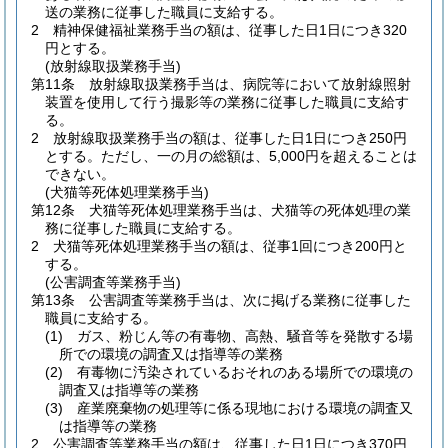
送の業務に従事した職員に支給する。
2
精神保健福祉業務手当の額は、従事した日1日につき320
円とする。
(放射線取扱業務手当)
第11条
放射線取扱業務手当は、病院等において放射線照射
装置を使用して行う撮影等の業務に従事した職員に支給す
る。
2
放射線取扱業務手当の額は、従事した日1日につき250円
とする。
ただし、一の月の総額は、5,000円を超えることは
できない。
(犬猫等死体処理業務手当)
第12条
犬猫等死体処理業務手当は、犬猫等の死体処理の業
務に従事した職員に支給する。
2
犬猫等死体処理業務手当の額は、従事1回につき200円と
する。
(公害調査等業務手当)
第13条
公害調査等業務手当は、次に掲げる業務に従事した
職員に支給する。
(1)
ガス、粉じん等の有毒物、高熱、騒音等を発散する場
所での環境の調査又は指導等の業務
(2)
有毒物に汚染されているおそれのある場所での環境の
調査又は指導等の業務
(3)
産業廃棄物の処理等に係る現地における環境の調査又
は指導等の業務
2
公害調査等業務手当の額は、従事した日1日につき370円