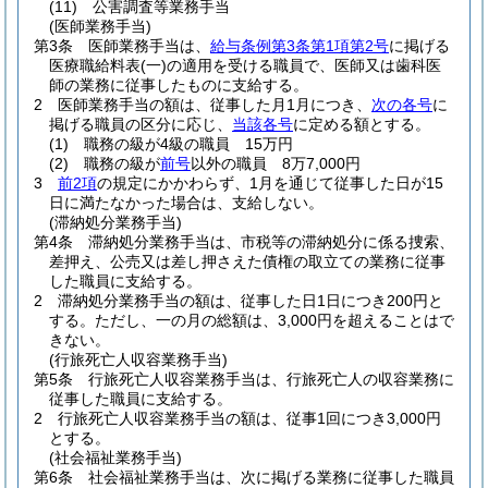
(11)
公害調査等業務手当
(医師業務手当)
第3条
医師業務手当は、
給与条例第3条第1項第2号
に掲げる
医療職給料表
(一)
の適用を受ける職員で、医師又は歯科医
師の業務に従事したものに支給する。
2
医師業務手当の額は、従事した月1月につき、
次の各号
に
掲げる職員の区分に応じ、
当該各号
に定める額とする。
(1)
職務の級が4級の職員 15万円
(2)
職務の級が
前号
以外の職員 8万7,000円
3
前2項
の規定にかかわらず、1月を通じて従事した日が15
日に満たなかった場合は、支給しない。
(滞納処分業務手当)
第4条
滞納処分業務手当は、市税等の滞納処分に係る捜索、
差押え、公売又は差し押さえた債権の取立ての業務に従事
した職員に支給する。
2
滞納処分業務手当の額は、従事した日1日につき200円と
する。
ただし、一の月の総額は、3,000円を超えることはで
きない。
(行旅死亡人収容業務手当)
第5条
行旅死亡人収容業務手当は、行旅死亡人の収容業務に
従事した職員に支給する。
2
行旅死亡人収容業務手当の額は、従事1回につき3,000円
とする。
(社会福祉業務手当)
第6条
社会福祉業務手当は、次に掲げる業務に従事した職員