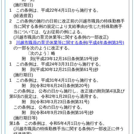
(施行期日)
1
この条例は、平成22年4月1日から施行する。
(経過措置)
2
この条例の施行の日前に改正前の川越市職員の特殊勤務手
当に関する条例の規定により支給事由が生じた特殊勤務手
当については、なお従前の例による。
(川越市職員の育児休業等に関する条例の一部改正)
3
川越市職員の育児休業等に関する条例
(平成4年条例第3号)
の一部を次のように改正する。
〔次のよう〕略
附
則
(平成23年12月16日
条例第19号)
抄
1
この条例は、平成24年3月31日から施行する。
附
則
(平成30年12月21日
条例第61号)
抄
(施行期日)
1
この条例は、平成31年4月1日から施行する。
附
則
(令和2年6月24日
条例第20号)
この条例は、公布の日から施行し、改正後の附則第4項及び
第5項の規定は、令和2年1月28日から適用する。
附
則
(令和3年3月23日
条例第31号)
この条例は、公布の日から施行する。
附
則
(令和4年9月29日
条例第16号)
抄
(施行期日等)
第1条
この条例は、令和5年4月1日から施行する。
(川越市職員の特殊勤務手当に関する条例の一部改正に伴う