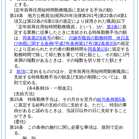
とする。
(定年前再任用短時間勤務職員に支給する手当の額)
第14条
地方公務員法
(昭和25年法律第261号)
第22条の4第1
項又は第22条の5第1項の規定により採用された職員
(以下
「定年前再任用短時間勤務職員」という。)
が、
第3条
に規
定する業務に従事したときに支給される特殊勤務手当の額
は、
同条第2項各号
の額に、
川越市職員の勤務時間、休日及
び休暇に関する条例
(平成7年条例第17号)
第2条第3項
の規定
により定められたその者の勤務時間を
同条第1項
に規定する
勤務時間で除して得た数を乗じて得た額とし、その額に1円
未満の端数があるときは、その端数を切り捨てた額とす
る。
2
前項
に定めるもののほか、定年前再任用短時間勤務職員に
支給する特殊勤務手当の額及び支給の制限については、規
則で定める。
(令4条例16・一部改正)
(支給方法)
第15条
特殊勤務手当は、その月分を翌月の
給与条例第5条
に規定する給料の支給の日に支給する。
ただし、特別の事
由があると認めるときは、当該日以外の日に支給すること
ができる。
(委任)
第16条
この条例の施行に関し必要な事項は、規則で定め
る。
附
則