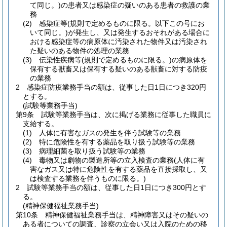
て同じ。)
の患者又は感染症の疑いのある患者の救護の業
務
(2)
感染症等
(規則で定めるものに限る。以下この号にお
いて同じ。)
が発生し、又は発生するおそれがある場合に
おける感染症等の病原体に汚染された物件又は汚染され
た疑いのある物件の処理の業務
(3)
伝染性疾病等
(規則で定めるものに限る。)
の病原体を
保有する獣畜又は保有する疑いのある獣畜に対する防疫
の業務
2
感染症防疫業務手当の額は、従事した日1日につき320円
とする。
(試験等業務手当)
第9条
試験等業務手当は、次に掲げる業務に従事した職員に
支給する。
(1)
人体に有害なガスの発生を伴う試験等の業務
(2)
特に危険性を有する薬品を取り扱う試験等の業務
(3)
病理細菌を取り扱う試験等の業務
(4)
毒物又は劇物の製造所等の立入検査の業務
(人体に有
害なガス又は特に危険性を有する薬品を直接採取し、又
は検査する業務を伴うものに限る。)
2
試験等業務手当の額は、従事した日1日につき300円とす
る。
(精神保健福祉業務手当)
第10条
精神保健福祉業務手当は、精神障害又はその疑いの
ある者についての調査、診察の立会い又は入院のための移