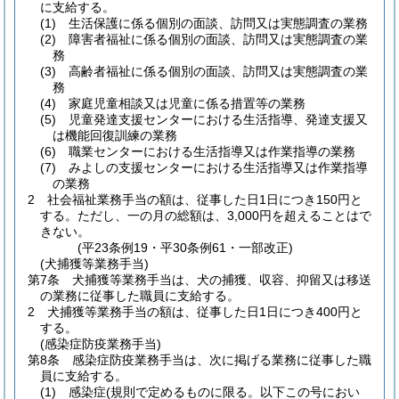
に支給する。
(1)
生活保護に係る個別の面談、訪問又は実態調査の業務
(2)
障害者福祉に係る個別の面談、訪問又は実態調査の業
務
(3)
高齢者福祉に係る個別の面談、訪問又は実態調査の業
務
(4)
家庭児童相談又は児童に係る措置等の業務
(5)
児童発達支援センターにおける生活指導、発達支援又
は機能回復訓練の業務
(6)
職業センターにおける生活指導又は作業指導の業務
(7)
みよしの支援センターにおける生活指導又は作業指導
の業務
2
社会福祉業務手当の額は、従事した日1日につき150円と
する。
ただし、一の月の総額は、3,000円を超えることはで
きない。
(平23条例19・平30条例61・一部改正)
(犬捕獲等業務手当)
第7条
犬捕獲等業務手当は、犬の捕獲、収容、抑留又は移送
の業務に従事した職員に支給する。
2
犬捕獲等業務手当の額は、従事した日1日につき400円と
する。
(感染症防疫業務手当)
第8条
感染症防疫業務手当は、次に掲げる業務に従事した職
員に支給する。
(1)
感染症
(規則で定めるものに限る。以下この号におい