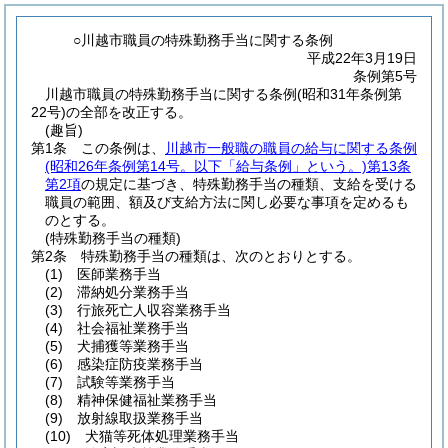
○川越市職員の特殊勤務手当に関する条例
平成22年3月19日
条例第5号
川越市職員の特殊勤務手当に関する条例(昭和31年条例第
22号)の全部を改正する。
(趣旨)
第1条
この条例は、
川越市一般職の職員の給与に関する条例
(昭和26年条例第14号。以下「給与条例」という。)
第13条
第2項
の規定に基づき、特殊勤務手当の種類、支給を受ける
職員の範囲、額及び支給方法に関し必要な事項を定めるも
のとする。
(特殊勤務手当の種類)
第2条
特殊勤務手当の種類は、次のとおりとする。
(1)
医師業務手当
(2)
滞納処分業務手当
(3)
行旅死亡人収容業務手当
(4)
社会福祉業務手当
(5)
犬捕獲等業務手当
(6)
感染症防疫業務手当
(7)
試験等業務手当
(8)
精神保健福祉業務手当
(9)
放射線取扱業務手当
(10)
犬猫等死体処理業務手当