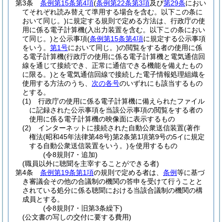
第3条
条例第15条第4項
(
条例第22条第3項
及び
第29条
におい
てそれぞれ読み替えて準用する場合を含む。以下この条に
おいて同じ。)
に規定する規則で定める方法は、行政庁の使
用に係る電子計算機
(入出力装置を含む。以下この条におい
て同じ。)
と公示事項
(
条例第15条第4項
に規定する公示事項
をいう。
第1号
において同じ。)
の閲覧をする者の使用に係
る電子計算機
(行政庁の使用に係る電子計算機と電気通信回
線を通じて接続でき、正常に通信できる機能を備えたもの
に限る。)
とを電気通信回線で接続した電子情報処理組織を
使用する方法のうち、
次の各号
のいずれにも該当するもの
とする。
(1)
行政庁の使用に係る電子計算機に備えられたファイル
に記録された公示事項を当該公示事項の閲覧をする者の
使用に係る電子計算機の映像面に表示するもの
(2)
インターネットに接続された自動公衆送信装置
(著作
権法
(昭和45年法律第48号)
第2条第1項第9号の5イに規定
する自動公衆送信装置をいう。)
を使用するもの
(令8規則7・追加)
(職員以外に聴聞を主宰することができる者)
第4条
条例第19条第1項
の規則で定める者は、
条例
等に基づ
き審議会その他の合議制の機関の答申を受けて行うことと
されている処分に係る聴聞における当該合議制の機関の構
成員とする。
(令8規則7・旧第3条繰下)
(公文書の写しの交付に要する費用)