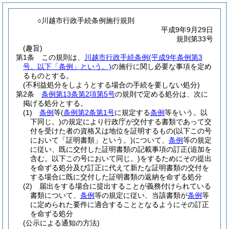
○川越市行政手続条例施行規則
平成9年9月29日
規則第33号
(趣旨)
第1条
この規則は、
川越市行政手続条例
(平成9年条例第3
号。以下「条例」という。)
の施行に関し必要な事項を定め
るものとする。
(不利益処分をしようとする場合の手続を要しない処分)
第2条
条例第13条第2項第5号
の規則で定める処分は、次に
掲げる処分とする。
(1)
条例
等
(
条例第2条第1号
に規定する
条例
等をいう。以
下同じ。)
の規定により行政庁が交付する書類であって交
付を受けた者の資格又は地位を証明するもの
(以下この号
において「証明書類」という。)
について、
条例
等の規定
に従い、既に交付した証明書類の記載事項の訂正
(追加を
含む。以下この号において同じ。)
をするためにその提出
を命ずる処分及び訂正に代えて新たな証明書類の交付を
する場合に既に交付した証明書類の返納を命ずる処分
(2)
届出をする場合に提出することが義務付けられている
書類について、
条例
等の規定に従い、当該書類が
条例
等
に定められた要件に適合することとなるようにその訂正
を命ずる処分
(公示による通知の方法)