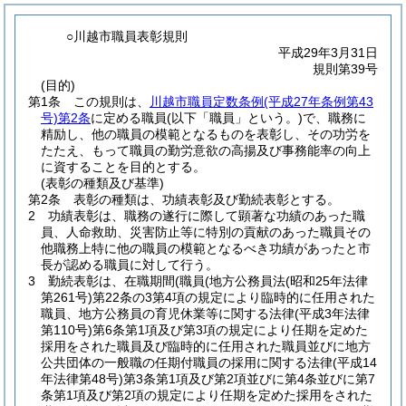
○川越市職員表彰規則
平成29年3月31日
規則第39号
(目的)
第1条
この規則は、
川越市職員定数条例
(平成27年条例第43
号)
第2条
に定める職員
(以下「職員」という。)
で、職務に
精励し、他の職員の模範となるものを表彰し、その功労を
たたえ、もって職員の勤労意欲の高揚及び事務能率の向上
に資することを目的とする。
(表彰の種類及び基準)
第2条
表彰の種類は、功績表彰及び勤続表彰とする。
2
功績表彰は、職務の遂行に際して顕著な功績のあった職
員、人命救助、災害防止等に特別の貢献のあった職員その
他職務上特に他の職員の模範となるべき功績があったと市
長が認める職員に対して行う。
3
勤続表彰は、在職期間
(職員
(地方公務員法
(昭和25年法律
第261号)
第22条の3第4項の規定により臨時的に任用された
職員、地方公務員の育児休業等に関する法律
(平成3年法律
第110号)
第6条第1項及び第3項の規定により任期を定めた
採用をされた職員及び臨時的に任用された職員並びに地方
公共団体の一般職の任期付職員の採用に関する法律
(平成14
年法律第48号)
第3条第1項及び第2項並びに第4条並びに第7
条第1項及び第2項の規定により任期を定めた採用をされた