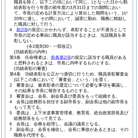
職員を除く。以下この項において同じ。)
となった日から勤
続表彰を行う年度の前年度の3月31日までの期間におい
て、市長の定める計算方法により算出した期間をいう。)
が
20年に達し、その間において、誠実に勤め、職務に精励し
た職員に対して行う。
4
前2項
の規定にかかわらず、表彰することが不適当として
市長の定める事由に職員が該当するときは、当該職員を表
彰しない。
(令2規則30・一部改正)
(功績表彰の内申)
第3条
任命権者は、
前条第2項
の規定に該当する職員がある
と思料されるときは、市長に内申するものとする。
(功績表彰の審査)
第4条
功績表彰を公正かつ適切に行うため、職員表彰審査会
(以下この条において「審査会」という。)
を置く。
2
審査会は、被表彰者の選定について必要な事項を審議し、
その結果を市長に報告するものとする。
3
審査会は、会長、副会長及び委員をもって組織する。
4
会長は総務部を担任する副市長を、副会長は他の副市長を
もって充てる。
5
委員は、上下水道事業管理者、教育長、総合政策部長及び
総務部長をもって充てる。
6
会長は、会務を総理し、会議の議長となる。
7
副会長は、会長を補佐し、会長に事故があるときは、その
職務を代理する。