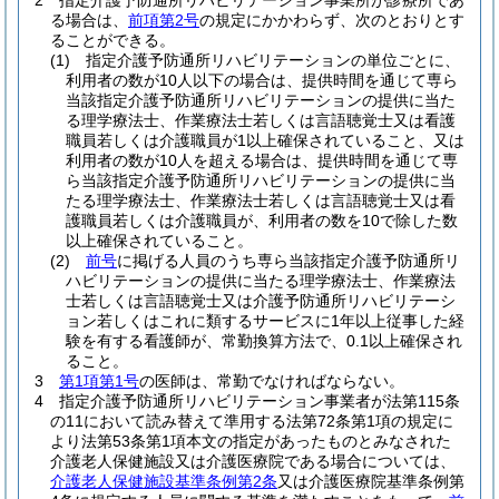
2
指定介護予防通所リハビリテーション事業所が診療所であ
る場合は、
前項第2号
の規定にかかわらず、次のとおりとす
ることができる。
(1)
指定介護予防通所リハビリテーションの単位ごとに、
利用者の数が10人以下の場合は、提供時間を通じて専ら
当該指定介護予防通所リハビリテーションの提供に当た
る理学療法士、作業療法士若しくは言語聴覚士又は看護
職員若しくは介護職員が1以上確保されていること、又は
利用者の数が10人を超える場合は、提供時間を通じて専
ら当該指定介護予防通所リハビリテーションの提供に当
たる理学療法士、作業療法士若しくは言語聴覚士又は看
護職員若しくは介護職員が、利用者の数を10で除した数
以上確保されていること。
(2)
前号
に掲げる人員のうち専ら当該指定介護予防通所リ
ハビリテーションの提供に当たる理学療法士、作業療法
士若しくは言語聴覚士又は介護予防通所リハビリテーシ
ョン若しくはこれに類するサービスに1年以上従事した経
験を有する看護師が、常勤換算方法で、0.1以上確保され
ること。
3
第1項第1号
の医師は、常勤でなければならない。
4
指定介護予防通所リハビリテーション事業者が法第115条
の11において読み替えて準用する法第72条第1項の規定に
より法第53条第1項本文の指定があったものとみなされた
介護老人保健施設又は介護医療院である場合については、
介護老人保健施設基準条例第2条
又は介護医療院基準条例第