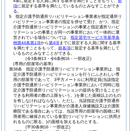
4条に規定する人員に関する基準を満たすことをもって、
前
項
に規定する基準を満たしているものとみなすことができ
る。
5
指定介護予防通所リハビリテーション事業者が指定通所リ
ハビリテーション事業者の指定を併せて受け、かつ、指定
介護予防通所リハビリテーションの事業と指定通所リハビ
リテーションの事業とが同一の事業所において一体的に運
営されている場合については、
指定居宅サービス等基準条
例第44条第1項
から
第4項
までに規定する人員に関する基準
を満たすことをもって、
前各項
に規定する基準を満たして
いるものとみなすことができる。
(令3条例13・令6条例16・一部改正)
(専用の部屋等の基準)
第38条
指定介護予防通所リハビリテーション事業所は、指
定介護予防通所リハビリテーションを行うにふさわしい専
用の部屋等であって、3平方メートルに利用定員
(当該指定
介護予防通所リハビリテーション事業所において同時に指
定介護予防通所リハビリテーションの提供を受けることが
できる利用者の数の上限をいう。)
を乗じた面積以上のもの
を有しなければならない。
ただし、当該指定介護予防通所
リハビリテーション事業所が介護老人保健施設又は介護医
療院である場合にあっては、当該専用の部屋等の面積に利
用者用に確保されている食堂
(リハビリテーションに供用さ
れるものに限る。)
の面積を加えるものとする。
(平30条例16・一部改正)