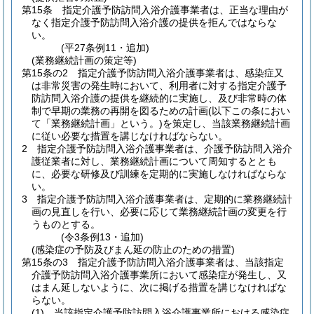
第15条
指定介護予防訪問入浴介護事業者は、正当な理由が
なく指定介護予防訪問入浴介護の提供を拒んではならな
い。
(平27条例11・追加)
(業務継続計画の策定等)
第15条の2
指定介護予防訪問入浴介護事業者は、感染症又
は非常災害の発生時において、利用者に対する指定介護予
防訪問入浴介護の提供を継続的に実施し、及び非常時の体
制で早期の業務の再開を図るための計画
(以下この条におい
て「業務継続計画」という。)
を策定し、当該業務継続計画
に従い必要な措置を講じなければならない。
2
指定介護予防訪問入浴介護事業者は、介護予防訪問入浴介
護従業者に対し、業務継続計画について周知するととも
に、必要な研修及び訓練を定期的に実施しなければならな
い。
3
指定介護予防訪問入浴介護事業者は、定期的に業務継続計
画の見直しを行い、必要に応じて業務継続計画の変更を行
うものとする。
(令3条例13・追加)
(感染症の予防及びまん延の防止のための措置)
第15条の3
指定介護予防訪問入浴介護事業者は、当該指定
介護予防訪問入浴介護事業所において感染症が発生し、又
はまん延しないように、次に掲げる措置を講じなければな
らない。
(1)
当該指定介護予防訪問入浴介護事業所における感染症