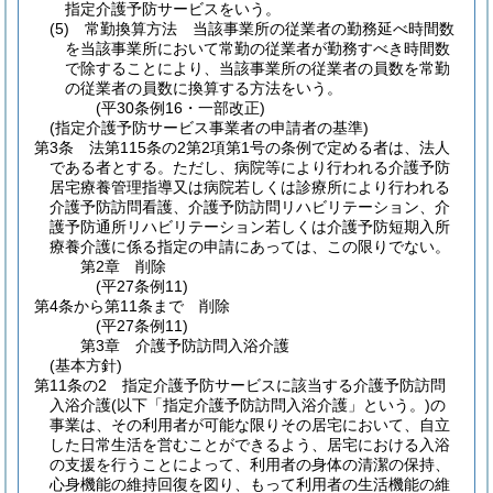
指定介護予防サービスをいう。
(5)
常勤換算方法 当該事業所の従業者の勤務延べ時間数
を当該事業所において常勤の従業者が勤務すべき時間数
で除することにより、当該事業所の従業者の員数を常勤
の従業者の員数に換算する方法をいう。
(平30条例16・一部改正)
(指定介護予防サービス事業者の申請者の基準)
第3条
法第115条の2第2項第1号の条例で定める者は、法人
である者とする。
ただし、病院等により行われる介護予防
居宅療養管理指導又は病院若しくは診療所により行われる
介護予防訪問看護、介護予防訪問リハビリテーション、介
護予防通所リハビリテーション若しくは介護予防短期入所
療養介護に係る指定の申請にあっては、この限りでない。
第2章
削除
(平27条例11)
第4条から第11条まで
削除
(平27条例11)
第3章
介護予防訪問入浴介護
(基本方針)
第11条の2
指定介護予防サービスに該当する介護予防訪問
入浴介護
(以下「指定介護予防訪問入浴介護」という。)
の
事業は、その利用者が可能な限りその居宅において、自立
した日常生活を営むことができるよう、居宅における入浴
の支援を行うことによって、利用者の身体の清潔の保持、
心身機能の維持回復を図り、もって利用者の生活機能の維