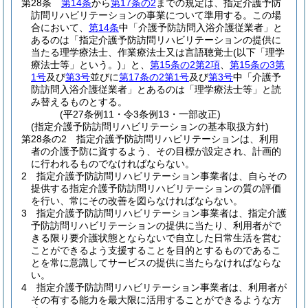
第28条
第14条
から
第17条の2
までの規定は、指定介護予防
訪問リハビリテーションの事業について準用する。
この場
合において、
第14条
中「介護予防訪問入浴介護従業者」と
あるのは「指定介護予防訪問リハビリテーションの提供に
当たる理学療法士、作業療法士又は言語聴覚士
(以下「理学
療法士等」という。)
」と、
第15条の2第2項
、
第15条の3第
1号
及び
第3号
並びに
第17条の2第1号
及び
第3号
中「介護予
防訪問入浴介護従業者」とあるのは「理学療法士等」と読
み替えるものとする。
(平27条例11・令3条例13・一部改正)
(指定介護予防訪問リハビリテーションの基本取扱方針)
第28条の2
指定介護予防訪問リハビリテーションは、利用
者の介護予防に資するよう、その目標が設定され、計画的
に行われるものでなければならない。
2
指定介護予防訪問リハビリテーション事業者は、自らその
提供する指定介護予防訪問リハビリテーションの質の評価
を行い、常にその改善を図らなければならない。
3
指定介護予防訪問リハビリテーション事業者は、指定介護
予防訪問リハビリテーションの提供に当たり、利用者がで
きる限り要介護状態とならないで自立した日常生活を営む
ことができるよう支援することを目的とするものであるこ
とを常に意識してサービスの提供に当たらなければならな
い。
4
指定介護予防訪問リハビリテーション事業者は、利用者が
その有する能力を最大限に活用することができるような方