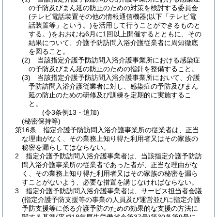
の予防及びまん延の防止のための対策を検討する委員会
(テレビ電話装置その他の情報通信機器
(以下「テレビ電
話装置等」という。)
を活用して行うことができるものと
する。)
をおおむね6月に1回以上開催するとともに、その
結果について、介護予防訪問入浴介護従業者に周知徹底
を図ること。
(2)
当該指定介護予防訪問入浴介護事業所における感染症
の予防及びまん延の防止のための指針を整備すること。
(3)
当該指定介護予防訪問入浴介護事業所において、介護
予防訪問入浴介護従業者に対し、感染症の予防及びまん
延の防止のための研修及び訓練を定期的に実施するこ
と。
(令3条例13・追加)
(秘密保持等)
第16条
指定介護予防訪問入浴介護事業所の従業者は、正当
な理由がなく、その業務上知り得た利用者又はその家族の
秘密を漏らしてはならない。
2
指定介護予防訪問入浴介護事業者は、当該指定介護予防訪
問入浴介護事業所の従業者であった者が、正当な理由がな
く、その業務上知り得た利用者又はその家族の秘密を漏ら
すことがないよう、必要な措置を講じなければならない。
3
指定介護予防訪問入浴介護事業者は、サービス担当者会議
(指定介護予防支援等の事業の人員及び運営並びに指定介護
予防支援等に係る介護予防のための効果的な支援の方法に