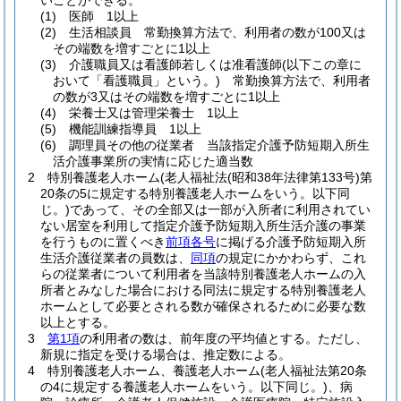
いことができる。
(1)
医師 1以上
(2)
生活相談員 常勤換算方法で、利用者の数が100又は
その端数を増すごとに1以上
(3)
介護職員又は看護師若しくは准看護師
(以下この章に
おいて「看護職員」という。)
常勤換算方法で、利用者
の数が3又はその端数を増すごとに1以上
(4)
栄養士又は管理栄養士 1以上
(5)
機能訓練指導員 1以上
(6)
調理員その他の従業者 当該指定介護予防短期入所生
活介護事業所の実情に応じた適当数
2
特別養護老人ホーム
(老人福祉法
(昭和38年法律第133号)
第
20条の5に規定する特別養護老人ホームをいう。以下同
じ。)
であって、その全部又は一部が入所者に利用されてい
ない居室を利用して指定介護予防短期入所生活介護の事業
を行うものに置くべき
前項各号
に掲げる介護予防短期入所
生活介護従業者の員数は、
同項
の規定にかかわらず、これ
らの従業者について利用者を当該特別養護老人ホームの入
所者とみなした場合における同法に規定する特別養護老人
ホームとして必要とされる数が確保されるために必要な数
以上とする。
3
第1項
の利用者の数は、前年度の平均値とする。
ただし、
新規に指定を受ける場合は、推定数による。
4
特別養護老人ホーム、養護老人ホーム
(老人福祉法第20条
の4に規定する養護老人ホームをいう。以下同じ。)
、病