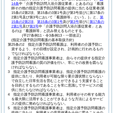
14条
中「介護予防訪問入浴介護従業者」とあるのは「看護
師その他の指定介護予防訪問看護の提供に当たる従業者
(第
15条の2第2項、第15条の3第1号及び第3号並びに第17条の
2第1号及び第3号において「看護師等」という。)
」と、
第
15条の2第2項
、
第15条の3第1号
及び
第3号
並びに
第17条の
2第1号
及び
第3号
中「介護予防訪問入浴介護従業者」とあ
るのは「看護師等」と読み替えるものとする。
(平27条例11・令3条例13・一部改正)
(指定介護予防訪問看護の基本取扱方針)
第25条の2
指定介護予防訪問看護は、利用者の介護予防に
資するよう、その目標が設定され、計画的に行われるもの
でなければならない。
2
指定介護予防訪問看護事業者は、自らその提供する指定介
護予防訪問看護の質の評価を行い、常にその改善を図らな
ければならない。
3
指定介護予防訪問看護事業者は、指定介護予防訪問看護の
提供に当たり、利用者が可能な限り要介護状態とならない
で自立した日常生活を営むことができるよう支援すること
を目的とするものであることを常に意識してサービスの提
供に当たらなければならない。
4
指定介護予防訪問看護事業者は、利用者がその有する能力
を最大限に活用することができるような方法によるサービ
スの提供に努めなければならない。
5
指定介護予防訪問看護事業者は、指定介護予防訪問看護の
提供に当たり、利用者との意思疎通を十分に図ることその