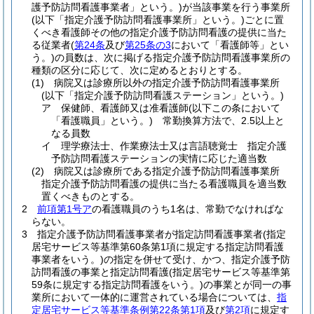
護予防訪問看護事業者」という。)
が当該事業を行う事業所
(以下「指定介護予防訪問看護事業所」という。)
ごとに置
くべき看護師その他の指定介護予防訪問看護の提供に当た
る従業者
(
第24条
及び
第25条の3
において「看護師等」とい
う。)
の員数は、次に掲げる指定介護予防訪問看護事業所の
種類の区分に応じて、次に定めるとおりとする。
(1)
病院又は診療所以外の指定介護予防訪問看護事業所
(以下「指定介護予防訪問看護ステーション」という。)
ア
保健師、看護師又は准看護師
(以下この条において
「看護職員」という。)
常勤換算方法で、2.5以上と
なる員数
イ
理学療法士、作業療法士又は言語聴覚士 指定介護
予防訪問看護ステーションの実情に応じた適当数
(2)
病院又は診療所である指定介護予防訪問看護事業所
指定介護予防訪問看護の提供に当たる看護職員を適当数
置くべきものとする。
2
前項第1号ア
の看護職員のうち1名は、常勤でなければな
らない。
3
指定介護予防訪問看護事業者が指定訪問看護事業者
(指定
居宅サービス等基準第60条第1項に規定する指定訪問看護
事業者をいう。)
の指定を併せて受け、かつ、指定介護予防
訪問看護の事業と指定訪問看護
(指定居宅サービス等基準第
59条に規定する指定訪問看護をいう。)
の事業とが同一の事
業所において一体的に運営されている場合については、
指
定居宅サービス等基準条例第22条第1項
及び
第2項
に規定す