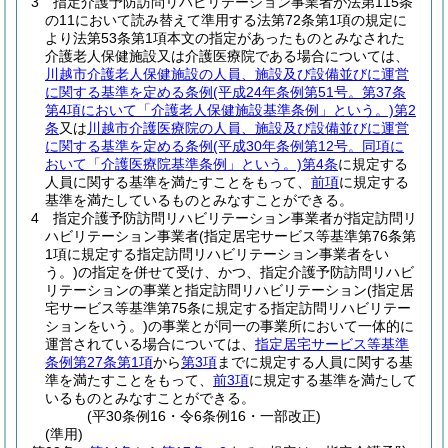
3
指定介護予防訪問リハビリテーション事業者が法第115条
の11において読み替えて準用する法第72条第1項の規定に
より法第53条第1項本文の指定があったものとみなされた
介護老人保健施設又は介護医療院である場合については、
川越市介護老人保健施設の人員、施設及び設備並びに運営
に関する基準を定める条例
(平成24年条例第51号。第37条
第4項において「介護老人保健施設基準条例」という。)
第2
条
又は
川越市介護医療院の人員、施設及び設備並びに運営
に関する基準を定める条例
(平成30年条例第12号。同項に
おいて「介護医療院基準条例」という。)
第4条
に規定する
人員に関する基準を満たすことをもって、
前項
に規定する
基準を満たしているものとみなすことができる。
4
指定介護予防訪問リハビリテーション事業者が指定訪問リ
ハビリテーション事業者
(指定居宅サービス等基準第76条第
1項に規定する指定訪問リハビリテーション事業者をい
う。)
の指定を併せて受け、かつ、指定介護予防訪問リハビ
リテーションの事業と指定訪問リハビリテーション
(指定居
宅サービス等基準第75条に規定する指定訪問リハビリテー
ションをいう。)
の事業とが同一の事業所において一体的に
運営されている場合については、
指定居宅サービス等基準
条例第27条第1項
から
第3項
までに規定する人員に関する基
準を満たすことをもって、
前3項
に規定する基準を満たして
いるものとみなすことができる。
(平30条例16・令6条例16・一部改正)
(準用)