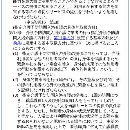
能力を最大限に活用することができるような方法によるサ
ービスの提供に努めることとし、利用者が有する能力を阻
害する等の不適切なサービスの提供を行わないよう配慮し
なければならない。
(令6条例16・追加)
(指定介護予防訪問入浴介護の具体的取扱方針)
第18条
介護予防訪問入浴介護従業者の行う指定介護予防訪
問入浴介護の方針は、
第11条の2
に規定する基本方針及び
前条
に規定する基本取扱方針に基づき、次に掲げるところ
によるものとする。
(1)
指定介護予防訪問入浴介護の提供に当たっては、当該
利用者又は他の利用者等の生命又は身体を保護するため
緊急やむを得ない場合を除き、身体的拘束その他利用者
の行動を制限する行為
(以下「身体的拘束等」という。)
を行ってはならない。
(2)
身体的拘束等を行う場合には、その態様及び時間、そ
の際の利用者の心身の状況並びに緊急やむを得ない理由
を記録しなければならない。
(3)
指定介護予防訪問入浴介護の提供は、1回の訪問につ
き、看護職員1人及び介護職員1人をもって行うものと
し、これらの者のうち1人を当該サービスの提供の責任者
とする。
ただし、利用者の身体の状況が安定しているこ
と等から、入浴により利用者の身体の状況等に支障を生
ずるおそれがないと認められる場合においては、主治の
医師の意見を確認した上で、看護職員に代えて介護職員