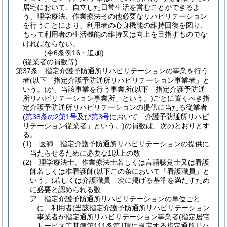
居宅において、自立した日常生活を営むことができるよ
う、理学療法、作業療法その他必要なリハビリテーション
を行うことにより、利用者の心身機能の維持回復を図り、
もって利用者の生活機能の維持又は向上を目指すものでな
ければならない。
(令6条例16・追加)
(従業者の員数等)
第37条
指定介護予防通所リハビリテーションの事業を行う
者
(以下「指定介護予防通所リハビリテーション事業者」と
いう。)
が、当該事業を行う事業所
(以下「指定介護予防通
所リハビリテーション事業所」という。)
ごとに置くべき指
定介護予防通所リハビリテーションの提供に当たる従業者
(
第38条の2第1号
及び
第3号
において「介護予防通所リハビ
リテーション従業者」という。)
の員数は、次のとおりとす
る。
(1)
医師 指定介護予防通所リハビリテーションの提供に
当たらせるために必要な1以上の数
(2)
理学療法士、作業療法士若しくは言語聴覚士又は看護
師若しくは准看護師
(以下この条において「看護職員」と
いう。)
若しくは介護職員 次に掲げる基準を満たすため
に必要と認められる数
ア
指定介護予防通所リハビリテーションの単位ごと
に、利用者
(当該指定介護予防通所リハビリテーション
事業者が指定通所リハビリテーション事業者
(指定居宅
サービス等基準第111条第1項に規定する指定通所リハ