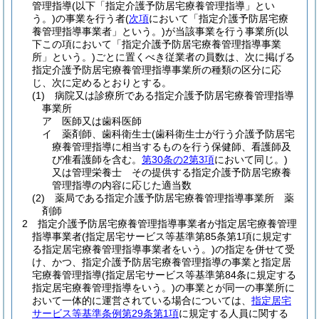
管理指導
(以下「指定介護予防居宅療養管理指導」とい
う。)
の事業を行う者
(
次項
において「指定介護予防居宅療
養管理指導事業者」という。)
が当該事業を行う事業所
(以
下この項において「指定介護予防居宅療養管理指導事業
所」という。)
ごとに置くべき従業者の員数は、次に掲げる
指定介護予防居宅療養管理指導事業所の種類の区分に応
じ、次に定めるとおりとする。
(1)
病院又は診療所である指定介護予防居宅療養管理指導
事業所
ア
医師又は歯科医師
イ
薬剤師、歯科衛生士
(歯科衛生士が行う介護予防居宅
療養管理指導に相当するものを行う保健師、看護師及
び准看護師を含む。
第30条の2第3項
において同じ。)
又は管理栄養士 その提供する指定介護予防居宅療養
管理指導の内容に応じた適当数
(2)
薬局である指定介護予防居宅療養管理指導事業所 薬
剤師
2
指定介護予防居宅療養管理指導事業者が指定居宅療養管理
指導事業者
(指定居宅サービス等基準第85条第1項に規定す
る指定居宅療養管理指導事業者をいう。)
の指定を併せて受
け、かつ、指定介護予防居宅療養管理指導の事業と指定居
宅療養管理指導
(指定居宅サービス等基準第84条に規定する
指定居宅療養管理指導をいう。)
の事業とが同一の事業所に
おいて一体的に運営されている場合については、
指定居宅
サービス等基準条例第29条第1項
に規定する人員に関する