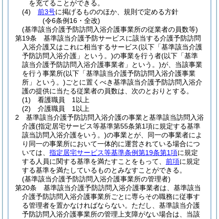
を充てることができる。
(4)
前3号
に掲げるもののほか、規則で定める方針
(令6条例16・全改)
(基準該当介護予防訪問入浴介護事業所の従業者の員数等)
第19条
基準該当介護予防サービスに該当する介護予防訪問
入浴介護又はこれに相当するサービス
(以下「基準該当介護
予防訪問入浴介護」という。)
の事業を行う者
(以下「基準
該当介護予防訪問入浴介護事業者」という。)
が、当該事業
を行う事業所
(以下「基準該当介護予防訪問入浴介護事業
所」という。)
ごとに置くべき基準該当介護予防訪問入浴介
護の提供に当たる従業者の員数は、次のとおりとする。
(1)
看護職員 1以上
(2)
介護職員 1以上
2
基準該当介護予防訪問入浴介護の事業と基準該当訪問入浴
介護
(指定居宅サービス等基準第55条第1項に規定する基準
該当訪問入浴介護をいう。)
の事業とが、同一の事業者によ
り同一の事業所において一体的に運営されている場合につ
いては、
指定居宅サービス等基準条例第19条第1項
に規定
する人員に関する基準を満たすことをもって、
前項
に規定
する基準を満たしているものとみなすことができる。
(基準該当介護予防訪問入浴介護事業所の管理者)
第20条
基準該当介護予防訪問入浴介護事業者は、基準該当
介護予防訪問入浴介護事業所ごとに専らその職務に従事す
る管理者を置かなければならない。
ただし、基準該当介護
予防訪問入浴介護事業所の管理上支障がない場合は、当該