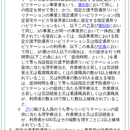
ビリテーション事業者をいう。
第5項
において同じ。)
の指定を併せて受け、かつ、指定介護予防通所リハビ
リテーションの事業と指定通所リハビリテーション
(指
定居宅サービス等基準第110条に規定する指定通所リ
ハビリテーションをいう。以下この
ア
及び
第5項
におい
て同じ。)
の事業とが同一の事業所において一体的に運
営されている場合にあっては、当該事業所における指
定介護予防通所リハビリテーション又は指定通所リハ
ビリテーションの利用者。以下この条及び
次条
におい
て同じ。)
の数が10人以下の場合は、その提供を行う時
間帯
(以下この条において「提供時間」という。)
を通
じて専ら当該指定介護予防通所リハビリテーションの
提供に当たる理学療法士、作業療法士若しくは言語聴
覚士又は看護職員若しくは介護職員の数が1以上確保さ
れていること、又は利用者の数が10人を超える場合
は、提供時間を通じて専ら当該指定介護予防通所リハ
ビリテーションの提供に当たる理学療法士、作業療法
士若しくは言語聴覚士又は看護職員若しくは介護職員
が、利用者の数を10で除した数以上確保されているこ
と。
イ
ア
に掲げる人員のうち専らリハビリテーションの提
供に当たる理学療法士、作業療法士又は言語聴覚士
が、利用者が100又はその端数を増すごとに1以上確保
されていること。