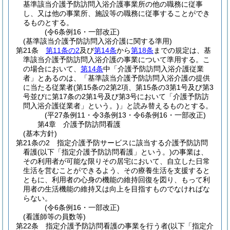
基準該当介護予防訪問入浴介護事業所の他の職務に従事
し、又は他の事業所、施設等の職務に従事することができ
るものとする。
(令6条例16・一部改正)
(基準該当介護予防訪問入浴介護に関する準用)
第21条
第11条の2
及び
第14条
から
第18条
までの規定は、基
準該当介護予防訪問入浴介護の事業について準用する。
こ
の場合において、
第14条
中「介護予防訪問入浴介護従業
者」とあるのは、「基準該当介護予防訪問入浴介護の提供
に当たる従業者
(第15条の2第2項、第15条の3第1号及び第3
号並びに第17条の2第1号及び第3号において「介護予防訪
問入浴介護従業者」という。)
」と読み替えるものとする。
(平27条例11・令3条例13・令6条例16・一部改正)
第4章
介護予防訪問看護
(基本方針)
第21条の2
指定介護予防サービスに該当する介護予防訪問
看護
(以下「指定介護予防訪問看護」という。)
の事業は、
その利用者が可能な限りその居宅において、自立した日常
生活を営むことができるよう、その療養生活を支援すると
ともに、利用者の心身の機能の維持回復を図り、もって利
用者の生活機能の維持又は向上を目指すものでなければな
らない。
(令6条例16・一部改正)
(看護師等の員数等)
第22条
指定介護予防訪問看護の事業を行う者
(以下「指定介