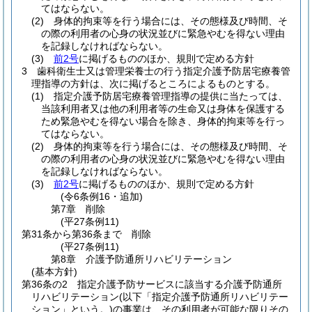
てはならない。
(2)
身体的拘束等を行う場合には、その態様及び時間、そ
の際の利用者の心身の状況並びに緊急やむを得ない理由
を記録しなければならない。
(3)
前2号
に掲げるもののほか、規則で定める方針
3
歯科衛生士又は管理栄養士の行う指定介護予防居宅療養管
理指導の方針は、次に掲げるところによるものとする。
(1)
指定介護予防居宅療養管理指導の提供に当たっては、
当該利用者又は他の利用者等の生命又は身体を保護する
ため緊急やむを得ない場合を除き、身体的拘束等を行っ
てはならない。
(2)
身体的拘束等を行う場合には、その態様及び時間、そ
の際の利用者の心身の状況並びに緊急やむを得ない理由
を記録しなければならない。
(3)
前2号
に掲げるもののほか、規則で定める方針
(令6条例16・追加)
第7章
削除
(平27条例11)
第31条から第36条まで
削除
(平27条例11)
第8章
介護予防通所リハビリテーション
(基本方針)
第36条の2
指定介護予防サービスに該当する介護予防通所
リハビリテーション
(以下「指定介護予防通所リハビリテー
ション」という。)
の事業は、その利用者が可能な限りその