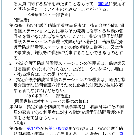
る人員に関する基準を満たすことをもって、
前2項
に規定す
る基準を満たしているものとみなすことができる。
(令6条例16・一部改正)
(管理者)
第23条
指定介護予防訪問看護事業者は、指定介護予防訪問
看護ステーションごとに専らその職務に従事する常勤の管
理者を置かなければならない。
ただし、指定介護予防訪問
看護ステーションの管理上支障がない場合は、当該指定介
護予防訪問看護ステーションの他の職務に従事し、又は他
の事業所、施設等の職務に従事することができるものとす
る。
2
指定介護予防訪問看護ステーションの管理者は、保健師又
は看護師でなければならない。
ただし、やむを得ない理由
がある場合は、この限りでない。
3
指定介護予防訪問看護ステーションの管理者は、適切な指
定介護予防訪問看護を行うために必要な知識及び技能を有
する者でなければならない。
(令6条例16・一部改正)
(同居家族に対するサービス提供の禁止)
第24条
指定介護予防訪問看護事業者は、看護師等にその同
居の家族である利用者に対する指定介護予防訪問看護の提
供をさせてはならない。
(準用)
第25条
第14条
から
第17条の2
までの規定は、指定介護予防
訪問看護の事業について準用する。
この場合において、
第