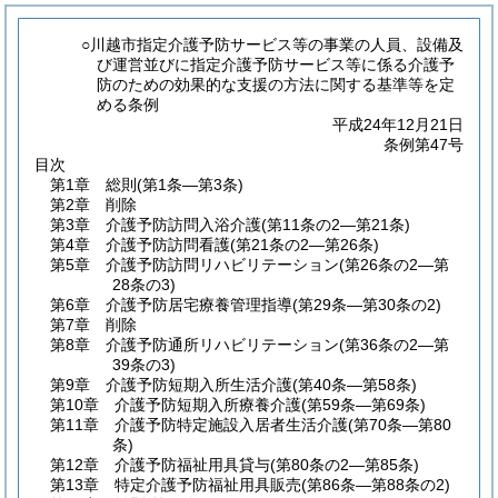
○川越市指定介護予防サービス等の事業の人員、設備及
び運営並びに指定介護予防サービス等に係る介護予
防のための効果的な支援の方法に関する基準等を定
める条例
平成24年12月21日
条例第47号
目次
第1章
総則
(第1条―第3条)
第2章
削除
第3章
介護予防訪問入浴介護
(第11条の2―第21条)
第4章
介護予防訪問看護
(第21条の2―第26条)
第5章
介護予防訪問リハビリテーション
(第26条の2―第
28条の3)
第6章
介護予防居宅療養管理指導
(第29条―第30条の2)
第7章
削除
第8章
介護予防通所リハビリテーション
(第36条の2―第
39条の3)
第9章
介護予防短期入所生活介護
(第40条―第58条)
第10章
介護予防短期入所療養介護
(第59条―第69条)
第11章
介護予防特定施設入居者生活介護
(第70条―第80
条)
第12章
介護予防福祉用具貸与
(第80条の2―第85条)
第13章
特定介護予防福祉用具販売
(第86条―第88条の2)