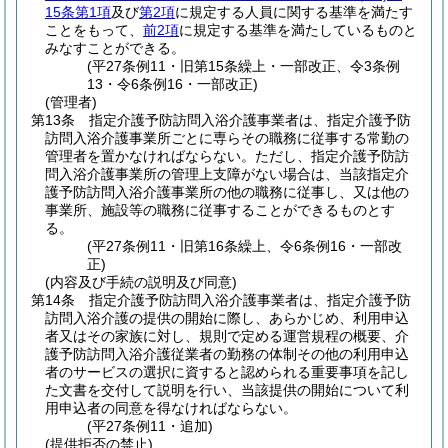
15条第1項
及び
第2項
に規定する人員に関する基準を満たす
ことをもって、
前2項
に規定する基準を満たしているものと
みなすことができる。
(平27条例11・旧第15条繰上・一部改正、令3条例
13・令6条例16・一部改正)
(管理者)
第13条
指定介護予防訪問入浴介護事業者は、指定介護予防
訪問入浴介護事業所ごとに専らその職務に従事する常勤の
管理者を置かなければならない。
ただし、指定介護予防訪
問入浴介護事業所の管理上支障がない場合は、当該指定介
護予防訪問入浴介護事業所の他の職務に従事し、又は他の
事業所、施設等の職務に従事することができるものとす
る。
(平27条例11・旧第16条繰上、令6条例16・一部改
正)
(内容及び手続の説明及び同意)
第14条
指定介護予防訪問入浴介護事業者は、指定介護予防
訪問入浴介護の提供の開始に際し、あらかじめ、利用申込
者又はその家族に対し、規則で定める運営規程の概要、介
護予防訪問入浴介護従業者の勤務の体制その他の利用申込
者のサービスの選択に資すると認められる重要事項を記し
た文書を交付して説明を行い、当該提供の開始について利
用申込者の同意を得なければならない。
(平27条例11・追加)
(提供拒否の禁止)