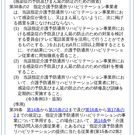
(感染症の予防及びまん延の防止のための措置)
第38条の2
指定介護予防通所リハビリテーション事業者
は、当該指定介護予防通所リハビリテーション事業所にお
いて感染症が発生し、又はまん延しないように、次に掲げ
る措置を講じなければならない。
(1)
当該指定介護予防通所リハビリテーション事業所にお
ける感染症の予防及びまん延の防止のための対策を検討
する委員会
(テレビ電話装置等を活用して行うことができ
るものとする。)
をおおむね6月に1回以上開催するととも
に、その結果について、介護予防通所リハビリテーショ
ン従業者に周知徹底を図ること。
(2)
当該指定介護予防通所リハビリテーション事業所にお
ける感染症の予防及びまん延の防止のための指針を整備
すること。
(3)
当該指定介護予防通所リハビリテーション事業所にお
いて、介護予防通所リハビリテーション従業者に対し、
感染症の予防及びまん延の防止のための研修及び訓練を
定期的に実施すること。
(令3条例13・追加)
(準用)
第39条
第14条
から
第15条の2
まで及び
第16条
から
第17条の
2
までの規定は、指定介護予防通所リハビリテーションの事
業について準用する。
この場合において、
第14条
中「介護
予防訪問入浴介護従業者」とあるのは「指定介護予防通所
リハビリテーションの提供に当たる従業者
(第15条の2第2