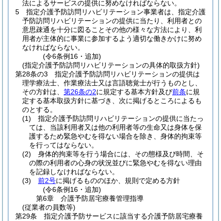
法によるサービスの提供に努めなければならない。
5
指定介護予防訪問リハビリテーション事業者は、指定介護
予防訪問リハビリテーションの提供に当たり、利用者との
意思疎通を十分に図ることその他の様々な方法により、利
用者が主体的に事業に参加するよう適切な働きかけに努め
なければならない。
(令6条例16・追加)
(指定介護予防訪問リハビリテーションの具体的取扱方針)
第28条の3
指定介護予防訪問リハビリテーションの提供は
理学療法士、作業療法士又は言語聴覚士が行うものとし、
その方針は、
第26条の2
に規定する基本方針及び
前条
に規
定する基本取扱方針に基づき、次に掲げるところによるも
のとする。
(1)
指定介護予防訪問リハビリテーションの提供に当たっ
ては、当該利用者又は他の利用者等の生命又は身体を保
護するため緊急やむを得ない場合を除き、身体的拘束等
を行ってはならない。
(2)
身体的拘束等を行う場合には、その態様及び時間、そ
の際の利用者の心身の状況並びに緊急やむを得ない理由
を記録しなければならない。
(3)
前2号
に掲げるもののほか、規則で定める方針
(令6条例16・追加)
第6章
介護予防居宅療養管理指導
(従業者の員数等)
第29条
指定介護予防サービスに該当する介護予防居宅療養