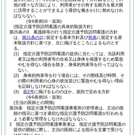
他の様々な方法により、利用者がその有する能力を最大限
に活用することができるよう適切な働きかけに努めなけれ
ばならない。
(令6条例16・追加)
(指定介護予防訪問看護の具体的取扱方針)
第25条の3
看護師等の行う指定介護予防訪問看護の方針
は、
第21条の2
に規定する基本方針及び
前条
に規定する基
本取扱方針に基づき、次に掲げるところによるものとす
る。
(1)
指定介護予防訪問看護の提供に当たっては、当該利用
者又は他の利用者等の生命又は身体を保護するため緊急
やむを得ない場合を除き、身体的拘束等を行ってはなら
ない。
(2)
身体的拘束等を行う場合には、その態様及び時間、そ
の際の利用者の心身の状況並びに緊急やむを得ない理由
を記録しなければならない。
(3)
前2号
に掲げるもののほか、規則で定める方針
(令6条例16・追加)
(主治の医師との関係)
第26条
指定介護予防訪問看護事業所の管理者は、主治の医
師の指示に基づき適切な指定介護予防訪問看護が行われる
よう必要な管理をしなければならない。
2
指定介護予防訪問看護事業者は、指定介護予防訪問看護の
提供の開始に際し、主治の医師による指示を文書で受けな