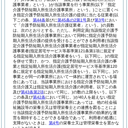
護事業者」という。)
が当該事業を行う事業所
(以下「指定
介護予防短期入所生活介護事業所」という。)
ごとに置くべ
き指定介護予防短期入所生活介護の提供に当たる従業者
(以
下この条、
第44条
並びに
第45条の2第1号
及び
第3号
におい
て「介護予防短期入所生活介護従業者」という。)
の員数
は、次のとおりとする。
ただし、利用定員
(当該指定介護予
防短期入所生活介護事業所において同時に指定介護予防短
期入所生活介護の提供を受けることができる利用者
(当該指
定介護予防短期入所生活介護事業者が指定短期入所生活介
護事業者
(指定居宅サービス等基準第121条第1項に規定す
る指定短期入所生活介護事業者をいう。以下同じ。)
の指定
を併せて受け、かつ、指定介護予防短期入所生活介護の事
業と指定短期入所生活介護
(指定居宅サービス等基準第120
条に規定する指定短期入所生活介護をいう。以下同じ。)
の
事業とが同一の事業所において一体的に運営されている場
合にあっては、当該事業所における指定介護予防短期入所
生活介護又は指定短期入所生活介護の利用者。以下この条
及び
第43条第2項
において同じ。)
の数の上限をいう。以下
この条及び
第42条
において同じ。)
が40人を超えない指定
介護予防短期入所生活介護事業所にあっては、他の社会福
祉施設等の栄養士又は管理栄養士との連携を図ることによ
り当該指定介護予防短期入所生活介護事業所の効果的な運
営を期待することができる場合であって、利用者の処遇に
支障がないときは、
第4号
の栄養士又は管理栄養士を置かな