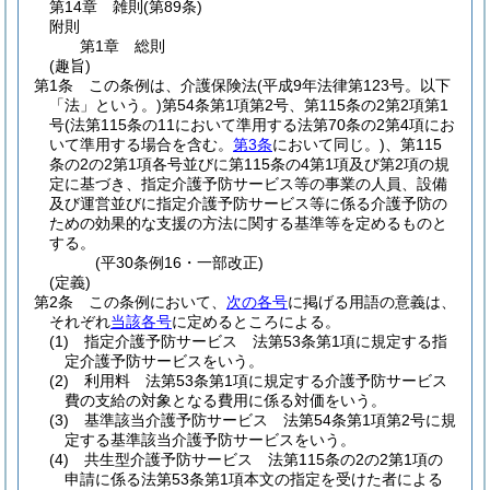
第14章
雑則
(第89条)
附則
第1章
総則
(趣旨)
第1条
この条例は、介護保険法
(平成9年法律第123号。以下
「法」という。)
第54条第1項第2号、第115条の2第2項第1
号
(法第115条の11において準用する法第70条の2第4項にお
いて準用する場合を含む。
第3条
において同じ。)
、第115
条の2の2第1項各号並びに第115条の4第1項及び第2項の規
定に基づき、指定介護予防サービス等の事業の人員、設備
及び運営並びに指定介護予防サービス等に係る介護予防の
ための効果的な支援の方法に関する基準等を定めるものと
する。
(平30条例16・一部改正)
(定義)
第2条
この条例において、
次の各号
に掲げる用語の意義は、
それぞれ
当該各号
に定めるところによる。
(1)
指定介護予防サービス 法第53条第1項に規定する指
定介護予防サービスをいう。
(2)
利用料 法第53条第1項に規定する介護予防サービス
費の支給の対象となる費用に係る対価をいう。
(3)
基準該当介護予防サービス 法第54条第1項第2号に規
定する基準該当介護予防サービスをいう。
(4)
共生型介護予防サービス 法第115条の2の2第1項の
申請に係る法第53条第1項本文の指定を受けた者による