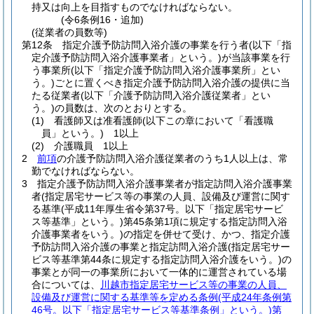
持又は向上を目指すものでなければならない。
(令6条例16・追加)
(従業者の員数等)
第12条
指定介護予防訪問入浴介護の事業を行う者
(以下「指
定介護予防訪問入浴介護事業者」という。)
が当該事業を行
う事業所
(以下「指定介護予防訪問入浴介護事業所」とい
う。)
ごとに置くべき指定介護予防訪問入浴介護の提供に当
たる従業者
(以下「介護予防訪問入浴介護従業者」とい
う。)
の員数は、次のとおりとする。
(1)
看護師又は准看護師
(以下この章において「看護職
員」という。)
1以上
(2)
介護職員 1以上
2
前項
の介護予防訪問入浴介護従業者のうち1人以上は、常
勤でなければならない。
3
指定介護予防訪問入浴介護事業者が指定訪問入浴介護事業
者
(指定居宅サービス等の事業の人員、設備及び運営に関す
る基準
(平成11年厚生省令第37号。以下「指定居宅サービ
ス等基準」という。)
第45条第1項に規定する指定訪問入浴
介護事業者をいう。)
の指定を併せて受け、かつ、指定介護
予防訪問入浴介護の事業と指定訪問入浴介護
(指定居宅サー
ビス等基準第44条に規定する指定訪問入浴介護をいう。)
の
事業とが同一の事業所において一体的に運営されている場
合については、
川越市指定居宅サービス等の事業の人員、
設備及び運営に関する基準等を定める条例
(平成24年条例第
46号。以下「指定居宅サービス等基準条例」という。)
第