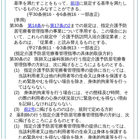
基準を満たすことをもって、
前項
に規定する基準を満たし
ているものとみなすことができる。
(平30条例16・令6条例16・一部改正)
(準用)
第30条
第14条
から
第17条の2
までの規定は、指定介護予防
居宅療養管理指導の事業について準用する。
この場合にお
いて、これらの規定中「介護予防訪問入浴介護従業者」と
あるのは、「従業者」と読み替えるものとする。
(平27条例11・令3条例13・一部改正)
(指定介護予防居宅療養管理指導の具体的取扱方針)
第30条の2
医師又は歯科医師の行う指定介護予防居宅療養
管理指導の方針は、次に掲げるところによるものとする。
(1)
指定介護予防居宅療養管理指導の提供に当たっては、
当該利用者又は他の利用者等の生命又は身体を保護する
ため緊急やむを得ない場合を除き、身体的拘束等を行っ
てはならない。
(2)
身体的拘束等を行う場合には、その態様及び時間、そ
の際の利用者の心身の状況並びに緊急やむを得ない理由
を記録しなければならない。
(3)
前2号
に掲げるもののほか、規則で定める方針
2
薬剤師の行う指定介護予防居宅療養管理指導の方針は、次
に掲げるところによるものとする。
(1)
指定介護予防居宅療養管理指導の提供に当たっては、
当該利用者又は他の利用者等の生命又は身体を保護する
ため緊急やむを得ない場合を除き、身体的拘束等を行っ