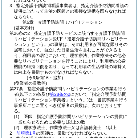
ければならない。
3
指定介護予防訪問看護事業者は、指定介護予防訪問看護の
提供に当たって主治の医師との密接な連携を図らなければ
ならない。
第5章
介護予防訪問リハビリテーション
(基本方針)
第26条の2
指定介護予防サービスに該当する介護予防訪問
リハビリテーション
(以下「指定介護予防訪問リハビリテー
ション」という。)
の事業は、その利用者が可能な限りその
居宅において、自立した日常生活を営むことができるよ
う、利用者の居宅において、理学療法、作業療法その他必
要なリハビリテーションを行うことにより、利用者の心身
機能の維持回復を図り、もって利用者の生活機能の維持又
は向上を目指すものでなければならない。
(令6条例16・追加)
(従業者の員数等)
第27条
指定介護予防訪問リハビリテーションの事業を行う
者
(以下この条及び
第28条の2
において「指定介護予防訪問
リハビリテーション事業者」という。)
は、当該事業を行う
事業所ごとに置くべき従業者の員数は、次のとおりとす
る。
(1)
医師 指定介護予防訪問リハビリテーションの提供に
当たらせるために必要な1以上の数
(2)
理学療法士、作業療法士又は言語聴覚士 1以上
2
前項第1号
の医師は、常勤でなければならない。