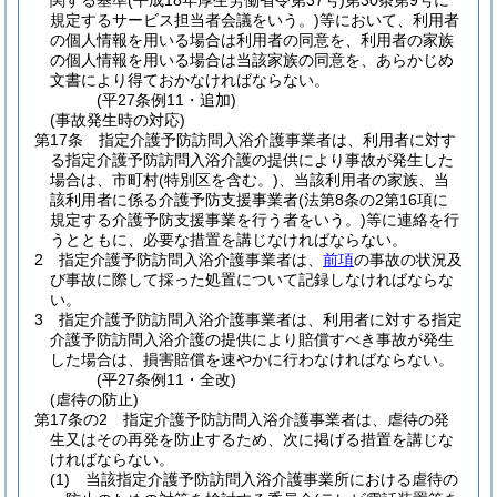
関する基準
(平成18年厚生労働省令第37号)
第30条第9号に
規定するサービス担当者会議をいう。)
等において、利用者
の個人情報を用いる場合は利用者の同意を、利用者の家族
の個人情報を用いる場合は当該家族の同意を、あらかじめ
文書により得ておかなければならない。
(平27条例11・追加)
(事故発生時の対応)
第17条
指定介護予防訪問入浴介護事業者は、利用者に対す
る指定介護予防訪問入浴介護の提供により事故が発生した
場合は、市町村
(特別区を含む。)
、当該利用者の家族、当
該利用者に係る介護予防支援事業者
(法第8条の2第16項に
規定する介護予防支援事業を行う者をいう。)
等に連絡を行
うとともに、必要な措置を講じなければならない。
2
指定介護予防訪問入浴介護事業者は、
前項
の事故の状況及
び事故に際して採った処置について記録しなければならな
い。
3
指定介護予防訪問入浴介護事業者は、利用者に対する指定
介護予防訪問入浴介護の提供により賠償すべき事故が発生
した場合は、損害賠償を速やかに行わなければならない。
(平27条例11・全改)
(虐待の防止)
第17条の2
指定介護予防訪問入浴介護事業者は、虐待の発
生又はその再発を防止するため、次に掲げる措置を講じな
ければならない。
(1)
当該指定介護予防訪問入浴介護事業所における虐待の