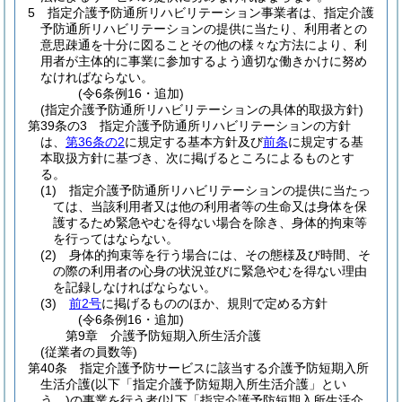
5
指定介護予防通所リハビリテーション事業者は、指定介護
予防通所リハビリテーションの提供に当たり、利用者との
意思疎通を十分に図ることその他の様々な方法により、利
用者が主体的に事業に参加するよう適切な働きかけに努め
なければならない。
(令6条例16・追加)
(指定介護予防通所リハビリテーションの具体的取扱方針)
第39条の3
指定介護予防通所リハビリテーションの方針
は、
第36条の2
に規定する基本方針及び
前条
に規定する基
本取扱方針に基づき、次に掲げるところによるものとす
る。
(1)
指定介護予防通所リハビリテーションの提供に当たっ
ては、当該利用者又は他の利用者等の生命又は身体を保
護するため緊急やむを得ない場合を除き、身体的拘束等
を行ってはならない。
(2)
身体的拘束等を行う場合には、その態様及び時間、そ
の際の利用者の心身の状況並びに緊急やむを得ない理由
を記録しなければならない。
(3)
前2号
に掲げるもののほか、規則で定める方針
(令6条例16・追加)
第9章
介護予防短期入所生活介護
(従業者の員数等)
第40条
指定介護予防サービスに該当する介護予防短期入所
生活介護
(以下「指定介護予防短期入所生活介護」とい
う。)
の事業を行う者
(以下「指定介護予防短期入所生活介