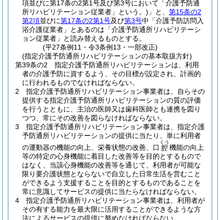
項並びに第17条の2第1号及び第3号において「介護予防通
所リハビリテーション従業者」という。)
」と、
第15条の2
第2項
並びに
第17条の2第1号
及び
第3号
中「介護予防訪問入
浴介護従業者」とあるのは「介護予防通所リハビリテーシ
ョン従業者」と読み替えるものとする。
(平27条例11・令3条例13・一部改正)
(指定介護予防通所リハビリテーションの基本取扱方針)
第39条の2
指定介護予防通所リハビリテーションは、利用
者の介護予防に資するよう、その目標が設定され、計画的
に行われるものでなければならない。
2
指定介護予防通所リハビリテーション事業者は、自らその
提供する指定介護予防通所リハビリテーションの質の評価
を行うとともに、主治の医師又は歯科医師とも連携を図り
つつ、常にその改善を図らなければならない。
3
指定介護予防通所リハビリテーション事業者は、指定介護
予防通所リハビリテーションの提供に当たり、単に利用者
くう
の運動器の機能の向上、栄養状態の改善、口
機能の向上
腔
等の特定の心身機能に着目した改善等を目的とするもので
はなく、当該心身機能の改善等を通じて、利用者が可能な
限り要介護状態とならないで自立した日常生活を営むこと
ができるよう支援することを目的とするものであることを
常に意識してサービスの提供に当たらなければならない。
4
指定介護予防通所リハビリテーション事業者は、利用者が
その有する能力を最大限に活用することができるような方
法によるサービスの提供に努めなければならない。