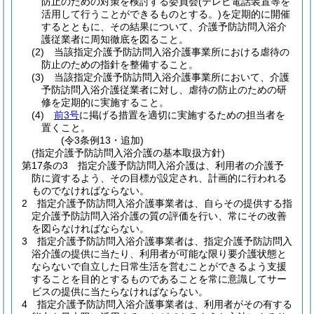
防止のための対策を検討する委員会
(テレビ電話装置等を
活用して行うことができるものとする。)
を定期的に開催
するとともに、その結果について、介護予防訪問入浴介
護従業者に周知徹底を図ること。
(2)
当該指定介護予防訪問入浴介護事業所における虐待の
防止のための指針を整備すること。
(3)
当該指定介護予防訪問入浴介護事業所において、介護
予防訪問入浴介護従業者に対し、虐待の防止のための研
修を定期的に実施すること。
(4)
前3号
に掲げる措置を適切に実施するための担当者を
置くこと。
(令3条例13・追加)
(指定介護予防訪問入浴介護の基本取扱方針)
第17条の3
指定介護予防訪問入浴介護は、利用者の介護予
防に資するよう、その目標が設定され、計画的に行われる
ものでなければならない。
2
指定介護予防訪問入浴介護事業者は、自らその提供する指
定介護予防訪問入浴介護の質の評価を行い、常にその改善
を図らなければならない。
3
指定介護予防訪問入浴介護事業者は、指定介護予防訪問入
浴介護の提供に当たり、利用者が可能な限り要介護状態と
ならないで自立した日常生活を営むことができるよう支援
することを目的とするものであることを常に意識してサー
ビスの提供に当たらなければならない。
4
指定介護予防訪問入浴介護事業者は、利用者がその有する