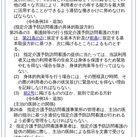
他の様々な方法により、利用者がその有する能力を最大限
に活用することができるよう適切な働きかけに努めなけれ
ばならない。
(令6条例16・追加)
(指定介護予防訪問看護の具体的取扱方針)
第25条の3
看護師等の行う指定介護予防訪問看護の方針
は、
第21条の2
に規定する基本方針及び
前条
に規定する基
本取扱方針に基づき、次に掲げるところによるものとす
る。
(1)
指定介護予防訪問看護の提供に当たっては、当該利用
者又は他の利用者等の生命又は身体を保護するため緊急
やむを得ない場合を除き、身体的拘束等を行ってはなら
ない。
(2)
身体的拘束等を行う場合には、その態様及び時間、そ
の際の利用者の心身の状況並びに緊急やむを得ない理由
を記録しなければならない。
(3)
前2号
に掲げるもののほか、規則で定める方針
(令6条例16・追加)
(主治の医師との関係)
第26条
指定介護予防訪問看護事業所の管理者は、主治の医
師の指示に基づき適切な指定介護予防訪問看護が行われる
よう必要な管理をしなければならない。
2
指定介護予防訪問看護事業者は、指定介護予防訪問看護の
提供の開始に際し、主治の医師による指示を文書で受けな