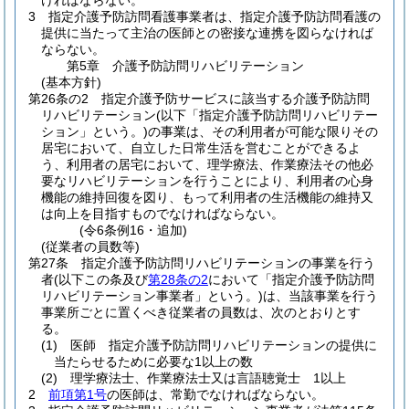
ければならない。
3
指定介護予防訪問看護事業者は、指定介護予防訪問看護の
提供に当たって主治の医師との密接な連携を図らなければ
ならない。
第5章
介護予防訪問リハビリテーション
(基本方針)
第26条の2
指定介護予防サービスに該当する介護予防訪問
リハビリテーション
(以下「指定介護予防訪問リハビリテー
ション」という。)
の事業は、その利用者が可能な限りその
居宅において、自立した日常生活を営むことができるよ
う、利用者の居宅において、理学療法、作業療法その他必
要なリハビリテーションを行うことにより、利用者の心身
機能の維持回復を図り、もって利用者の生活機能の維持又
は向上を目指すものでなければならない。
(令6条例16・追加)
(従業者の員数等)
第27条
指定介護予防訪問リハビリテーションの事業を行う
者
(以下この条及び
第28条の2
において「指定介護予防訪問
リハビリテーション事業者」という。)
は、当該事業を行う
事業所ごとに置くべき従業者の員数は、次のとおりとす
る。
(1)
医師 指定介護予防訪問リハビリテーションの提供に
当たらせるために必要な1以上の数
(2)
理学療法士、作業療法士又は言語聴覚士 1以上
2
前項第1号
の医師は、常勤でなければならない。