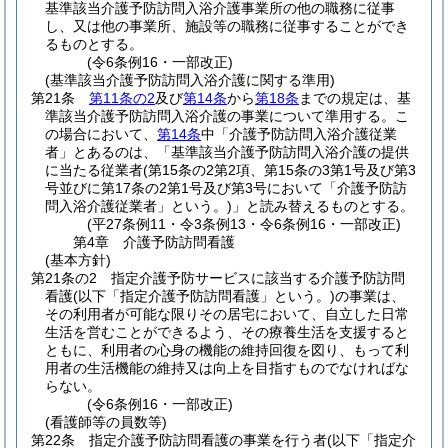
基準該当介護予防訪問入浴介護事業所の他の職務に従事
し、又は他の事業所、施設等の職務に従事することができ
るものとする。
(令6条例16・一部改正)
(基準該当介護予防訪問入浴介護に関する準用)
第21条
第11条の2
及び
第14条
から
第18条
までの規定は、基
準該当介護予防訪問入浴介護の事業について準用する。
こ
の場合において、
第14条
中「介護予防訪問入浴介護従業
者」とあるのは、「基準該当介護予防訪問入浴介護の提供
に当たる従業者
(第15条の2第2項、第15条の3第1号及び第3
号並びに第17条の2第1号及び第3号において「介護予防訪
問入浴介護従業者」という。)
」と読み替えるものとする。
(平27条例11・令3条例13・令6条例16・一部改正)
第4章
介護予防訪問看護
(基本方針)
第21条の2
指定介護予防サービスに該当する介護予防訪問
看護
(以下「指定介護予防訪問看護」という。)
の事業は、
その利用者が可能な限りその居宅において、自立した日常
生活を営むことができるよう、その療養生活を支援すると
ともに、利用者の心身の機能の維持回復を図り、もって利
用者の生活機能の維持又は向上を目指すものでなければな
らない。
(令6条例16・一部改正)
(看護師等の員数等)
第22条
指定介護予防訪問看護の事業を行う者
(以下「指定介