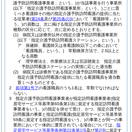
護予防訪問看護事業者」という。)
が当該事業を行う事業所
(以下「指定介護予防訪問看護事業所」という。)
ごとに置
くべき看護師その他の指定介護予防訪問看護の提供に当た
る従業者
(
第24条
及び
第25条の3
において「看護師等」とい
う。)
の員数は、次に掲げる指定介護予防訪問看護事業所の
種類の区分に応じて、次に定めるとおりとする。
(1)
病院又は診療所以外の指定介護予防訪問看護事業所
(以下「指定介護予防訪問看護ステーション」という。)
ア
保健師、看護師又は准看護師
(以下この条において
「看護職員」という。)
常勤換算方法で、2.5以上と
なる員数
イ
理学療法士、作業療法士又は言語聴覚士 指定介護
予防訪問看護ステーションの実情に応じた適当数
(2)
病院又は診療所である指定介護予防訪問看護事業所
指定介護予防訪問看護の提供に当たる看護職員を適当数
置くべきものとする。
2
前項第1号ア
の看護職員のうち1名は、常勤でなければな
らない。
3
指定介護予防訪問看護事業者が指定訪問看護事業者
(指定
居宅サービス等基準第60条第1項に規定する指定訪問看護
事業者をいう。)
の指定を併せて受け、かつ、指定介護予防
訪問看護の事業と指定訪問看護
(指定居宅サービス等基準第
59条に規定する指定訪問看護をいう。)
の事業とが同一の事
業所において一体的に運営されている場合については、
指
定居宅サービス等基準条例第22条第1項
及び
第2項
に規定す