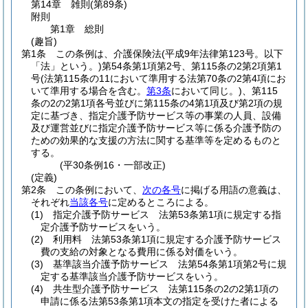
第14章
雑則
(第89条)
附則
第1章
総則
(趣旨)
第1条
この条例は、介護保険法
(平成9年法律第123号。以下
「法」という。)
第54条第1項第2号、第115条の2第2項第1
号
(法第115条の11において準用する法第70条の2第4項にお
いて準用する場合を含む。
第3条
において同じ。)
、第115
条の2の2第1項各号並びに第115条の4第1項及び第2項の規
定に基づき、指定介護予防サービス等の事業の人員、設備
及び運営並びに指定介護予防サービス等に係る介護予防の
ための効果的な支援の方法に関する基準等を定めるものと
する。
(平30条例16・一部改正)
(定義)
第2条
この条例において、
次の各号
に掲げる用語の意義は、
それぞれ
当該各号
に定めるところによる。
(1)
指定介護予防サービス 法第53条第1項に規定する指
定介護予防サービスをいう。
(2)
利用料 法第53条第1項に規定する介護予防サービス
費の支給の対象となる費用に係る対価をいう。
(3)
基準該当介護予防サービス 法第54条第1項第2号に規
定する基準該当介護予防サービスをいう。
(4)
共生型介護予防サービス 法第115条の2の2第1項の
申請に係る法第53条第1項本文の指定を受けた者による