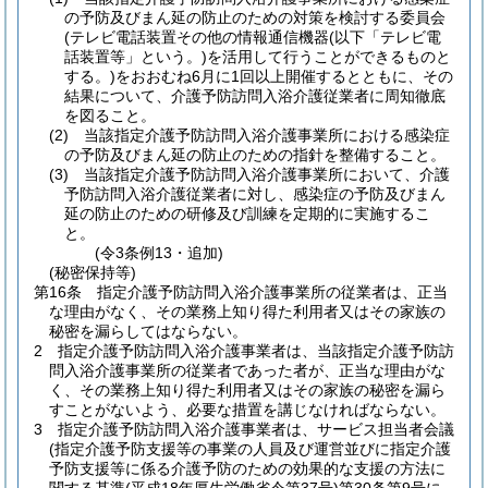
の予防及びまん延の防止のための対策を検討する委員会
(テレビ電話装置その他の情報通信機器
(以下「テレビ電
話装置等」という。)
を活用して行うことができるものと
する。)
をおおむね6月に1回以上開催するとともに、その
結果について、介護予防訪問入浴介護従業者に周知徹底
を図ること。
(2)
当該指定介護予防訪問入浴介護事業所における感染症
の予防及びまん延の防止のための指針を整備すること。
(3)
当該指定介護予防訪問入浴介護事業所において、介護
予防訪問入浴介護従業者に対し、感染症の予防及びまん
延の防止のための研修及び訓練を定期的に実施するこ
と。
(令3条例13・追加)
(秘密保持等)
第16条
指定介護予防訪問入浴介護事業所の従業者は、正当
な理由がなく、その業務上知り得た利用者又はその家族の
秘密を漏らしてはならない。
2
指定介護予防訪問入浴介護事業者は、当該指定介護予防訪
問入浴介護事業所の従業者であった者が、正当な理由がな
く、その業務上知り得た利用者又はその家族の秘密を漏ら
すことがないよう、必要な措置を講じなければならない。
3
指定介護予防訪問入浴介護事業者は、サービス担当者会議
(指定介護予防支援等の事業の人員及び運営並びに指定介護
予防支援等に係る介護予防のための効果的な支援の方法に