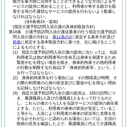
能力を最大限に活用することができるような方法によるサ
ービスの提供に努めることとし、利用者が有する能力を阻
害する等の不適切なサービスの提供を行わないよう配慮し
なければならない。
(令6条例16・追加)
(指定介護予防訪問入浴介護の具体的取扱方針)
第18条
介護予防訪問入浴介護従業者の行う指定介護予防訪
問入浴介護の方針は、
第11条の2
に規定する基本方針及び
前条
に規定する基本取扱方針に基づき、次に掲げるところ
によるものとする。
(1)
指定介護予防訪問入浴介護の提供に当たっては、当該
利用者又は他の利用者等の生命又は身体を保護するため
緊急やむを得ない場合を除き、身体的拘束その他利用者
の行動を制限する行為
(以下「身体的拘束等」という。)
を行ってはならない。
(2)
身体的拘束等を行う場合には、その態様及び時間、そ
の際の利用者の心身の状況並びに緊急やむを得ない理由
を記録しなければならない。
(3)
指定介護予防訪問入浴介護の提供は、1回の訪問につ
き、看護職員1人及び介護職員1人をもって行うものと
し、これらの者のうち1人を当該サービスの提供の責任者
とする。
ただし、利用者の身体の状況が安定しているこ
と等から、入浴により利用者の身体の状況等に支障を生
ずるおそれがないと認められる場合においては、主治の
医師の意見を確認した上で、看護職員に代えて介護職員