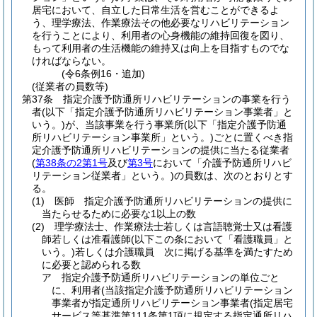
居宅において、自立した日常生活を営むことができるよ
う、理学療法、作業療法その他必要なリハビリテーション
を行うことにより、利用者の心身機能の維持回復を図り、
もって利用者の生活機能の維持又は向上を目指すものでな
ければならない。
(令6条例16・追加)
(従業者の員数等)
第37条
指定介護予防通所リハビリテーションの事業を行う
者
(以下「指定介護予防通所リハビリテーション事業者」と
いう。)
が、当該事業を行う事業所
(以下「指定介護予防通
所リハビリテーション事業所」という。)
ごとに置くべき指
定介護予防通所リハビリテーションの提供に当たる従業者
(
第38条の2第1号
及び
第3号
において「介護予防通所リハビ
リテーション従業者」という。)
の員数は、次のとおりとす
る。
(1)
医師 指定介護予防通所リハビリテーションの提供に
当たらせるために必要な1以上の数
(2)
理学療法士、作業療法士若しくは言語聴覚士又は看護
師若しくは准看護師
(以下この条において「看護職員」と
いう。)
若しくは介護職員 次に掲げる基準を満たすため
に必要と認められる数
ア
指定介護予防通所リハビリテーションの単位ごと
に、利用者
(当該指定介護予防通所リハビリテーション
事業者が指定通所リハビリテーション事業者
(指定居宅
サービス等基準第111条第1項に規定する指定通所リハ