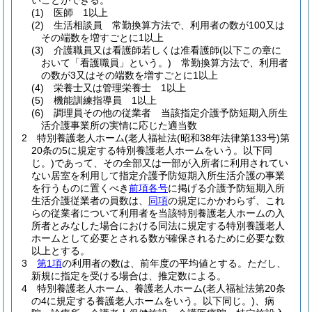
いことができる。
(1)
医師 1以上
(2)
生活相談員 常勤換算方法で、利用者の数が100又は
その端数を増すごとに1以上
(3)
介護職員又は看護師若しくは准看護師
(以下この章に
おいて「看護職員」という。)
常勤換算方法で、利用者
の数が3又はその端数を増すごとに1以上
(4)
栄養士又は管理栄養士 1以上
(5)
機能訓練指導員 1以上
(6)
調理員その他の従業者 当該指定介護予防短期入所生
活介護事業所の実情に応じた適当数
2
特別養護老人ホーム
(老人福祉法
(昭和38年法律第133号)
第
20条の5に規定する特別養護老人ホームをいう。以下同
じ。)
であって、その全部又は一部が入所者に利用されてい
ない居室を利用して指定介護予防短期入所生活介護の事業
を行うものに置くべき
前項各号
に掲げる介護予防短期入所
生活介護従業者の員数は、
同項
の規定にかかわらず、これ
らの従業者について利用者を当該特別養護老人ホームの入
所者とみなした場合における同法に規定する特別養護老人
ホームとして必要とされる数が確保されるために必要な数
以上とする。
3
第1項
の利用者の数は、前年度の平均値とする。
ただし、
新規に指定を受ける場合は、推定数による。
4
特別養護老人ホーム、養護老人ホーム
(老人福祉法第20条
の4に規定する養護老人ホームをいう。以下同じ。)
、病