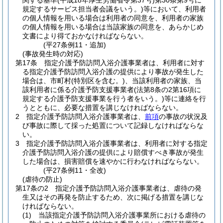
関する基準
(平成18年厚生労働省令第37号)
第30条第9号に
規定するサービス担当者会議をいう。)
等において、利用者
の個人情報を用いる場合は利用者の同意を、利用者の家族
の個人情報を用いる場合は当該家族の同意を、あらかじめ
文書により得ておかなければならない。
(平27条例11・追加)
(事故発生時の対応)
第17条
指定介護予防訪問入浴介護事業者は、利用者に対す
る指定介護予防訪問入浴介護の提供により事故が発生した
場合は、市町村
(特別区を含む。)
、当該利用者の家族、当
該利用者に係る介護予防支援事業者
(法第8条の2第16項に
規定する介護予防支援事業を行う者をいう。)
等に連絡を行
うとともに、必要な措置を講じなければならない。
2
指定介護予防訪問入浴介護事業者は、
前項
の事故の状況及
び事故に際して採った処置について記録しなければならな
い。
3
指定介護予防訪問入浴介護事業者は、利用者に対する指定
介護予防訪問入浴介護の提供により賠償すべき事故が発生
した場合は、損害賠償を速やかに行わなければならない。
(平27条例11・全改)
(虐待の防止)
第17条の2
指定介護予防訪問入浴介護事業者は、虐待の発
生又はその再発を防止するため、次に掲げる措置を講じな
ければならない。
(1)
当該指定介護予防訪問入浴介護事業所における虐待の