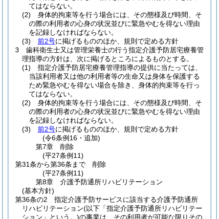
てはならない。
(2)
身体的拘束等を行う場合には、その態様及び時間、そ
の際の利用者の心身の状況並びに緊急やむを得ない理由
を記録しなければならない。
(3)
前2号
に掲げるもののほか、規則で定める方針
3
歯科衛生士又は管理栄養士の行う指定介護予防居宅療養管
理指導の方針は、次に掲げるところによるものとする。
(1)
指定介護予防居宅療養管理指導の提供に当たっては、
当該利用者又は他の利用者等の生命又は身体を保護する
ため緊急やむを得ない場合を除き、身体的拘束等を行っ
てはならない。
(2)
身体的拘束等を行う場合には、その態様及び時間、そ
の際の利用者の心身の状況並びに緊急やむを得ない理由
を記録しなければならない。
(3)
前2号
に掲げるもののほか、規則で定める方針
(令6条例16・追加)
第7章
削除
(平27条例11)
第31条から第36条まで
削除
(平27条例11)
第8章
介護予防通所リハビリテーション
(基本方針)
第36条の2
指定介護予防サービスに該当する介護予防通所
リハビリテーション
(以下「指定介護予防通所リハビリテー
ション」という。)
の事業は、その利用者が可能な限りその