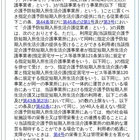
護事業者」という。)
が当該事業を行う事業所
(以下「指定
介護予防短期入所生活介護事業所」という。)
ごとに置くべ
き指定介護予防短期入所生活介護の提供に当たる従業者
(以
下この条、
第44条
並びに
第45条の2第1号
及び
第3号
におい
て「介護予防短期入所生活介護従業者」という。)
の員数
は、次のとおりとする。
ただし、利用定員
(当該指定介護予
防短期入所生活介護事業所において同時に指定介護予防短
期入所生活介護の提供を受けることができる利用者
(当該指
定介護予防短期入所生活介護事業者が指定短期入所生活介
護事業者
(指定居宅サービス等基準第121条第1項に規定す
る指定短期入所生活介護事業者をいう。以下同じ。)
の指定
を併せて受け、かつ、指定介護予防短期入所生活介護の事
業と指定短期入所生活介護
(指定居宅サービス等基準第120
条に規定する指定短期入所生活介護をいう。以下同じ。)
の
事業とが同一の事業所において一体的に運営されている場
合にあっては、当該事業所における指定介護予防短期入所
生活介護又は指定短期入所生活介護の利用者。以下この条
及び
第43条第2項
において同じ。)
の数の上限をいう。以下
この条及び
第42条
において同じ。)
が40人を超えない指定
介護予防短期入所生活介護事業所にあっては、他の社会福
祉施設等の栄養士又は管理栄養士との連携を図ることによ
り当該指定介護予防短期入所生活介護事業所の効果的な運
営を期待することができる場合であって、利用者の処遇に
支障がないときは、
第4号
の栄養士又は管理栄養士を置かな