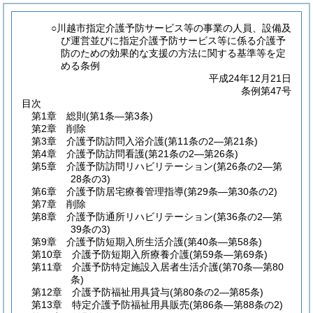
○川越市指定介護予防サービス等の事業の人員、設備及
び運営並びに指定介護予防サービス等に係る介護予
防のための効果的な支援の方法に関する基準等を定
める条例
平成24年12月21日
条例第47号
目次
第1章
総則
(第1条―第3条)
第2章
削除
第3章
介護予防訪問入浴介護
(第11条の2―第21条)
第4章
介護予防訪問看護
(第21条の2―第26条)
第5章
介護予防訪問リハビリテーション
(第26条の2―第
28条の3)
第6章
介護予防居宅療養管理指導
(第29条―第30条の2)
第7章
削除
第8章
介護予防通所リハビリテーション
(第36条の2―第
39条の3)
第9章
介護予防短期入所生活介護
(第40条―第58条)
第10章
介護予防短期入所療養介護
(第59条―第69条)
第11章
介護予防特定施設入居者生活介護
(第70条―第80
条)
第12章
介護予防福祉用具貸与
(第80条の2―第85条)
第13章
特定介護予防福祉用具販売
(第86条―第88条の2)