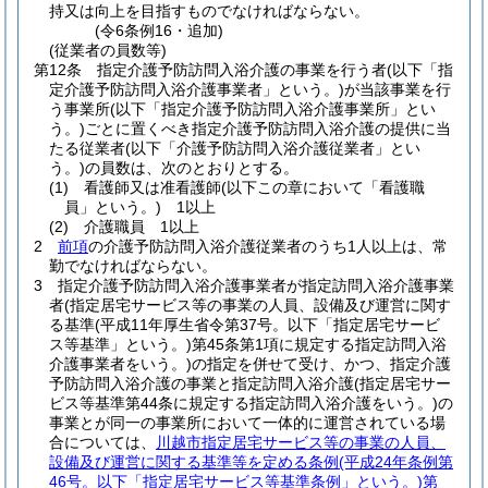
持又は向上を目指すものでなければならない。
(令6条例16・追加)
(従業者の員数等)
第12条
指定介護予防訪問入浴介護の事業を行う者
(以下「指
定介護予防訪問入浴介護事業者」という。)
が当該事業を行
う事業所
(以下「指定介護予防訪問入浴介護事業所」とい
う。)
ごとに置くべき指定介護予防訪問入浴介護の提供に当
たる従業者
(以下「介護予防訪問入浴介護従業者」とい
う。)
の員数は、次のとおりとする。
(1)
看護師又は准看護師
(以下この章において「看護職
員」という。)
1以上
(2)
介護職員 1以上
2
前項
の介護予防訪問入浴介護従業者のうち1人以上は、常
勤でなければならない。
3
指定介護予防訪問入浴介護事業者が指定訪問入浴介護事業
者
(指定居宅サービス等の事業の人員、設備及び運営に関す
る基準
(平成11年厚生省令第37号。以下「指定居宅サービ
ス等基準」という。)
第45条第1項に規定する指定訪問入浴
介護事業者をいう。)
の指定を併せて受け、かつ、指定介護
予防訪問入浴介護の事業と指定訪問入浴介護
(指定居宅サー
ビス等基準第44条に規定する指定訪問入浴介護をいう。)
の
事業とが同一の事業所において一体的に運営されている場
合については、
川越市指定居宅サービス等の事業の人員、
設備及び運営に関する基準等を定める条例
(平成24年条例第
46号。以下「指定居宅サービス等基準条例」という。)
第