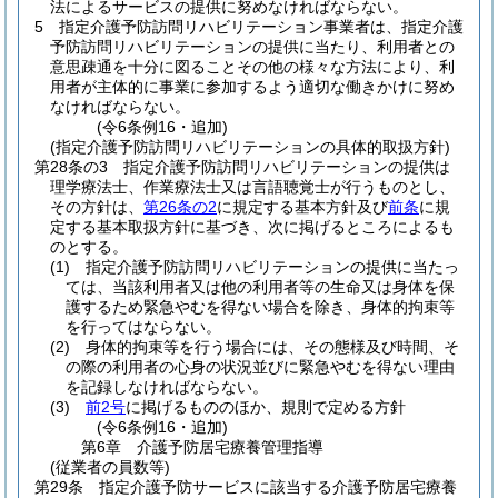
法によるサービスの提供に努めなければならない。
5
指定介護予防訪問リハビリテーション事業者は、指定介護
予防訪問リハビリテーションの提供に当たり、利用者との
意思疎通を十分に図ることその他の様々な方法により、利
用者が主体的に事業に参加するよう適切な働きかけに努め
なければならない。
(令6条例16・追加)
(指定介護予防訪問リハビリテーションの具体的取扱方針)
第28条の3
指定介護予防訪問リハビリテーションの提供は
理学療法士、作業療法士又は言語聴覚士が行うものとし、
その方針は、
第26条の2
に規定する基本方針及び
前条
に規
定する基本取扱方針に基づき、次に掲げるところによるも
のとする。
(1)
指定介護予防訪問リハビリテーションの提供に当たっ
ては、当該利用者又は他の利用者等の生命又は身体を保
護するため緊急やむを得ない場合を除き、身体的拘束等
を行ってはならない。
(2)
身体的拘束等を行う場合には、その態様及び時間、そ
の際の利用者の心身の状況並びに緊急やむを得ない理由
を記録しなければならない。
(3)
前2号
に掲げるもののほか、規則で定める方針
(令6条例16・追加)
第6章
介護予防居宅療養管理指導
(従業者の員数等)
第29条
指定介護予防サービスに該当する介護予防居宅療養