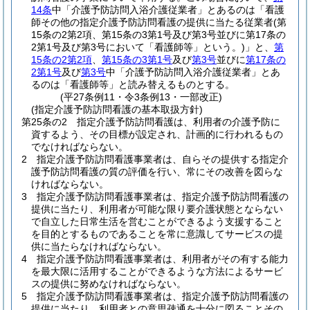
14条
中「介護予防訪問入浴介護従業者」とあるのは「看護
師その他の指定介護予防訪問看護の提供に当たる従業者
(第
15条の2第2項、第15条の3第1号及び第3号並びに第17条の
2第1号及び第3号において「看護師等」という。)
」と、
第
15条の2第2項
、
第15条の3第1号
及び
第3号
並びに
第17条の
2第1号
及び
第3号
中「介護予防訪問入浴介護従業者」とあ
るのは「看護師等」と読み替えるものとする。
(平27条例11・令3条例13・一部改正)
(指定介護予防訪問看護の基本取扱方針)
第25条の2
指定介護予防訪問看護は、利用者の介護予防に
資するよう、その目標が設定され、計画的に行われるもの
でなければならない。
2
指定介護予防訪問看護事業者は、自らその提供する指定介
護予防訪問看護の質の評価を行い、常にその改善を図らな
ければならない。
3
指定介護予防訪問看護事業者は、指定介護予防訪問看護の
提供に当たり、利用者が可能な限り要介護状態とならない
で自立した日常生活を営むことができるよう支援すること
を目的とするものであることを常に意識してサービスの提
供に当たらなければならない。
4
指定介護予防訪問看護事業者は、利用者がその有する能力
を最大限に活用することができるような方法によるサービ
スの提供に努めなければならない。
5
指定介護予防訪問看護事業者は、指定介護予防訪問看護の
提供に当たり、利用者との意思疎通を十分に図ることその