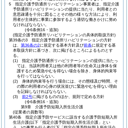
5
指定介護予防通所リハビリテーション事業者は、指定介護
予防通所リハビリテーションの提供に当たり、利用者との
意思疎通を十分に図ることその他の様々な方法により、利
用者が主体的に事業に参加するよう適切な働きかけに努め
なければならない。
(令6条例16・追加)
(指定介護予防通所リハビリテーションの具体的取扱方針)
第39条の3
指定介護予防通所リハビリテーションの方針
は、
第36条の2
に規定する基本方針及び
前条
に規定する基
本取扱方針に基づき、次に掲げるところによるものとす
る。
(1)
指定介護予防通所リハビリテーションの提供に当たっ
ては、当該利用者又は他の利用者等の生命又は身体を保
護するため緊急やむを得ない場合を除き、身体的拘束等
を行ってはならない。
(2)
身体的拘束等を行う場合には、その態様及び時間、そ
の際の利用者の心身の状況並びに緊急やむを得ない理由
を記録しなければならない。
(3)
前2号
に掲げるもののほか、規則で定める方針
(令6条例16・追加)
第9章
介護予防短期入所生活介護
(従業者の員数等)
第40条
指定介護予防サービスに該当する介護予防短期入所
生活介護
(以下「指定介護予防短期入所生活介護」とい
う。)
の事業を行う者
(以下「指定介護予防短期入所生活介