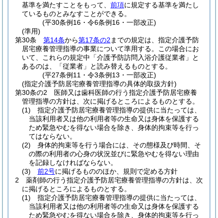
基準を満たすことをもって、
前項
に規定する基準を満たし
ているものとみなすことができる。
(平30条例16・令6条例16・一部改正)
(準用)
第30条
第14条
から
第17条の2
までの規定は、指定介護予防
居宅療養管理指導の事業について準用する。
この場合にお
いて、これらの規定中「介護予防訪問入浴介護従業者」と
あるのは、「従業者」と読み替えるものとする。
(平27条例11・令3条例13・一部改正)
(指定介護予防居宅療養管理指導の具体的取扱方針)
第30条の2
医師又は歯科医師の行う指定介護予防居宅療養
管理指導の方針は、次に掲げるところによるものとする。
(1)
指定介護予防居宅療養管理指導の提供に当たっては、
当該利用者又は他の利用者等の生命又は身体を保護する
ため緊急やむを得ない場合を除き、身体的拘束等を行っ
てはならない。
(2)
身体的拘束等を行う場合には、その態様及び時間、そ
の際の利用者の心身の状況並びに緊急やむを得ない理由
を記録しなければならない。
(3)
前2号
に掲げるもののほか、規則で定める方針
2
薬剤師の行う指定介護予防居宅療養管理指導の方針は、次
に掲げるところによるものとする。
(1)
指定介護予防居宅療養管理指導の提供に当たっては、
当該利用者又は他の利用者等の生命又は身体を保護する
ため緊急やむを得ない場合を除き、身体的拘束等を行っ