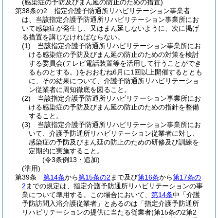
(感染症の予防及びまん延の防止のための措置)
第38条の2
指定介護予防通所リハビリテーション事業者
は、当該指定介護予防通所リハビリテーション事業所にお
いて感染症が発生し、又はまん延しないように、次に掲げ
る措置を講じなければならない。
(1)
当該指定介護予防通所リハビリテーション事業所にお
ける感染症の予防及びまん延の防止のための対策を検討
する委員会
(テレビ電話装置等を活用して行うことができ
るものとする。)
をおおむね6月に1回以上開催するととも
に、その結果について、介護予防通所リハビリテーショ
ン従業者に周知徹底を図ること。
(2)
当該指定介護予防通所リハビリテーション事業所にお
ける感染症の予防及びまん延の防止のための指針を整備
すること。
(3)
当該指定介護予防通所リハビリテーション事業所にお
いて、介護予防通所リハビリテーション従業者に対し、
感染症の予防及びまん延の防止のための研修及び訓練を
定期的に実施すること。
(令3条例13・追加)
(準用)
第39条
第14条
から
第15条の2
まで及び
第16条
から
第17条の
2
までの規定は、指定介護予防通所リハビリテーションの事
業について準用する。
この場合において、
第14条
中「介護
予防訪問入浴介護従業者」とあるのは「指定介護予防通所
リハビリテーションの提供に当たる従業者
(第15条の2第2