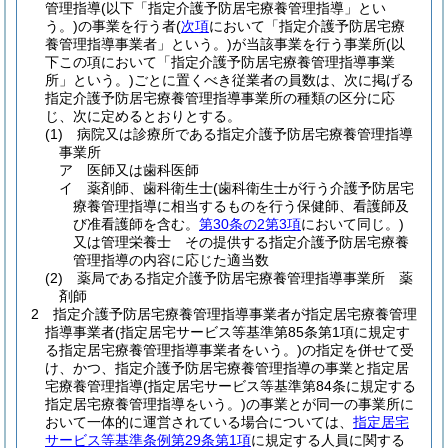
管理指導
(以下「指定介護予防居宅療養管理指導」とい
う。)
の事業を行う者
(
次項
において「指定介護予防居宅療
養管理指導事業者」という。)
が当該事業を行う事業所
(以
下この項において「指定介護予防居宅療養管理指導事業
所」という。)
ごとに置くべき従業者の員数は、次に掲げる
指定介護予防居宅療養管理指導事業所の種類の区分に応
じ、次に定めるとおりとする。
(1)
病院又は診療所である指定介護予防居宅療養管理指導
事業所
ア
医師又は歯科医師
イ
薬剤師、歯科衛生士
(歯科衛生士が行う介護予防居宅
療養管理指導に相当するものを行う保健師、看護師及
び准看護師を含む。
第30条の2第3項
において同じ。)
又は管理栄養士 その提供する指定介護予防居宅療養
管理指導の内容に応じた適当数
(2)
薬局である指定介護予防居宅療養管理指導事業所 薬
剤師
2
指定介護予防居宅療養管理指導事業者が指定居宅療養管理
指導事業者
(指定居宅サービス等基準第85条第1項に規定す
る指定居宅療養管理指導事業者をいう。)
の指定を併せて受
け、かつ、指定介護予防居宅療養管理指導の事業と指定居
宅療養管理指導
(指定居宅サービス等基準第84条に規定する
指定居宅療養管理指導をいう。)
の事業とが同一の事業所に
おいて一体的に運営されている場合については、
指定居宅
サービス等基準条例第29条第1項
に規定する人員に関する