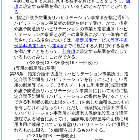
4条に規定する人員に関する基準を満たすことをもって、
前
項
に規定する基準を満たしているものとみなすことができ
る。
5
指定介護予防通所リハビリテーション事業者が指定通所リ
ハビリテーション事業者の指定を併せて受け、かつ、指定
介護予防通所リハビリテーションの事業と指定通所リハビ
リテーションの事業とが同一の事業所において一体的に運
営されている場合については、
指定居宅サービス等基準条
例第44条第1項
から
第4項
までに規定する人員に関する基準
を満たすことをもって、
前各項
に規定する基準を満たして
いるものとみなすことができる。
(令3条例13・令6条例16・一部改正)
(専用の部屋等の基準)
第38条
指定介護予防通所リハビリテーション事業所は、指
定介護予防通所リハビリテーションを行うにふさわしい専
用の部屋等であって、3平方メートルに利用定員
(当該指定
介護予防通所リハビリテーション事業所において同時に指
定介護予防通所リハビリテーションの提供を受けることが
できる利用者の数の上限をいう。)
を乗じた面積以上のもの
を有しなければならない。
ただし、当該指定介護予防通所
リハビリテーション事業所が介護老人保健施設又は介護医
療院である場合にあっては、当該専用の部屋等の面積に利
用者用に確保されている食堂
(リハビリテーションに供用さ
れるものに限る。)
の面積を加えるものとする。
(平30条例16・一部改正)