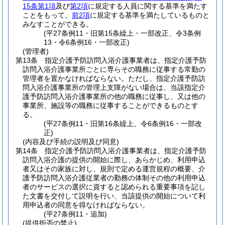
15条第1項
及び
第2項
に規定する人員に関する基準を満たす
ことをもって、
前2項
に規定する基準を満たしているものと
みなすことができる。
(平27条例11・旧第15条繰上・一部改正、令3条例
13・令6条例16・一部改正)
(管理者)
第13条
指定介護予防訪問入浴介護事業者は、指定介護予防
訪問入浴介護事業所ごとに専らその職務に従事する常勤の
管理者を置かなければならない。
ただし、指定介護予防訪
問入浴介護事業所の管理上支障がない場合は、当該指定介
護予防訪問入浴介護事業所の他の職務に従事し、又は他の
事業所、施設等の職務に従事することができるものとす
る。
(平27条例11・旧第16条繰上、令6条例16・一部改
正)
(内容及び手続の説明及び同意)
第14条
指定介護予防訪問入浴介護事業者は、指定介護予防
訪問入浴介護の提供の開始に際し、あらかじめ、利用申込
者又はその家族に対し、規則で定める運営規程の概要、介
護予防訪問入浴介護従業者の勤務の体制その他の利用申込
者のサービスの選択に資すると認められる重要事項を記し
た文書を交付して説明を行い、当該提供の開始について利
用申込者の同意を得なければならない。
(平27条例11・追加)
(提供拒否の禁止)