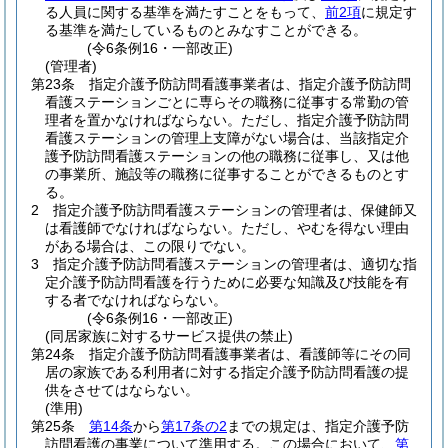
る人員に関する基準を満たすことをもって、
前2項
に規定す
る基準を満たしているものとみなすことができる。
(令6条例16・一部改正)
(管理者)
第23条
指定介護予防訪問看護事業者は、指定介護予防訪問
看護ステーションごとに専らその職務に従事する常勤の管
理者を置かなければならない。
ただし、指定介護予防訪問
看護ステーションの管理上支障がない場合は、当該指定介
護予防訪問看護ステーションの他の職務に従事し、又は他
の事業所、施設等の職務に従事することができるものとす
る。
2
指定介護予防訪問看護ステーションの管理者は、保健師又
は看護師でなければならない。
ただし、やむを得ない理由
がある場合は、この限りでない。
3
指定介護予防訪問看護ステーションの管理者は、適切な指
定介護予防訪問看護を行うために必要な知識及び技能を有
する者でなければならない。
(令6条例16・一部改正)
(同居家族に対するサービス提供の禁止)
第24条
指定介護予防訪問看護事業者は、看護師等にその同
居の家族である利用者に対する指定介護予防訪問看護の提
供をさせてはならない。
(準用)
第25条
第14条
から
第17条の2
までの規定は、指定介護予防
訪問看護の事業について準用する。
この場合において、
第