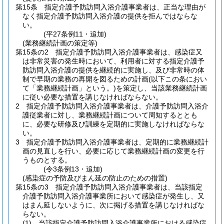
第15条
指定介護予防訪問入浴介護事業者は、正当な理由が
なく指定介護予防訪問入浴介護の提供を拒んではならな
い。
(平27条例11・追加)
(業務継続計画の策定等)
第15条の2
指定介護予防訪問入浴介護事業者は、感染症又
は非常災害の発生時において、利用者に対する指定介護予
防訪問入浴介護の提供を継続的に実施し、及び非常時の体
制で早期の業務の再開を図るための計画
(以下この条におい
て「業務継続計画」という。)
を策定し、当該業務継続計画
に従い必要な措置を講じなければならない。
2
指定介護予防訪問入浴介護事業者は、介護予防訪問入浴介
護従業者に対し、業務継続計画について周知するととも
に、必要な研修及び訓練を定期的に実施しなければならな
い。
3
指定介護予防訪問入浴介護事業者は、定期的に業務継続計
画の見直しを行い、必要に応じて業務継続計画の変更を行
うものとする。
(令3条例13・追加)
(感染症の予防及びまん延の防止のための措置)
第15条の3
指定介護予防訪問入浴介護事業者は、当該指定
介護予防訪問入浴介護事業所において感染症が発生し、又
はまん延しないように、次に掲げる措置を講じなければな
らない。
(1)
当該指定介護予防訪問入浴介護事業所における感染症