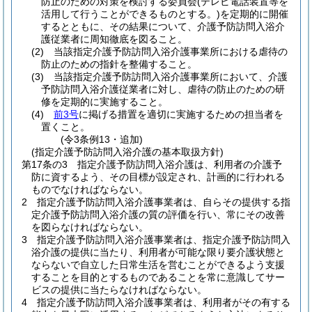
防止のための対策を検討する委員会
(テレビ電話装置等を
活用して行うことができるものとする。)
を定期的に開催
するとともに、その結果について、介護予防訪問入浴介
護従業者に周知徹底を図ること。
(2)
当該指定介護予防訪問入浴介護事業所における虐待の
防止のための指針を整備すること。
(3)
当該指定介護予防訪問入浴介護事業所において、介護
予防訪問入浴介護従業者に対し、虐待の防止のための研
修を定期的に実施すること。
(4)
前3号
に掲げる措置を適切に実施するための担当者を
置くこと。
(令3条例13・追加)
(指定介護予防訪問入浴介護の基本取扱方針)
第17条の3
指定介護予防訪問入浴介護は、利用者の介護予
防に資するよう、その目標が設定され、計画的に行われる
ものでなければならない。
2
指定介護予防訪問入浴介護事業者は、自らその提供する指
定介護予防訪問入浴介護の質の評価を行い、常にその改善
を図らなければならない。
3
指定介護予防訪問入浴介護事業者は、指定介護予防訪問入
浴介護の提供に当たり、利用者が可能な限り要介護状態と
ならないで自立した日常生活を営むことができるよう支援
することを目的とするものであることを常に意識してサー
ビスの提供に当たらなければならない。
4
指定介護予防訪問入浴介護事業者は、利用者がその有する