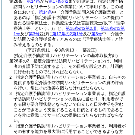
第28条
第14条
から
第17条の2
までの規定は、指定介護予防
訪問リハビリテーションの事業について準用する。
この場
合において、
第14条
中「介護予防訪問入浴介護従業者」と
あるのは「指定介護予防訪問リハビリテーションの提供に
当たる理学療法士、作業療法士又は言語聴覚士
(以下「理学
療法士等」という。)
」と、
第15条の2第2項
、
第15条の3第
1号
及び
第3号
並びに
第17条の2第1号
及び
第3号
中「介護予
防訪問入浴介護従業者」とあるのは「理学療法士等」と読
み替えるものとする。
(平27条例11・令3条例13・一部改正)
(指定介護予防訪問リハビリテーションの基本取扱方針)
第28条の2
指定介護予防訪問リハビリテーションは、利用
者の介護予防に資するよう、その目標が設定され、計画的
に行われるものでなければならない。
2
指定介護予防訪問リハビリテーション事業者は、自らその
提供する指定介護予防訪問リハビリテーションの質の評価
を行い、常にその改善を図らなければならない。
3
指定介護予防訪問リハビリテーション事業者は、指定介護
予防訪問リハビリテーションの提供に当たり、利用者がで
きる限り要介護状態とならないで自立した日常生活を営む
ことができるよう支援することを目的とするものであるこ
とを常に意識してサービスの提供に当たらなければならな
い。
4
指定介護予防訪問リハビリテーション事業者は、利用者が
その有する能力を最大限に活用することができるような方