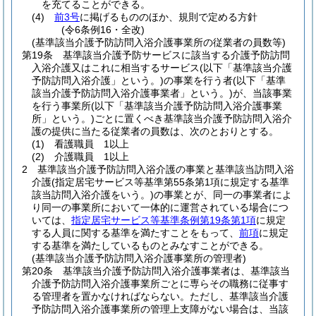
を充てることができる。
(4)
前3号
に掲げるもののほか、規則で定める方針
(令6条例16・全改)
(基準該当介護予防訪問入浴介護事業所の従業者の員数等)
第19条
基準該当介護予防サービスに該当する介護予防訪問
入浴介護又はこれに相当するサービス
(以下「基準該当介護
予防訪問入浴介護」という。)
の事業を行う者
(以下「基準
該当介護予防訪問入浴介護事業者」という。)
が、当該事業
を行う事業所
(以下「基準該当介護予防訪問入浴介護事業
所」という。)
ごとに置くべき基準該当介護予防訪問入浴介
護の提供に当たる従業者の員数は、次のとおりとする。
(1)
看護職員 1以上
(2)
介護職員 1以上
2
基準該当介護予防訪問入浴介護の事業と基準該当訪問入浴
介護
(指定居宅サービス等基準第55条第1項に規定する基準
該当訪問入浴介護をいう。)
の事業とが、同一の事業者によ
り同一の事業所において一体的に運営されている場合につ
いては、
指定居宅サービス等基準条例第19条第1項
に規定
する人員に関する基準を満たすことをもって、
前項
に規定
する基準を満たしているものとみなすことができる。
(基準該当介護予防訪問入浴介護事業所の管理者)
第20条
基準該当介護予防訪問入浴介護事業者は、基準該当
介護予防訪問入浴介護事業所ごとに専らその職務に従事す
る管理者を置かなければならない。
ただし、基準該当介護
予防訪問入浴介護事業所の管理上支障がない場合は、当該