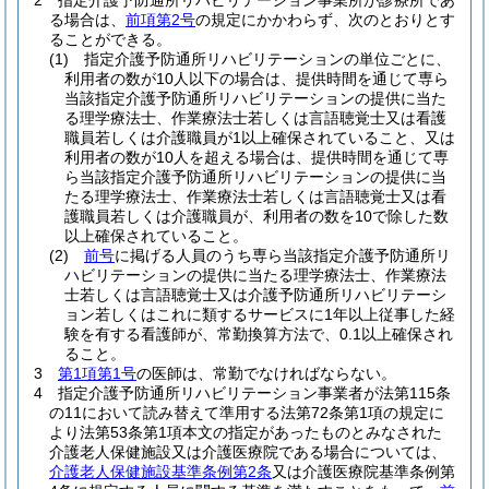
2
指定介護予防通所リハビリテーション事業所が診療所であ
る場合は、
前項第2号
の規定にかかわらず、次のとおりとす
ることができる。
(1)
指定介護予防通所リハビリテーションの単位ごとに、
利用者の数が10人以下の場合は、提供時間を通じて専ら
当該指定介護予防通所リハビリテーションの提供に当た
る理学療法士、作業療法士若しくは言語聴覚士又は看護
職員若しくは介護職員が1以上確保されていること、又は
利用者の数が10人を超える場合は、提供時間を通じて専
ら当該指定介護予防通所リハビリテーションの提供に当
たる理学療法士、作業療法士若しくは言語聴覚士又は看
護職員若しくは介護職員が、利用者の数を10で除した数
以上確保されていること。
(2)
前号
に掲げる人員のうち専ら当該指定介護予防通所リ
ハビリテーションの提供に当たる理学療法士、作業療法
士若しくは言語聴覚士又は介護予防通所リハビリテーシ
ョン若しくはこれに類するサービスに1年以上従事した経
験を有する看護師が、常勤換算方法で、0.1以上確保され
ること。
3
第1項第1号
の医師は、常勤でなければならない。
4
指定介護予防通所リハビリテーション事業者が法第115条
の11において読み替えて準用する法第72条第1項の規定に
より法第53条第1項本文の指定があったものとみなされた
介護老人保健施設又は介護医療院である場合については、
介護老人保健施設基準条例第2条
又は介護医療院基準条例第