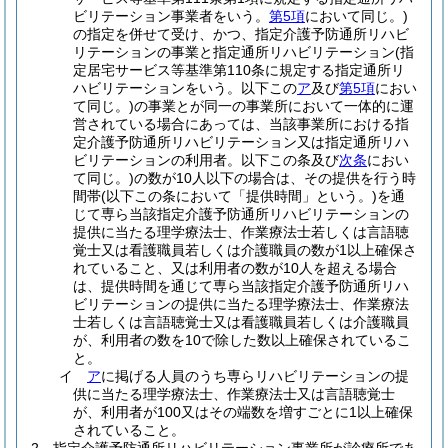
ビリテーション事業者をいう。
第5項
において同じ。)
の指定を併せて受け、かつ、指定介護予防通所リハビ
リテーションの事業と指定通所リハビリテーション
(指
定居宅サービス等基準第110条に規定する指定通所リ
ハビリテーションをいう。以下この
ア
及び
第5項
におい
て同じ。)
の事業とが同一の事業所において一体的に運
営されている場合にあっては、当該事業所における指
定介護予防通所リハビリテーション又は指定通所リハ
ビリテーションの利用者。以下この条及び
次条
におい
て同じ。)
の数が10人以下の場合は、その提供を行う時
間帯
(以下この条において「提供時間」という。)
を通
じて専ら当該指定介護予防通所リハビリテーションの
提供に当たる理学療法士、作業療法士若しくは言語聴
覚士又は看護職員若しくは介護職員の数が1以上確保さ
れていること、又は利用者の数が10人を超える場合
は、提供時間を通じて専ら当該指定介護予防通所リハ
ビリテーションの提供に当たる理学療法士、作業療法
士若しくは言語聴覚士又は看護職員若しくは介護職員
が、利用者の数を10で除した数以上確保されているこ
と。
イ
ア
に掲げる人員のうち専らリハビリテーションの提
供に当たる理学療法士、作業療法士又は言語聴覚士
が、利用者が100又はその端数を増すごとに1以上確保
されていること。