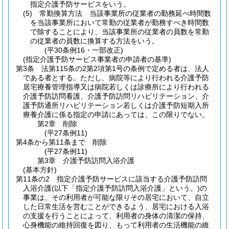
指定介護予防サービスをいう。
(5)
常勤換算方法 当該事業所の従業者の勤務延べ時間数
を当該事業所において常勤の従業者が勤務すべき時間数
で除することにより、当該事業所の従業者の員数を常勤
の従業者の員数に換算する方法をいう。
(平30条例16・一部改正)
(指定介護予防サービス事業者の申請者の基準)
第3条
法第115条の2第2項第1号の条例で定める者は、法人
である者とする。
ただし、病院等により行われる介護予防
居宅療養管理指導又は病院若しくは診療所により行われる
介護予防訪問看護、介護予防訪問リハビリテーション、介
護予防通所リハビリテーション若しくは介護予防短期入所
療養介護に係る指定の申請にあっては、この限りでない。
第2章
削除
(平27条例11)
第4条から第11条まで
削除
(平27条例11)
第3章
介護予防訪問入浴介護
(基本方針)
第11条の2
指定介護予防サービスに該当する介護予防訪問
入浴介護
(以下「指定介護予防訪問入浴介護」という。)
の
事業は、その利用者が可能な限りその居宅において、自立
した日常生活を営むことができるよう、居宅における入浴
の支援を行うことによって、利用者の身体の清潔の保持、
心身機能の維持回復を図り、もって利用者の生活機能の維