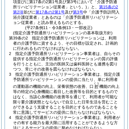
項並びに第17条の2第1号及び第3号において「介護予防通
所リハビリテーション従業者」という。)
」と、
第15条の2
第2項
並びに
第17条の2第1号
及び
第3号
中「介護予防訪問入
浴介護従業者」とあるのは「介護予防通所リハビリテーシ
ョン従業者」と読み替えるものとする。
(平27条例11・令3条例13・一部改正)
(指定介護予防通所リハビリテーションの基本取扱方針)
第39条の2
指定介護予防通所リハビリテーションは、利用
者の介護予防に資するよう、その目標が設定され、計画的
に行われるものでなければならない。
2
指定介護予防通所リハビリテーション事業者は、自らその
提供する指定介護予防通所リハビリテーションの質の評価
を行うとともに、主治の医師又は歯科医師とも連携を図り
つつ、常にその改善を図らなければならない。
3
指定介護予防通所リハビリテーション事業者は、指定介護
予防通所リハビリテーションの提供に当たり、単に利用者
くう
の運動器の機能の向上、栄養状態の改善、口
機能の向上
腔
等の特定の心身機能に着目した改善等を目的とするもので
はなく、当該心身機能の改善等を通じて、利用者が可能な
限り要介護状態とならないで自立した日常生活を営むこと
ができるよう支援することを目的とするものであることを
常に意識してサービスの提供に当たらなければならない。
4
指定介護予防通所リハビリテーション事業者は、利用者が
その有する能力を最大限に活用することができるような方
法によるサービスの提供に努めなければならない。