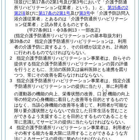
項並びに第17条の2第1号及び第3号において「介護予防通
所リハビリテーション従業者」という。)
」と、
第15条の2
第2項
並びに
第17条の2第1号
及び
第3号
中「介護予防訪問入
浴介護従業者」とあるのは「介護予防通所リハビリテーシ
ョン従業者」と読み替えるものとする。
(平27条例11・令3条例13・一部改正)
(指定介護予防通所リハビリテーションの基本取扱方針)
第39条の2
指定介護予防通所リハビリテーションは、利用
者の介護予防に資するよう、その目標が設定され、計画的
に行われるものでなければならない。
2
指定介護予防通所リハビリテーション事業者は、自らその
提供する指定介護予防通所リハビリテーションの質の評価
を行うとともに、主治の医師又は歯科医師とも連携を図り
つつ、常にその改善を図らなければならない。
3
指定介護予防通所リハビリテーション事業者は、指定介護
予防通所リハビリテーションの提供に当たり、単に利用者
くう
の運動器の機能の向上、栄養状態の改善、口
機能の向上
腔
等の特定の心身機能に着目した改善等を目的とするもので
はなく、当該心身機能の改善等を通じて、利用者が可能な
限り要介護状態とならないで自立した日常生活を営むこと
ができるよう支援することを目的とするものであることを
常に意識してサービスの提供に当たらなければならない。
4
指定介護予防通所リハビリテーション事業者は、利用者が
その有する能力を最大限に活用することができるような方
法によるサービスの提供に努めなければならない。