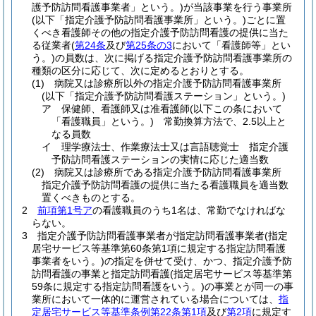
護予防訪問看護事業者」という。)
が当該事業を行う事業所
(以下「指定介護予防訪問看護事業所」という。)
ごとに置
くべき看護師その他の指定介護予防訪問看護の提供に当た
る従業者
(
第24条
及び
第25条の3
において「看護師等」とい
う。)
の員数は、次に掲げる指定介護予防訪問看護事業所の
種類の区分に応じて、次に定めるとおりとする。
(1)
病院又は診療所以外の指定介護予防訪問看護事業所
(以下「指定介護予防訪問看護ステーション」という。)
ア
保健師、看護師又は准看護師
(以下この条において
「看護職員」という。)
常勤換算方法で、2.5以上と
なる員数
イ
理学療法士、作業療法士又は言語聴覚士 指定介護
予防訪問看護ステーションの実情に応じた適当数
(2)
病院又は診療所である指定介護予防訪問看護事業所
指定介護予防訪問看護の提供に当たる看護職員を適当数
置くべきものとする。
2
前項第1号ア
の看護職員のうち1名は、常勤でなければな
らない。
3
指定介護予防訪問看護事業者が指定訪問看護事業者
(指定
居宅サービス等基準第60条第1項に規定する指定訪問看護
事業者をいう。)
の指定を併せて受け、かつ、指定介護予防
訪問看護の事業と指定訪問看護
(指定居宅サービス等基準第
59条に規定する指定訪問看護をいう。)
の事業とが同一の事
業所において一体的に運営されている場合については、
指
定居宅サービス等基準条例第22条第1項
及び
第2項
に規定す