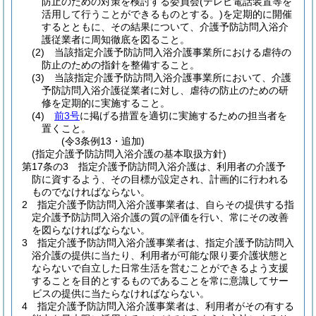
防止のための対策を検討する委員会
(テレビ電話装置等を
活用して行うことができるものとする。)
を定期的に開催
するとともに、その結果について、介護予防訪問入浴介
護従業者に周知徹底を図ること。
(2)
当該指定介護予防訪問入浴介護事業所における虐待の
防止のための指針を整備すること。
(3)
当該指定介護予防訪問入浴介護事業所において、介護
予防訪問入浴介護従業者に対し、虐待の防止のための研
修を定期的に実施すること。
(4)
前3号
に掲げる措置を適切に実施するための担当者を
置くこと。
(令3条例13・追加)
(指定介護予防訪問入浴介護の基本取扱方針)
第17条の3
指定介護予防訪問入浴介護は、利用者の介護予
防に資するよう、その目標が設定され、計画的に行われる
ものでなければならない。
2
指定介護予防訪問入浴介護事業者は、自らその提供する指
定介護予防訪問入浴介護の質の評価を行い、常にその改善
を図らなければならない。
3
指定介護予防訪問入浴介護事業者は、指定介護予防訪問入
浴介護の提供に当たり、利用者が可能な限り要介護状態と
ならないで自立した日常生活を営むことができるよう支援
することを目的とするものであることを常に意識してサー
ビスの提供に当たらなければならない。
4
指定介護予防訪問入浴介護事業者は、利用者がその有する