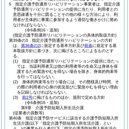
5
指定介護予防通所リハビリテーション事業者は、指定介護
予防通所リハビリテーションの提供に当たり、利用者との
意思疎通を十分に図ることその他の様々な方法により、利
用者が主体的に事業に参加するよう適切な働きかけに努め
なければならない。
(令6条例16・追加)
(指定介護予防通所リハビリテーションの具体的取扱方針)
第39条の3
指定介護予防通所リハビリテーションの方針
は、
第36条の2
に規定する基本方針及び
前条
に規定する基
本取扱方針に基づき、次に掲げるところによるものとす
る。
(1)
指定介護予防通所リハビリテーションの提供に当たっ
ては、当該利用者又は他の利用者等の生命又は身体を保
護するため緊急やむを得ない場合を除き、身体的拘束等
を行ってはならない。
(2)
身体的拘束等を行う場合には、その態様及び時間、そ
の際の利用者の心身の状況並びに緊急やむを得ない理由
を記録しなければならない。
(3)
前2号
に掲げるもののほか、規則で定める方針
(令6条例16・追加)
第9章
介護予防短期入所生活介護
(従業者の員数等)
第40条
指定介護予防サービスに該当する介護予防短期入所
生活介護
(以下「指定介護予防短期入所生活介護」とい
う。)
の事業を行う者
(以下「指定介護予防短期入所生活介