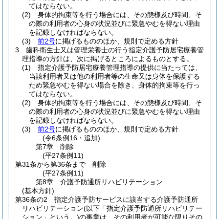
てはならない。
(2)
身体的拘束等を行う場合には、その態様及び時間、そ
の際の利用者の心身の状況並びに緊急やむを得ない理由
を記録しなければならない。
(3)
前2号
に掲げるもののほか、規則で定める方針
3
歯科衛生士又は管理栄養士の行う指定介護予防居宅療養管
理指導の方針は、次に掲げるところによるものとする。
(1)
指定介護予防居宅療養管理指導の提供に当たっては、
当該利用者又は他の利用者等の生命又は身体を保護する
ため緊急やむを得ない場合を除き、身体的拘束等を行っ
てはならない。
(2)
身体的拘束等を行う場合には、その態様及び時間、そ
の際の利用者の心身の状況並びに緊急やむを得ない理由
を記録しなければならない。
(3)
前2号
に掲げるもののほか、規則で定める方針
(令6条例16・追加)
第7章
削除
(平27条例11)
第31条から第36条まで
削除
(平27条例11)
第8章
介護予防通所リハビリテーション
(基本方針)
第36条の2
指定介護予防サービスに該当する介護予防通所
リハビリテーション
(以下「指定介護予防通所リハビリテー
ション」という。)
の事業は、その利用者が可能な限りその