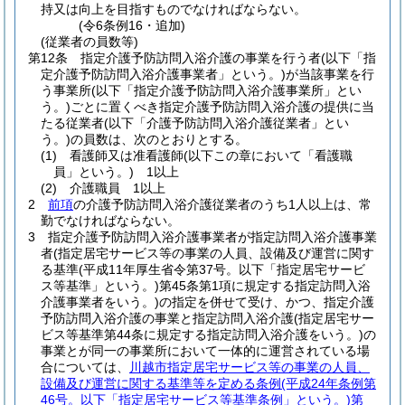
持又は向上を目指すものでなければならない。
(令6条例16・追加)
(従業者の員数等)
第12条
指定介護予防訪問入浴介護の事業を行う者
(以下「指
定介護予防訪問入浴介護事業者」という。)
が当該事業を行
う事業所
(以下「指定介護予防訪問入浴介護事業所」とい
う。)
ごとに置くべき指定介護予防訪問入浴介護の提供に当
たる従業者
(以下「介護予防訪問入浴介護従業者」とい
う。)
の員数は、次のとおりとする。
(1)
看護師又は准看護師
(以下この章において「看護職
員」という。)
1以上
(2)
介護職員 1以上
2
前項
の介護予防訪問入浴介護従業者のうち1人以上は、常
勤でなければならない。
3
指定介護予防訪問入浴介護事業者が指定訪問入浴介護事業
者
(指定居宅サービス等の事業の人員、設備及び運営に関す
る基準
(平成11年厚生省令第37号。以下「指定居宅サービ
ス等基準」という。)
第45条第1項に規定する指定訪問入浴
介護事業者をいう。)
の指定を併せて受け、かつ、指定介護
予防訪問入浴介護の事業と指定訪問入浴介護
(指定居宅サー
ビス等基準第44条に規定する指定訪問入浴介護をいう。)
の
事業とが同一の事業所において一体的に運営されている場
合については、
川越市指定居宅サービス等の事業の人員、
設備及び運営に関する基準等を定める条例
(平成24年条例第
46号。以下「指定居宅サービス等基準条例」という。)
第