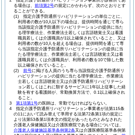
2
指定介護予防通所リハビリテーション事業所が診療所であ
る場合は、
前項第2号
の規定にかかわらず、次のとおりとす
ることができる。
(1)
指定介護予防通所リハビリテーションの単位ごとに、
利用者の数が10人以下の場合は、提供時間を通じて専ら
当該指定介護予防通所リハビリテーションの提供に当た
る理学療法士、作業療法士若しくは言語聴覚士又は看護
職員若しくは介護職員が1以上確保されていること、又は
利用者の数が10人を超える場合は、提供時間を通じて専
ら当該指定介護予防通所リハビリテーションの提供に当
たる理学療法士、作業療法士若しくは言語聴覚士又は看
護職員若しくは介護職員が、利用者の数を10で除した数
以上確保されていること。
(2)
前号
に掲げる人員のうち専ら当該指定介護予防通所リ
ハビリテーションの提供に当たる理学療法士、作業療法
士若しくは言語聴覚士又は介護予防通所リハビリテーシ
ョン若しくはこれに類するサービスに1年以上従事した経
験を有する看護師が、常勤換算方法で、0.1以上確保され
ること。
3
第1項第1号
の医師は、常勤でなければならない。
4
指定介護予防通所リハビリテーション事業者が法第115条
の11において読み替えて準用する法第72条第1項の規定に
より法第53条第1項本文の指定があったものとみなされた
介護老人保健施設又は介護医療院である場合については、
介護老人保健施設基準条例第2条
又は介護医療院基準条例第