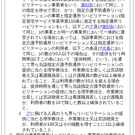
ビリテーション事業者をいう。
第5項
において同じ。)
の指定を併せて受け、かつ、指定介護予防通所リハビ
リテーションの事業と指定通所リハビリテーション
(指
定居宅サービス等基準第110条に規定する指定通所リ
ハビリテーションをいう。以下この
ア
及び
第5項
におい
て同じ。)
の事業とが同一の事業所において一体的に運
営されている場合にあっては、当該事業所における指
定介護予防通所リハビリテーション又は指定通所リハ
ビリテーションの利用者。以下この条及び
次条
におい
て同じ。)
の数が10人以下の場合は、その提供を行う時
間帯
(以下この条において「提供時間」という。)
を通
じて専ら当該指定介護予防通所リハビリテーションの
提供に当たる理学療法士、作業療法士若しくは言語聴
覚士又は看護職員若しくは介護職員の数が1以上確保さ
れていること、又は利用者の数が10人を超える場合
は、提供時間を通じて専ら当該指定介護予防通所リハ
ビリテーションの提供に当たる理学療法士、作業療法
士若しくは言語聴覚士又は看護職員若しくは介護職員
が、利用者の数を10で除した数以上確保されているこ
と。
イ
ア
に掲げる人員のうち専らリハビリテーションの提
供に当たる理学療法士、作業療法士又は言語聴覚士
が、利用者が100又はその端数を増すごとに1以上確保
されていること。