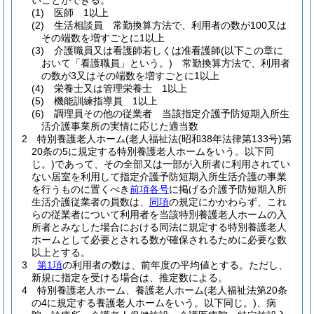
いことができる。
(1)
医師 1以上
(2)
生活相談員 常勤換算方法で、利用者の数が100又は
その端数を増すごとに1以上
(3)
介護職員又は看護師若しくは准看護師
(以下この章に
おいて「看護職員」という。)
常勤換算方法で、利用者
の数が3又はその端数を増すごとに1以上
(4)
栄養士又は管理栄養士 1以上
(5)
機能訓練指導員 1以上
(6)
調理員その他の従業者 当該指定介護予防短期入所生
活介護事業所の実情に応じた適当数
2
特別養護老人ホーム
(老人福祉法
(昭和38年法律第133号)
第
20条の5に規定する特別養護老人ホームをいう。以下同
じ。)
であって、その全部又は一部が入所者に利用されてい
ない居室を利用して指定介護予防短期入所生活介護の事業
を行うものに置くべき
前項各号
に掲げる介護予防短期入所
生活介護従業者の員数は、
同項
の規定にかかわらず、これ
らの従業者について利用者を当該特別養護老人ホームの入
所者とみなした場合における同法に規定する特別養護老人
ホームとして必要とされる数が確保されるために必要な数
以上とする。
3
第1項
の利用者の数は、前年度の平均値とする。
ただし、
新規に指定を受ける場合は、推定数による。
4
特別養護老人ホーム、養護老人ホーム
(老人福祉法第20条
の4に規定する養護老人ホームをいう。以下同じ。)
、病