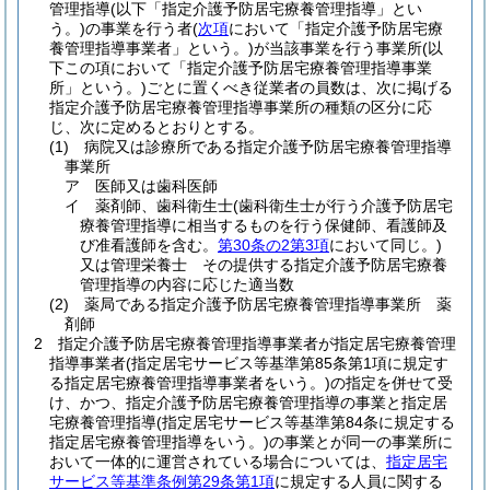
管理指導
(以下「指定介護予防居宅療養管理指導」とい
う。)
の事業を行う者
(
次項
において「指定介護予防居宅療
養管理指導事業者」という。)
が当該事業を行う事業所
(以
下この項において「指定介護予防居宅療養管理指導事業
所」という。)
ごとに置くべき従業者の員数は、次に掲げる
指定介護予防居宅療養管理指導事業所の種類の区分に応
じ、次に定めるとおりとする。
(1)
病院又は診療所である指定介護予防居宅療養管理指導
事業所
ア
医師又は歯科医師
イ
薬剤師、歯科衛生士
(歯科衛生士が行う介護予防居宅
療養管理指導に相当するものを行う保健師、看護師及
び准看護師を含む。
第30条の2第3項
において同じ。)
又は管理栄養士 その提供する指定介護予防居宅療養
管理指導の内容に応じた適当数
(2)
薬局である指定介護予防居宅療養管理指導事業所 薬
剤師
2
指定介護予防居宅療養管理指導事業者が指定居宅療養管理
指導事業者
(指定居宅サービス等基準第85条第1項に規定す
る指定居宅療養管理指導事業者をいう。)
の指定を併せて受
け、かつ、指定介護予防居宅療養管理指導の事業と指定居
宅療養管理指導
(指定居宅サービス等基準第84条に規定する
指定居宅療養管理指導をいう。)
の事業とが同一の事業所に
おいて一体的に運営されている場合については、
指定居宅
サービス等基準条例第29条第1項
に規定する人員に関する