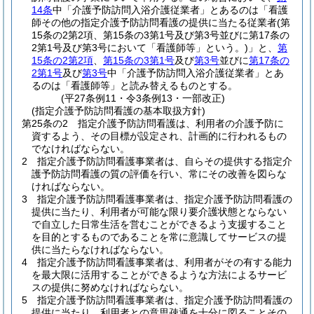
14条
中「介護予防訪問入浴介護従業者」とあるのは「看護
師その他の指定介護予防訪問看護の提供に当たる従業者
(第
15条の2第2項、第15条の3第1号及び第3号並びに第17条の
2第1号及び第3号において「看護師等」という。)
」と、
第
15条の2第2項
、
第15条の3第1号
及び
第3号
並びに
第17条の
2第1号
及び
第3号
中「介護予防訪問入浴介護従業者」とあ
るのは「看護師等」と読み替えるものとする。
(平27条例11・令3条例13・一部改正)
(指定介護予防訪問看護の基本取扱方針)
第25条の2
指定介護予防訪問看護は、利用者の介護予防に
資するよう、その目標が設定され、計画的に行われるもの
でなければならない。
2
指定介護予防訪問看護事業者は、自らその提供する指定介
護予防訪問看護の質の評価を行い、常にその改善を図らな
ければならない。
3
指定介護予防訪問看護事業者は、指定介護予防訪問看護の
提供に当たり、利用者が可能な限り要介護状態とならない
で自立した日常生活を営むことができるよう支援すること
を目的とするものであることを常に意識してサービスの提
供に当たらなければならない。
4
指定介護予防訪問看護事業者は、利用者がその有する能力
を最大限に活用することができるような方法によるサービ
スの提供に努めなければならない。
5
指定介護予防訪問看護事業者は、指定介護予防訪問看護の
提供に当たり、利用者との意思疎通を十分に図ることその