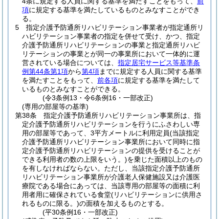
4条に規定する人員に関する基準を満たすことをもって、
前
項
に規定する基準を満たしているものとみなすことができ
る。
5
指定介護予防通所リハビリテーション事業者が指定通所リ
ハビリテーション事業者の指定を併せて受け、かつ、指定
介護予防通所リハビリテーションの事業と指定通所リハビ
リテーションの事業とが同一の事業所において一体的に運
営されている場合については、
指定居宅サービス等基準条
例第44条第1項
から
第4項
までに規定する人員に関する基準
を満たすことをもって、
前各項
に規定する基準を満たして
いるものとみなすことができる。
(令3条例13・令6条例16・一部改正)
(専用の部屋等の基準)
第38条
指定介護予防通所リハビリテーション事業所は、指
定介護予防通所リハビリテーションを行うにふさわしい専
用の部屋等であって、3平方メートルに利用定員
(当該指定
介護予防通所リハビリテーション事業所において同時に指
定介護予防通所リハビリテーションの提供を受けることが
できる利用者の数の上限をいう。)
を乗じた面積以上のもの
を有しなければならない。
ただし、当該指定介護予防通所
リハビリテーション事業所が介護老人保健施設又は介護医
療院である場合にあっては、当該専用の部屋等の面積に利
用者用に確保されている食堂
(リハビリテーションに供用さ
れるものに限る。)
の面積を加えるものとする。
(平30条例16・一部改正)