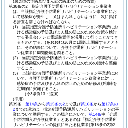
(感染症の予防及びまん延の防止のための措置)
第38条の2
指定介護予防通所リハビリテーション事業者
は、当該指定介護予防通所リハビリテーション事業所にお
いて感染症が発生し、又はまん延しないように、次に掲げ
る措置を講じなければならない。
(1)
当該指定介護予防通所リハビリテーション事業所にお
ける感染症の予防及びまん延の防止のための対策を検討
する委員会
(テレビ電話装置等を活用して行うことができ
るものとする。)
をおおむね6月に1回以上開催するととも
に、その結果について、介護予防通所リハビリテーショ
ン従業者に周知徹底を図ること。
(2)
当該指定介護予防通所リハビリテーション事業所にお
ける感染症の予防及びまん延の防止のための指針を整備
すること。
(3)
当該指定介護予防通所リハビリテーション事業所にお
いて、介護予防通所リハビリテーション従業者に対し、
感染症の予防及びまん延の防止のための研修及び訓練を
定期的に実施すること。
(令3条例13・追加)
(準用)
第39条
第14条
から
第15条の2
まで及び
第16条
から
第17条の
2
までの規定は、指定介護予防通所リハビリテーションの事
業について準用する。
この場合において、
第14条
中「介護
予防訪問入浴介護従業者」とあるのは「指定介護予防通所
リハビリテーションの提供に当たる従業者
(第15条の2第2