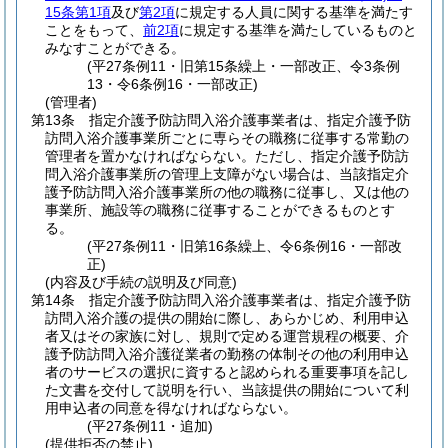
15条第1項
及び
第2項
に規定する人員に関する基準を満たす
ことをもって、
前2項
に規定する基準を満たしているものと
みなすことができる。
(平27条例11・旧第15条繰上・一部改正、令3条例
13・令6条例16・一部改正)
(管理者)
第13条
指定介護予防訪問入浴介護事業者は、指定介護予防
訪問入浴介護事業所ごとに専らその職務に従事する常勤の
管理者を置かなければならない。
ただし、指定介護予防訪
問入浴介護事業所の管理上支障がない場合は、当該指定介
護予防訪問入浴介護事業所の他の職務に従事し、又は他の
事業所、施設等の職務に従事することができるものとす
る。
(平27条例11・旧第16条繰上、令6条例16・一部改
正)
(内容及び手続の説明及び同意)
第14条
指定介護予防訪問入浴介護事業者は、指定介護予防
訪問入浴介護の提供の開始に際し、あらかじめ、利用申込
者又はその家族に対し、規則で定める運営規程の概要、介
護予防訪問入浴介護従業者の勤務の体制その他の利用申込
者のサービスの選択に資すると認められる重要事項を記し
た文書を交付して説明を行い、当該提供の開始について利
用申込者の同意を得なければならない。
(平27条例11・追加)
(提供拒否の禁止)