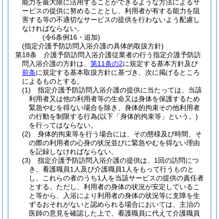
能力を最大限に活用することができるような方法によるサ
ービスの提供に努めることとし、利用者が有する能力を阻
害する等の不適切なサービスの提供を行わないよう配慮し
なければならない。
(令6条例16・追加)
(指定介護予防訪問入浴介護の具体的取扱方針)
第18条
介護予防訪問入浴介護従業者の行う指定介護予防訪
問入浴介護の方針は、
第11条の2
に規定する基本方針及び
前条
に規定する基本取扱方針に基づき、次に掲げるところ
によるものとする。
(1)
指定介護予防訪問入浴介護の提供に当たっては、当該
利用者又は他の利用者等の生命又は身体を保護するため
緊急やむを得ない場合を除き、身体的拘束その他利用者
の行動を制限する行為
(以下「身体的拘束等」という。)
を行ってはならない。
(2)
身体的拘束等を行う場合には、その態様及び時間、そ
の際の利用者の心身の状況並びに緊急やむを得ない理由
を記録しなければならない。
(3)
指定介護予防訪問入浴介護の提供は、1回の訪問につ
き、看護職員1人及び介護職員1人をもって行うものと
し、これらの者のうち1人を当該サービスの提供の責任者
とする。
ただし、利用者の身体の状況が安定しているこ
と等から、入浴により利用者の身体の状況等に支障を生
ずるおそれがないと認められる場合においては、主治の
医師の意見を確認した上で、看護職員に代えて介護職員