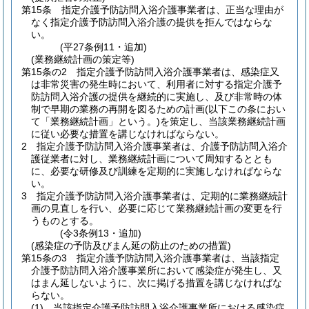
第15条
指定介護予防訪問入浴介護事業者は、正当な理由が
なく指定介護予防訪問入浴介護の提供を拒んではならな
い。
(平27条例11・追加)
(業務継続計画の策定等)
第15条の2
指定介護予防訪問入浴介護事業者は、感染症又
は非常災害の発生時において、利用者に対する指定介護予
防訪問入浴介護の提供を継続的に実施し、及び非常時の体
制で早期の業務の再開を図るための計画
(以下この条におい
て「業務継続計画」という。)
を策定し、当該業務継続計画
に従い必要な措置を講じなければならない。
2
指定介護予防訪問入浴介護事業者は、介護予防訪問入浴介
護従業者に対し、業務継続計画について周知するととも
に、必要な研修及び訓練を定期的に実施しなければならな
い。
3
指定介護予防訪問入浴介護事業者は、定期的に業務継続計
画の見直しを行い、必要に応じて業務継続計画の変更を行
うものとする。
(令3条例13・追加)
(感染症の予防及びまん延の防止のための措置)
第15条の3
指定介護予防訪問入浴介護事業者は、当該指定
介護予防訪問入浴介護事業所において感染症が発生し、又
はまん延しないように、次に掲げる措置を講じなければな
らない。
(1)
当該指定介護予防訪問入浴介護事業所における感染症