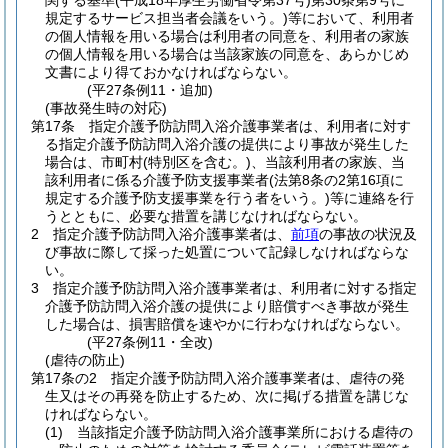
関する基準
(平成18年厚生労働省令第37号)
第30条第9号に
規定するサービス担当者会議をいう。)
等において、利用者
の個人情報を用いる場合は利用者の同意を、利用者の家族
の個人情報を用いる場合は当該家族の同意を、あらかじめ
文書により得ておかなければならない。
(平27条例11・追加)
(事故発生時の対応)
第17条
指定介護予防訪問入浴介護事業者は、利用者に対す
る指定介護予防訪問入浴介護の提供により事故が発生した
場合は、市町村
(特別区を含む。)
、当該利用者の家族、当
該利用者に係る介護予防支援事業者
(法第8条の2第16項に
規定する介護予防支援事業を行う者をいう。)
等に連絡を行
うとともに、必要な措置を講じなければならない。
2
指定介護予防訪問入浴介護事業者は、
前項
の事故の状況及
び事故に際して採った処置について記録しなければならな
い。
3
指定介護予防訪問入浴介護事業者は、利用者に対する指定
介護予防訪問入浴介護の提供により賠償すべき事故が発生
した場合は、損害賠償を速やかに行わなければならない。
(平27条例11・全改)
(虐待の防止)
第17条の2
指定介護予防訪問入浴介護事業者は、虐待の発
生又はその再発を防止するため、次に掲げる措置を講じな
ければならない。
(1)
当該指定介護予防訪問入浴介護事業所における虐待の