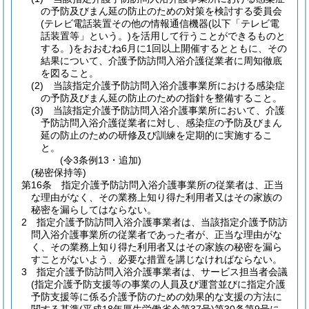
の予防及びまん延の防止のための対策を検討する委員会
(テレビ電話装置その他の情報通信機器
(以下「テレビ電
話装置等」という。)
を活用して行うことができるものと
する。)
をおおむね6月に1回以上開催するとともに、その
結果について、介護予防訪問入浴介護従業者に周知徹底
を図ること。
(2)
当該指定介護予防訪問入浴介護事業所における感染症
の予防及びまん延の防止のための指針を整備すること。
(3)
当該指定介護予防訪問入浴介護事業所において、介護
予防訪問入浴介護従業者に対し、感染症の予防及びまん
延の防止のための研修及び訓練を定期的に実施するこ
と。
(令3条例13・追加)
(秘密保持等)
第16条
指定介護予防訪問入浴介護事業所の従業者は、正当
な理由がなく、その業務上知り得た利用者又はその家族の
秘密を漏らしてはならない。
2
指定介護予防訪問入浴介護事業者は、当該指定介護予防訪
問入浴介護事業所の従業者であった者が、正当な理由がな
く、その業務上知り得た利用者又はその家族の秘密を漏ら
すことがないよう、必要な措置を講じなければならない。
3
指定介護予防訪問入浴介護事業者は、サービス担当者会議
(指定介護予防支援等の事業の人員及び運営並びに指定介護
予防支援等に係る介護予防のための効果的な支援の方法に