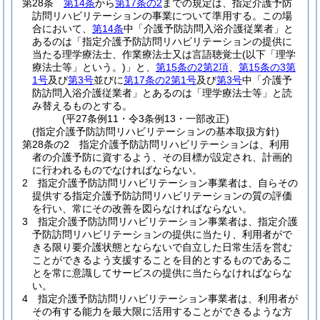
第28条
第14条
から
第17条の2
までの規定は、指定介護予防
訪問リハビリテーションの事業について準用する。
この場
合において、
第14条
中「介護予防訪問入浴介護従業者」と
あるのは「指定介護予防訪問リハビリテーションの提供に
当たる理学療法士、作業療法士又は言語聴覚士
(以下「理学
療法士等」という。)
」と、
第15条の2第2項
、
第15条の3第
1号
及び
第3号
並びに
第17条の2第1号
及び
第3号
中「介護予
防訪問入浴介護従業者」とあるのは「理学療法士等」と読
み替えるものとする。
(平27条例11・令3条例13・一部改正)
(指定介護予防訪問リハビリテーションの基本取扱方針)
第28条の2
指定介護予防訪問リハビリテーションは、利用
者の介護予防に資するよう、その目標が設定され、計画的
に行われるものでなければならない。
2
指定介護予防訪問リハビリテーション事業者は、自らその
提供する指定介護予防訪問リハビリテーションの質の評価
を行い、常にその改善を図らなければならない。
3
指定介護予防訪問リハビリテーション事業者は、指定介護
予防訪問リハビリテーションの提供に当たり、利用者がで
きる限り要介護状態とならないで自立した日常生活を営む
ことができるよう支援することを目的とするものであるこ
とを常に意識してサービスの提供に当たらなければならな
い。
4
指定介護予防訪問リハビリテーション事業者は、利用者が
その有する能力を最大限に活用することができるような方