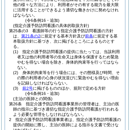
他の様々な方法により、利用者がその有する能力を最大限
に活用することができるよう適切な働きかけに努めなけれ
ばならない。
(令6条例16・追加)
(指定介護予防訪問看護の具体的取扱方針)
第25条の3
看護師等の行う指定介護予防訪問看護の方針
は、
第21条の2
に規定する基本方針及び
前条
に規定する基
本取扱方針に基づき、次に掲げるところによるものとす
る。
(1)
指定介護予防訪問看護の提供に当たっては、当該利用
者又は他の利用者等の生命又は身体を保護するため緊急
やむを得ない場合を除き、身体的拘束等を行ってはなら
ない。
(2)
身体的拘束等を行う場合には、その態様及び時間、そ
の際の利用者の心身の状況並びに緊急やむを得ない理由
を記録しなければならない。
(3)
前2号
に掲げるもののほか、規則で定める方針
(令6条例16・追加)
(主治の医師との関係)
第26条
指定介護予防訪問看護事業所の管理者は、主治の医
師の指示に基づき適切な指定介護予防訪問看護が行われる
よう必要な管理をしなければならない。
2
指定介護予防訪問看護事業者は、指定介護予防訪問看護の
提供の開始に際し、主治の医師による指示を文書で受けな