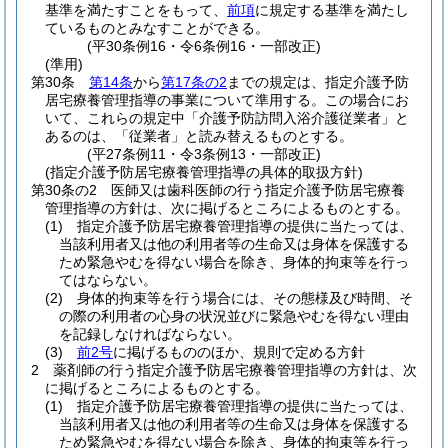
基準を満たすことをもって、
前項
に規定する基準を満たし
ているものとみなすことができる。
(平30条例16・令6条例16・一部改正)
(準用)
第30条
第14条
から
第17条の2
までの規定は、指定介護予防
居宅療養管理指導の事業について準用する。
この場合にお
いて、これらの規定中「介護予防訪問入浴介護従業者」と
あるのは、「従業者」と読み替えるものとする。
(平27条例11・令3条例13・一部改正)
(指定介護予防居宅療養管理指導の具体的取扱方針)
第30条の2
医師又は歯科医師の行う指定介護予防居宅療養
管理指導の方針は、次に掲げるところによるものとする。
(1)
指定介護予防居宅療養管理指導の提供に当たっては、
当該利用者又は他の利用者等の生命又は身体を保護する
ため緊急やむを得ない場合を除き、身体的拘束等を行っ
てはならない。
(2)
身体的拘束等を行う場合には、その態様及び時間、そ
の際の利用者の心身の状況並びに緊急やむを得ない理由
を記録しなければならない。
(3)
前2号
に掲げるもののほか、規則で定める方針
2
薬剤師の行う指定介護予防居宅療養管理指導の方針は、次
に掲げるところによるものとする。
(1)
指定介護予防居宅療養管理指導の提供に当たっては、
当該利用者又は他の利用者等の生命又は身体を保護する
ため緊急やむを得ない場合を除き、身体的拘束等を行っ