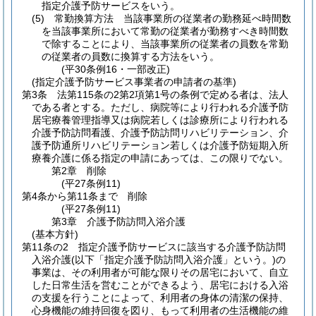
指定介護予防サービスをいう。
(5)
常勤換算方法 当該事業所の従業者の勤務延べ時間数
を当該事業所において常勤の従業者が勤務すべき時間数
で除することにより、当該事業所の従業者の員数を常勤
の従業者の員数に換算する方法をいう。
(平30条例16・一部改正)
(指定介護予防サービス事業者の申請者の基準)
第3条
法第115条の2第2項第1号の条例で定める者は、法人
である者とする。
ただし、病院等により行われる介護予防
居宅療養管理指導又は病院若しくは診療所により行われる
介護予防訪問看護、介護予防訪問リハビリテーション、介
護予防通所リハビリテーション若しくは介護予防短期入所
療養介護に係る指定の申請にあっては、この限りでない。
第2章
削除
(平27条例11)
第4条から第11条まで
削除
(平27条例11)
第3章
介護予防訪問入浴介護
(基本方針)
第11条の2
指定介護予防サービスに該当する介護予防訪問
入浴介護
(以下「指定介護予防訪問入浴介護」という。)
の
事業は、その利用者が可能な限りその居宅において、自立
した日常生活を営むことができるよう、居宅における入浴
の支援を行うことによって、利用者の身体の清潔の保持、
心身機能の維持回復を図り、もって利用者の生活機能の維