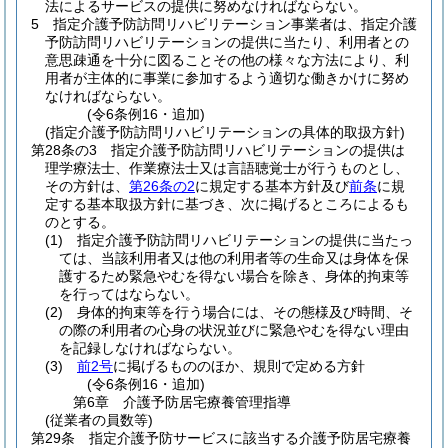
法によるサービスの提供に努めなければならない。
5
指定介護予防訪問リハビリテーション事業者は、指定介護
予防訪問リハビリテーションの提供に当たり、利用者との
意思疎通を十分に図ることその他の様々な方法により、利
用者が主体的に事業に参加するよう適切な働きかけに努め
なければならない。
(令6条例16・追加)
(指定介護予防訪問リハビリテーションの具体的取扱方針)
第28条の3
指定介護予防訪問リハビリテーションの提供は
理学療法士、作業療法士又は言語聴覚士が行うものとし、
その方針は、
第26条の2
に規定する基本方針及び
前条
に規
定する基本取扱方針に基づき、次に掲げるところによるも
のとする。
(1)
指定介護予防訪問リハビリテーションの提供に当たっ
ては、当該利用者又は他の利用者等の生命又は身体を保
護するため緊急やむを得ない場合を除き、身体的拘束等
を行ってはならない。
(2)
身体的拘束等を行う場合には、その態様及び時間、そ
の際の利用者の心身の状況並びに緊急やむを得ない理由
を記録しなければならない。
(3)
前2号
に掲げるもののほか、規則で定める方針
(令6条例16・追加)
第6章
介護予防居宅療養管理指導
(従業者の員数等)
第29条
指定介護予防サービスに該当する介護予防居宅療養