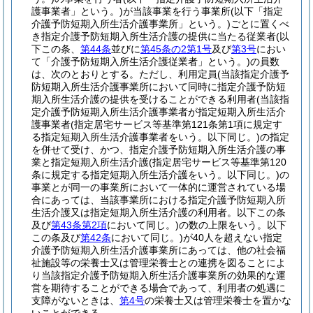
護事業者」という。)
が当該事業を行う事業所
(以下「指定
介護予防短期入所生活介護事業所」という。)
ごとに置くべ
き指定介護予防短期入所生活介護の提供に当たる従業者
(以
下この条、
第44条
並びに
第45条の2第1号
及び
第3号
におい
て「介護予防短期入所生活介護従業者」という。)
の員数
は、次のとおりとする。
ただし、利用定員
(当該指定介護予
防短期入所生活介護事業所において同時に指定介護予防短
期入所生活介護の提供を受けることができる利用者
(当該指
定介護予防短期入所生活介護事業者が指定短期入所生活介
護事業者
(指定居宅サービス等基準第121条第1項に規定す
る指定短期入所生活介護事業者をいう。以下同じ。)
の指定
を併せて受け、かつ、指定介護予防短期入所生活介護の事
業と指定短期入所生活介護
(指定居宅サービス等基準第120
条に規定する指定短期入所生活介護をいう。以下同じ。)
の
事業とが同一の事業所において一体的に運営されている場
合にあっては、当該事業所における指定介護予防短期入所
生活介護又は指定短期入所生活介護の利用者。以下この条
及び
第43条第2項
において同じ。)
の数の上限をいう。以下
この条及び
第42条
において同じ。)
が40人を超えない指定
介護予防短期入所生活介護事業所にあっては、他の社会福
祉施設等の栄養士又は管理栄養士との連携を図ることによ
り当該指定介護予防短期入所生活介護事業所の効果的な運
営を期待することができる場合であって、利用者の処遇に
支障がないときは、
第4号
の栄養士又は管理栄養士を置かな