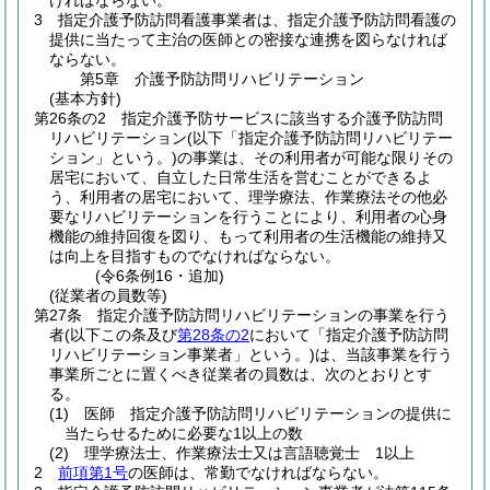
ければならない。
3
指定介護予防訪問看護事業者は、指定介護予防訪問看護の
提供に当たって主治の医師との密接な連携を図らなければ
ならない。
第5章
介護予防訪問リハビリテーション
(基本方針)
第26条の2
指定介護予防サービスに該当する介護予防訪問
リハビリテーション
(以下「指定介護予防訪問リハビリテー
ション」という。)
の事業は、その利用者が可能な限りその
居宅において、自立した日常生活を営むことができるよ
う、利用者の居宅において、理学療法、作業療法その他必
要なリハビリテーションを行うことにより、利用者の心身
機能の維持回復を図り、もって利用者の生活機能の維持又
は向上を目指すものでなければならない。
(令6条例16・追加)
(従業者の員数等)
第27条
指定介護予防訪問リハビリテーションの事業を行う
者
(以下この条及び
第28条の2
において「指定介護予防訪問
リハビリテーション事業者」という。)
は、当該事業を行う
事業所ごとに置くべき従業者の員数は、次のとおりとす
る。
(1)
医師 指定介護予防訪問リハビリテーションの提供に
当たらせるために必要な1以上の数
(2)
理学療法士、作業療法士又は言語聴覚士 1以上
2
前項第1号
の医師は、常勤でなければならない。