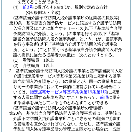
を充てることができる。
(4)
前3号
に掲げるもののほか、規則で定める方針
(令6条例16・全改)
(基準該当介護予防訪問入浴介護事業所の従業者の員数等)
第19条
基準該当介護予防サービスに該当する介護予防訪問
入浴介護又はこれに相当するサービス
(以下「基準該当介護
予防訪問入浴介護」という。)
の事業を行う者
(以下「基準
該当介護予防訪問入浴介護事業者」という。)
が、当該事業
を行う事業所
(以下「基準該当介護予防訪問入浴介護事業
所」という。)
ごとに置くべき基準該当介護予防訪問入浴介
護の提供に当たる従業者の員数は、次のとおりとする。
(1)
看護職員 1以上
(2)
介護職員 1以上
2
基準該当介護予防訪問入浴介護の事業と基準該当訪問入浴
介護
(指定居宅サービス等基準第55条第1項に規定する基準
該当訪問入浴介護をいう。)
の事業とが、同一の事業者によ
り同一の事業所において一体的に運営されている場合につ
いては、
指定居宅サービス等基準条例第19条第1項
に規定
する人員に関する基準を満たすことをもって、
前項
に規定
する基準を満たしているものとみなすことができる。
(基準該当介護予防訪問入浴介護事業所の管理者)
第20条
基準該当介護予防訪問入浴介護事業者は、基準該当
介護予防訪問入浴介護事業所ごとに専らその職務に従事す
る管理者を置かなければならない。
ただし、基準該当介護
予防訪問入浴介護事業所の管理上支障がない場合は、当該