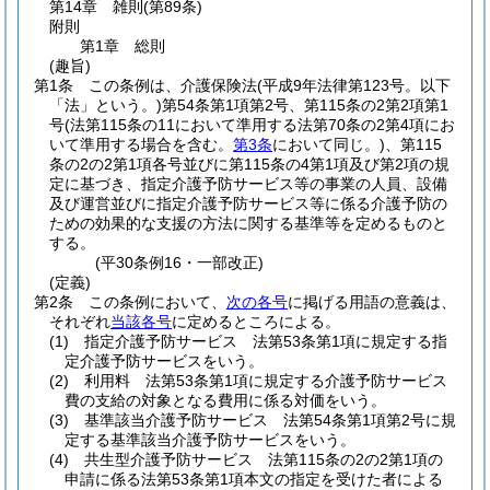
第14章
雑則
(第89条)
附則
第1章
総則
(趣旨)
第1条
この条例は、介護保険法
(平成9年法律第123号。以下
「法」という。)
第54条第1項第2号、第115条の2第2項第1
号
(法第115条の11において準用する法第70条の2第4項にお
いて準用する場合を含む。
第3条
において同じ。)
、第115
条の2の2第1項各号並びに第115条の4第1項及び第2項の規
定に基づき、指定介護予防サービス等の事業の人員、設備
及び運営並びに指定介護予防サービス等に係る介護予防の
ための効果的な支援の方法に関する基準等を定めるものと
する。
(平30条例16・一部改正)
(定義)
第2条
この条例において、
次の各号
に掲げる用語の意義は、
それぞれ
当該各号
に定めるところによる。
(1)
指定介護予防サービス 法第53条第1項に規定する指
定介護予防サービスをいう。
(2)
利用料 法第53条第1項に規定する介護予防サービス
費の支給の対象となる費用に係る対価をいう。
(3)
基準該当介護予防サービス 法第54条第1項第2号に規
定する基準該当介護予防サービスをいう。
(4)
共生型介護予防サービス 法第115条の2の2第1項の
申請に係る法第53条第1項本文の指定を受けた者による