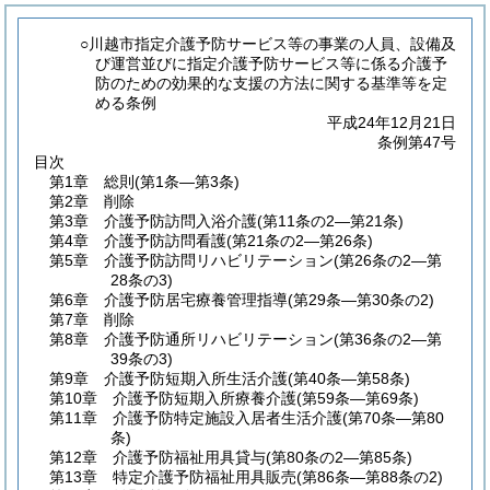
○川越市指定介護予防サービス等の事業の人員、設備及
び運営並びに指定介護予防サービス等に係る介護予
防のための効果的な支援の方法に関する基準等を定
める条例
平成24年12月21日
条例第47号
目次
第1章
総則
(第1条―第3条)
第2章
削除
第3章
介護予防訪問入浴介護
(第11条の2―第21条)
第4章
介護予防訪問看護
(第21条の2―第26条)
第5章
介護予防訪問リハビリテーション
(第26条の2―第
28条の3)
第6章
介護予防居宅療養管理指導
(第29条―第30条の2)
第7章
削除
第8章
介護予防通所リハビリテーション
(第36条の2―第
39条の3)
第9章
介護予防短期入所生活介護
(第40条―第58条)
第10章
介護予防短期入所療養介護
(第59条―第69条)
第11章
介護予防特定施設入居者生活介護
(第70条―第80
条)
第12章
介護予防福祉用具貸与
(第80条の2―第85条)
第13章
特定介護予防福祉用具販売
(第86条―第88条の2)