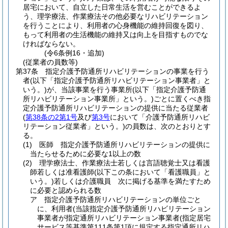
居宅において、自立した日常生活を営むことができるよ
う、理学療法、作業療法その他必要なリハビリテーション
を行うことにより、利用者の心身機能の維持回復を図り、
もって利用者の生活機能の維持又は向上を目指すものでな
ければならない。
(令6条例16・追加)
(従業者の員数等)
第37条
指定介護予防通所リハビリテーションの事業を行う
者
(以下「指定介護予防通所リハビリテーション事業者」と
いう。)
が、当該事業を行う事業所
(以下「指定介護予防通
所リハビリテーション事業所」という。)
ごとに置くべき指
定介護予防通所リハビリテーションの提供に当たる従業者
(
第38条の2第1号
及び
第3号
において「介護予防通所リハビ
リテーション従業者」という。)
の員数は、次のとおりとす
る。
(1)
医師 指定介護予防通所リハビリテーションの提供に
当たらせるために必要な1以上の数
(2)
理学療法士、作業療法士若しくは言語聴覚士又は看護
師若しくは准看護師
(以下この条において「看護職員」と
いう。)
若しくは介護職員 次に掲げる基準を満たすため
に必要と認められる数
ア
指定介護予防通所リハビリテーションの単位ごと
に、利用者
(当該指定介護予防通所リハビリテーション
事業者が指定通所リハビリテーション事業者
(指定居宅
サービス等基準第111条第1項に規定する指定通所リハ