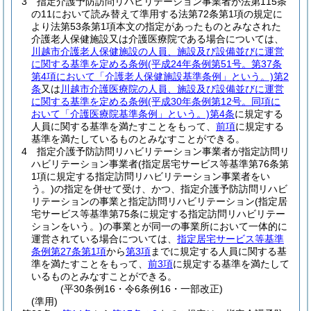
3
指定介護予防訪問リハビリテーション事業者が法第115条
の11において読み替えて準用する法第72条第1項の規定に
より法第53条第1項本文の指定があったものとみなされた
介護老人保健施設又は介護医療院である場合については、
川越市介護老人保健施設の人員、施設及び設備並びに運営
に関する基準を定める条例
(平成24年条例第51号。第37条
第4項において「介護老人保健施設基準条例」という。)
第2
条
又は
川越市介護医療院の人員、施設及び設備並びに運営
に関する基準を定める条例
(平成30年条例第12号。同項に
おいて「介護医療院基準条例」という。)
第4条
に規定する
人員に関する基準を満たすことをもって、
前項
に規定する
基準を満たしているものとみなすことができる。
4
指定介護予防訪問リハビリテーション事業者が指定訪問リ
ハビリテーション事業者
(指定居宅サービス等基準第76条第
1項に規定する指定訪問リハビリテーション事業者をい
う。)
の指定を併せて受け、かつ、指定介護予防訪問リハビ
リテーションの事業と指定訪問リハビリテーション
(指定居
宅サービス等基準第75条に規定する指定訪問リハビリテー
ションをいう。)
の事業とが同一の事業所において一体的に
運営されている場合については、
指定居宅サービス等基準
条例第27条第1項
から
第3項
までに規定する人員に関する基
準を満たすことをもって、
前3項
に規定する基準を満たして
いるものとみなすことができる。
(平30条例16・令6条例16・一部改正)
(準用)