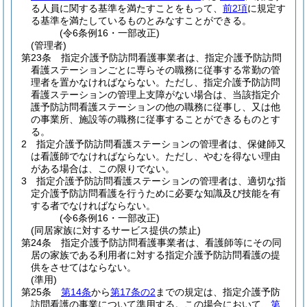
る人員に関する基準を満たすことをもって、
前2項
に規定す
る基準を満たしているものとみなすことができる。
(令6条例16・一部改正)
(管理者)
第23条
指定介護予防訪問看護事業者は、指定介護予防訪問
看護ステーションごとに専らその職務に従事する常勤の管
理者を置かなければならない。
ただし、指定介護予防訪問
看護ステーションの管理上支障がない場合は、当該指定介
護予防訪問看護ステーションの他の職務に従事し、又は他
の事業所、施設等の職務に従事することができるものとす
る。
2
指定介護予防訪問看護ステーションの管理者は、保健師又
は看護師でなければならない。
ただし、やむを得ない理由
がある場合は、この限りでない。
3
指定介護予防訪問看護ステーションの管理者は、適切な指
定介護予防訪問看護を行うために必要な知識及び技能を有
する者でなければならない。
(令6条例16・一部改正)
(同居家族に対するサービス提供の禁止)
第24条
指定介護予防訪問看護事業者は、看護師等にその同
居の家族である利用者に対する指定介護予防訪問看護の提
供をさせてはならない。
(準用)
第25条
第14条
から
第17条の2
までの規定は、指定介護予防
訪問看護の事業について準用する。
この場合において、
第