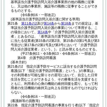
基準該当介護予防訪問入浴介護事業所の他の職務に従事
し、又は他の事業所、施設等の職務に従事することができ
るものとする。
(令6条例16・一部改正)
(基準該当介護予防訪問入浴介護に関する準用)
第21条
第11条の2
及び
第14条
から
第18条
までの規定は、基
準該当介護予防訪問入浴介護の事業について準用する。
こ
の場合において、
第14条
中「介護予防訪問入浴介護従業
者」とあるのは、「基準該当介護予防訪問入浴介護の提供
に当たる従業者
(第15条の2第2項、第15条の3第1号及び第3
号並びに第17条の2第1号及び第3号において「介護予防訪
問入浴介護従業者」という。)
」と読み替えるものとする。
(平27条例11・令3条例13・令6条例16・一部改正)
第4章
介護予防訪問看護
(基本方針)
第21条の2
指定介護予防サービスに該当する介護予防訪問
看護
(以下「指定介護予防訪問看護」という。)
の事業は、
その利用者が可能な限りその居宅において、自立した日常
生活を営むことができるよう、その療養生活を支援すると
ともに、利用者の心身の機能の維持回復を図り、もって利
用者の生活機能の維持又は向上を目指すものでなければな
らない。
(令6条例16・一部改正)
(看護師等の員数等)
第22条
指定介護予防訪問看護の事業を行う者
(以下「指定介