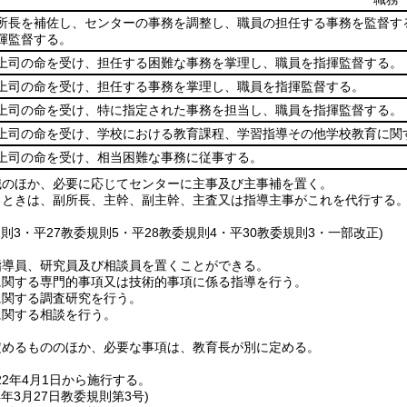
所長を補佐し、センターの事務を調整し、職員の担任する事務を監督す
揮監督する。
上司の命を受け、担任する困難な事務を掌理し、職員を指揮監督する。
上司の命を受け、担任する事務を掌理し、職員を指揮監督する。
上司の命を受け、特に指定された事務を担当し、職員を指揮監督する。
上司の命を受け、学校における教育課程、学習指導その他学校教育に関
上司の命を受け、相当困難な事務に従事する。
職のほか、必要に応じてセンターに主事及び主事補を置く。
るときは、副所長、主幹、副主幹、主査又は指導主事がこれを代行する
規則3・平27教委規則5・平28教委規則4・平30教委規則3・一部改正)
指導員、研究員及び相談員を置くことができる。
に関する専門的事項又は技術的事項に係る指導を行う。
に関する調査研究を行う。
に関する相談を行う。
定めるもののほか、必要な事項は、教育長が別に定める。
2年4月1日から施行する。
4年3月27日
教委規則第3号)