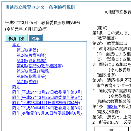
川越市立教育センター条例施行規則
○川越市立教
平成22年3月25日 教育委員会規則第6号
(趣旨)
(令和元年10月1日施行)
第1条
この規則は
(教育相談)
条項目次
沿革
第2条
教育相談は
本則
2
教育相談の開設
第1条
(趣旨)
(1)
面接による相
第2条
(教育相談)
(2)
電話による相
第3条
(適応指導)
3
面接による相談
第4条
(臨時の教育相談等)
(令元教委規
第5条
(職及び職務)
(適応指導)
第6条
(指導員等)
第3条
適応指導
(
第7条
(委任)
市立教育センター
附則
2
適応指導の開設時
附則
(平成24年3月27日教委規則第3号)
(令元教委規
附則
(平成27年3月25日教委規則第5号)
(臨時の教育相談等
附則
(平成28年4月1日教委規則第4号)
第4条
前2条
の規定
附則
(平成30年4月24日教委規則第3号)
(職及び職務)
附則
(令和元年9月30日教委規則第6号)
第5条
所長は、上
2
所長のほか、必
職