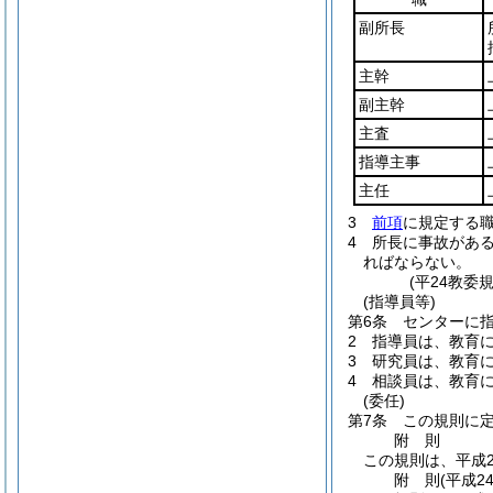
副所長
主幹
副主幹
主査
指導主事
主任
3
前項
に規定する
4
所長に事故があ
ればならない。
(平24教委
(指導員等)
第6条
センターに
2
指導員は、教育
3
研究員は、教育
4
相談員は、教育
(委任)
第7条
この規則に
附
則
この規則は、平成2
附
則
(平成2