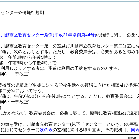
育センター条例施行規則
、
川越市立教育センター条例
(平成21年条例第44号)
の施行に関し、必要
、川越市立教育センター第一分室及び川越市立教育センター第二分室に
時間は、次のとおりとする。
ただし、教育委員会は、必要があると認め
談 午前9時から午後5時まで
談 午前9時から午後4時まで
を利用しようとする者は、事前に利用の予約をするものとする。
則6・一部改正)
不登校等の児童及び生徒に対する学校生活への復帰に向けた相談及び指導
第二分室において行う。
間は、午前9時30分から午後3時までとする。
ただし、教育委員会は、
則6・一部改正)
)
にかかわらず、教育委員会は、必要に応じて、臨時に教育相談及び適応
司の命を受け、川越市立教育センター
(以下「センター」という。)
の事務
要に応じてセンターに
次の表
の左欄に掲げる職を置き、その職務は、
同
職務