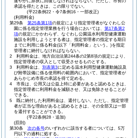
速やかに原状に回復しなければならない。
ただし、市長の
承認を得たときは、この限りでない。
(平22条例22・令7条例16・一部改正)
(利用料金)
第29条
第25条第1項
の規定により指定管理者がなぐわし公
園に係る指定管理業務を行う場合においては、
第17条第2
項
の規定にかかわらず、なぐわし公園温水利用型健康運動
施設を利用しようとする者は、指定管理者の指定する期日
までに利用に係る料金
(以下「利用料金」という。)
を指定
管理者に納付しなければならない。
2
利用料金は、地方自治法第244条の2第8項の規定により、
指定管理者の収入として収受させるものとする。
3
利用料金は、
別表第3
に定める温水利用型健康運動施設及
び附帯設備に係る使用料の範囲内において、指定管理者が
あらかじめ市長の承認を得て定める。
4
市長は、公用又は公益上特に必要があると認めるときは、
指定管理者に利用料金を減額させ、又は免除させることが
できる。
5
既に納付した利用料金は、還付しない。
ただし、指定管理
者が正当な理由があると認めるときは、その全部又は一部
を還付することができる。
(平22条例28・追加)
(罰則)
第30条
次の各号
のいずれかに該当する者については、5万
円以下の過料に処する。