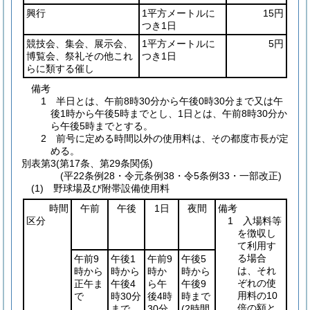
興行
1平方メートルに
15円
つき1日
競技会、集会、展示会、
1平方メートルに
5円
博覧会、祭礼その他これ
つき1日
らに類する催し
備考
1 半日とは、午前8時30分から午後0時30分まで又は午
後1時から午後5時までとし、1日とは、午前8時30分か
ら午後5時までとする。
2 前号に定める時間以外の使用料は、その都度市長が定
める。
別表第3
(第17条、第29条関係)
(平22条例28・令元条例38・令5条例33・一部改正)
(1) 野球場及び附帯設備使用料
時間
午前
午後
1日
夜間
備考
区分
1 入場料等
を徴収し
て利用す
る場合
午前9
午後1
午前9
午後5
は、それ
時から
時から
時か
時から
ぞれの使
正午ま
午後4
ら午
午後9
用料の10
で
時30分
後4時
時まで
倍の額と
まで
30分
(2時間