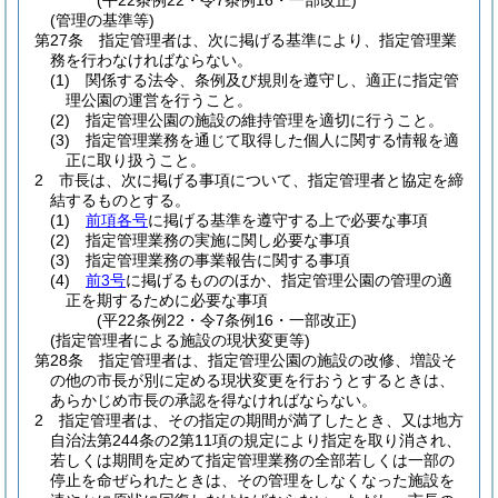
(平22条例22・令7条例16・一部改正)
(管理の基準等)
第27条
指定管理者は、次に掲げる基準により、指定管理業
務を行わなければならない。
(1)
関係する法令、条例及び規則を遵守し、適正に指定管
理公園の運営を行うこと。
(2)
指定管理公園の施設の維持管理を適切に行うこと。
(3)
指定管理業務を通じて取得した個人に関する情報を適
正に取り扱うこと。
2
市長は、次に掲げる事項について、指定管理者と協定を締
結するものとする。
(1)
前項各号
に掲げる基準を遵守する上で必要な事項
(2)
指定管理業務の実施に関し必要な事項
(3)
指定管理業務の事業報告に関する事項
(4)
前3号
に掲げるもののほか、指定管理公園の管理の適
正を期するために必要な事項
(平22条例22・令7条例16・一部改正)
(指定管理者による施設の現状変更等)
第28条
指定管理者は、指定管理公園の施設の改修、増設そ
の他の市長が別に定める現状変更を行おうとするときは、
あらかじめ市長の承認を得なければならない。
2
指定管理者は、その指定の期間が満了したとき、又は地方
自治法第244条の2第11項の規定により指定を取り消され、
若しくは期間を定めて指定管理業務の全部若しくは一部の
停止を命ぜられたときは、その管理をしなくなった施設を