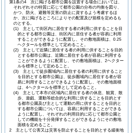
第1条の4
次に掲げる都市公園を設置する場合においては、
それぞれその特質に応じて都市公園の分布の均衡を図り、
かつ、防火、避難等災害の防止に資するよう考慮するほ
か、次に掲げるところによりその配置及び規模を定めるも
のとする。
(1)
主として街区内に居住する者の利用に供することを目
的とする都市公園は、街区内に居住する者が容易に利用
することができるように配置し、その敷地面積は、0.25
ヘクタールを標準として定めること。
(2)
主として近隣に居住する者の利用に供することを目的
とする都市公園は、近隣に居住する者が容易に利用する
ことができるように配置し、その敷地面積は、2ヘクター
ルを標準として定めること。
(3)
主として徒歩圏域内に居住する者の利用に供すること
を目的とする都市公園は、徒歩圏域内に居住する者が容
易に利用することができるように配置し、その敷地面積
は、4ヘクタールを標準として定めること。
(4)
主として本市の区域内に居住する者の休息、観賞、散
歩、遊戯、運動等総合的な利用に供することを目的とす
る都市公園及び主として運動の用に供することを目的と
する都市公園については、容易に利用することができる
ように配置し、それぞれの利用目的に応じて都市公園と
しての機能を十分発揮することができるようにその敷地
面積を定めること。
2
主として公害又は災害を防止することを目的とする緩衝地