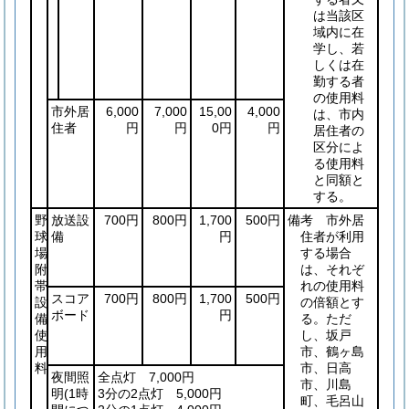
は当該区
域内に在
学し、若
しくは在
勤する者
の使用料
市外居
6,000
7,000
15,00
4,000
は、市内
住者
円
円
0円
円
居住者の
区分によ
る使用料
と同額と
する。
野
放送設
700円
800円
1,700
500円
備考 市外居
球
備
円
住者が利用
場
する場合
附
は、それぞ
帯
れの使用料
スコア
700円
800円
1,700
500円
設
の倍額とす
ボード
円
備
る。ただ
使
し、坂戸
用
市、鶴ヶ島
料
市、日高
夜間照
全点灯 7,000円
市、川島
明
(1時
3分の2点灯 5,000円
町、毛呂山