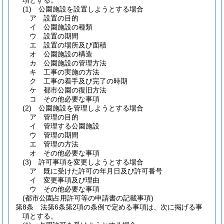
項とする。
(1)
公園施設を設置しようとする場合
ア
設置の目的
イ
公園施設の種類
ウ
設置の期間
エ
設置の場所及び面積
オ
公園施設の構造
カ
公園施設の管理方法
キ
工事の実施の方法
ク
工事の着手及び完了の時期
ケ
都市公園の復旧方法
コ
その他必要な事項
(2)
公園施設を管理しようとする場合
ア
管理の目的
イ
管理する公園施設
ウ
管理の期間
エ
管理の方法
オ
その他必要な事項
(3)
許可事項を変更しようとする場合
ア
既に受けた許可の年月日及び許可番号
イ
変更事項及び理由
ウ
その他必要な事項
(都市公園占用許可等の申請書の記載事項)
第8条
法第6条第2項の条例で定める事項は、次に掲げる事
項とする。