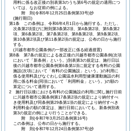
用料に係る改正後の別表第3のうち第6号の規定の適用につ
いては、なお従前の例による。
附
則
(令和5年12月25日
条例第33号)
抄
(施行期日)
第1条
この条例は、令和6年4月1日から施行する。
ただし、
次条第2項並びに附則第3条第2項、第4条第2項、第5条第2
項、第6条第2項、第7条第2項、第8条第2項、第9条第2項、
第10条第2項及び第11条第2項の規定は、公布の日から施行
する。
(川越市都市公園条例の一部改正に係る経過措置)
第8条
第7条の規定による改正後の川越市都市公園条例
(次項
において「新条例」という。)
別表第3の規定は、施行日以
後の川越市都市公園条例第6条第1項に規定する有料の公園
施設
(次項において「有料の公園施設」という。)
の利用に
係る使用料及びなぐわし公園温水利用型健康運動施設の利
用に係る料金
(同項において「利用料金」という。)
の額の
算定について適用する。
2
施行日以後における有料の公園施設の利用に関し施行日前
に川越市都市公園条例第17条第2項の規定により納付すべ
き使用料及び同条例第29条第1項の規定により納付すべき
利用料金の額の算定は、施行日前においても、新条例別表
第3の規定の例により行うことができる。
附
則
(令和7年3月25日
条例第16号)
この条例は、公布の日から施行する。
附
則
(令和7年12月24日
条例第37号)
抄