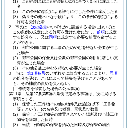
(1)
この条例又はこの条例の規定に基づく処分に違反した
者
(2)
この条例の規定による許可に付した条件に違反した者
(3)
偽りその他不正な手段により、この条例の規定による
許可を受けた者
2
市長は、
次の各号
のいずれかに該当する場合においては、
この条例の規定による許可を受けた者に対し、
前項
に規定
する処分をし、又は
同項
に規定する必要な措置を命ずるこ
とができる。
(1)
都市公園に関する工事のためやむを得ない必要が生じ
た場合
(2)
都市公園の保全又は公衆の都市公園の利用に著しい支
障が生じた場合
(3)
その他公益上やむを得ない必要が生じた場合
3
市は、
第1項各号
のいずれかに該当することにより、
同項
の処分を受け、これによって損失を受けることがあって
も、その補償の責めを負わない。
(工作物等を保管した場合の公示事項)
第11条
法第27条第5項の条例で定める事項は、次に掲げる
事項とする。
(1)
保管した工作物その他の物件又は施設
(以下「工作物
等」という。)
の名称又は種類、形状及び数量
(2)
保管した工作物等の放置されていた場所及び当該工作
物等を除却した日時
(3)
当該工作物等の保管を始めた日時及び保管の場所