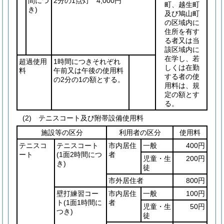
間につ
2分の1点灯 4,000円
町、越生町
き)
及び鳩山町
の区域内に
住所を有す
る者又は当
該区域内に
在学し、若
超過使用
1時間につきそれぞれ
しくは在勤
料
午前又は午後の使用料
する者の使
の2分の1の額とする。
用料は、規
定の額とす
る。
(2) テニスコート及び附帯設備使用料
施設等の区分
利用者の区分
使用料
テニスコ
テニスコート
市内居住
一般
400円
ート
(1面2時間につ
者
児童・生
200円
き)
徒
市外居住者
800円
壁打練習コー
市内居住
一般
100円
ト
(1面1時間に
者
児童・生
50円
つき)
徒