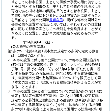
帯としての都市公園、主として風致の享受の用に供するこ
とを目的とする都市公園、主として動植物の生息地又は生
育地である樹林地等の保護を目的とする都市公園、主とし
て市街地の中心部における休息又は観賞の用に供すること
を目的とする都市公園等
前項各号
に掲げる都市公園以外の
都市公園を設置する場合においては、それぞれその設置目
的に応じて都市公園としての機能を十分発揮することがで
きるように配置し、及びその敷地面積を定めるものとす
る。
(平24条例64・追加)
(公園施設の設置基準)
第1条の5
法第4条第1項本文に規定する条例で定める割合
は、100分の2とする。
2
本市の設置に係る都市公園についての都市公園法施行令
(昭和31年政令第290号。以下「政令」という。)
第6条第1
項第1号に掲げる場合に関する法第4条第1項ただし書に規
定する条例で定める範囲は、同号に規定する建築物に限
り、当該都市公園の敷地面積の100分の10を限度として同
項本文の規定により認められる建築面積を超えることがで
きることとする。
3
本市の設置に係る都市公園についての法第5条の7第1項に
規定する認定公募設置等計画に基づき法第5条の2第1項に
規定する公募対象公園施設である建築物
(政令第6条第1項各
号に規定する建築物を除く。)
を設ける場合に関する法第5
条の9第1項の規定により読み替えて適用する法第4条第1項