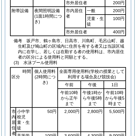
市外居住者
200円
附帯設備
夜間照明設備
市内居住
一般
200円
(1面1時間につ
者
児童・生
100円
き)
徒
市外居住者
400円
備考 坂戸市、鶴ヶ島市、日高市、川島町、毛呂山町、越
生町及び鳩山町の区域内に住所を有する者又は当該区域
内に在学し、若しくは在勤する者の使用料は、市内居住
者の区分による使用料と同額とする。
(3) 水泳プール使用料
時間
個人使用料
全面専用使用料
(学校の授業として
区分
(2時間につ
利用する場合及び競技会)
き)
午前
午後
1日
午前10時
午後1時か
午前10時
から正午
ら午後5時
から午後5
まで
まで
時まで
市
小中学
50円
2,000円
2,800円
5,500円
内
校児
居
童・生
住
徒
者
高等学
100円
3,600円
4,300円
9,000円