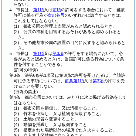
らない。
4
市長は、
第1項
又は
前項
の許可をする場合において、当該
許可に係る行為が
次の各号
のいずれかに該当するときは、
これをしてはならない。
(1)
都市公園の管理上支障があると認められるとき。
(2)
公共の福祉を阻害するおそれがあると認められると
き。
(3)
その他都市公園の設置の目的に反すると認められると
き。
5
市長は、
第1項
又は
第3項
の許可をする場合において、必
要があると認めるときは、当該許可に係る行為について条
件を付することができる。
(許可の特例)
第3条
法第6条第1項又は第3項の許可を受けた者は、当該許
可に係る事項については、
前条第1項
又は
第3項
の許可を受
けることを要しない。
(行為の禁止)
第4条
都市公園においては、みだりに次に掲げる行為をして
はならない。
(1)
都市公園を損傷し、又は汚損すること。
(2)
竹木を伐採し、又は植物を採取すること。
(3)
土地の形質を変更すること。
(4)
動物を捕獲し、又は殺傷すること。
(5)
指定された場所以外の場所でたき火をすること。
(6)
立入禁止区域内に立ち入ること。