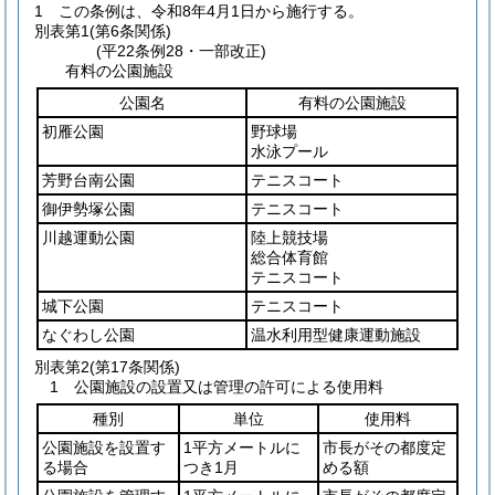
1
この条例は、令和8年4月1日から施行する。
別表第1
(第6条関係)
(平22条例28・一部改正)
有料の公園施設
公園名
有料の公園施設
初雁公園
野球場
水泳プール
芳野台南公園
テニスコート
御伊勢塚公園
テニスコート
川越運動公園
陸上競技場
総合体育館
テニスコート
城下公園
テニスコート
なぐわし公園
温水利用型健康運動施設
別表第2
(第17条関係)
1 公園施設の設置又は管理の許可による使用料
種別
単位
使用料
公園施設を設置す
1平方メートルに
市長がその都度定
る場合
つき1月
める額