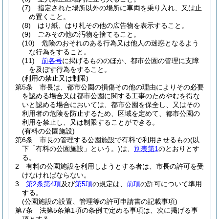
(7)
指定された場所以外の場所に車両を乗り入れ、又は止
め置くこと。
(8)
はり紙、はり札その他の広告物を表示すること。
(9)
ごみその他の汚物を捨てること。
(10)
危険のおそれのある行為又は他人の迷惑となるよう
な行為をすること。
(11)
前各号
に掲げるもののほか、都市公園の管理に支障
を及ぼす行為をすること。
(利用の禁止又は制限)
第5条
市長は、都市公園の損傷その他の理由によりその必要
を認める場合又は都市公園に関する工事のためやむを得な
いと認める場合においては、都市公園を保全し、又はその
利用者の危険を防止するため、区域を定めて、都市公園の
利用を禁止し、又は制限することができる。
(有料の公園施設)
第6条
市長の管理する公園施設で有料で利用させるもの
(以
下「有料の公園施設」という。)
は、
別表第1
のとおりとす
る。
2
有料の公園施設を利用しようとする者は、市長の許可を受
けなければならない。
3
第2条第4項
及び
第5項
の規定は、
前項
の許可について準用
する。
(公園施設の設置、管理等の許可申請書の記載事項)
第7条
法第5条第1項の条例で定める事項は、次に掲げる事