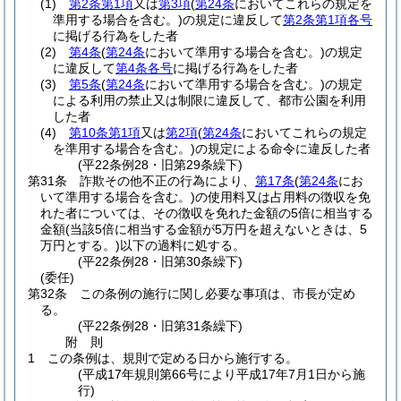
(1)
第2条第1項
又は
第3項
(
第24条
においてこれらの規定を
準用する場合を含む。)
の規定に違反して
第2条第1項各号
に掲げる行為をした者
(2)
第4条
(
第24条
において準用する場合を含む。)
の規定
に違反して
第4条各号
に掲げる行為をした者
(3)
第5条
(
第24条
において準用する場合を含む。)
の規定
による利用の禁止又は制限に違反して、都市公園を利用
した者
(4)
第10条第1項
又は
第2項
(
第24条
においてこれらの規定
を準用する場合を含む。)
の規定による命令に違反した者
(平22条例28・旧第29条繰下)
第31条
詐欺その他不正の行為により、
第17条
(
第24条
にお
いて準用する場合を含む。)
の使用料又は占用料の徴収を免
れた者については、その徴収を免れた金額の5倍に相当する
金額
(当該5倍に相当する金額が5万円を超えないときは、5
万円とする。)
以下の過料に処する。
(平22条例28・旧第30条繰下)
(委任)
第32条
この条例の施行に関し必要な事項は、市長が定め
る。
(平22条例28・旧第31条繰下)
附
則
1
この条例は、規則で定める日から施行する。
(平成17年規則第66号により平成17年7月1日から施
行)