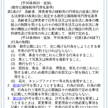
(平30条例32・追加)
(都市公園移動等円滑化基準)
第1条の7
高齢者、障害者等の移動等の円滑化の促進に関す
る法律第13条第1項に規定する都市公園移動等円滑化基準
は、高齢者又は障害者で日常生活又は社会生活に身体の機
能上の制限を受けるものその他日常生活又は社会生活に身
体の機能上の制限を受ける者の移動上及び施設の利用上の
利便性及び安全性の向上に配慮して、規則で定める。
(平24条例64・追加、平30条例32・旧第1条の6繰下)
(行為の制限)
第2条
都市公園において、次に掲げる行為をしようとする者
は、市長の許可を受けなければならない。
(1)
行商、募金その他これらに類する行為をすること。
(2)
業として写真又は映画等を撮影すること。
(3)
興行を行うこと。
(4)
競技会、集会、展示会、博覧会、祭礼その他これらに
類する催しのため都市公園の全部又は一部を独占して利
用すること。
(5)
花火、キャンプファイヤー等火気を使用すること。
2
前項
の許可を受けようとする者は、行為の目的、行為の期
間、行為を行う場所又は公園施設その他規則で定める事項
を記載した申請書を市長に提出しなければならない。
3
第1項
の許可を受けた者は、許可を受けた事項を変更しよ
うとするときは、変更事項、変更理由その他必要な事項を
記載した申請書を提出して、市長の許可を受けなければな