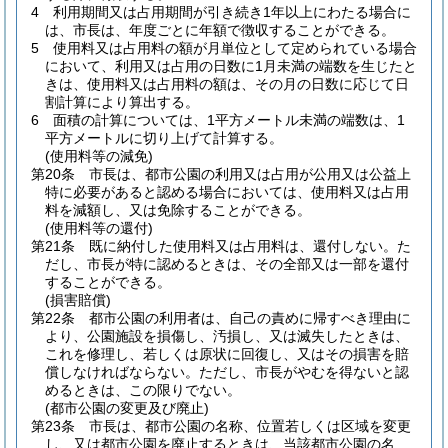
4
利用期間又は占用期間が引き続き1年以上にわたる場合に
は、市長は、年度ごとに年額で徴収することができる。
5
使用料又は占用料の額が月単位として定められている場合
において、利用又は占用の日数に1月未満の端数を生じたと
きは、使用料又は占用料の額は、その月の日数に応じて日
割計算により算出する。
6
面積の計算については、1平方メートル未満の端数は、1
平方メートルに切り上げて計算する。
(使用料等の減免)
第20条
市長は、都市公園の利用又は占用が公用又は公益上
特に必要があると認める場合においては、使用料又は占用
料を減額し、又は免除することができる。
(使用料等の還付)
第21条
既に納付した使用料又は占用料は、還付しない。
た
だし、市長が特に認めるときは、その全部又は一部を還付
することができる。
(損害賠償)
第22条
都市公園の利用者は、自己の責めに帰すべき理由に
より、公園施設を損傷し、汚損し、又は滅失したときは、
これを修理し、若しくは原状に回復し、又はその損害を賠
償しなければならない。
ただし、市長がやむを得ないと認
めるときは、この限りでない。
(都市公園の変更及び廃止)
第23条
市長は、都市公園の名称、位置若しくは区域を変更
し、又は都市公園を廃止するときは、当該都市公園の名