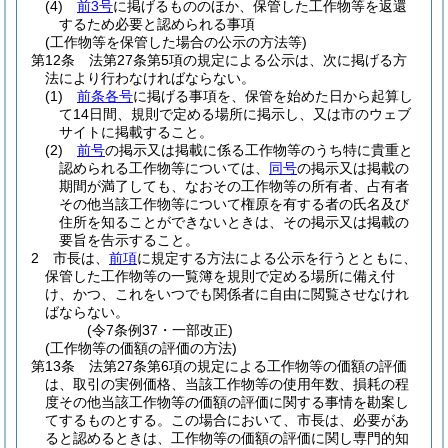
(4)
前3号
に掲げるもののほか、保管した工作物等を返還
するため必要と認められる事項
(工作物等を保管した場合の公示の方法等)
第12条
法第27条第5項の規定による公示は、次に掲げる方
法により行わなければならない。
(1)
前条各号
に掲げる事項を、保管を始めた日から起算し
て14日間、規則で定める場所に掲示し、又は市のウェブ
サイトに掲載すること。
(2)
前号
の掲示又は掲載に係る工作物等のうち特に貴重と
認められる工作物等については、
同号
の掲示又は掲載の
期間が満了しても、なおその工作物等の所有者、占有者
その他当該工作物等について権原を有する者の氏名及び
住所を知ることができないときは、その掲示又は掲載の
要旨を告示すること。
2
市長は、
前項
に規定する方法による公示を行うとともに、
保管した工作物等の一覧簿を規則で定める場所に備え付
け、かつ、これをいつでも関係者に自由に閲覧させなけれ
ばならない。
(令7条例37・一部改正)
(工作物等の価額の評価の方法)
第13条
法第27条第6項の規定による工作物等の価額の評価
は、取引の実例価格、当該工作物等の使用年数、損耗の程
度その他当該工作物等の価額の評価に関する事情を勘案し
てするものとする。
この場合において、市長は、必要があ
ると認めるときは、工作物等の価額の評価に関し専門的知