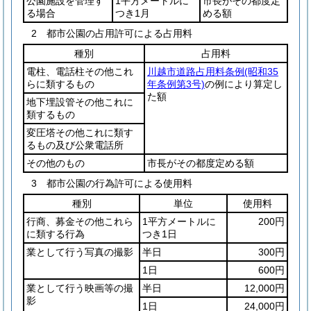
公園施設を管理す
1平方メートルに
市長がその都度定
る場合
つき1月
める額
2 都市公園の占用許可による占用料
種別
占用料
電柱、電話柱その他これ
川越市道路占用料条例
(昭和35
らに類するもの
年条例第3号)
の例により算定し
た額
地下埋設管その他これに
類するもの
変圧塔その他これに類す
るもの及び公衆電話所
その他のもの
市長がその都度定める額
3 都市公園の行為許可による使用料
種別
単位
使用料
行商、募金その他これら
1平方メートルに
200円
に類する行為
つき1日
業として行う写真の撮影
半日
300円
1日
600円
業として行う映画等の撮
半日
12,000円
影
1日
24,000円