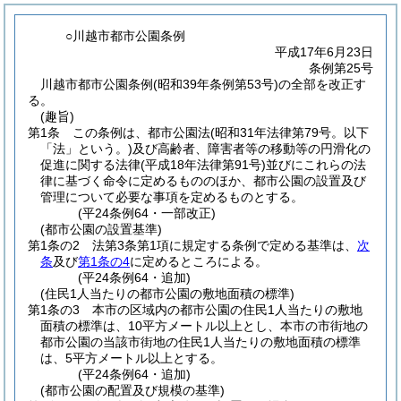
○川越市都市公園条例
平成17年6月23日
条例第25号
川越市都市公園条例(昭和39年条例第53号)の全部を改正す
る。
(趣旨)
第1条
この条例は、都市公園法
(昭和31年法律第79号。以下
「法」という。)
及び高齢者、障害者等の移動等の円滑化の
促進に関する法律
(平成18年法律第91号)
並びにこれらの法
律に基づく命令に定めるもののほか、都市公園の設置及び
管理について必要な事項を定めるものとする。
(平24条例64・一部改正)
(都市公園の設置基準)
第1条の2
法第3条第1項に規定する条例で定める基準は、
次
条
及び
第1条の4
に定めるところによる。
(平24条例64・追加)
(住民1人当たりの都市公園の敷地面積の標準)
第1条の3
本市の区域内の都市公園の住民1人当たりの敷地
面積の標準は、10平方メートル以上とし、本市の市街地の
都市公園の当該市街地の住民1人当たりの敷地面積の標準
は、5平方メートル以上とする。
(平24条例64・追加)
(都市公園の配置及び規模の基準)