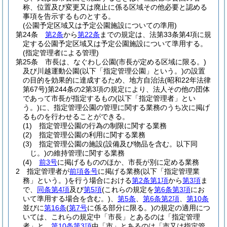
称、位置及び変更又は廃止に係る区域その他必要と認める
事項を告示するものとする。
(公園予定区域又は予定公園施設についての準用)
第24条
第2条
から
第22条
までの規定は、法第33条第4項に規
定する公園予定区域又は予定公園施設について準用する。
(指定管理者による管理)
第25条
市長は、なぐわし公園
(市長が定める区域に限る。)
及び川越運動公園
(以下「指定管理公園」という。)
の設置
の目的を効果的に達成するため、地方自治法
(昭和22年法律
第67号)
第244条の2第3項の規定により、法人その他の団体
であって市長が指定するもの
(以下「指定管理者」とい
う。)
に、指定管理公園の管理に関する業務のうち次に掲げ
るものを行わせることができる。
(1)
指定管理公園の行為の制限に関する業務
(2)
指定管理公園の利用に関する業務
(3)
指定管理公園の施設
(設備及び物品を含む。以下同
じ。)
の維持管理に関する業務
(4)
前3号
に掲げるもののほか、市長が別に定める業務
2
指定管理者が
前項各号
に掲げる業務
(以下「指定管理業
務」という。)
を行う場合における
第2条第1項
から
第3項
ま
で、
同条第4項
及び
第5項
(これらの規定を
第6条第3項
にお
いて準用する場合を含む。)
、
第5条
、
第6条第2項
、
第10条
並びに
第16条
(
第7号
に係る部分に限る。)
の規定の適用につ
いては、これらの規定中「市長」とあるのは「指定管理
者」と、
第10条第3項
中「市」とあるのは「市又は指定管