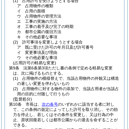
(1)
占用許可を受けようとする場合
ア
占用物件の種類
イ
占用の面積
ウ
占用物件の管理方法
エ
工事の実施の方法
オ
工事の着手及び完了の時期
カ
都市公園の復旧方法
キ
その他必要な事項
(2)
許可事項を変更しようとする場合
ア
既に受けた許可の年月日及び許可番号
イ
変更事項及び理由
ウ
その他必要な事項
(占用許可の軽易な変更)
第9条
法第6条第3項ただし書の条例で定める軽易な変更
は、次に掲げるものとする。
(1)
占用物件の模様替えで、当該占用物件の外観又は構造
の著しい変更を伴わないもの
(2)
占用物件に対する物件の添加で、当該占用者が当該占
用の目的に付随して行うもの
(監督処分)
第10条
市長は、
次の各号
のいずれかに該当する者に対し
て、この条例の規定によってした許可を取り消し、その効
力を停止し、若しくはその条件を変更し、又は行為の中
止、原状回復若しくは都市公園からの退去を命ずることが
できる。