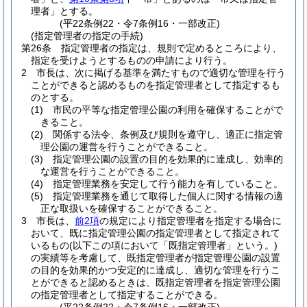
理者」とする。
(平22条例22・令7条例16・一部改正)
(指定管理者の指定の手続)
第26条
指定管理者の指定は、規則で定めるところにより、
指定を受けようとするものの申請により行う。
2
市長は、次に掲げる基準を満たすもので適切な管理を行う
ことができると認めるものを指定管理者として指定するも
のとする。
(1)
市民の平等な指定管理公園の利用を確保することがで
きること。
(2)
関係する法令、条例及び規則を遵守し、適正に指定管
理公園の運営を行うことができること。
(3)
指定管理公園の設置の目的を効果的に達成し、効率的
な運営を行うことができること。
(4)
指定管理業務を安定して行う能力を有していること。
(5)
指定管理業務を通じて取得した個人に関する情報の適
正な取扱いを確保することができること。
3
市長は、
前2項
の規定により指定管理者を指定する場合に
おいて、既に指定管理公園の指定管理者として指定されて
いるもの
(以下この項において「既指定管理者」という。)
の実績等を考慮して、既指定管理者が指定管理公園の設置
の目的を効果的かつ安定的に達成し、適切な管理を行うこ
とができると認めるときは、既指定管理者を指定管理公園
の指定管理者として指定することができる。