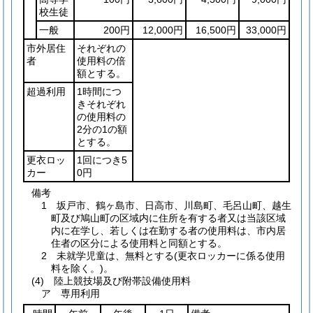
校生徒
一般
200円
12,000円
16,500円
33,000円
市外居住
それぞれの
者
使用料の倍
額とする。
超過利用
1時間につ
きそれぞれ
の使用料の
2分の1の額
とする。
更衣ロッ
1回につき5
カー
0円
備考
1 坂戸市、鶴ヶ島市、日高市、川島町、毛呂山町、越生
町及び鳩山町の区域内に住所を有する者又は当該区域
内に在学し、若しくは在勤する者の使用料は、市内居
住者の区分による使用料と同額とする。
2 未就学児童は、無料とする(更衣ロッカーに係る使用
料を除く。)。
(4) 陸上競技場及び附帯設備使用料
ア 専用利用