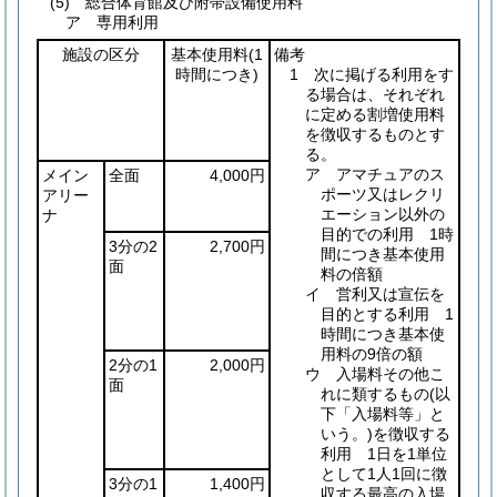
(5) 総合体育館及び附帯設備使用料
ア 専用利用
施設の区分
基本使用料
(1
備考
時間につき)
1 次に掲げる利用をす
る場合は、それぞれ
に定める割増使用料
を徴収するものとす
る。
ア アマチュアのス
メイン
全面
4,000円
ポーツ又はレクリ
アリー
エーション以外の
ナ
目的での利用 1時
3分の2
2,700円
間につき基本使用
面
料の倍額
イ 営利又は宣伝を
目的とする利用 1
時間につき基本使
用料の9倍の額
2分の1
2,000円
ウ 入場料その他こ
面
れに類するもの
(以
下「入場料等」と
いう。)
を徴収する
利用 1日を1単位
として1人1回に徴
3分の1
1,400円
収する最高の入場