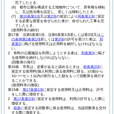
完了したとき。
(6)
都市公園を構成する土地物件について、所有権を移転
し、又は抵当権を設定し、若しくは移転したとき。
(7)
第10条第1項
又は
第2項
の規定により
同条第1項
に規定
する必要な措置を命ぜられた者が、命ぜられた工事を完
了したとき。
(使用料等の納付)
第17条
法第5条第1項、法第6条第1項若しくは第3項又は
こ
の条例第2条第1項
若しくは
第3項
の許可を受けた者は、
別
表第2
に掲げる使用料又は占用料を納付しなければならな
い。
2
有料の公園施設を利用しようとする者は、
別表第3
に掲げ
る使用料を納付しなければならない。
(回数券の発行)
第18条
市長は、必要があると認めるときは、
前条第2項
に
規定する使用料
(個人利用に係る使用料に限る。)
の額から
10パーセント以内の割引をした額をもって回数券を発行す
ることができる。
(使用料等の徴収)
第19条
第17条第1項
に規定する使用料又は占用料は、許可
をした際に徴収する。
2
第17条第2項
に規定する使用料は、利用の許可をした際に
徴収する。
3
前条
に規定する回数券に係る使用料は、当該回数券を交付
する際に徴収する。