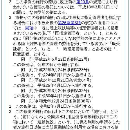
2
この条例の施行の際現に改正前の
第20条
の規定により行
われている管理の委託については、平成18年3月31日まで
の間は、なお従前の例による。
3
市長がこの条例の施行の日以後最初に指定管理者を指定す
る場合における改正後の
第26条第3項
の規定の適用につい
ては、
同項
中「既に陸上競技場等の指定管理者として指定
されているもの
(以下「既指定管理者」という。)
」とある
のは「附則第2項の規定によりなお従前の例によることとさ
れる陸上競技場等の管理の委託を受けている者
(以下「既受
託者」という。)
」と、「、既指定管理者」とあるのは「、
既受託者」とする。
附
則
(平成22年6月22日
条例第22号)
この条例は、公布の日から施行する。
附
則
(平成22年9月24日
条例第28号)
この条例は、平成24年8月1日から施行する。
附
則
(平成24年12月21日
条例第64号)
この条例は、平成25年4月1日から施行する。
附
則
(平成30年3月20日
条例第32号)
この条例は、平成30年4月1日から施行する。
附
則
(令和元年12月24日
条例第38号)
1
この条例は、令和2年7月1日から施行する。
2
この条例の施行の日
(以下この項において「施行日」とい
う。)
前になぐわし公園温水利用型健康運動施設
(以下この
項において「運動施設」という。)
に係る利用の申請をした
者が施行日以後に当該運動施設を利用する場合における使