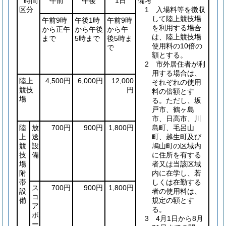
時間
午前
午後
1日
備考
区分
1 入場料等を徴収
して陸上競技場
午前9時
午後1時
午前9時
を利用する場合
から正午
から午後
から午
は、陸上競技場
まで
5時まで
後5時ま
使用料の10倍の
で
額とする。
2 市外居住者が利
用する場合は、
陸上
4,500円
6,000円
12,000
それぞれの使用
競技
円
料の倍額とす
場
る。ただし、坂
戸市、鶴ヶ島
市、日高市、川
陸
放
700円
900円
1,800円
島町、毛呂山
上
送
町、越生町及び
競
設
鳩山町の区域内
技
備
に住所を有する
場
者又は当該区域
附
内に在学し、若
帯
しくは在勤する
ス
700円
900円
1,800円
設
者の使用料は、
コ
備
規定の額とす
ア
る。
ボ
3 4月1日から8月
ー