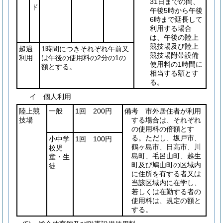
31日までの間、
ド
午後5時から午後
6時まで延長して
利用する場合
は、午後の陸上
競技場及び陸上
超過
1時間につきそれぞれ午前又
競技場附帯設備
利用
は午後の使用料の2分の1の
使用料の1時間に
額とする。
相当する額とす
る。
イ 個人利用
陸上競
一般
1回 200円
備考 市外居住者が利用
技場
する場合は、それぞれ
の使用料の倍額とす
る。ただし、坂戸市、
小中学
1回 100円
鶴ヶ島市、日高市、川
校児
島町、毛呂山町、越生
童・生
町及び鳩山町の区域内
徒
に住所を有する者又は
当該区域内に在学し、
若しくは在勤する者の
使用料は、規定の額と
する。