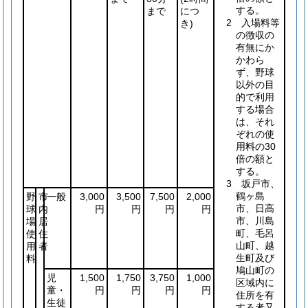
する。
まで
につ
2 入場料等
き)
の徴収の
有無にか
かわら
ず、野球
以外の目
的で利用
する場合
は、それ
ぞれの使
用料の30
倍の額と
する。
3 坂戸市、
鶴ヶ島
野
市
一般
3,000
3,500
7,500
2,000
市、日高
球
内
円
円
円
円
市、川島
場
居
町、毛呂
使
住
山町、越
用
者
生町及び
料
鳩山町の
児
1,500
1,750
3,750
1,000
区域内に
童・
円
円
円
円
住所を有
生徒
する者又