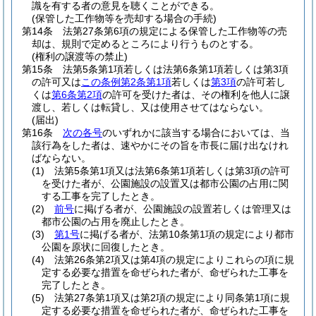
識を有する者の意見を聴くことができる。
(保管した工作物等を売却する場合の手続)
第14条
法第27条第6項の規定による保管した工作物等の売
却は、規則で定めるところにより行うものとする。
(権利の譲渡等の禁止)
第15条
法第5条第1項若しくは法第6条第1項若しくは第3項
の許可又は
この条例第2条第1項
若しくは
第3項
の許可若し
くは
第6条第2項
の許可を受けた者は、その権利を他人に譲
渡し、若しくは転貸し、又は使用させてはならない。
(届出)
第16条
次の各号
のいずれかに該当する場合においては、当
該行為をした者は、速やかにその旨を市長に届け出なけれ
ばならない。
(1)
法第5条第1項又は法第6条第1項若しくは第3項の許可
を受けた者が、公園施設の設置又は都市公園の占用に関
する工事を完了したとき。
(2)
前号
に掲げる者が、公園施設の設置若しくは管理又は
都市公園の占用を廃止したとき。
(3)
第1号
に掲げる者が、法第10条第1項の規定により都市
公園を原状に回復したとき。
(4)
法第26条第2項又は第4項の規定によりこれらの項に規
定する必要な措置を命ぜられた者が、命ぜられた工事を
完了したとき。
(5)
法第27条第1項又は第2項の規定により同条第1項に規
定する必要な措置を命ぜられた者が、命ぜられた工事を