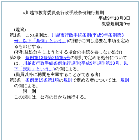
○川越市教育委員会行政手続条例施行規則
平成9年10月3日
教委規則第9号
(趣旨)
第1条
この規則は、
川越市行政手続条例
(平成9年条例第3
号。以下「条例」という。)
の施行に関し必要な事項を定め
るものとする。
(不利益処分をしようとする場合の手続を要しない処分)
第2条
条例第13条第2項第5号
の規則で定める処分について
は、
川越市行政手続条例施行規則
(平成9年規則第33号。以
下「規則」という。)
の例による。
(職員以外に聴聞を主宰することができる者)
第3条
条例第19条第1項
の
規則
で定める者については、
規則
の例による。
附
則
この規則は、公布の日から施行する。