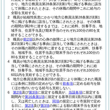
かり、地方公務員法第28条第2項第1号に掲げる事由に該当
して休職にされたときは、その休職の期間中これに給与の
全額を支給する。
2
職員が結核性疾患にかかり地方公務員法第28条第2項第1
号に掲げる事由に該当して休職にされたときは、その休職
の期間が満2年に達するまでは、これに給料、扶養手当、地
域手当、住居手当及び期末手当のそれぞれ100分の80を支
給することができる。
3
職員が
前2項
以外の心身の故障により地方公務員法第28条
第2項第1号に掲げる事由に該当して休職にされたときは、
その休職の期間が満1年に達するまではこれに給料、扶養手
当、地域手当、住居手当及び期末手当のそれぞれ100分の
80を支給することができる。
4
職員が地方公務員法第28条第2項第2号に掲げる事由に該
当して休職にされたときは、その休職の期間中これに給
料、扶養手当、地域手当及び住居手当のそれぞれ100分の
60以内を支給することができる。
5
地方公務員法第28条第2項の規定により休職にされた職員
には条例に別段の定めがない限り
前各項
に定める給与を除
くほか他のいかなる給与も支給しない。
6
第2項
及び
第3項
に規定する職員が、
当該各項
に規定する
期間内で
第16条第1項
に規定する基準日前1箇月以内に退職
し、又は死亡したときは、
同項
の規定により市規則で定め
る日に、
第2項
及び
第3項
の例による額の期末手当を支給す