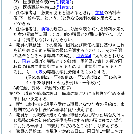
(2)
医療職給料表
(一)
(
別表第2
)
(3)
医療職給料表
(二)
(
別表第3
)
2
任命権者は、必要があると認めるときは、
前項
の給料表
(以下「給料表」という。)
と異なる給料の額を定めること
ができる。
3
任命権者は、
前項
の規定により給料表と異なる給料を定め
た者の昇給等に関しては、他の職員との間に権衡を失しな
いよう措置しなければならない。
4
職員の職務は、その複雑、困難及び責任の度に基づきこれ
を給料表に定める職務の級に分類するものとし、その分類
の基準となるべき職務の内容は、
別表第4
に定めるとおりと
し、
同表
に掲げる職務とその複雑、困難及び責任の度が同
程度の職務で市規則で定めるものは、市規則で定めるとこ
ろにより、
同表
の職務の級に分類するものとする。
(昭63条例22・平4条例28・平13条例12・平15条例
4・平28条例4・令元条例15・一部改正)
(初任給、昇格、昇給等の基準)
第4条
職員の職務の級は、職務の級ごとに市規則で定める基
準に従い決定する。
2
新たに給料表の適用を受ける職員となつた者の号給は、市
規則で定める初任給の基準に従い決定する。
3
職員が一の職務の級から他の職務の級に移つた場合又は同
じ職務の級の初任給の基準を異にする他の職に移つた場合
における号給は、市規則の定めるところにより決定する。
4
職員の昇給は、市規則で定める日に、同日前1年間におけ