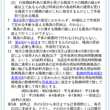
(2)
行政職給料表の適用を受ける職員でその職務の級が8
級以上であるもの及び同表以外の各給料表の適用を受け
る職員でその職務の級がこれに相当するものとして市規
則で定める職員
7
第4項
及び
第5項
の規定にかかわらず、60歳以上で市規則
で定める年齢を超える職員の昇給は、行わない。
8
職員の昇給は、その属する職務の級における最高の号給を
超えて行うことができない。
9
職員の昇給は、予算の範囲内で行わなければならない。
10
第4項
から
前項
までに規定するもののほか、職員の昇給
に関し必要な事項は、市規則で定める。
11
地方公務員法第22条の4第1項又は第22条の5第1項の規
定により採用された職員
(以下「定年前再任用短時間勤務職
員」という。)
の給料月額は、当該定年前再任用短時間勤務
職員に適用される給料表の定年前再任用短時間勤務職員の
欄に掲げる基準給料月額のうち、当該定年前再任用短時間
勤務職員の属する職務の級に応じた額に、
勤務時間条例第2
条第3項
の規定により定められた当該定年前再任用短時間勤
務職員の勤務時間を
同条第1項
に規定する勤務時間で除して
得た数を乗じて得た額とする。
(昭61条例1・昭63条例22・平元条例43・平13条例
12・平19条例5・令4条例16・令7条例3・一部改正)
(給料の支給)
第5条
給料は、月の1日から末日までを計算期間とし、毎月
21日に支給する。
ただし、その日が土曜日若しくは日曜日