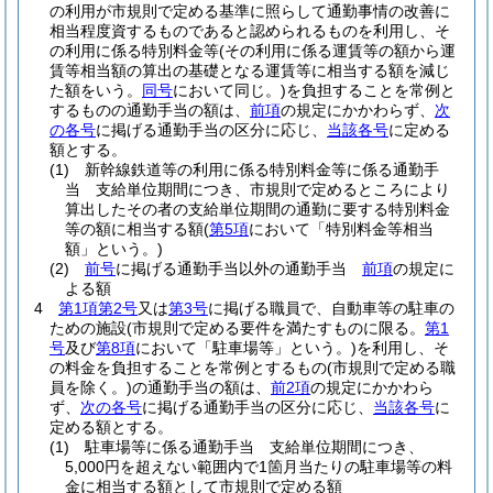
の利用が市規則で定める基準に照らして通勤事情の改善に
相当程度資するものであると認められるものを利用し、そ
の利用に係る特別料金等
(その利用に係る運賃等の額から運
賃等相当額の算出の基礎となる運賃等に相当する額を減じ
た額をいう。
同号
において同じ。)
を負担することを常例と
するものの通勤手当の額は、
前項
の規定にかかわらず、
次
の各号
に掲げる通勤手当の区分に応じ、
当該各号
に定める
額とする。
(1)
新幹線鉄道等の利用に係る特別料金等に係る通勤手
当 支給単位期間につき、市規則で定めるところにより
算出したその者の支給単位期間の通勤に要する特別料金
等の額に相当する額
(
第5項
において「特別料金等相当
額」という。)
(2)
前号
に掲げる通勤手当以外の通勤手当
前項
の規定に
よる額
4
第1項第2号
又は
第3号
に掲げる職員で、自動車等の駐車の
ための施設
(市規則で定める要件を満たすものに限る。
第1
号
及び
第8項
において「駐車場等」という。)
を利用し、そ
の料金を負担することを常例とするもの
(市規則で定める職
員を除く。)
の通勤手当の額は、
前2項
の規定にかかわら
ず、
次の各号
に掲げる通勤手当の区分に応じ、
当該各号
に
定める額とする。
(1)
駐車場等に係る通勤手当 支給単位期間につき、
5,000円を超えない範囲内で1箇月当たりの駐車場等の料
金に相当する額として市規則で定める額