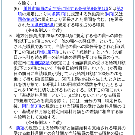
を除く。)
(6)
川越市職員の定年等に関する条例第9条第1項
又は
第2
項
の規定により
同条第1項
に規定する異動期間
(
同項
又は
同条第2項
の規定により延長された期間を含む。)
を延長
された
同条例第6条
に規定する職を占める職員
(令4条例16・全改)
5
地方公務員法第28条の2第4項に規定する他の職への降任
等
(以下この項において「他の職への降任等」という。)
を
された職員であつて、当該他の職への降任等をされた日
(以
下この項及び
附則第7項
において「異動日」という。)
の前
日から引き続き同一の給料表の適用を受ける職員のうち、
特定日に
附則第3項
の規定により当該職員の受ける給料月額
(以下この項において「特定日給料月額」という。)
が異動
日の前日に当該職員が受けていた給料月額に100分の70を
乗じて得た額
(当該額に、50円未満の端数を生じたときはこ
れを切り捨て、50円以上100円未満の端数を生じたときは
これを100円に切り上げるものとする。以下この項におい
て「基礎給料月額」という。)
に達しないこととなる職員
(市規則で定める職員を除く。)
には、当分の間、特定日以
後、
附則第3項
の規定により当該職員の受ける給料月額のほ
か、基礎給料月額と特定日給料月額との差額に相当する額
を給料として支給する。
(令4条例16・全改)
6
前項
の規定による給料の額と当該給料を支給される職員の
受ける給料月額との合計額が当該職員の属する職務の級に