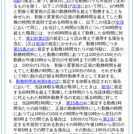
5条
の規定に基づく週休日における勤務のうち市規則で定め
るものを除く。以下この項及び
次項
において同じ。)
の時間
と割振り変更前の正規の勤務時間を超えて勤務することを
命ぜられ、割振り変更前の正規の勤務時間を超えてした勤
務の時間
(市規則で定める時間を除く。以下この項及び
次項
において同じ。)
を合計した時間が1箇月について60時間を
超えた職員には、その60時間を超えて勤務した全時間に対
して、
第1項
(
第2項
の規定により読み替えて適用する場合を
含む。)
又は
前項
の規定にかかわらず、勤務1時間につき、
第15条の4
に規定する勤務1時間当たりの給与額に、正規の
勤務時間外にした勤務の時間にあつては100分の150
(その
勤務が午後10時から翌日の午前5時までの間である場合
は、100分の175)
を、割振り変更前の正規の勤務時間を超
えてした勤務の時間にあつては100分の50を、それぞれ乗
じて得た額の合計額を時間外勤務手当として支給する。
5
勤務時間条例第8条の2
に規定する休暇を指定された場合
において、当該休暇を職員が取得したときは、
前項
に規定
する60時間を超えて勤務した全時間のうち当該休暇の指定
に代えられた時間外勤務手当の支給に係る時間に対して
は、当該時間1時間につき、
第15条の4
に規定する勤務1時
間当たりの給与額に、正規の勤務時間外にした勤務の時間
にあつては100分の150
(その時間が午後10時から翌日の午
前5時までの間である場合は、100分の175)
から
第1項
に規
定する市規則で定める割合
(その時間が午後10時から翌日の
午前5時までの間である場合は、その割合に100分の25を加