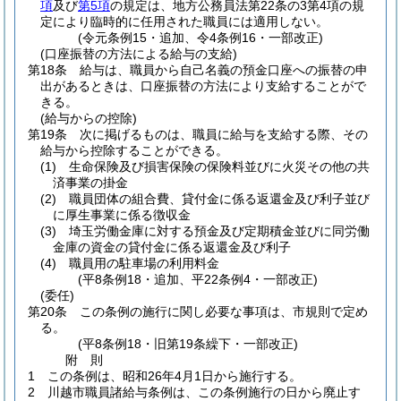
項
及び
第5項
の規定は、地方公務員法第22条の3第4項の規
定により臨時的に任用された職員には適用しない。
(令元条例15・追加、令4条例16・一部改正)
(口座振替の方法による給与の支給)
第18条
給与は、職員から自己名義の預金口座への振替の申
出があるときは、口座振替の方法により支給することがで
きる。
(給与からの控除)
第19条
次に掲げるものは、職員に給与を支給する際、その
給与から控除することができる。
(1)
生命保険及び損害保険の保険料並びに火災その他の共
済事業の掛金
(2)
職員団体の組合費、貸付金に係る返還金及び利子並び
に厚生事業に係る徴収金
(3)
埼玉労働金庫に対する預金及び定期積金並びに同労働
金庫の資金の貸付金に係る返還金及び利子
(4)
職員用の駐車場の利用料金
(平8条例18・追加、平22条例4・一部改正)
(委任)
第20条
この条例の施行に関し必要な事項は、市規則で定め
る。
(平8条例18・旧第19条繰下・一部改正)
附
則
1
この条例は、昭和26年4月1日から施行する。
2
川越市職員諸給与条例は、この条例施行の日から廃止す