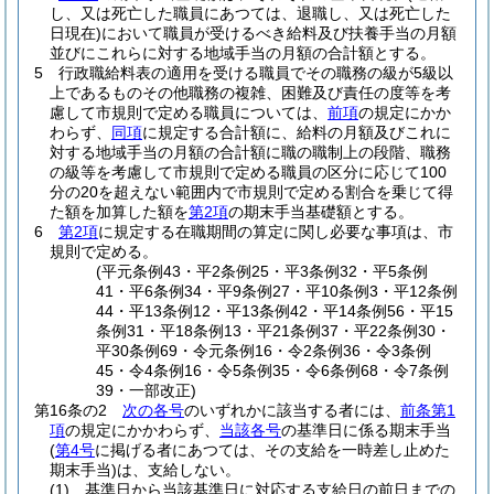
し、又は死亡した職員にあつては、退職し、又は死亡した
日現在)
において職員が受けるべき給料及び扶養手当の月額
並びにこれらに対する地域手当の月額の合計額とする。
5
行政職給料表の適用を受ける職員でその職務の級が5級以
上であるものその他職務の複雑、困難及び責任の度等を考
慮して市規則で定める職員については、
前項
の規定にかか
わらず、
同項
に規定する合計額に、給料の月額及びこれに
対する地域手当の月額の合計額に職の職制上の段階、職務
の級等を考慮して市規則で定める職員の区分に応じて100
分の20を超えない範囲内で市規則で定める割合を乗じて得
た額を加算した額を
第2項
の期末手当基礎額とする。
6
第2項
に規定する在職期間の算定に関し必要な事項は、市
規則で定める。
(平元条例43・平2条例25・平3条例32・平5条例
41・平6条例34・平9条例27・平10条例3・平12条例
44・平13条例12・平13条例42・平14条例56・平15
条例31・平18条例13・平21条例37・平22条例30・
平30条例69・令元条例16・令2条例36・令3条例
45・令4条例16・令5条例35・令6条例68・令7条例
39・一部改正)
第16条の2
次の各号
のいずれかに該当する者には、
前条第1
項
の規定にかかわらず、
当該各号
の基準日に係る期末手当
(
第4号
に掲げる者にあつては、その支給を一時差し止めた
期末手当)
は、支給しない。
(1)
基準日から当該基準日に対応する支給日の前日までの