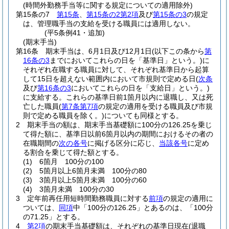
(時間外勤務手当等に関する規定についての適用除外)
第15条の7
第15条
、
第15条の2第2項
及び
第15条の3
の規定
は、管理職手当の支給を受ける職員には適用しない。
(平5条例41・追加)
(期末手当)
第16条
期末手当は、6月1日及び12月1日
(以下この条から
第
16条の3
までにおいてこれらの日を「基準日」という。)
に
それぞれ在職する職員に対して、それぞれ基準日から起算
して15日を超えない範囲内において市規則で定める日
(
次条
及び
第16条の3
においてこれらの日を「支給日」という。)
に支給する。
これらの基準日前1箇月以内に退職し、又は死
亡した職員
(
第7条第7項
の規定の適用を受ける職員及び市規
則で定める職員を除く。)
についても同様とする。
2
期末手当の額は、期末手当基礎額に100分の126.25を乗じ
て得た額に、基準日以前6箇月以内の期間におけるその者の
在職期間の
次の各号
に掲げる区分に応じ、
当該各号
に定め
る割合を乗じて得た額とする。
(1)
6箇月 100分の100
(2)
5箇月以上6箇月未満 100分の80
(3)
3箇月以上5箇月未満 100分の60
(4)
3箇月未満 100分の30
3
定年前再任用短時間勤務職員に対する
前項
の規定の適用に
ついては、
同項
中「100分の126.25」とあるのは、「100分
の71.25」とする。
4
第2項
の期末手当基礎額は、それぞれの基準日現在
(退職