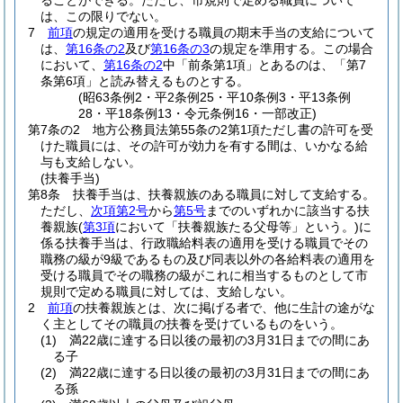
ることができる。
ただし、市規則で定める職員について
は、この限りでない。
7
前項
の規定の適用を受ける職員の期末手当の支給について
は、
第16条の2
及び
第16条の3
の規定を準用する。
この場合
において、
第16条の2
中「前条第1項」とあるのは、「第7
条第6項」と読み替えるものとする。
(昭63条例2・平2条例25・平10条例3・平13条例
28・平18条例13・令元条例16・一部改正)
第7条の2
地方公務員法第55条の2第1項ただし書の許可を受
けた職員には、その許可が効力を有する間は、いかなる給
与も支給しない。
(扶養手当)
第8条
扶養手当は、扶養親族のある職員に対して支給する。
ただし、
次項第2号
から
第5号
までのいずれかに該当する扶
養親族
(
第3項
において「扶養親族たる父母等」という。)
に
係る扶養手当は、行政職給料表の適用を受ける職員でその
職務の級が9級であるもの及び同表以外の各給料表の適用を
受ける職員でその職務の級がこれに相当するものとして市
規則で定める職員に対しては、支給しない。
2
前項
の扶養親族とは、次に掲げる者で、他に生計の途がな
く主としてその職員の扶養を受けているものをいう。
(1)
満22歳に達する日以後の最初の3月31日までの間にあ
る子
(2)
満22歳に達する日以後の最初の3月31日までの間にあ
る孫