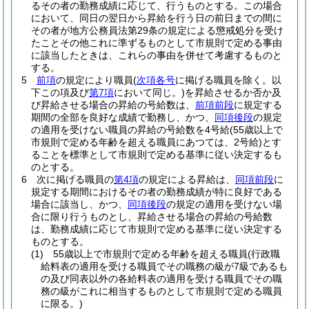
るその者の勤務成績に応じて、行うものとする。
この場合
において、同日の翌日から昇給を行う日の前日までの間に
その者が地方公務員法第29条の規定による懲戒処分を受け
たことその他これに準ずるものとして市規則で定める事由
に該当したときは、これらの事由を併せて考慮するものと
する。
5
前項
の規定により職員
(
次項各号
に掲げる職員を除く。以
下この項及び
第7項
において同じ。)
を昇給させるか否か及
び昇給させる場合の昇給の号給数は、
前項前段
に規定する
期間の全部を良好な成績で勤務し、かつ、
同項後段
の規定
の適用を受けない職員の昇給の号給数を4号給
(55歳以上で
市規則で定める年齢を超える職員にあつては、2号給)
とす
ることを標準として市規則で定める基準に従い決定するも
のとする。
6
次に掲げる職員の
第4項
の規定による昇給は、
同項前段
に
規定する期間におけるその者の勤務成績が特に良好である
場合に該当し、かつ、
同項後段
の規定の適用を受けない場
合に限り行うものとし、昇給させる場合の昇給の号給数
は、勤務成績に応じて市規則で定める基準に従い決定する
ものとする。
(1)
55歳以上で市規則で定める年齢を超える職員
(行政職
給料表の適用を受ける職員でその職務の級が7級であるも
の及び同表以外の各給料表の適用を受ける職員でその職
務の級がこれに相当するものとして市規則で定める職員
に限る。)