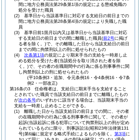
間に地方公務員法第29条第1項の規定による懲戒免職の
処分を受けた職員
(2)
基準日から当該基準日に対応する支給日の前日までの
間に地方公務員法第28条第4項の規定により失職した職
員
(3)
基準日前1箇月以内又は基準日から当該基準日に対応
する支給日の前日までの間に離職した職員
(
前2号
に掲げ
る者を除く。)
で、その離職した日から当該支給日の前日
までの間に拘禁刑以上の刑に処せられたもの
(4)
次条第1項
の規定により期末手当の支給を一時差し止
める処分を受けた者
(当該処分を取り消された者を除
く。)
で、その者の在職期間中の行為に係る刑事事件に関
し拘禁刑以上の刑に処せられたもの
(平10条例3・追加、令元条例16・令4条例16・令7条
例2・一部改正)
第16条の3
任命権者は、支給日に期末手当を支給すること
とされていた職員で当該支給日の前日までに離職したもの
が
次の各号
のいずれかに該当する場合は、当該期末手当の
支給を一時差し止めることができる。
(1)
離職した日から当該支給日の前日までの間に、その者
の在職期間中の行為に係る刑事事件に関して、その者が
起訴
(当該起訴に係る犯罪について拘禁刑以上の刑が定め
られているものに限り、刑事訴訟法
(昭和23年法律第131
号)
第6編に規定する略式手続によるものを除く。
第3項
に
おいて同じ。)
をされ、その判決が確定していない場合