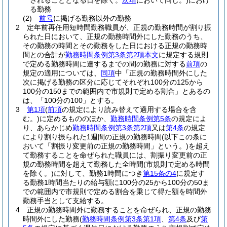
されることとなる日を除く。
次項
において同じ。)
におけ
る勤務
(2)
前号
に掲げる勤務以外の勤務
2
定年前再任用短時間勤務職員が、正規の勤務時間が割り振
られた日において、正規の勤務時間外にした勤務のうち、
その勤務の時間とその勤務をした日における正規の勤務時
間との合計が
勤務時間条例第3条第2項本文
に規定する規則
で定める勤務時間に達するまでの間の勤務に対する
前項
の
規定の適用については、
同項
中「正規の勤務時間外にした
次に掲げる勤務の区分に応じてそれぞれ100分の125から
100分の150までの範囲内で市規則で定める割合」とあるの
は、「100分の100」とする。
3
第1項
(
前項
の規定により読み替えて適用する場合を含
む。)
に定めるもののほか、
勤務時間条例第5条
の規定によ
り、あらかじめ
勤務時間条例第3条第2項
又は
第4条
の規定
により割り振られた1週間の正規の勤務時間
(以下この条に
おいて「割振り変更前の正規の勤務時間」という。)
を超え
て勤務することを命ぜられた職員には、割振り変更前の正
規の勤務時間を超えて勤務した全時間
(市規則で定める時間
を除く。)
に対して、勤務1時間につき
第15条の4
に規定す
る勤務1時間当たりの給与額に100分の25から100分の50ま
での範囲内で市規則で定める割合を乗じて得た額を時間外
勤務手当として支給する。
4
正規の勤務時間外に勤務することを命ぜられ、正規の勤務
時間外にした勤務
(
勤務時間条例第3条第1項
、
第4条
及び
第