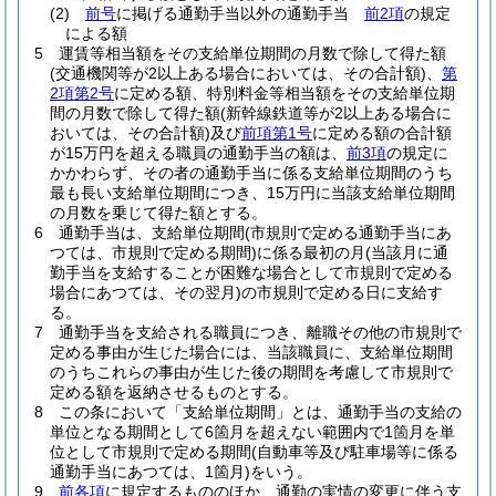
(2)
前号
に掲げる通勤手当以外の通勤手当
前2項
の規定
による額
5
運賃等相当額をその支給単位期間の月数で除して得た額
(交通機関等が2以上ある場合においては、その合計額)
、
第
2項第2号
に定める額、特別料金等相当額をその支給単位期
間の月数で除して得た額
(新幹線鉄道等が2以上ある場合に
おいては、その合計額)
及び
前項第1号
に定める額の合計額
が15万円を超える職員の通勤手当の額は、
前3項
の規定に
かかわらず、その者の通勤手当に係る支給単位期間のうち
最も長い支給単位期間につき、15万円に当該支給単位期間
の月数を乗じて得た額とする。
6
通勤手当は、支給単位期間
(市規則で定める通勤手当にあ
つては、市規則で定める期間)
に係る最初の月
(当該月に通
勤手当を支給することが困難な場合として市規則で定める
場合にあつては、その翌月)
の市規則で定める日に支給す
る。
7
通勤手当を支給される職員につき、離職その他の市規則で
定める事由が生じた場合には、当該職員に、支給単位期間
のうちこれらの事由が生じた後の期間を考慮して市規則で
定める額を返納させるものとする。
8
この条において「支給単位期間」とは、通勤手当の支給の
単位となる期間として6箇月を超えない範囲内で1箇月を単
位として市規則で定める期間
(自動車等及び駐車場等に係る
通勤手当にあつては、1箇月)
をいう。
9
前各項
に規定するもののほか、通勤の実情の変更に伴う支