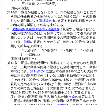
(平13条例12・一部改正)
(給与の減額)
第14条
職員が勤務しないときは、その勤務しないことにつ
き特に任命権者の承認があつた場合を除くほか、その勤務
しない1時間につき
第15条の4
に規定する勤務1時間当たり
の給与額を減額して給与を支給する。
2
勤務時間条例第13条第2項第3号
に規定する場合における
病気休暇の開始の日から起算して90日を超えて引き続き勤
務しないときは、その期間経過後の当該病気休暇に係る日
につき、
前項
の規定にかかわらず、給料の100分の10を減
額して給与を支給する。
(平元条例40・平5条例41・平7条例17・平22条例
3・一部改正)
(時間外勤務手当)
第15条
正規の勤務時間外に勤務することを命ぜられた職員
には、正規の勤務時間外に勤務した全時間に対して、勤務1
時間につき、
第15条の4
に規定する勤務1時間当たりの給与
額に正規の勤務時間外にした次に掲げる勤務の区分に応じ
てそれぞれ100分の125から100分の150までの範囲内で市
規則で定める割合
(その勤務が午後10時から翌日の午前5時
までの間である場合は、その割合に100分の25を加算した
割合)
を乗じて得た額を時間外勤務手当として支給する。
(1)
正規の勤務時間が割り振られた日
(
次条
の規定により
正規の勤務時間中に勤務した職員に休日勤務手当が支給