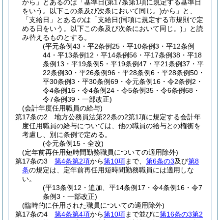
から」とあるのは「基準日
(第17条第1項に規定する基準日
をいう。以下この条及び次条において同じ。)
から」と、
「支給日」とあるのは「支給日
(同項に規定する市規則で定
める日をいう。以下この条及び次条において同じ。)
」と読
み替えるものとする。
(平元条例43・平2条例25・平10条例3・平12条例
44・平13条例12・平14条例56・平17条例38・平18
条例13・平19条例5・平19条例47・平21条例37・平
22条例30・平26条例96・平28条例6・平28条例50・
平30条例3・平30条例69・令元条例16・令2条例2・
令4条例16・令4条例24・令5条例35・令6条例68・
令7条例39・一部改正)
(会計年度任用職員の給与)
第17条の2
地方公務員法第22条の2第1項に規定する会計年
度任用職員の給与については、他の職員の給与との権衡を
考慮し、別に条例で定める。
(令元条例15・全改)
(定年前再任用短時間勤務職員についての適用除外)
第17条の3
第4条第2項
から
第10項
まで、
第6条の3
及び
第8
条
の規定は、定年前再任用短時間勤務職員には適用しな
い。
(平13条例12・追加、平14条例17・令4条例16・令7
条例3・一部改正)
(臨時的に任用された職員についての適用除外)
第17条の4
第4条第4項
から
第10項
まで並びに
第16条の3第2