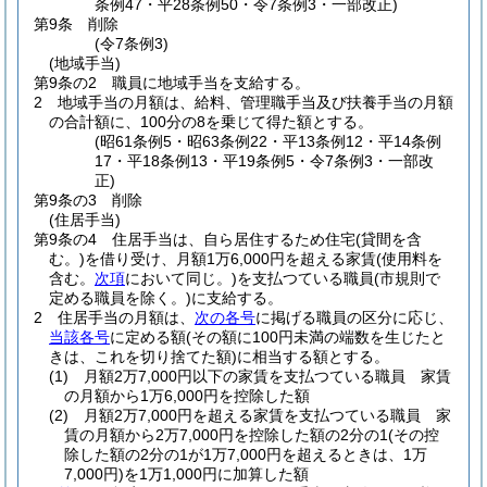
条例47・平28条例50・令7条例3・一部改正)
第9条
削除
(令7条例3)
(地域手当)
第9条の2
職員に地域手当を支給する。
2
地域手当の月額は、給料、管理職手当及び扶養手当の月額
の合計額に、100分の8を乗じて得た額とする。
(昭61条例5・昭63条例22・平13条例12・平14条例
17・平18条例13・平19条例5・令7条例3・一部改
正)
第9条の3
削除
(住居手当)
第9条の4
住居手当は、自ら居住するため住宅
(貸間を含
む。)
を借り受け、月額1万6,000円を超える家賃
(使用料を
含む。
次項
において同じ。)
を支払つている職員
(市規則で
定める職員を除く。)
に支給する。
2
住居手当の月額は、
次の各号
に掲げる職員の区分に応じ、
当該各号
に定める額
(その額に100円未満の端数を生じたと
きは、これを切り捨てた額)
に相当する額とする。
(1)
月額2万7,000円以下の家賃を支払つている職員 家賃
の月額から1万6,000円を控除した額
(2)
月額2万7,000円を超える家賃を支払つている職員 家
賃の月額から2万7,000円を控除した額の2分の1
(その控
除した額の2分の1が1万7,000円を超えるときは、1万
7,000円)
を1万1,000円に加算した額