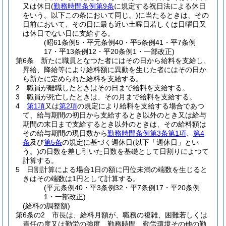
又は休日
(
勤務時間条例第9条
に規定する祝日法による休日
をいう。以下この条において同じ。)
に当たるときは、その
日前において、その日に最も近い土曜日若しくは日曜日又
は休日でない日に支給する。
(昭61条例5・平元条例40・平5条例41・平7条例
17・平13条例12・平20条例1・一部改正)
第6条
新たに職員となつた者にはその日から給料を支給し、
昇給、降給等により給料額に異動を生じた者にはその日か
ら新たに定められた給料を支給する。
2
職員が離職したときはその日まで給料を支給する。
3
職員が死亡したときは、その月まで給料を支給する。
4
第1項
又は
第2項
の規定により給料を支給する場合であつ
て、給与期間の初日から支給するとき以外のとき又は給与
期間の末日まで支給するとき以外のときは、その給料額は
その給与期間の現日数から
勤務時間条例第3条第1項
、
第4
条
及び
第5条
の規定に基づく週休日
(以下「週休日」とい
う。)
の日数を差し引いた日数を基礎として日割りによつて
計算する。
5
日割計算による場合1日の額に円位未満の端数を生じると
きはその端数は1円として計算する。
(平元条例40・平3条例32・平7条例17・平20条例
1・一部改正)
(給料の調整額)
第6条の2
市長は、給料月額が、職務の複雑、困難若しくは
責任の度又は勤労の強度、勤務時間、勤労環境その他の勤