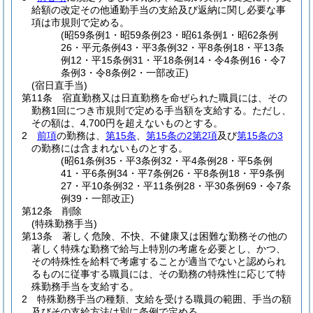
給額の改定その他通勤手当の支給及び返納に関し必要な事
項は市規則で定める。
(昭59条例1・昭59条例23・昭61条例1・昭62条例
26・平元条例43・平3条例32・平8条例18・平13条
例12・平15条例31・平18条例14・令4条例16・令7
条例3・令8条例2・一部改正)
(宿日直手当)
第11条
宿直勤務又は日直勤務を命ぜられた職員には、その
勤務1回につき市規則で定める手当額を支給する。
ただし、
その額は、4,700円を超えないものとする。
2
前項
の勤務は、
第15条
、
第15条の2第2項
及び
第15条の3
の勤務には含まれないものとする。
(昭61条例35・平3条例32・平4条例28・平5条例
41・平6条例34・平7条例26・平8条例18・平9条例
27・平10条例32・平11条例28・平30条例69・令7条
例39・一部改正)
第12条
削除
(特殊勤務手当)
第13条
著しく危険、不快、不健康又は困難な勤務その他の
著しく特殊な勤務で給与上特別の考慮を必要とし、かつ、
その特殊性を給料で考慮することが適当でないと認められ
るものに従事する職員には、その勤務の特殊性に応じて特
殊勤務手当を支給する。
2
特殊勤務手当の種類、支給を受ける職員の範囲、手当の額
及びその支給方法は別に条例で定める。