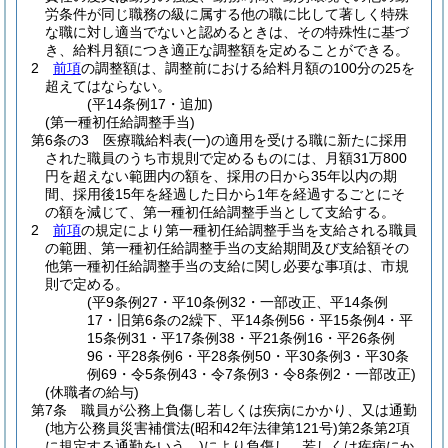
労条件が同じ職務の級に属する他の職に比して著しく特殊
な職に対し適当でないと認めるときは、その特殊性に基づ
き、給料月額につき適正な調整額を定めることができる。
2
前項
の調整額は、調整前における給料月額の100分の25を
超えてはならない。
(平14条例17・追加)
(第一種初任給調整手当)
第6条の3
医療職給料表
(一)
の適用を受ける職に新たに採用
された職員のうち市規則で定めるものには、月額31万800
円を超えない範囲内の額を、採用の日から35年以内の期
間、採用後15年を経過した日から1年を経過するごとにそ
の額を減じて、第一種初任給調整手当として支給する。
2
前項
の規定により第一種初任給調整手当を支給される職員
の範囲、第一種初任給調整手当の支給期間及び支給額その
他第一種初任給調整手当の支給に関し必要な事項は、市規
則で定める。
(平9条例27・平10条例32・一部改正、平14条例
17・旧第6条の2繰下、平14条例56・平15条例4・平
15条例31・平17条例38・平21条例16・平26条例
96・平28条例6・平28条例50・平30条例3・平30条
例69・令5条例43・令7条例3・令8条例2・一部改正)
(休職者の給与)
第7条
職員が公務上負傷し若しくは疾病にかかり、又は通勤
(地方公務員災害補償法
(昭和42年法律第121号)
第2条第2項
に規定する通勤をいう。)
により負傷し、若しくは疾病にか