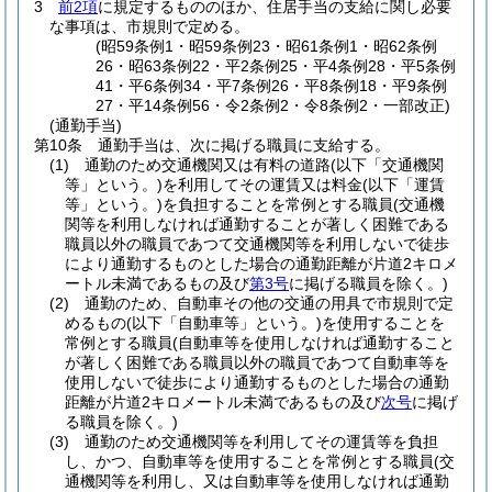
3
前2項
に規定するもののほか、住居手当の支給に関し必要
な事項は、市規則で定める。
(昭59条例1・昭59条例23・昭61条例1・昭62条例
26・昭63条例22・平2条例25・平4条例28・平5条例
41・平6条例34・平7条例26・平8条例18・平9条例
27・平14条例56・令2条例2・令8条例2・一部改正)
(通勤手当)
第10条
通勤手当は、次に掲げる職員に支給する。
(1)
通勤のため交通機関又は有料の道路
(以下「交通機関
等」という。)
を利用してその運賃又は料金
(以下「運賃
等」という。)
を負担することを常例とする職員
(交通機
関等を利用しなければ通勤することが著しく困難である
職員以外の職員であつて交通機関等を利用しないで徒歩
により通勤するものとした場合の通勤距離が片道2キロメ
ートル未満であるもの及び
第3号
に掲げる職員を除く。)
(2)
通勤のため、自動車その他の交通の用具で市規則で定
めるもの
(以下「自動車等」という。)
を使用することを
常例とする職員
(自動車等を使用しなければ通勤すること
が著しく困難である職員以外の職員であつて自動車等を
使用しないで徒歩により通勤するものとした場合の通勤
距離が片道2キロメートル未満であるもの及び
次号
に掲げ
る職員を除く。)
(3)
通勤のため交通機関等を利用してその運賃等を負担
し、かつ、自動車等を使用することを常例とする職員
(交
通機関等を利用し、又は自動車等を使用しなければ通勤