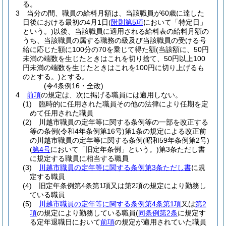
る。
3
当分の間、職員の給料月額は、当該職員が60歳に達した
日後における最初の4月1日
(
附則第5項
において「特定日」
という。)
以後、当該職員に適用される給料表の給料月額の
うち、当該職員の属する職務の級及び当該職員の受ける号
給に応じた額に100分の70を乗じて得た額
(当該額に、50円
未満の端数を生じたときはこれを切り捨て、50円以上100
円未満の端数を生じたときはこれを100円に切り上げるも
のとする。)
とする。
(令4条例16・全改)
4
前項
の規定は、次に掲げる職員には適用しない。
(1)
臨時的に任用された職員その他の法律により任期を定
めて任用された職員
(2)
川越市職員の定年等に関する条例等の一部を改正する
等の条例
(令和4年条例第16号)
第1条の規定による改正前
の川越市職員の定年等に関する条例
(昭和59年条例第2号)
(
第4号
において「旧定年条例」という。)
第3条ただし書
に規定する職員に相当する職員
(3)
川越市職員の定年等に関する条例第3条ただし書
に規
定する職員
(4)
旧定年条例第4条第1項又は第2項の規定により勤務し
ている職員
(5)
川越市職員の定年等に関する条例第4条第1項
又は
第2
項
の規定により勤務している職員
(
同条例第2条
に規定す
る定年退職日において
前項
の規定が適用されていた職員