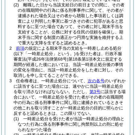
(2)
離職した日から当該支給日の前日までの間に、その者
の在職期間中の行為に係る刑事事件に関して、その者が
逮捕された場合又はその者から聴取した事項若しくは調
査により判明した事実に基づきその者に犯罪があると思
料するに至つた場合であつて、その者に対し期末手当を
支給することが、公務に対する住民の信頼を確保し、期
末手当に関する制度の適正かつ円滑な実施を維持する上
で重大な支障を生ずると認めるとき。
2
前項
の規定による期末手当の支給を一時差し止める処分
(以下「一時差止処分」という。)
を受けた者は、行政不服
審査法
(平成26年法律第68号)
第18条第1項本文に規定する
期間が経過した後においては、当該一時差止処分後の事情
の変化を理由に、当該一時差止処分をした者に対し、その
取消しを申し立てることができる。
3
任命権者は、一時差止処分について、
次の各号
のいずれか
に該当するに至つた場合には、速やかに当該一時差止処分
を取り消さなければならない。
ただし、
第3号
に該当する場
合において、一時差止処分を受けた者がその者の在職期間
中の行為に係る刑事事件に関し現に逮捕されているときそ
の他これを取り消すことが一時差止処分の目的に明らかに
反すると認めるときは、この限りでない。
(1)
一時差止処分を受けた者が当該一時差止処分の理由と
なつた行為に係る刑事事件に関し拘禁刑以上の刑に処せ
られなかつた場合