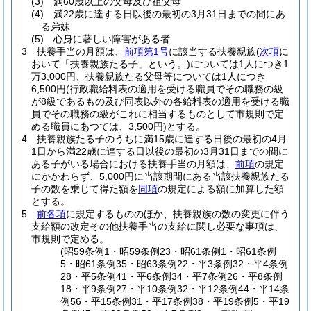
(3)
満60歳以上の父母及び祖父母
(4)
満22歳に達する日以後の最初の3月31日までの間にあ
る弟妹
(5)
心身に著しい障害がある者
3
扶養手当の月額は、
前項第1号
に該当する扶養親族
(
次項
に
おいて「扶養親族たる子」という。)
については1人につき1
万3,000円、扶養親族たる父母等については1人につき
6,500円
(行政職給料表の適用を受ける職員でその職務の級
が8級であるもの及び同表以外の各給料表の適用を受ける職
員でその職務の級がこれに相当するものとして市規則で定
める職員にあつては、3,500円)
とする。
4
扶養親族たる子のうちに満15歳に達する日後の最初の4月
1日から満22歳に達する日以後の最初の3月31日までの間に
ある子がいる場合における扶養手当の月額は、
前項
の規定
にかかわらず、5,000円に当該期間にある当該扶養親族たる
子の数を乗じて得た額を
同項
の規定による額に加算した額
とする。
5
前各項
に規定するもののほか、扶養親族の数の変更に伴う
支給額の改定その他扶養手当の支給に関し必要な事項は、
市規則で定める。
(昭59条例1・昭59条例23・昭61条例1・昭61条例
5・昭61条例35・昭63条例22・平3条例32・平4条例
28・平5条例41・平6条例34・平7条例26・平8条例
18・平9条例27・平10条例32・平12条例44・平14条
例56・平15条例31・平17条例38・平19条例5・平19