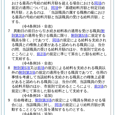
おける最高の号給の給料月額を超える場合における
同項
の
規定の適用については、
同項
中「基礎給料月額と特定日給
料月額」とあるのは、「当該職員の属する職務の級におけ
る最高の号給の給料月額と当該職員の受ける給料月額」と
する。
(令4条例16・全改)
7
異動日の前日から引き続き給料表の適用を受ける職員
(
附
則第3項
の適用を受ける職員に限り、
附則第5項
に規定する
職員を除く。)
であつて、
同項
の規定による給料を支給され
る職員との権衡上必要があると認められる職員には、当分
の間、当該職員の受ける給料月額のほか、市規則で定める
ところにより、
前2項
の規定に準じて算出した額を給料とし
て支給する。
(令4条例16・全改)
8
附則第5項
又は
前項
の規定による給料を支給される職員以
外の
附則第3項
の規定の適用を受ける職員であつて、任用の
事情を考慮して当該給料を支給される職員との権衡上必要
があると認められる職員には、当分の間、当該職員の受け
る給料月額のほか、市規則で定めるところにより、
前3項
の
規定に準じて算出した額を給料として支給する。
(令4条例16・追加)
9
任命権者は、
附則第3項
の規定により職員を降給させる場
合には、当該職員に対し、
同項
の規定により給料月額が異
動することとなつた旨を通知するものとする。
(令4条例16・追加)