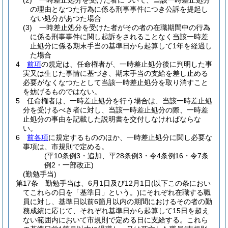
(2)
一時差止処分を受けた者について、当該一時差止処分
の理由となつた行為に係る刑事事件につき公訴を提起し
ない処分があつた場合
(3)
一時差止処分を受けた者がその者の在職期間中の行為
に係る刑事事件に関し起訴をされることなく当該一時差
止処分に係る期末手当の基準日から起算して1年を経過し
た場合
4
前項
の規定は、任命権者が、一時差止処分後に判明した事
実又は生じた事情に基づき、期末手当の支給を差し止める
必要がなくなつたとして当該一時差止処分を取り消すこと
を妨げるものではない。
5
任命権者は、一時差止処分を行う場合は、当該一時差止処
分を受けるべき者に対し、当該一時差止処分の際、一時差
止処分の事由を記載した説明書を交付しなければならな
い。
6
前各項
に規定するもののほか、一時差止処分に関し必要な
事項は、市規則で定める。
(平10条例3・追加、平28条例3・令4条例16・令7条
例2・一部改正)
(勤勉手当)
第17条
勤勉手当は、6月1日及び12月1日
(以下この条におい
てこれらの日を「基準日」という。)
にそれぞれ在職する職
員に対し、基準日以前6箇月以内の期間におけるその者の勤
務成績に応じて、それぞれ基準日から起算して15日を超え
ない範囲内において市規則で定める日に支給する。
これら