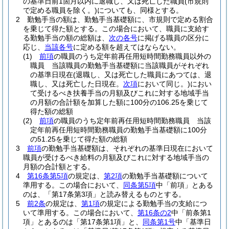
の基準日前1箇月以内に退職し、又は死亡した職員
(市規則
で定める職員を除く。)
についても、同様とする。
2
勤勉手当の額は、勤勉手当基礎額に、市規則で定める割合
を乗じて得た額とする。
この場合において、職員に支給す
る勤勉手当の額の総額は、
次の各号
に掲げる職員の区分に
応じ、
当該各号
に定める額を超えてはならない。
(1)
前項
の職員のうち定年前再任用短時間勤務職員以外の
職員 当該職員の勤勉手当基礎額に当該職員がそれぞれ
の基準日現在
(退職し、又は死亡した職員にあつては、退
職し、又は死亡した日現在。
次項
において同じ。)
におい
て受けるべき扶養手当の月額及びこれに対する地域手当
の月額の合計額を加算した額に100分の106.25を乗じて
得た額の総額
(2)
前項
の職員のうち定年前再任用短時間勤務職員 当該
定年前再任用短時間勤務職員の勤勉手当基礎額に100分
の51.25を乗じて得た額の総額
3
前項
の勤勉手当基礎額は、それぞれの基準日現在において
職員が受けるべき給料の月額及びこれに対する地域手当の
月額の合計額とする。
4
第16条第5項
の規定は、
第2項
の勤勉手当基礎額について
準用する。
この場合において、
同条第5項
中「前項」とある
のは、「第17条第3項」と読み替えるものとする。
5
前2条
の規定は、
第1項
の規定による勤勉手当の支給につ
いて準用する。
この場合において、
第16条の2
中「前条第1
項」とあるのは「第17条第1項」と、
同条第1号
中「基準日