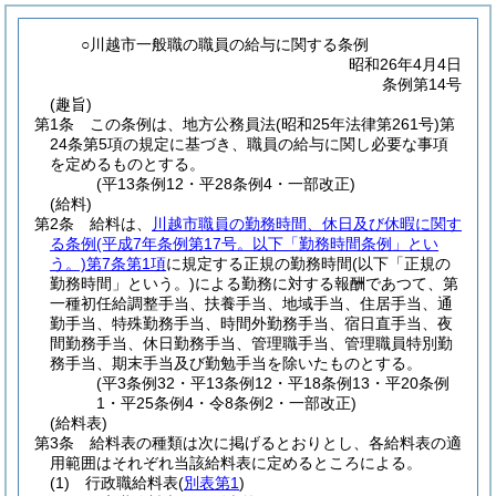
○川越市一般職の職員の給与に関する条例
昭和26年4月4日
条例第14号
(趣旨)
第1条
この条例は、地方公務員法
(昭和25年法律第261号)
第
24条第5項の規定に基づき、職員の給与に関し必要な事項
を定めるものとする。
(平13条例12・平28条例4・一部改正)
(給料)
第2条
給料は、
川越市職員の勤務時間、休日及び休暇に関す
る条例
(平成7年条例第17号。以下「勤務時間条例」とい
う。)
第7条第1項
に規定する正規の勤務時間
(以下「正規の
勤務時間」という。)
による勤務に対する報酬であつて、第
一種初任給調整手当、扶養手当、地域手当、住居手当、通
勤手当、特殊勤務手当、時間外勤務手当、宿日直手当、夜
間勤務手当、休日勤務手当、管理職手当、管理職員特別勤
務手当、期末手当及び勤勉手当を除いたものとする。
(平3条例32・平13条例12・平18条例13・平20条例
1・平25条例4・令8条例2・一部改正)
(給料表)
第3条
給料表の種類は次に掲げるとおりとし、各給料表の適
用範囲はそれぞれ当該給料表に定めるところによる。
(1)
行政職給料表
(
別表第1
)