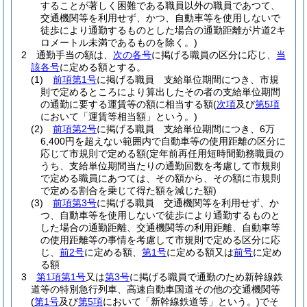
することが著しく困難である職員以外の職員であつて、
交通機関等を利用せず、かつ、自動車等を使用しないで
徒歩により通勤するものとした場合の通勤距離が片道2キ
ロメートル未満であるものを除く。)
2
通勤手当の額は、
次の各号
に掲げる職員の区分に応じ、
当
該各号
に定める額とする。
(1)
前項第1号
に掲げる職員 支給単位期間につき、市規
則で定めるところにより算出したその者の支給単位期間
の通勤に要する運賃等の額に相当する額
(
次項
及び
第5項
において「運賃等相当額」という。)
(2)
前項第2号
に掲げる職員 支給単位期間につき、6万
6,400円を超えない範囲内で自動車等の使用距離の区分に
応じて市規則で定める額
(定年前再任用短時間勤務職員の
うち、支給単位期間当たりの通勤回数を考慮して市規則
で定める職員にあつては、その額から、その額に市規則
で定める割合を乗じて得た額を減じた額)
(3)
前項第3号
に掲げる職員 交通機関等を利用せず、か
つ、自動車等を使用しないで徒歩により通勤するものと
した場合の通勤距離、交通機関等の利用距離、自動車等
の使用距離等の事情を考慮して市規則で定める区分に応
じ、
前2号
に定める額、
第1号
に定める額又は
前号
に定め
る額
3
第1項第1号
又は
第3号
に掲げる職員で通勤のため新幹線鉄
道等の特別急行列車、高速自動車国道その他の交通機関等
(
第1号
及び
第5項
において「新幹線鉄道等」という。)
でそ