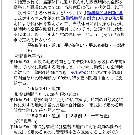
を指定されて、当該休日に割り振られた勤務時間の全部を
勤務した職員にあつては、当該休日に代わる代休日。以下
「祝日法による休日等」という。)
又は
勤務時間条例第9条
に規定する年末年始の休日
(
勤務時間条例第10条第1項
の規
定により代休日を指定されて、当該休日に割り振られた勤
務時間の全部を勤務した職員にあつては、当該休日に代わ
る代休日。以下「年末年始の休日等」という。)
その他市規
則で定める日をいう。
(平5条例41・追加、平7条例17・平20条例1・一部改
正)
(夜間勤務手当)
第15条の3
正規の勤務時間として午後10時から翌日の午前5
時までの間に勤務する職員には、その間に勤務した全時間
に対して、勤務1時間につき、
第15条の4
に規定する勤務1
時間当たりの給与額の100分の25を夜間勤務手当として支
給する。
(平5条例41・追加)
(勤務1時間当たりの給与額の算出)
第15条の4
勤務1時間当たりの給与額は、給料の月額及びこ
れに対する地域手当の月額の合計額を、市規則で定める時
間数で除して得た額とする。
(平5条例41・追加、平18条例13・一部改正)
(管理職手当)
第15条の5
市長は管理又は監督の地位にある職員の職のう
ち規則で定めるものに管理職手当を支給することができ