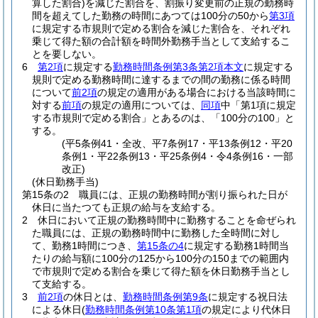
算した割合)
を減じた割合を、割振り変更前の正規の勤務時
間を超えてした勤務の時間にあつては100分の50から
第3項
に規定する市規則で定める割合を減じた割合を、それぞれ
乗じて得た額の合計額を時間外勤務手当として支給するこ
とを要しない。
6
第2項
に規定する
勤務時間条例第3条第2項本文
に規定する
規則で定める勤務時間に達するまでの間の勤務に係る時間
について
前2項
の規定の適用がある場合における当該時間に
対する
前項
の規定の適用については、
同項
中「第1項に規定
する市規則で定める割合」とあるのは、「100分の100」と
する。
(平5条例41・全改、平7条例17・平13条例12・平20
条例1・平22条例13・平25条例4・令4条例16・一部
改正)
(休日勤務手当)
第15条の2
職員には、正規の勤務時間が割り振られた日が
休日に当たつても正規の給与を支給する。
2
休日において正規の勤務時間中に勤務することを命ぜられ
た職員には、正規の勤務時間中に勤務した全時間に対し
て、勤務1時間につき、
第15条の4
に規定する勤務1時間当
たりの給与額に100分の125から100分の150までの範囲内
で市規則で定める割合を乗じて得た額を休日勤務手当とし
て支給する。
3
前2項
の休日とは、
勤務時間条例第9条
に規定する祝日法
による休日
(
勤務時間条例第10条第1項
の規定により代休日