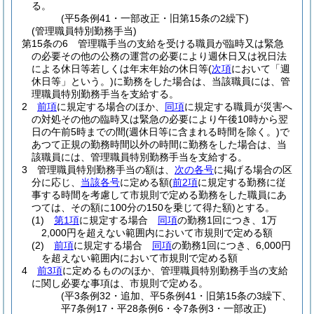
る。
(平5条例41・一部改正・旧第15条の2繰下)
(管理職員特別勤務手当)
第15条の6
管理職手当の支給を受ける職員が臨時又は緊急
の必要その他の公務の運営の必要により週休日又は祝日法
による休日等若しくは年末年始の休日等
(
次項
において「週
休日等」という。)
に勤務をした場合は、当該職員には、管
理職員特別勤務手当を支給する。
2
前項
に規定する場合のほか、
同項
に規定する職員が災害へ
の対処その他の臨時又は緊急の必要により午後10時から翌
日の午前5時までの間
(週休日等に含まれる時間を除く。)
で
あつて正規の勤務時間以外の時間に勤務をした場合は、当
該職員には、管理職員特別勤務手当を支給する。
3
管理職員特別勤務手当の額は、
次の各号
に掲げる場合の区
分に応じ、
当該各号
に定める額
(
前2項
に規定する勤務に従
事する時間を考慮して市規則で定める勤務をした職員にあ
つては、その額に100分の150を乗じて得た額)
とする。
(1)
第1項
に規定する場合
同項
の勤務1回につき、1万
2,000円を超えない範囲内において市規則で定める額
(2)
前項
に規定する場合
同項
の勤務1回につき、6,000円
を超えない範囲内において市規則で定める額
4
前3項
に定めるもののほか、管理職員特別勤務手当の支給
に関し必要な事項は、市規則で定める。
(平3条例32・追加、平5条例41・旧第15条の3繰下、
平7条例17・平28条例6・令7条例3・一部改正)