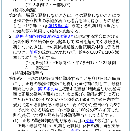
(平13条例12・一部改正)
(給与の減額)
第14条
職員が勤務しないときは、その勤務しないことにつ
き特に任命権者の承認があつた場合を除くほか、その勤務
しない1時間につき
第15条の4
に規定する勤務1時間当たり
の給与額を減額して給与を支給する。
2
勤務時間条例第13条第2項第3号
に規定する場合における
病気休暇の開始の日から起算して90日を超えて引き続き勤
務しないときは、その期間経過後の当該病気休暇に係る日
につき、
前項
の規定にかかわらず、給料の100分の10を減
額して給与を支給する。
(平元条例40・平5条例41・平7条例17・平22条例
3・一部改正)
(時間外勤務手当)
第15条
正規の勤務時間外に勤務することを命ぜられた職員
には、正規の勤務時間外に勤務した全時間に対して、勤務1
時間につき、
第15条の4
に規定する勤務1時間当たりの給与
額に正規の勤務時間外にした次に掲げる勤務の区分に応じ
てそれぞれ100分の125から100分の150までの範囲内で市
規則で定める割合
(その勤務が午後10時から翌日の午前5時
までの間である場合は、その割合に100分の25を加算した
割合)
を乗じて得た額を時間外勤務手当として支給する。
(1)
正規の勤務時間が割り振られた日
(
次条
の規定により
正規の勤務時間中に勤務した職員に休日勤務手当が支給