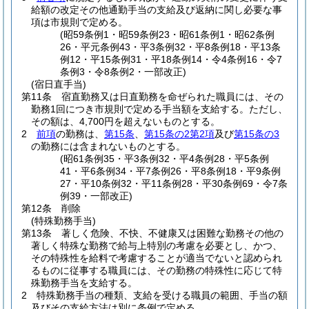
給額の改定その他通勤手当の支給及び返納に関し必要な事
項は市規則で定める。
(昭59条例1・昭59条例23・昭61条例1・昭62条例
26・平元条例43・平3条例32・平8条例18・平13条
例12・平15条例31・平18条例14・令4条例16・令7
条例3・令8条例2・一部改正)
(宿日直手当)
第11条
宿直勤務又は日直勤務を命ぜられた職員には、その
勤務1回につき市規則で定める手当額を支給する。
ただし、
その額は、4,700円を超えないものとする。
2
前項
の勤務は、
第15条
、
第15条の2第2項
及び
第15条の3
の勤務には含まれないものとする。
(昭61条例35・平3条例32・平4条例28・平5条例
41・平6条例34・平7条例26・平8条例18・平9条例
27・平10条例32・平11条例28・平30条例69・令7条
例39・一部改正)
第12条
削除
(特殊勤務手当)
第13条
著しく危険、不快、不健康又は困難な勤務その他の
著しく特殊な勤務で給与上特別の考慮を必要とし、かつ、
その特殊性を給料で考慮することが適当でないと認められ
るものに従事する職員には、その勤務の特殊性に応じて特
殊勤務手当を支給する。
2
特殊勤務手当の種類、支給を受ける職員の範囲、手当の額
及びその支給方法は別に条例で定める。