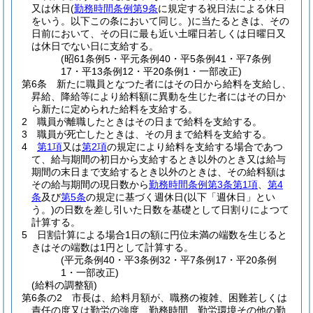
又は休日
(
勤務時間条例第9条
に規定する祝日法による休日
をいう。以下この条において同じ。)
に当たるときは、その
日前において、その日に最も近い土曜日若しくは日曜日又
は休日でない日に支給する。
(昭61条例5・平元条例40・平5条例41・平7条例
17・平13条例12・平20条例1・一部改正)
第6条
新たに職員となつた者にはその日から給料を支給し、
昇給、降給等により給料額に異動を生じた者にはその日か
ら新たに定められた給料を支給する。
2
職員が離職したときはその日まで給料を支給する。
3
職員が死亡したときは、その月まで給料を支給する。
4
第1項
又は
第2項
の規定により給料を支給する場合であつ
て、給与期間の初日から支給するとき以外のとき又は給与
期間の末日まで支給するとき以外のときは、その給料額は
その給与期間の現日数から
勤務時間条例第3条第1項
、
第4
条
及び
第5条
の規定に基づく週休日
(以下「週休日」とい
う。)
の日数を差し引いた日数を基礎として日割りによつて
計算する。
5
日割計算による場合1日の額に円位未満の端数を生じると
きはその端数は1円として計算する。
(平元条例40・平3条例32・平7条例17・平20条例
1・一部改正)
(給料の調整額)
第6条の2
市長は、給料月額が、職務の複雑、困難若しくは
責任の度又は勤労の強度、勤務時間、勤労環境その他の勤