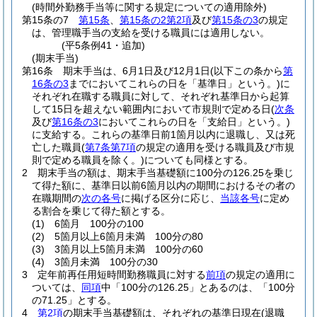
(時間外勤務手当等に関する規定についての適用除外)
第15条の7
第15条
、
第15条の2第2項
及び
第15条の3
の規定
は、管理職手当の支給を受ける職員には適用しない。
(平5条例41・追加)
(期末手当)
第16条
期末手当は、6月1日及び12月1日
(以下この条から
第
16条の3
までにおいてこれらの日を「基準日」という。)
に
それぞれ在職する職員に対して、それぞれ基準日から起算
して15日を超えない範囲内において市規則で定める日
(
次条
及び
第16条の3
においてこれらの日を「支給日」という。)
に支給する。
これらの基準日前1箇月以内に退職し、又は死
亡した職員
(
第7条第7項
の規定の適用を受ける職員及び市規
則で定める職員を除く。)
についても同様とする。
2
期末手当の額は、期末手当基礎額に100分の126.25を乗じ
て得た額に、基準日以前6箇月以内の期間におけるその者の
在職期間の
次の各号
に掲げる区分に応じ、
当該各号
に定め
る割合を乗じて得た額とする。
(1)
6箇月 100分の100
(2)
5箇月以上6箇月未満 100分の80
(3)
3箇月以上5箇月未満 100分の60
(4)
3箇月未満 100分の30
3
定年前再任用短時間勤務職員に対する
前項
の規定の適用に
ついては、
同項
中「100分の126.25」とあるのは、「100分
の71.25」とする。
4
第2項
の期末手当基礎額は、それぞれの基準日現在
(退職