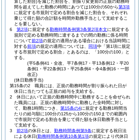
算した割合)
を減じた割合を、割振り変更前の正規の勤務時
間を超えてした勤務の時間にあつては100分の50から
第3項
に規定する市規則で定める割合を減じた割合を、それぞれ
乗じて得た額の合計額を時間外勤務手当として支給するこ
とを要しない。
6
第2項
に規定する
勤務時間条例第3条第2項本文
に規定する
規則で定める勤務時間に達するまでの間の勤務に係る時間
について
前2項
の規定の適用がある場合における当該時間に
対する
前項
の規定の適用については、
同項
中「第1項に規定
する市規則で定める割合」とあるのは、「100分の100」と
する。
(平5条例41・全改、平7条例17・平13条例12・平20
条例1・平22条例13・平25条例4・令4条例16・一部
改正)
(休日勤務手当)
第15条の2
職員には、正規の勤務時間が割り振られた日が
休日に当たつても正規の給与を支給する。
2
休日において正規の勤務時間中に勤務することを命ぜられ
た職員には、正規の勤務時間中に勤務した全時間に対し
て、勤務1時間につき、
第15条の4
に規定する勤務1時間当
たりの給与額に100分の125から100分の150までの範囲内
で市規則で定める割合を乗じて得た額を休日勤務手当とし
て支給する。
3
前2項
の休日とは、
勤務時間条例第9条
に規定する祝日法
による休日
(
勤務時間条例第10条第1項
の規定により代休日