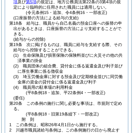
項
及び
第5項
の規定は、地方公務員法第22条の3第4項の規
定により臨時的に任用された職員には適用しない。
(令元条例15・追加、令4条例16・一部改正)
(口座振替の方法による給与の支給)
第18条
給与は、職員から自己名義の預金口座への振替の申
出があるときは、口座振替の方法により支給することがで
きる。
(給与からの控除)
第19条
次に掲げるものは、職員に給与を支給する際、その
給与から控除することができる。
(1)
生命保険及び損害保険の保険料並びに火災その他の共
済事業の掛金
(2)
職員団体の組合費、貸付金に係る返還金及び利子並び
に厚生事業に係る徴収金
(3)
埼玉労働金庫に対する預金及び定期積金並びに同労働
金庫の資金の貸付金に係る返還金及び利子
(4)
職員用の駐車場の利用料金
(平8条例18・追加、平22条例4・一部改正)
(委任)
第20条
この条例の施行に関し必要な事項は、市規則で定め
る。
(平8条例18・旧第19条繰下・一部改正)
附
則
1
この条例は、昭和26年4月1日から施行する。
2
川越市職員諸給与条例は、この条例施行の日から廃止す