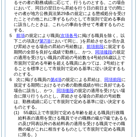
るその者の勤務成績に応じて、行うものとする。
この場合
において、同日の翌日から昇給を行う日の前日までの間に
その者が地方公務員法第29条の規定による懲戒処分を受け
たことその他これに準ずるものとして市規則で定める事由
に該当したときは、これらの事由を併せて考慮するものと
する。
5
前項
の規定により職員
(
次項各号
に掲げる職員を除く。以
下この項及び
第7項
において同じ。)
を昇給させるか否か及
び昇給させる場合の昇給の号給数は、
前項前段
に規定する
期間の全部を良好な成績で勤務し、かつ、
同項後段
の規定
の適用を受けない職員の昇給の号給数を4号給
(55歳以上で
市規則で定める年齢を超える職員にあつては、2号給)
とす
ることを標準として市規則で定める基準に従い決定するも
のとする。
6
次に掲げる職員の
第4項
の規定による昇給は、
同項前段
に
規定する期間におけるその者の勤務成績が特に良好である
場合に該当し、かつ、
同項後段
の規定の適用を受けない場
合に限り行うものとし、昇給させる場合の昇給の号給数
は、勤務成績に応じて市規則で定める基準に従い決定する
ものとする。
(1)
55歳以上で市規則で定める年齢を超える職員
(行政職
給料表の適用を受ける職員でその職務の級が7級であるも
の及び同表以外の各給料表の適用を受ける職員でその職
務の級がこれに相当するものとして市規則で定める職員
に限る。)