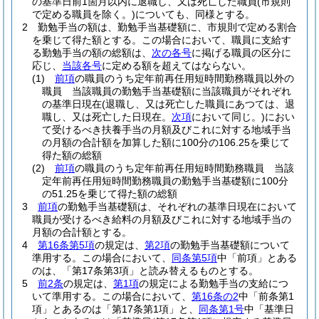
の基準日前1箇月以内に退職し、又は死亡した職員
(市規則
で定める職員を除く。)
についても、同様とする。
2
勤勉手当の額は、勤勉手当基礎額に、市規則で定める割合
を乗じて得た額とする。
この場合において、職員に支給す
る勤勉手当の額の総額は、
次の各号
に掲げる職員の区分に
応じ、
当該各号
に定める額を超えてはならない。
(1)
前項
の職員のうち定年前再任用短時間勤務職員以外の
職員 当該職員の勤勉手当基礎額に当該職員がそれぞれ
の基準日現在
(退職し、又は死亡した職員にあつては、退
職し、又は死亡した日現在。
次項
において同じ。)
におい
て受けるべき扶養手当の月額及びこれに対する地域手当
の月額の合計額を加算した額に100分の106.25を乗じて
得た額の総額
(2)
前項
の職員のうち定年前再任用短時間勤務職員 当該
定年前再任用短時間勤務職員の勤勉手当基礎額に100分
の51.25を乗じて得た額の総額
3
前項
の勤勉手当基礎額は、それぞれの基準日現在において
職員が受けるべき給料の月額及びこれに対する地域手当の
月額の合計額とする。
4
第16条第5項
の規定は、
第2項
の勤勉手当基礎額について
準用する。
この場合において、
同条第5項
中「前項」とある
のは、「第17条第3項」と読み替えるものとする。
5
前2条
の規定は、
第1項
の規定による勤勉手当の支給につ
いて準用する。
この場合において、
第16条の2
中「前条第1
項」とあるのは「第17条第1項」と、
同条第1号
中「基準日