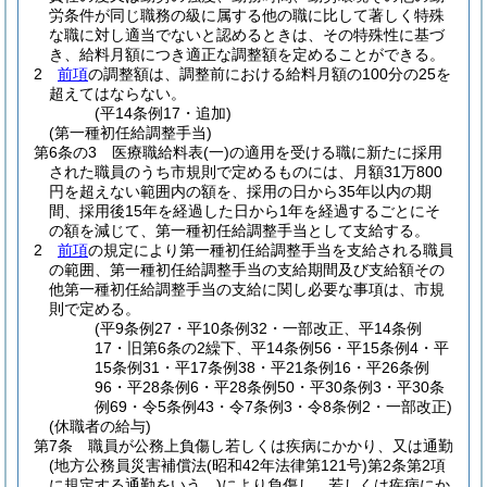
労条件が同じ職務の級に属する他の職に比して著しく特殊
な職に対し適当でないと認めるときは、その特殊性に基づ
き、給料月額につき適正な調整額を定めることができる。
2
前項
の調整額は、調整前における給料月額の100分の25を
超えてはならない。
(平14条例17・追加)
(第一種初任給調整手当)
第6条の3
医療職給料表
(一)
の適用を受ける職に新たに採用
された職員のうち市規則で定めるものには、月額31万800
円を超えない範囲内の額を、採用の日から35年以内の期
間、採用後15年を経過した日から1年を経過するごとにそ
の額を減じて、第一種初任給調整手当として支給する。
2
前項
の規定により第一種初任給調整手当を支給される職員
の範囲、第一種初任給調整手当の支給期間及び支給額その
他第一種初任給調整手当の支給に関し必要な事項は、市規
則で定める。
(平9条例27・平10条例32・一部改正、平14条例
17・旧第6条の2繰下、平14条例56・平15条例4・平
15条例31・平17条例38・平21条例16・平26条例
96・平28条例6・平28条例50・平30条例3・平30条
例69・令5条例43・令7条例3・令8条例2・一部改正)
(休職者の給与)
第7条
職員が公務上負傷し若しくは疾病にかかり、又は通勤
(地方公務員災害補償法
(昭和42年法律第121号)
第2条第2項
に規定する通勤をいう。)
により負傷し、若しくは疾病にか