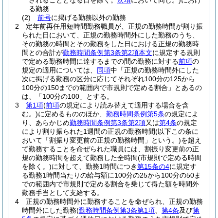
されることとなる日を除く。
次項
において同じ。)
におけ
る勤務
(2)
前号
に掲げる勤務以外の勤務
2
定年前再任用短時間勤務職員が、正規の勤務時間が割り振
られた日において、正規の勤務時間外にした勤務のうち、
その勤務の時間とその勤務をした日における正規の勤務時
間との合計が
勤務時間条例第3条第2項本文
に規定する規則
で定める勤務時間に達するまでの間の勤務に対する
前項
の
規定の適用については、
同項
中「正規の勤務時間外にした
次に掲げる勤務の区分に応じてそれぞれ100分の125から
100分の150までの範囲内で市規則で定める割合」とあるの
は、「100分の100」とする。
3
第1項
(
前項
の規定により読み替えて適用する場合を含
む。)
に定めるもののほか、
勤務時間条例第5条
の規定によ
り、あらかじめ
勤務時間条例第3条第2項
又は
第4条
の規定
により割り振られた1週間の正規の勤務時間
(以下この条に
おいて「割振り変更前の正規の勤務時間」という。)
を超え
て勤務することを命ぜられた職員には、割振り変更前の正
規の勤務時間を超えて勤務した全時間
(市規則で定める時間
を除く。)
に対して、勤務1時間につき
第15条の4
に規定す
る勤務1時間当たりの給与額に100分の25から100分の50ま
での範囲内で市規則で定める割合を乗じて得た額を時間外
勤務手当として支給する。
4
正規の勤務時間外に勤務することを命ぜられ、正規の勤務
時間外にした勤務
(
勤務時間条例第3条第1項
、
第4条
及び
第