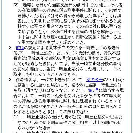
(2)
離職した日から当該支給日の前日までの間に、その者
の在職期間中の行為に係る刑事事件に関して、その者が
逮捕された場合又はその者から聴取した事項若しくは調
査により判明した事実に基づきその者に犯罪があると思
料するに至つた場合であつて、その者に対し期末手当を
支給することが、公務に対する住民の信頼を確保し、期
末手当に関する制度の適正かつ円滑な実施を維持する上
で重大な支障を生ずると認めるとき。
2
前項
の規定による期末手当の支給を一時差し止める処分
(以下「一時差止処分」という。)
を受けた者は、行政不服
審査法
(平成26年法律第68号)
第18条第1項本文に規定する
期間が経過した後においては、当該一時差止処分後の事情
の変化を理由に、当該一時差止処分をした者に対し、その
取消しを申し立てることができる。
3
任命権者は、一時差止処分について、
次の各号
のいずれか
に該当するに至つた場合には、速やかに当該一時差止処分
を取り消さなければならない。
ただし、
第3号
に該当する場
合において、一時差止処分を受けた者がその者の在職期間
中の行為に係る刑事事件に関し現に逮捕されているときそ
の他これを取り消すことが一時差止処分の目的に明らかに
反すると認めるときは、この限りでない。
(1)
一時差止処分を受けた者が当該一時差止処分の理由と
なつた行為に係る刑事事件に関し拘禁刑以上の刑に処せ
られなかつた場合