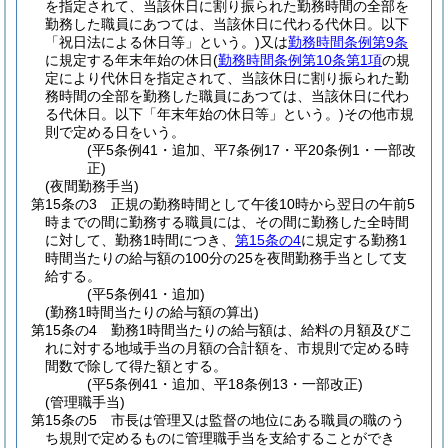
を指定されて、当該休日に割り振られた勤務時間の全部を
勤務した職員にあつては、当該休日に代わる代休日。以下
「祝日法による休日等」という。)
又は
勤務時間条例第9条
に規定する年末年始の休日
(
勤務時間条例第10条第1項
の規
定により代休日を指定されて、当該休日に割り振られた勤
務時間の全部を勤務した職員にあつては、当該休日に代わ
る代休日。以下「年末年始の休日等」という。)
その他市規
則で定める日をいう。
(平5条例41・追加、平7条例17・平20条例1・一部改
正)
(夜間勤務手当)
第15条の3
正規の勤務時間として午後10時から翌日の午前5
時までの間に勤務する職員には、その間に勤務した全時間
に対して、勤務1時間につき、
第15条の4
に規定する勤務1
時間当たりの給与額の100分の25を夜間勤務手当として支
給する。
(平5条例41・追加)
(勤務1時間当たりの給与額の算出)
第15条の4
勤務1時間当たりの給与額は、給料の月額及びこ
れに対する地域手当の月額の合計額を、市規則で定める時
間数で除して得た額とする。
(平5条例41・追加、平18条例13・一部改正)
(管理職手当)
第15条の5
市長は管理又は監督の地位にある職員の職のう
ち規則で定めるものに管理職手当を支給することができ