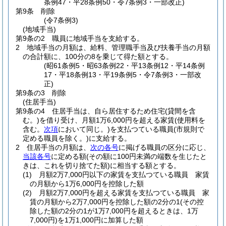
条例47・平28条例50・令7条例3・一部改正)
第9条
削除
(令7条例3)
(地域手当)
第9条の2
職員に地域手当を支給する。
2
地域手当の月額は、給料、管理職手当及び扶養手当の月額
の合計額に、100分の8を乗じて得た額とする。
(昭61条例5・昭63条例22・平13条例12・平14条例
17・平18条例13・平19条例5・令7条例3・一部改
正)
第9条の3
削除
(住居手当)
第9条の4
住居手当は、自ら居住するため住宅
(貸間を含
む。)
を借り受け、月額1万6,000円を超える家賃
(使用料を
含む。
次項
において同じ。)
を支払つている職員
(市規則で
定める職員を除く。)
に支給する。
2
住居手当の月額は、
次の各号
に掲げる職員の区分に応じ、
当該各号
に定める額
(その額に100円未満の端数を生じたと
きは、これを切り捨てた額)
に相当する額とする。
(1)
月額2万7,000円以下の家賃を支払つている職員 家賃
の月額から1万6,000円を控除した額
(2)
月額2万7,000円を超える家賃を支払つている職員 家
賃の月額から2万7,000円を控除した額の2分の1
(その控
除した額の2分の1が1万7,000円を超えるときは、1万
7,000円)
を1万1,000円に加算した額