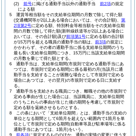
(2)
前号
に掲げる通勤手当以外の通勤手当
前2項
の規定
による額
5
運賃等相当額をその支給単位期間の月数で除して得た額
(交通機関等が2以上ある場合においては、その合計額)
、
第
2項第2号
に定める額、特別料金等相当額をその支給単位期
間の月数で除して得た額
(新幹線鉄道等が2以上ある場合に
おいては、その合計額)
及び
前項第1号
に定める額の合計額
が15万円を超える職員の通勤手当の額は、
前3項
の規定に
かかわらず、その者の通勤手当に係る支給単位期間のうち
最も長い支給単位期間につき、15万円に当該支給単位期間
の月数を乗じて得た額とする。
6
通勤手当は、支給単位期間
(市規則で定める通勤手当にあ
つては、市規則で定める期間)
に係る最初の月
(当該月に通
勤手当を支給することが困難な場合として市規則で定める
場合にあつては、その翌月)
の市規則で定める日に支給す
る。
7
通勤手当を支給される職員につき、離職その他の市規則で
定める事由が生じた場合には、当該職員に、支給単位期間
のうちこれらの事由が生じた後の期間を考慮して市規則で
定める額を返納させるものとする。
8
この条において「支給単位期間」とは、通勤手当の支給の
単位となる期間として6箇月を超えない範囲内で1箇月を単
位として市規則で定める期間
(自動車等及び駐車場等に係る
通勤手当にあつては、1箇月)
をいう。
9
前各項
に規定するもののほか、通勤の実情の変更に伴う支