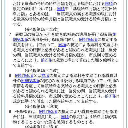
おける最高の号給の給料月額を超える場合における
同項
の
規定の適用については、
同項
中「基礎給料月額と特定日給
料月額」とあるのは、「当該職員の属する職務の級におけ
る最高の号給の給料月額と当該職員の受ける給料月額」と
する。
(令4条例16・全改)
7
異動日の前日から引き続き給料表の適用を受ける職員
(
附
則第3項
の適用を受ける職員に限り、
附則第5項
に規定する
職員を除く。)
であつて、
同項
の規定による給料を支給され
る職員との権衡上必要があると認められる職員には、当分
の間、当該職員の受ける給料月額のほか、市規則で定める
ところにより、
前2項
の規定に準じて算出した額を給料とし
て支給する。
(令4条例16・全改)
8
附則第5項
又は
前項
の規定による給料を支給される職員以
外の
附則第3項
の規定の適用を受ける職員であつて、任用の
事情を考慮して当該給料を支給される職員との権衡上必要
があると認められる職員には、当分の間、当該職員の受け
る給料月額のほか、市規則で定めるところにより、
前3項
の
規定に準じて算出した額を給料として支給する。
(令4条例16・追加)
9
任命権者は、
附則第3項
の規定により職員を降給させる場
合には、当該職員に対し、
同項
の規定により給料月額が異
動することとなつた旨を通知するものとする。
(令4条例16・追加)