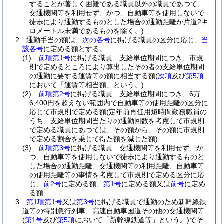
することが著しく困難である職員以外の職員であつて、
交通機関等を利用せず、かつ、自動車等を使用しないで
徒歩により通勤するものとした場合の通勤距離が片道2キ
ロメートル未満であるものを除く。)
2
通勤手当の額は、
次の各号
に掲げる職員の区分に応じ、
当
該各号
に定める額とする。
(1)
前項第1号
に掲げる職員 支給単位期間につき、市規
則で定めるところにより算出したその者の支給単位期間
の通勤に要する運賃等の額に相当する額
(
次項
及び
第5項
において「運賃等相当額」という。)
(2)
前項第2号
に掲げる職員 支給単位期間につき、6万
6,400円を超えない範囲内で自動車等の使用距離の区分に
応じて市規則で定める額
(定年前再任用短時間勤務職員の
うち、支給単位期間当たりの通勤回数を考慮して市規則
で定める職員にあつては、その額から、その額に市規則
で定める割合を乗じて得た額を減じた額)
(3)
前項第3号
に掲げる職員 交通機関等を利用せず、か
つ、自動車等を使用しないで徒歩により通勤するものと
した場合の通勤距離、交通機関等の利用距離、自動車等
の使用距離等の事情を考慮して市規則で定める区分に応
じ、
前2号
に定める額、
第1号
に定める額又は
前号
に定め
る額
3
第1項第1号
又は
第3号
に掲げる職員で通勤のため新幹線鉄
道等の特別急行列車、高速自動車国道その他の交通機関等
(
第1号
及び
第5項
において「新幹線鉄道等」という。)
でそ