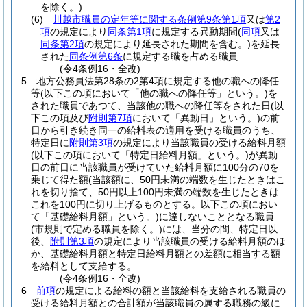
を除く。)
(6)
川越市職員の定年等に関する条例第9条第1項
又は
第2
項
の規定により
同条第1項
に規定する異動期間
(
同項
又は
同条第2項
の規定により延長された期間を含む。)
を延長
された
同条例第6条
に規定する職を占める職員
(令4条例16・全改)
5
地方公務員法第28条の2第4項に規定する他の職への降任
等
(以下この項において「他の職への降任等」という。)
を
された職員であつて、当該他の職への降任等をされた日
(以
下この項及び
附則第7項
において「異動日」という。)
の前
日から引き続き同一の給料表の適用を受ける職員のうち、
特定日に
附則第3項
の規定により当該職員の受ける給料月額
(以下この項において「特定日給料月額」という。)
が異動
日の前日に当該職員が受けていた給料月額に100分の70を
乗じて得た額
(当該額に、50円未満の端数を生じたときはこ
れを切り捨て、50円以上100円未満の端数を生じたときは
これを100円に切り上げるものとする。以下この項におい
て「基礎給料月額」という。)
に達しないこととなる職員
(市規則で定める職員を除く。)
には、当分の間、特定日以
後、
附則第3項
の規定により当該職員の受ける給料月額のほ
か、基礎給料月額と特定日給料月額との差額に相当する額
を給料として支給する。
(令4条例16・全改)
6
前項
の規定による給料の額と当該給料を支給される職員の
受ける給料月額との合計額が当該職員の属する職務の級に