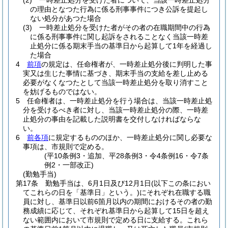
(2)
一時差止処分を受けた者について、当該一時差止処分
の理由となつた行為に係る刑事事件につき公訴を提起し
ない処分があつた場合
(3)
一時差止処分を受けた者がその者の在職期間中の行為
に係る刑事事件に関し起訴をされることなく当該一時差
止処分に係る期末手当の基準日から起算して1年を経過し
た場合
4
前項
の規定は、任命権者が、一時差止処分後に判明した事
実又は生じた事情に基づき、期末手当の支給を差し止める
必要がなくなつたとして当該一時差止処分を取り消すこと
を妨げるものではない。
5
任命権者は、一時差止処分を行う場合は、当該一時差止処
分を受けるべき者に対し、当該一時差止処分の際、一時差
止処分の事由を記載した説明書を交付しなければならな
い。
6
前各項
に規定するもののほか、一時差止処分に関し必要な
事項は、市規則で定める。
(平10条例3・追加、平28条例3・令4条例16・令7条
例2・一部改正)
(勤勉手当)
第17条
勤勉手当は、6月1日及び12月1日
(以下この条におい
てこれらの日を「基準日」という。)
にそれぞれ在職する職
員に対し、基準日以前6箇月以内の期間におけるその者の勤
務成績に応じて、それぞれ基準日から起算して15日を超え
ない範囲内において市規則で定める日に支給する。
これら