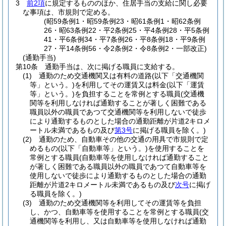
3
前2項
に規定するもののほか、住居手当の支給に関し必要
な事項は、市規則で定める。
(昭59条例1・昭59条例23・昭61条例1・昭62条例
26・昭63条例22・平2条例25・平4条例28・平5条例
41・平6条例34・平7条例26・平8条例18・平9条例
27・平14条例56・令2条例2・令8条例2・一部改正)
(通勤手当)
第10条
通勤手当は、次に掲げる職員に支給する。
(1)
通勤のため交通機関又は有料の道路
(以下「交通機関
等」という。)
を利用してその運賃又は料金
(以下「運賃
等」という。)
を負担することを常例とする職員
(交通機
関等を利用しなければ通勤することが著しく困難である
職員以外の職員であつて交通機関等を利用しないで徒歩
により通勤するものとした場合の通勤距離が片道2キロメ
ートル未満であるもの及び
第3号
に掲げる職員を除く。)
(2)
通勤のため、自動車その他の交通の用具で市規則で定
めるもの
(以下「自動車等」という。)
を使用することを
常例とする職員
(自動車等を使用しなければ通勤すること
が著しく困難である職員以外の職員であつて自動車等を
使用しないで徒歩により通勤するものとした場合の通勤
距離が片道2キロメートル未満であるもの及び
次号
に掲げ
る職員を除く。)
(3)
通勤のため交通機関等を利用してその運賃等を負担
し、かつ、自動車等を使用することを常例とする職員
(交
通機関等を利用し、又は自動車等を使用しなければ通勤