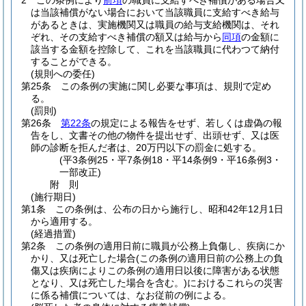
2
この条例により
前項
の職員に支給すべき補償がある場合又
は当該補償がない場合において当該職員に支給すべき給与
があるときは、実施機関又は職員の給与支給機関は、それ
ぞれ、その支給すべき補償の額又は給与から
同項
の金額に
該当する金額を控除して、これを当該職員に代わつて納付
することができる。
(規則への委任)
第25条
この条例の実施に関し必要な事項は、規則で定め
る。
(罰則)
第26条
第22条
の規定による報告をせず、若しくは虚偽の報
告をし、文書その他の物件を提出せず、出頭せず、又は医
師の診断を拒んだ者は、20万円以下の罰金に処する。
(平3条例25・平7条例18・平14条例9・平16条例3・
一部改正)
附
則
(施行期日)
第1条
この条例は、公布の日から施行し、昭和42年12月1日
から適用する。
(経過措置)
第2条
この条例の適用日前に職員が公務上負傷し、疾病にか
かり、又は死亡した場合
(この条例の適用日前の公務上の負
傷又は疾病によりこの条例の適用日以後に障害がある状態
となり、又は死亡した場合を含む。)
におけるこれらの災害
に係る補償については、なお従前の例による。