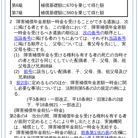
第6級
補償基礎額に670を乗じて得た額
第7級
補償基礎額に560を乗じて得た額
2
障害補償年金差額一時金を受けることができる遺族は、次
に掲げる者とする。
この場合において、障害補償年金差額
一時金を受けるべき遺族の順位は、
次の各号
の順序とし、
当該各号
に掲げる者のうちにあつては、それぞれ
当該各号
に掲げる順序とし、父母については、養父母を先にし、実
父母を後にする。
(1)
障害補償年金を受ける権利を有する者の死亡の当時そ
の者と生計を同じくしていた配偶者、子、父母、孫、祖
父母及び兄弟姉妹
(2)
前号
に該当しない配偶者、子、父母、孫、祖父母及び
兄弟姉妹
3
前2項
に定めるもののほか、障害補償年金差額一時金に関
し必要な事項については、法附則第5条の2の規定の例によ
る。
(平3条例3・一部改正、平10条例2・旧第2条の2繰
下、平18条例21・一部改正)
(障害補償年金前払一時金)
第2条の4
当分の間、障害補償年金を受ける権利を有する者
が規則で定めるところにより申し出たときは、実施機関
は、補償として、障害補償年金前払一時金を支給する。
2
障害補償年金前払一時金の額は、
前条第1項の表
の左欄に