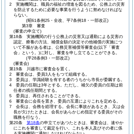
2
実施機関は、職員の福祉の増進を図るため、公務上の災害
を防止するために必要な事業を行うように努めなければな
らない。
(昭61条例25・全改、平7条例18・一部改正)
第3章
審査
(審査の申立て)
第18条
実施機関の行う公務上の災害又は通勤による災害の
認定、療養の方法、補償金額の決定その他補償の実施につ
いて不服がある者は、公務災害補償等審査会
(以下「審査
会」という。)
に対し、審査を申し立てることができる。
(平28条例3・一部改正)
(審査会)
第19条
川越市に審査会を置く。
2
審査会は、委員3人をもつて組織する。
3
委員は、学識経験を有する者のうちから市長が委嘱する。
4
委員の任期は3年とする。
ただし、補欠の委員の任期は前
任者の残任期間とする。
5
委員は、再任されることができる。
6
審査会に会長を置き、委員の互選によりこれを定める。
7
会長は、会務を総理する。
会長に事故があるとき、又は会
長が欠けたときは、会長があらかじめ指定する委員がその
職務を行なう。
第20条
第18条
の申立てがあつたときは、審査会は、速やか
にこれを審査して裁定を行い、これを本人及びその者に係
る実施機関に通知しなければならない。