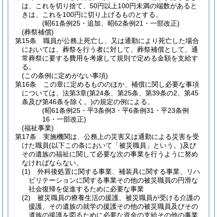
は、これを切り捨て、50円以上100円未満の端数があると
きは、これを100円に切り上げるものとする。
(昭61条例25・追加、昭62条例21・一部改正)
(葬祭補償)
第15条
職員が公務上死亡し、又は通勤により死亡した場合
においては、葬祭を行う者に対して、葬祭補償として、通
常葬祭に要する費用を考慮して規則で定める金額を支給す
る。
(この条例に定めがない事項)
第16条
この章に定めるもののほか、補償に関し必要な事項
については、法第3章
(第24条、第25条、第39条の2、第45
条及び第46条を除く。)
の規定の例による。
(昭61条例25・平3条例3・平6条例31・平23条例
16・一部改正)
(福祉事業)
第17条
実施機関は、公務上の災害又は通勤による災害を受
けた職員
(以下この条において「被災職員」という。)
及び
その遺族の福祉に関して必要な次の事業を行うように努め
なければならない。
(1)
外科後処置に関する事業、補装具に関する事業、リハ
ビリテーションに関する事業その他の被災職員の円滑な
社会復帰を促進するために必要な事業
(2)
被災職員の療養生活の援護、被災職員が受ける介護の
援護、その遺族の就学の援護その他の被災職員及びその
遺族の援護を図るために必要な資金の支給その他の事業