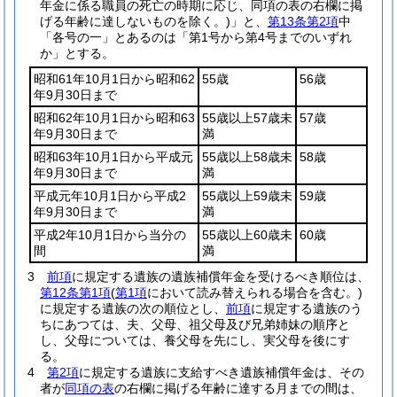
年金に係る職員の死亡の時期に応じ、同項の表の右欄に掲
げる年齢に達しないものを除く。)
」と、
第13条第2項
中
「各号の一」とあるのは「第1号から第4号までのいずれ
か」とする。
昭和61年10月1日から昭和62
55歳
56歳
年9月30日まで
昭和62年10月1日から昭和63
55歳以上57歳未
57歳
年9月30日まで
満
昭和63年10月1日から平成元
55歳以上58歳未
58歳
年9月30日まで
満
平成元年10月1日から平成2
55歳以上59歳未
59歳
年9月30日まで
満
平成2年10月1日から当分の
55歳以上60歳未
60歳
間
満
3
前項
に規定する遺族の遺族補償年金を受けるべき順位は、
第12条第1項
(
第1項
において読み替えられる場合を含む。)
に規定する遺族の次の順位とし、
前項
に規定する遺族のう
ちにあつては、夫、父母、祖父母及び兄弟姉妹の順序と
し、父母については、養父母を先にし、実父母を後にす
る。
4
第2項
に規定する遺族に支給すべき遺族補償年金は、その
者が
同項の表
の右欄に掲げる年齢に達する月までの間は、