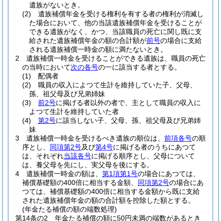
遺族がないとき。
(2)
遺族補償年金を受ける権利を有する者の権利が消滅し
た場合において、他の当該遺族補償年金を受けることが
できる遺族がなく、かつ、当該職員の死亡に関し既に支
給された遺族補償年金の額の合計額が
前号
の場合に支給
される遺族補償一時金の額に満たないとき。
2
遺族補償一時金を受けることができる遺族は、職員の死亡
の当時において
次の各号
の一に該当する者とする。
(1)
配偶者
(2)
職員の収入によつて生計を維持していた子、父母、
孫、祖父母及び兄弟姉妹
(3)
前2号
に掲げる者以外の者で、主として職員の収入に
よつて生計を維持していた者
(4)
第2号
に該当しない子、父母、孫、祖父母及び兄弟姉
妹
3
遺族補償一時金を受けるべき遺族の順位は、
前項各号
の順
序とし、
同項第2号
及び
第4号
に掲げる者のうちにあつて
は、それぞれ
当該各号
に掲げる順序とし、父母について
は、養父母を先にし、実父母を後にする。
4
遺族補償一時金の額は、
第1項第1号
の場合にあつては、
補償基礎額の400倍に相当する金額、
同項第2号
の場合にあ
つては、補償基礎額の400倍に相当する金額から既に支給
された遺族補償年金の額の合計額を控除した額とする。
(年金たる補償の額の端数処理)
第14条の2
年金たる補償の額に50円未満の端数があるとき