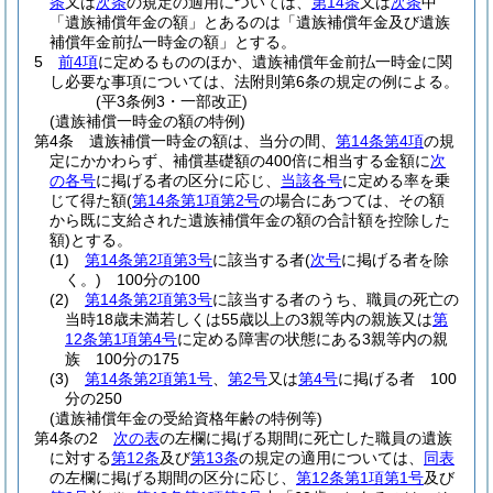
条
又は
次条
の規定の適用については、
第14条
又は
次条
中
「遺族補償年金の額」とあるのは「遺族補償年金及び遺族
補償年金前払一時金の額」とする。
5
前4項
に定めるもののほか、遺族補償年金前払一時金に関
し必要な事項については、法附則第6条の規定の例による。
(平3条例3・一部改正)
(遺族補償一時金の額の特例)
第4条
遺族補償一時金の額は、当分の間、
第14条第4項
の規
定にかかわらず、補償基礎額の400倍に相当する金額に
次
の各号
に掲げる者の区分に応じ、
当該各号
に定める率を乗
じて得た額
(
第14条第1項第2号
の場合にあつては、その額
から既に支給された遺族補償年金の額の合計額を控除した
額)
とする。
(1)
第14条第2項第3号
に該当する者
(
次号
に掲げる者を除
く。)
100分の100
(2)
第14条第2項第3号
に該当する者のうち、職員の死亡の
当時18歳未満若しくは55歳以上の3親等内の親族又は
第
12条第1項第4号
に定める障害の状態にある3親等内の親
族 100分の175
(3)
第14条第2項第1号
、
第2号
又は
第4号
に掲げる者 100
分の250
(遺族補償年金の受給資格年齢の特例等)
第4条の2
次の表
の左欄に掲げる期間に死亡した職員の遺族
に対する
第12条
及び
第13条
の規定の適用については、
同表
の左欄に掲げる期間の区分に応じ、
第12条第1項第1号
及び