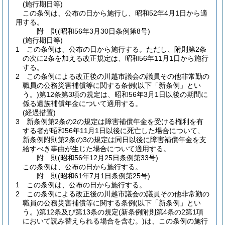
(施行期日等)
この条例は、公布の日から施行し、昭和52年4月1日から適
用する。
附
則
(昭和56年3月30日
条例第8号)
(施行期日等)
1
この条例は、公布の日から施行する。
ただし、附則第2条
の次に2条を加える改正規定は、昭和56年11月1日から施行
する。
2
この条例による改正後の川越市議会の議員その他非常勤の
職員の公務災害補償等に関する条例
(以下「新条例」とい
う。)
第12条第3項の規定は、昭和56年3月1日以後の期間に
係る遺族補償年金について適用する。
(経過措置)
3
新条例第2条の2の規定は障害補償年金を受ける権利を有
する者が昭和56年11月1日以後に死亡した場合について、
新条例附則第2条の3の規定は同日以後に障害補償年金を支
給すべき事由が生じた場合について適用する。
附
則
(昭和56年12月25日
条例第33号)
この条例は、公布の日から施行する。
附
則
(昭和61年7月1日
条例第25号)
1
この条例は、公布の日から施行する。
2
この条例による改正後の川越市議会の議員その他非常勤の
職員の公務災害補償等に関する条例
(以下「新条例」とい
う。)
第12条及び第13条の規定
(新条例附則第4条の2第1項
において読み替えられる場合を含む。)
は、この条例の施行