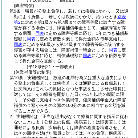
(平18条例21・一部改正)
(障害補償)
第9条
職員が公務上負傷し、若しくは疾病にかかり、又は通
勤により負傷し、若しくは疾病にかかり、治つたとき
別表
第2
に定める第1級から第7級までの障害等級に該当する障
害が存する場合には、障害補償年金として、当該障害が存
する期間、
同表
に定める障害等級に応じ、1年につき補償基
礎額に
同表
に定める倍数を乗じて得た金額を毎年支給し、
同表
に定める第8級から第14級までの障害等級に該当する
障害が存する場合には、障害補償一時金として、
同表
に定
める障害等級に応じ、補償基礎額に
同表
に定める倍数を乗
じて得た金額を支給する。
(平18条例21・一部改正)
(休業補償等の制限)
第10条
実施機関は、故意の犯罪行為又は重大な過失により
公務上の負傷若しくは疾病若しくは通勤による負傷若しく
は疾病又はこれらの原因となつた事故を生じさせた職員に
対しては、その療養を開始した日から3年以内の期間に限
り、その者に支給すべき休業補償、傷病補償年金又は障害
補償の金額からその金額の100分の30に相当する金額を減
ずることができる。
2
実施機関は、正当な理由がなくて療養に関する指示に従わ
ないことにより公務上の負傷、疾病若しくは障害若しくは
通勤による負傷、疾病若しくは障害の程度を増進させ、又
はその回復を妨げた職員に対しては、その負傷、疾病若し