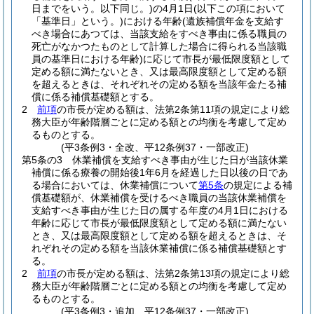
日までをいう。以下同じ。)
の4月1日
(以下この項において
「基準日」という。)
における年齢
(遺族補償年金を支給す
べき場合にあつては、当該支給をすべき事由に係る職員の
死亡がなかつたものとして計算した場合に得られる当該職
員の基準日における年齢)
に応じて市長が最低限度額として
定める額に満たないとき、又は最高限度額として定める額
を超えるときは、それぞれその定める額を当該年金たる補
償に係る補償基礎額とする。
2
前項
の市長が定める額は、法第2条第11項の規定により総
務大臣が年齢階層ごとに定める額との均衡を考慮して定め
るものとする。
(平3条例3・全改、平12条例37・一部改正)
第5条の3
休業補償を支給すべき事由が生じた日が当該休業
補償に係る療養の開始後1年6月を経過した日以後の日であ
る場合においては、休業補償について
第5条
の規定による補
償基礎額が、休業補償を受けるべき職員の当該休業補償を
支給すべき事由が生じた日の属する年度の4月1日における
年齢に応じて市長が最低限度額として定める額に満たない
とき、又は最高限度額として定める額を超えるときは、そ
れぞれその定める額を当該休業補償に係る補償基礎額とす
る。
2
前項
の市長が定める額は、法第2条第13項の規定により総
務大臣が年齢階層ごとに定める額との均衡を考慮して定め
るものとする。
(平3条例3・追加、平12条例37・一部改正)