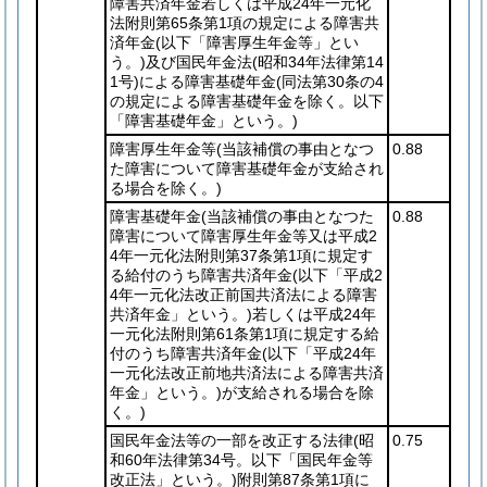
障害共済年金若しくは平成24年一元化
法附則第65条第1項の規定による障害共
済年金
(以下「障害厚生年金等」とい
う。)
及び国民年金法
(昭和34年法律第14
1号)
による障害基礎年金
(同法第30条の4
の規定による障害基礎年金を除く。以下
「障害基礎年金」という。)
障害厚生年金等
(当該補償の事由となつ
0.88
た障害について障害基礎年金が支給され
る場合を除く。)
障害基礎年金
(当該補償の事由となつた
0.88
障害について障害厚生年金等又は平成2
4年一元化法附則第37条第1項に規定す
る給付のうち障害共済年金
(以下「平成2
4年一元化法改正前国共済法による障害
共済年金」という。)
若しくは平成24年
一元化法附則第61条第1項に規定する給
付のうち障害共済年金
(以下「平成24年
一元化法改正前地共済法による障害共済
年金」という。)
が支給される場合を除
く。)
国民年金法等の一部を改正する法律
(昭
0.75
和60年法律第34号。以下「国民年金等
改正法」という。)
附則第87条第1項に