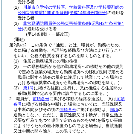
受ける者
(2)
川越市立学校の学校医、学校歯科医及び学校薬剤師の
公務災害補償に関する条例
(平成14年条例第9号)
の適用を
受ける者
(3)
非常勤消防団員等公務災害補償条例
(昭和42年条例第4
号)
の適用を受ける者
(平14条例9・一部改正)
(通勤)
第2条の2
この条例で「通勤」とは、職員が、勤務のため、
次に掲げる移動を、合理的な経路及び方法により行うこと
をいい、公務の性質を有するものを除くものとする。
(1)
住居と勤務場所との間の往復
(2)
一の勤務場所から他の勤務場所への移動その他の規則
で定める就業の場所から勤務場所への移動
(規則で定める
職員に関する法令の規定に違反して就業している場合に
おける当該就業の場所から勤務場所への移動を除く。)
(3)
第1号
に掲げる往復に先行し、又は後続する住居間の
移動
(規則で定める要件に該当するものに限る。)
2
職員が、
前項各号
に掲げる移動の経路を逸脱し、又は
同項
各号
に掲げる移動を中断した場合においては、当該逸脱又
は中断の間及びその後の
同項各号
に掲げる移動は、
同項
の
通勤としない。
ただし、当該逸脱又は中断が、日常生活上
必要な行為であつて規則で定めるものをやむを得ない事由
により行うための最小限度のものである場合は、当該逸脱
又は中断の間を除き、この限りでない。