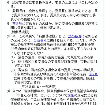
6
認定委員会に委員長を置き、委員の互選によりこれを定め
る。
7
委員長は、会務を総理する。
委員長に事故があるとき、又
は委員長が欠けたときは、委員長があらかじめ指定する委
員がその職務を行なう。
8
前各項
に定めるもののほか、認定委員会の組織及び運営に
関し必要な事項は、規則で定める。
(補償基礎額)
第5条
この条例で「補償基礎額」とは、
次の各号
に定める者
の区分に応じ、
当該各号
に掲げる額とする。
ただし、その
額は労働者災害補償保険法施行規則
(昭和30年労働省令第
22号)
第9条第1項第5号本文の規定による額を下らないよう
にしなければならない。
(1)
議会の議員 市長が議長と協議して規則で定める額
(2)
執行機関たる委員会の委員及び監査委員 市長が規則
で定める額
(3)
審査会、審議会及び調査会等の委員その他の構成員、
非常勤の調査員及び嘱託員その他の非常勤の職員
前2号
に掲げる者との均衡を考慮して市長が実施機関と協議し
て規則で定める額
(平23条例16・一部改正)
第5条の2
傷病補償年金、障害補償年金又は遺族補償年金
(以
下「年金たる補償」という。)
について
前条
の規定による補
償基礎額が、年金たる補償を受けるべき職員の当該年金た
る補償を支給すべき月の属する年度
(4月1日から翌年3月31