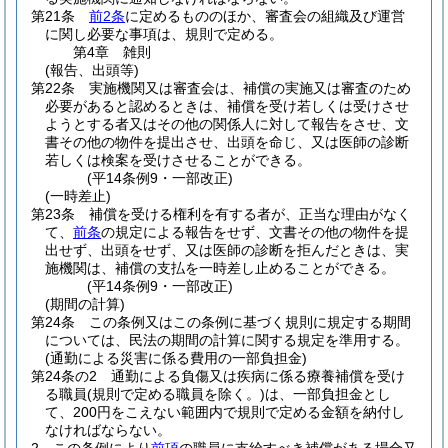
第21条
前2条
に定めるもののほか、審査会の組織及び運営
に関し必要な事項は、規則で定める。
第4章
雑則
(報告、出頭等)
第22条
実施機関又は審査会は、補償の実施又は審査のため
必要があると認めるときは、補償を受け若しくは受けさせ
ようとする者又はその他の関係人に対して報告をさせ、文
書その他の物件を提出させ、出頭を命じ、又は医師の診断
若しくは検案を受けさせることができる。
(平14条例9・一部改正)
(一時差止)
第23条
補償を受ける権利を有する者が、正当な理由がなく
て、
前条
の規定による報告をせず、文書その他の物件を提
出せず、出頭をせず、又は医師の診断を拒んだときは、実
施機関は、補償の支払を一時差し止めることができる。
(平14条例9・一部改正)
(期間の計算)
第24条
この条例又はこの条例に基づく規則に規定する期間
については、民法の期間の計算に関する規定を準用する。
(通勤による災害に係る費用の一部負担金)
第24条の2
通勤による負傷又は疾病に係る療養補償を受け
る職員
(規則で定める職員を除く。)
は、一部負担金とし
て、200円をこえない範囲内で規則で定める金額を納付し
なければならない。