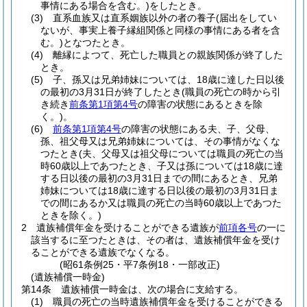
事情にある場合を含む。)
をしたとき。
(3)
直系血族又は直系姻族以外の者の養子
(届出をしてい
ないが、事実上養子縁組関係と同様の事情にある者を含
む。)
となつたとき。
(4)
離縁によつて、死亡した職員との親族関係が終了した
とき。
(5)
子、孫又は兄弟姉妹については、18歳に達した日以後
の最初の3月31日が終了したとき
(職員の死亡の時から引
き続き
前条第1項第4号
の障害の状態にあるときを除
く。)
。
(6)
前条第1項第4号
の障害の状態にある夫、子、父母、
孫、祖父母又は兄弟姉妹については、その事情がなくな
つたとき
(夫、父母又は祖父母については職員の死亡の当
時60歳以上であつたとき、子又は孫については18歳に達
する日以後の最初の3月31日までの間にあるとき、兄弟
姉妹については18歳に達する日以後の最初の3月31日ま
での間にあるか又は職員の死亡の当時60歳以上であつた
ときを除く。)
2
遺族補償年金を受けることができる遺族が
前項各号
の一に
該当するに至つたときは、その者は、遺族補償年金を受け
ることができる遺族でなくなる。
(昭61条例25・平7条例18・一部改正)
(遺族補償一時金)
第14条
遺族補償一時金は、次の場合に支給する。
(1)
職員の死亡の当時遺族補償年金を受けることができる