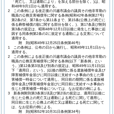
「死亡し、又は通勤により」を加える部分を除く。)
は、昭
和48年9月1日から適用する。
2
この条例による改正後の川越市議会の議員その他非常勤の
職員の公務災害補償等に関する条例
(昭和42年条例第27号)
第2条の2、第7条から第11条まで、第15条
(公務上の死亡に
係る葬祭補償の額に関する部分を除く。)
、第17条及び附則
第3条の規定は、昭和48年12月1日以後に発生した事故に起
因する同条例第2条の2に規定する通勤による災害について
適用する。
附
則
(昭和49年12月25日
条例第46号)
1
この条例は、公布の日から施行し、昭和49年11月1日から
適用する。
2
この条例による改正後の川越市議会の議員その他非常勤の
職員の公務災害補償等に関する条例
(以下「新条例」とい
う。)
第12条第3項及び別表の規定は、昭和49年11月1日
(以
下「適用日」という。)
以後の期間に係る遺族補償年金及び
障害補償年金並びに同日以後に支給すべき事由の生じた障
害補償一時金について適用し、同日前の期間に係る遺族補
償年金及び障害補償年金並びに同日前に支給すべき事由の
生じた障害補償一時金については、なお従前の例による。
3
新条例附則第3条第1項及び第2項の規定は、適用日以後に
生じた公務上の死亡又は通勤による死亡に関して適用し、
同日前に生じた公務上の死亡又は通勤による死亡に関して
は、なお従前の例による。
附
則
(昭和52年10月31日
条例第34号)