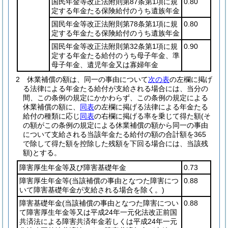
国民年金等改正法附則第87条第1項に規
0.80
定する年金たる保険給付のうち遺族年金
国民年金等改正法附則第78条第1項に規
0.80
定する年金たる保険給付のうち遺族年金
国民年金等改正法附則第32条第1項に規
0.90
定する年金たる給付のうち母子年金、準
母子年金、遺児年金又は寡婦年金
2
休業補償の額は、同一の事由について
次の表
の左欄に掲げ
る法律による年金たる給付が支給される場合には、当分の
間、この条例の規定にかかわらず、この条例の規定による
休業補償の額に、
同表
の左欄に掲げる法律による年金たる
給付の種類に応じ
同表
の右欄に掲げる率を乗じて得た額
(そ
の額がこの条例の規定による休業補償の額から同一の事由
について支給される当該年金たる給付の額の合計額を365
で除して得た額を控除した残額を下回る場合には、当該残
額)
とする。
障害厚生年金等及び障害基礎年金
0.73
障害厚生年金等
(当該補償の事由となつた障害につ
0.88
いて障害基礎年金が支給される場合を除く。)
障害基礎年金
(当該補償の事由となつた障害につい
0.88
て障害厚生年金等又は平成24年一元化法改正前国
共済法による障害共済年金若しくは平成24年一元