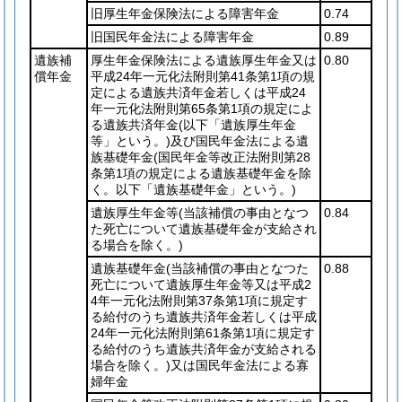
旧厚生年金保険法による障害年金
0.74
旧国民年金法による障害年金
0.89
遺族補
厚生年金保険法による遺族厚生年金又は
0.80
償年金
平成24年一元化法附則第41条第1項の規
定による遺族共済年金若しくは平成24
年一元化法附則第65条第1項の規定によ
る遺族共済年金
(以下「遺族厚生年金
等」という。)
及び国民年金法による遺
族基礎年金
(国民年金等改正法附則第28
条第1項の規定による遺族基礎年金を除
く。以下「遺族基礎年金」という。)
遺族厚生年金等
(当該補償の事由となつ
0.84
た死亡について遺族基礎年金が支給され
る場合を除く。)
遺族基礎年金
(当該補償の事由となつた
0.88
死亡について遺族厚生年金等又は平成2
4年一元化法附則第37条第1項に規定す
る給付のうち遺族共済年金若しくは平成
24年一元化法附則第61条第1項に規定す
る給付のうち遺族共済年金が支給される
場合を除く。)
又は国民年金法による寡
婦年金