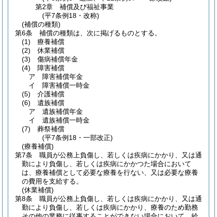
第2章
補償及び福祉事業
(平7条例18・改称)
(補償の種類)
第6条
補償の種類は、次に掲げるものとする。
(1)
療養補償
(2)
休業補償
(3)
傷病補償年金
(4)
障害補償
ア
障害補償年金
イ
障害補償一時金
(5)
介護補償
(6)
遺族補償
ア
遺族補償年金
イ
遺族補償一時金
(7)
葬祭補償
(平7条例18・一部改正)
(療養補償)
第7条
職員が公務上負傷し、若しくは疾病にかかり、又は通
勤により負傷し、若しくは疾病にかかつた場合において
は、療養補償として必要な療養を行ない、又は必要な療養
の費用を支給する。
(休業補償)
第8条
職員が公務上負傷し、若しくは疾病にかかり、又は通
勤により負傷し、若しくは疾病にかかり、療養のため勤務
その他の業務に従事することができない場合において、給