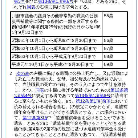
第3号
並びに
第13条第1項第6号
中「60歳」とあるのは、そ
れぞれ
同表
の右欄に掲げる字句とする。
川越市議会の議員その他非常勤の職員の公務
55歳
災害補償等に関する条例の一部を改正する条
例
(昭和61年条例第25号)
の施行の日から昭和6
1年9月30日まで
昭和61年10月1日から昭和62年9月30日まで
56歳
昭和62年10月1日から昭和63年9月30日まで
57歳
昭和63年10月1日から平成元年9月30日まで
58歳
平成元年10月1日から平成2年9月30日まで
59歳
2
次の表
の左欄に掲げる期間に公務上死亡し、又は通勤によ
り死亡した職員の夫、父母、祖父母及び兄弟姉妹であつ
て、当該職員の死亡の当時、その収入によつて生計を維持
し、かつ、
同表
の中欄に掲げる年齢であつたもの
(
第12条第
1項第4号
に規定する者であつて
第13条第1項第6号
に該当す
るに至らないものを除く。)
は、
第12条第1項
(
前項
において
読み替えられる場合を含む。)
の規定にかかわらず、遺族補
償年金を受けることができる遺族とする。
この場合におい
て、
第12条第3項
中「遺族補償年金を受けることができる
遺族」とあるのは「遺族補償年金を受けることができる遺
族
(附則第4条の2第2項の規定に基づき遺族補償年金を受け
ることができることとされた遺族であつて、当該遺族補償