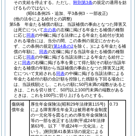
その支給を停止する。
ただし、
附則第3条
の規定の適用を妨
げるものではない。
(昭61条例25・追加、平3条例3・一部改正)
(他の法令による給付との調整)
第5条
年金たる補償の額は、当該補償の事由となつた障害又
は死亡について
次の表
の左欄に掲げる年金たる補償の種類
に応じ
同表
の中欄に掲げる法律による年金たる給付が支給
される場合には、当分の間、この条例の規定にかかわら
ず、この条例の規定
(
第14条の2
を除く。)
による年金たる補
償の年額に、
同表
の左欄に掲げる当該年金たる補償の種類
に応じ
同表
の中欄に掲げる当該法律による年金たる給付ご
とに
同表
の右欄に掲げる率を乗じて得た額
(その額が当該年
金たる補償の年額から当該補償の事由となつた障害又は死
亡について支給される
同表
の中欄に掲げる当該法律による
年金たる給付の額の合計額を控除した残額を下回る場合に
は、当該残額)
とし、これらの額に50円未満の端数があると
きは、これを切り捨て、50円以上100円未満の端数がある
ときは、これを100円に切り上げるものとする。
傷病補
厚生年金保険法
(昭和29年法律第115号)
0.73
償年金
による障害厚生年金又は被用者年金制度
の一元化等を図るための厚生年金保険法
等の一部を改正する法律
(平成24年法律
第63号。以下「平成24年一元化法」と
いう。)
附則第41条第1項の規定による