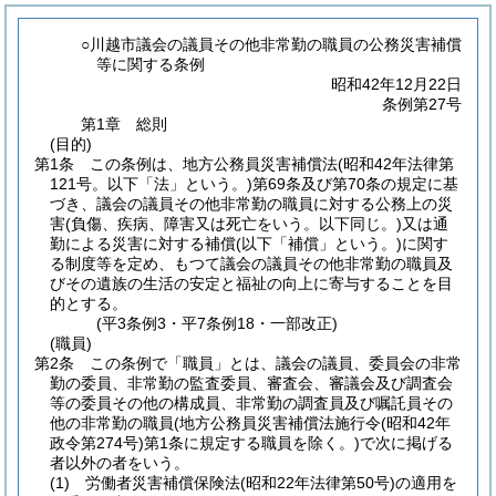
○川越市議会の議員その他非常勤の職員の公務災害補償
等に関する条例
昭和42年12月22日
条例第27号
第1章
総則
(目的)
第1条
この条例は、地方公務員災害補償法
(昭和42年法律第
121号。以下「法」という。)
第69条及び第70条の規定に基
づき、議会の議員その他非常勤の職員に対する公務上の災
害
(負傷、疾病、障害又は死亡をいう。以下同じ。)
又は通
勤による災害に対する補償
(以下「補償」という。)
に関す
る制度等を定め、もつて議会の議員その他非常勤の職員及
びその遺族の生活の安定と福祉の向上に寄与することを目
的とする。
(平3条例3・平7条例18・一部改正)
(職員)
第2条
この条例で「職員」とは、議会の議員、委員会の非常
勤の委員、非常勤の監査委員、審査会、審議会及び調査会
等の委員その他の構成員、非常勤の調査員及び嘱託員その
他の非常勤の職員
(地方公務員災害補償法施行令
(昭和42年
政令第274号)
第1条に規定する職員を除く。)
で次に掲げる
者以外の者をいう。
(1)
労働者災害補償保険法
(昭和22年法律第50号)
の適用を