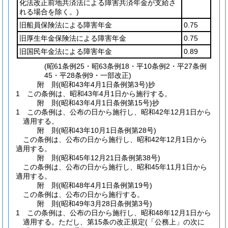
化法改正前地共済法による障害共済年金が支給さ
れる場合を除く。)
旧船員保険法による障害年金
0.75
旧厚生年金保険法による障害年金
0.75
旧国民年金法による障害年金
0.89
(昭61条例25・昭63条例18・平10条例2・平27条例
45・平28条例9・一部改正)
附
則
(昭和43年4月1日
条例第3号)
抄
1
この条例は、昭和43年4月1日から施行する。
附
則
(昭和43年4月1日
条例第15号)
抄
1
この条例は、公布の日から施行し、昭和42年12月1日から
適用する。
附
則
(昭和43年10月1日
条例第28号)
この条例は、公布の日から施行し、昭和42年12月1日から
適用する。
附
則
(昭和45年12月21日
条例第38号)
この条例は、公布の日から施行し、昭和45年11月1日から
適用する。
附
則
(昭和48年4月1日
条例第19号)
この条例は、公布の日から施行する。
附
則
(昭和49年3月28日
条例第3号)
1
この条例は、公布の日から施行し、昭和48年12月1日から
適用する。
ただし、第15条の改正規定
(「公務上」の次に