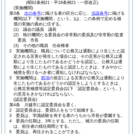
(昭62条例21・平18条例21・一部改正)
(実施機関)
第3条
次の各号
に掲げる者の区分に応じ、
当該各号
に掲げる
機関
(以下「実施機関」という。)
は、この条例で定める補
償の実施の責めに任ずる。
(1)
議会の議員 議長
(2)
執行機関たる委員会の非常勤の委員及び非常勤の監査
委員 市長
(3)
その他の職員 任命権者
2
実施機関は、職員について公務又は通勤により生じたと認
定される災害が発生した場合には、その災害が公務又は通
勤により生じたものであるかどうかを認定し、公務又は通
勤により生じたものであると認定したときは、すみやかに
補償を受けるべき者に通知しなければならない。
3
実施機関は、
前項
の規定による災害が公務又は通勤により
生じたものであるかどうかの認定をしようとするときは、
公務災害補償等認定委員会
(以下「認定委員会」という。)
の意見をきかなければならない。
(認定委員会)
第4条
川越市に認定委員会を置く。
2
認定委員会は、委員5人をもつて組織する。
3
委員は、学識経験を有する者のうちから市長が委嘱する。
4
委員の任期は、3年とする。
ただし、補欠の委員の任期
は、前任者の残任期間とする。
5
委員は、再任されることができる。