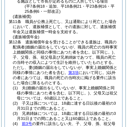
る施設として市長が定めるものに入所している場合
(平7条例18・追加、平18条例21・平23条例16・平
25条例6・一部改正)
(遺族補償)
第11条
職員が公務上死亡し、又は通勤により死亡した場合
において、遺族補償として、その遺族に対して、遺族補償
年金又は遺族補償一時金を支給する。
(遺族補償年金)
第12条
遺族補償年金を受けることができる遺族は、職員の
配偶者
(婚姻の届出をしていないが、職員の死亡の当時事実
上婚姻関係と同様の事情にあつた者を含む。以下同じ。)
、
子、父母、孫、祖父母及び兄弟姉妹であつて、職員の死亡
の当時その収入によつて生計を維持していたものとする。
ただし、妻
(婚姻の届出をしていないが、事実上婚姻関係と
同様の事情にあつた者を含む。
第3項
において同じ。)
以外
の者にあつては、職員の死亡の当時次に掲げる要件に該当
した場合に限るものとする。
(1)
夫
(婚姻の届出をしていないが、事実上婚姻関係と同
様の事情にあつた者を含む。以下同じ。)
、父母又は祖父
母については、60歳以上であること。
(2)
子又は孫については、18歳に達する日以後の最初の3
月31日までの間にあること。
(3)
兄弟姉妹については、18歳に達する日以後の最初の3
月31日までの間にあること又は60歳以上であること。
(4)
前3号
の要件に該当しない夫、子、父母、孫、祖父母