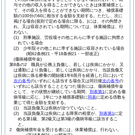
与その他の収入を得ることができないときは休業補償とし
て、その収入を得ることができない期間につき、補償基礎
額の100分の60に相当する金額を支給する。
ただし、次に
掲げる場合
(規則で定める場合に限る。)
には、その拘禁さ
れ、又は収容されている期間については、休業補償は、行
わない。
(1)
刑事施設、労役場その他これらに準ずる施設に拘禁さ
れている場合
(2)
少年院その他これに準ずる施設に収容されている場合
(昭62条例21・平18条例21・一部改正)
(傷病補償年金)
第8条の2
職員が公務上負傷し、若しくは疾病にかかり、又
は通勤により負傷し、若しくは疾病にかかり、当該負傷又
は疾病に係る療養の開始後1年6箇月を経過した日において
次の各号
のいずれにも該当する場合又は同日後
次の各号
の
いずれにも該当することとなつた場合には、傷病補償年金
として、その状態が継続している期間、
別表第1
に定める傷
病等級に応じ、1年につき補償基礎額に
同表
に定める倍数を
乗じて得た金額を支給する。
(1)
当該負傷又は疾病が治つていないこと。
(2)
当該負傷又は疾病による障害の程度が、
別表第1
に定
める第1級、第2級又は第3級の傷病等級に該当するこ
と。
2
傷病補償年金を受ける者には、休業補償は、行わない。