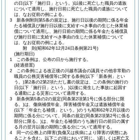
の日
(以下「施行日」という。)
以後に死亡した職員の遺族
について適用し、施行日前に死亡した職員の遺族について
は、なお従前の例による。
3
新条例附則第5条の規定は、施行日以後の期間に係る年金
たる補償及び施行日以後に支給すべき事由の生じた休業補
償について適用し、施行日前の期間に係る年金たる補償及
び施行日前に支給すべき事由の生じた休業補償について
は、なお従前の例による。
附
則
(昭和62年12月24日
条例第21号)
(施行期日)
1
この条例は、公布の日から施行する。
(経過措置)
2
この条例による改正後の川越市議会の議員その他非常勤の
職員の公務災害補償等に関する条例
(以下「新条例」とい
う。)
第2条の2第2項ただし書の規定は、この条例の施行の
日
(以下「施行日」という。)
以後に発生した事故に起因す
る通勤による災害について適用する。
3
新条例第5条の2の規定
(同条第2項第1号に係る部分に限
る。)
は、傷病補償年金、障害補償年金又は遺族補償年金
(以下「年金たる補償」という。)
のうち昭和62年2月以後の
期間に係る分について、同条の規定
(同条第2項第2号に係る
部分に限る。)
は、年金たる補償のうち施行日の前日の属す
る月の翌月以後の期間に係る分について適用する。
4
同一の公務上の障害
(負傷又は疾病により障害の状態にあ
ることを含む。以下この項において同じ。)
若しくは死亡又