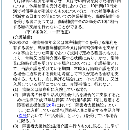
くは障害の程度を増進させ、又はその回復を妨げた場合1回
につき、休業補償を受ける者にあつては、10日間
(10日未
満で補償事由が消滅するものについては、その補償事由が
消滅する日までの間)
についての休業補償を、傷病補償年金
を受ける者にあつては、傷病補償年金の365分の10に相当
する額の支給を行わないことができる。
(平18条例21・一部改正)
(介護補償)
第10条の2
傷病補償年金又は障害補償年金を受ける権利を
有する者が、当該傷病補償年金又は障害補償年金を支給す
べき事由となつた障害であつて規則で定める程度のものに
より、常時又は随時介護を要する状態にあり、かつ、常時
又は随時介護を受けている場合においては、介護補償とし
て、当該介護を受けている期間、常時又は随時介護を受け
る場合に通常要する費用を考慮して市長が定める金額を支
給する。
ただし、次に掲げる場合には、その入院し、又は
入所している期間については、介護補償は、行わない。
(1)
病院又は診療所に入院している場合
(2)
障害者の日常生活及び社会生活を総合的に支援するた
めの法律
(平成17年法律第123号)
第5条第11項に規定する
障害者支援施設
(
次号
において「障害者支援施設」とい
う。)
に入所している場合
(同条第7項に規定する生活介護
(
次号
において「生活介護」という。)
を受けている場合
に限る。)
(3)
障害者支援施設
(生活介護を行うものに限る。)
に準ず