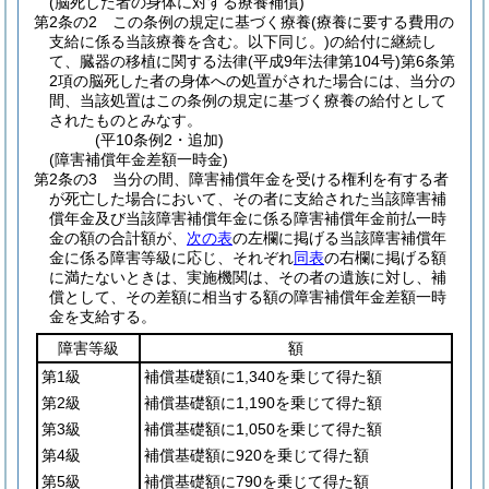
(脳死した者の身体に対する療養補償)
第2条の2
この条例の規定に基づく療養
(療養に要する費用の
支給に係る当該療養を含む。以下同じ。)
の給付に継続し
て、臓器の移植に関する法律
(平成9年法律第104号)
第6条第
2項の脳死した者の身体への処置がされた場合には、当分の
間、当該処置はこの条例の規定に基づく療養の給付として
されたものとみなす。
(平10条例2・追加)
(障害補償年金差額一時金)
第2条の3
当分の間、障害補償年金を受ける権利を有する者
が死亡した場合において、その者に支給された当該障害補
償年金及び当該障害補償年金に係る障害補償年金前払一時
金の額の合計額が、
次の表
の左欄に掲げる当該障害補償年
金に係る障害等級に応じ、それぞれ
同表
の右欄に掲げる額
に満たないときは、実施機関は、その者の遺族に対し、補
償として、その差額に相当する額の障害補償年金差額一時
金を支給する。
障害等級
額
第1級
補償基礎額に1,340を乗じて得た額
第2級
補償基礎額に1,190を乗じて得た額
第3級
補償基礎額に1,050を乗じて得た額
第4級
補償基礎額に920を乗じて得た額
第5級
補償基礎額に790を乗じて得た額