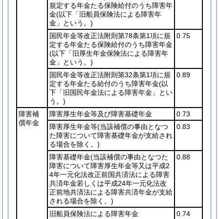
規定する年金たる保険給付のうち障害年
金
(以下「旧船員保険法による障害年
金」という。)
国民年金等改正法附則第78条第1項に規
0.75
定する年金たる保険給付のうち障害年金
(以下「旧厚生年金保険法による障害年
金」という。)
国民年金等改正法附則第32条第1項に規
0.89
定する年金たる給付のうち障害年金
(以
下「旧国民年金法による障害年金」とい
う。)
障害補
障害厚生年金等及び障害基礎年金
0.73
償年金
障害厚生年金等
(当該補償の事由となつ
0.83
た障害について障害基礎年金が支給され
る場合を除く。)
障害基礎年金
(当該補償の事由となつた
0.88
障害について障害厚生年金等又は平成2
4年一元化法改正前国共済法による障害
共済年金若しくは平成24年一元化法改
正前地共済法による障害共済年金が支給
される場合を除く。)
旧船員保険法による障害年金
0.74