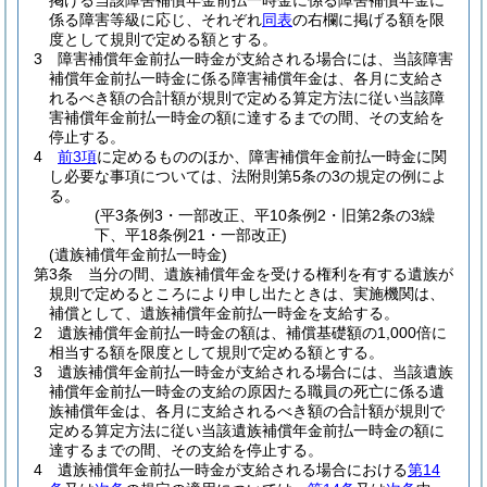
掲げる当該障害補償年金前払一時金に係る障害補償年金に
係る障害等級に応じ、それぞれ
同表
の右欄に掲げる額を限
度として規則で定める額とする。
3
障害補償年金前払一時金が支給される場合には、当該障害
補償年金前払一時金に係る障害補償年金は、各月に支給さ
れるべき額の合計額が規則で定める算定方法に従い当該障
害補償年金前払一時金の額に達するまでの間、その支給を
停止する。
4
前3項
に定めるもののほか、障害補償年金前払一時金に関
し必要な事項については、法附則第5条の3の規定の例によ
る。
(平3条例3・一部改正、平10条例2・旧第2条の3繰
下、平18条例21・一部改正)
(遺族補償年金前払一時金)
第3条
当分の間、遺族補償年金を受ける権利を有する遺族が
規則で定めるところにより申し出たときは、実施機関は、
補償として、遺族補償年金前払一時金を支給する。
2
遺族補償年金前払一時金の額は、補償基礎額の1,000倍に
相当する額を限度として規則で定める額とする。
3
遺族補償年金前払一時金が支給される場合には、当該遺族
補償年金前払一時金の支給の原因たる職員の死亡に係る遺
族補償年金は、各月に支給されるべき額の合計額が規則で
定める算定方法に従い当該遺族補償年金前払一時金の額に
達するまでの間、その支給を停止する。
4
遺族補償年金前払一時金が支給される場合における
第14