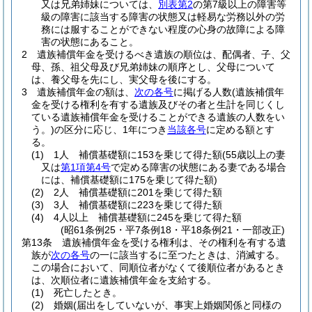
又は兄弟姉妹については、
別表第2
の第7級以上の障害等
級の障害に該当する障害の状態又は軽易な労務以外の労
務には服することができない程度の心身の故障による障
害の状態にあること。
2
遺族補償年金を受けるべき遺族の順位は、配偶者、子、父
母、孫、祖父母及び兄弟姉妹の順序とし、父母について
は、養父母を先にし、実父母を後にする。
3
遺族補償年金の額は、
次の各号
に掲げる人数
(遺族補償年
金を受ける権利を有する遺族及びその者と生計を同じくし
ている遺族補償年金を受けることができる遺族の人数をい
う。)
の区分に応じ、1年につき
当該各号
に定める額とす
る。
(1)
1人 補償基礎額に153を乗じて得た額
(55歳以上の妻
又は
第1項第4号
で定める障害の状態にある妻である場合
には、補償基礎額に175を乗じて得た額)
(2)
2人 補償基礎額に201を乗じて得た額
(3)
3人 補償基礎額に223を乗じて得た額
(4)
4人以上 補償基礎額に245を乗じて得た額
(昭61条例25・平7条例18・平18条例21・一部改正)
第13条
遺族補償年金を受ける権利は、その権利を有する遺
族が
次の各号
の一に該当するに至つたときは、消滅する。
この場合において、同順位者がなくて後順位者があるとき
は、次順位者に遺族補償年金を支給する。
(1)
死亡したとき。
(2)
婚姻
(届出をしていないが、事実上婚姻関係と同様の