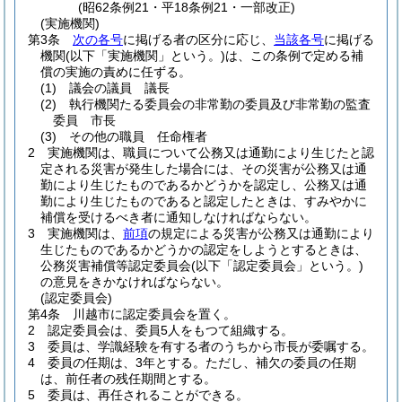
(昭62条例21・平18条例21・一部改正)
(実施機関)
第3条
次の各号
に掲げる者の区分に応じ、
当該各号
に掲げる
機関
(以下「実施機関」という。)
は、この条例で定める補
償の実施の責めに任ずる。
(1)
議会の議員 議長
(2)
執行機関たる委員会の非常勤の委員及び非常勤の監査
委員 市長
(3)
その他の職員 任命権者
2
実施機関は、職員について公務又は通勤により生じたと認
定される災害が発生した場合には、その災害が公務又は通
勤により生じたものであるかどうかを認定し、公務又は通
勤により生じたものであると認定したときは、すみやかに
補償を受けるべき者に通知しなければならない。
3
実施機関は、
前項
の規定による災害が公務又は通勤により
生じたものであるかどうかの認定をしようとするときは、
公務災害補償等認定委員会
(以下「認定委員会」という。)
の意見をきかなければならない。
(認定委員会)
第4条
川越市に認定委員会を置く。
2
認定委員会は、委員5人をもつて組織する。
3
委員は、学識経験を有する者のうちから市長が委嘱する。
4
委員の任期は、3年とする。
ただし、補欠の委員の任期
は、前任者の残任期間とする。
5
委員は、再任されることができる。