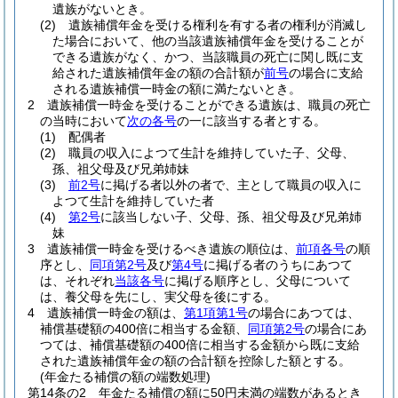
遺族がないとき。
(2)
遺族補償年金を受ける権利を有する者の権利が消滅し
た場合において、他の当該遺族補償年金を受けることが
できる遺族がなく、かつ、当該職員の死亡に関し既に支
給された遺族補償年金の額の合計額が
前号
の場合に支給
される遺族補償一時金の額に満たないとき。
2
遺族補償一時金を受けることができる遺族は、職員の死亡
の当時において
次の各号
の一に該当する者とする。
(1)
配偶者
(2)
職員の収入によつて生計を維持していた子、父母、
孫、祖父母及び兄弟姉妹
(3)
前2号
に掲げる者以外の者で、主として職員の収入に
よつて生計を維持していた者
(4)
第2号
に該当しない子、父母、孫、祖父母及び兄弟姉
妹
3
遺族補償一時金を受けるべき遺族の順位は、
前項各号
の順
序とし、
同項第2号
及び
第4号
に掲げる者のうちにあつて
は、それぞれ
当該各号
に掲げる順序とし、父母について
は、養父母を先にし、実父母を後にする。
4
遺族補償一時金の額は、
第1項第1号
の場合にあつては、
補償基礎額の400倍に相当する金額、
同項第2号
の場合にあ
つては、補償基礎額の400倍に相当する金額から既に支給
された遺族補償年金の額の合計額を控除した額とする。
(年金たる補償の額の端数処理)
第14条の2
年金たる補償の額に50円未満の端数があるとき