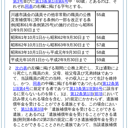
第3号
並びに
第13条第1項第6号
中「60歳」とあるのは、そ
れぞれ
同表
の右欄に掲げる字句とする。
川越市議会の議員その他非常勤の職員の公務
55歳
災害補償等に関する条例の一部を改正する条
例
(昭和61年条例第25号)
の施行の日から昭和6
1年9月30日まで
昭和61年10月1日から昭和62年9月30日まで
56歳
昭和62年10月1日から昭和63年9月30日まで
57歳
昭和63年10月1日から平成元年9月30日まで
58歳
平成元年10月1日から平成2年9月30日まで
59歳
2
次の表
の左欄に掲げる期間に公務上死亡し、又は通勤によ
り死亡した職員の夫、父母、祖父母及び兄弟姉妹であつ
て、当該職員の死亡の当時、その収入によつて生計を維持
し、かつ、
同表
の中欄に掲げる年齢であつたもの
(
第12条第
1項第4号
に規定する者であつて
第13条第1項第6号
に該当す
るに至らないものを除く。)
は、
第12条第1項
(
前項
において
読み替えられる場合を含む。)
の規定にかかわらず、遺族補
償年金を受けることができる遺族とする。
この場合におい
て、
第12条第3項
中「遺族補償年金を受けることができる
遺族」とあるのは「遺族補償年金を受けることができる遺
族
(附則第4条の2第2項の規定に基づき遺族補償年金を受け
ることができることとされた遺族であつて、当該遺族補償