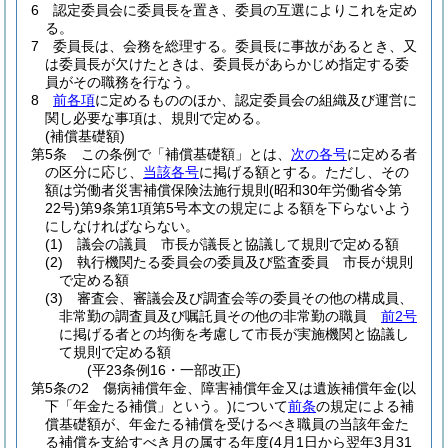
6
認定委員会に委員長を置き、委員の互選によりこれを定め
る。
7
委員長は、会務を総理する。
委員長に事故があるとき、又
は委員長が欠けたときは、委員長があらかじめ指定する委
員がその職務を行なう。
8
前各項
に定めるもののほか、認定委員会の組織及び運営に
関し必要な事項は、規則で定める。
(補償基礎額)
第5条
この条例で「補償基礎額」とは、
次の各号
に定める者
の区分に応じ、
当該各号
に掲げる額とする。
ただし、その
額は労働者災害補償保険法施行規則
(昭和30年労働省令第
22号)
第9条第1項第5号本文の規定による額を下らないよう
にしなければならない。
(1)
議会の議員 市長が議長と協議して規則で定める額
(2)
執行機関たる委員会の委員及び監査委員 市長が規則
で定める額
(3)
審査会、審議会及び調査会等の委員その他の構成員、
非常勤の調査員及び嘱託員その他の非常勤の職員
前2号
に掲げる者との均衡を考慮して市長が実施機関と協議し
て規則で定める額
(平23条例16・一部改正)
第5条の2
傷病補償年金、障害補償年金又は遺族補償年金
(以
下「年金たる補償」という。)
について
前条
の規定による補
償基礎額が、年金たる補償を受けるべき職員の当該年金た
る補償を支給すべき月の属する年度
(4月1日から翌年3月31