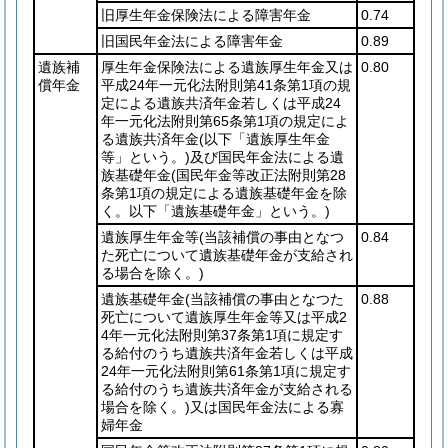
旧厚生年金保険法による障害年金
0.74
旧国民年金法による障害年金
0.89
遺族補
厚生年金保険法による遺族厚生年金又は
0.80
償年金
平成24年一元化法附則第41条第1項の規
定による遺族共済年金若しくは平成24
年一元化法附則第65条第1項の規定によ
る遺族共済年金
(以下「遺族厚生年金
等」という。)
及び国民年金法による遺
族基礎年金
(国民年金等改正法附則第28
条第1項の規定による遺族基礎年金を除
く。以下「遺族基礎年金」という。)
遺族厚生年金等
(当該補償の事由となつ
0.84
た死亡について遺族基礎年金が支給され
る場合を除く。)
遺族基礎年金
(当該補償の事由となつた
0.88
死亡について遺族厚生年金等又は平成2
4年一元化法附則第37条第1項に規定す
る給付のうち遺族共済年金若しくは平成
24年一元化法附則第61条第1項に規定す
る給付のうち遺族共済年金が支給される
場合を除く。)
又は国民年金法による寡
婦年金