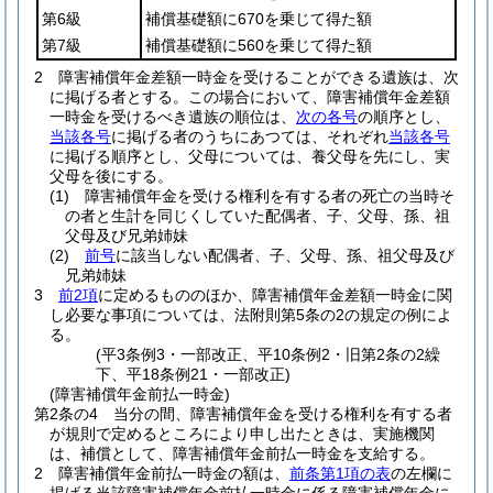
第6級
補償基礎額に670を乗じて得た額
第7級
補償基礎額に560を乗じて得た額
2
障害補償年金差額一時金を受けることができる遺族は、次
に掲げる者とする。
この場合において、障害補償年金差額
一時金を受けるべき遺族の順位は、
次の各号
の順序とし、
当該各号
に掲げる者のうちにあつては、それぞれ
当該各号
に掲げる順序とし、父母については、養父母を先にし、実
父母を後にする。
(1)
障害補償年金を受ける権利を有する者の死亡の当時そ
の者と生計を同じくしていた配偶者、子、父母、孫、祖
父母及び兄弟姉妹
(2)
前号
に該当しない配偶者、子、父母、孫、祖父母及び
兄弟姉妹
3
前2項
に定めるもののほか、障害補償年金差額一時金に関
し必要な事項については、法附則第5条の2の規定の例によ
る。
(平3条例3・一部改正、平10条例2・旧第2条の2繰
下、平18条例21・一部改正)
(障害補償年金前払一時金)
第2条の4
当分の間、障害補償年金を受ける権利を有する者
が規則で定めるところにより申し出たときは、実施機関
は、補償として、障害補償年金前払一時金を支給する。
2
障害補償年金前払一時金の額は、
前条第1項の表
の左欄に