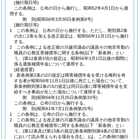
(施行期日等)
この条例は、公布の日から施行し、昭和52年4月1日から適
用する。
附
則
(昭和56年3月30日
条例第8号)
(施行期日等)
1
この条例は、公布の日から施行する。
ただし、附則第2条
の次に2条を加える改正規定は、昭和56年11月1日から施行
する。
2
この条例による改正後の川越市議会の議員その他非常勤の
職員の公務災害補償等に関する条例
(以下「新条例」とい
う。)
第12条第3項の規定は、昭和56年3月1日以後の期間に
係る遺族補償年金について適用する。
(経過措置)
3
新条例第2条の2の規定は障害補償年金を受ける権利を有
する者が昭和56年11月1日以後に死亡した場合について、
新条例附則第2条の3の規定は同日以後に障害補償年金を支
給すべき事由が生じた場合について適用する。
附
則
(昭和56年12月25日
条例第33号)
この条例は、公布の日から施行する。
附
則
(昭和61年7月1日
条例第25号)
1
この条例は、公布の日から施行する。
2
この条例による改正後の川越市議会の議員その他非常勤の
職員の公務災害補償等に関する条例
(以下「新条例」とい
う。)
第12条及び第13条の規定
(新条例附則第4条の2第1項
において読み替えられる場合を含む。)
は、この条例の施行