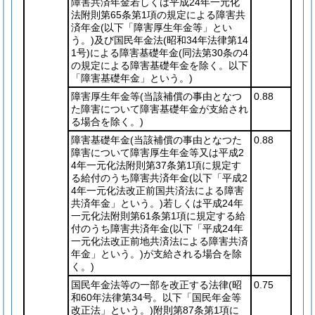
障害共済年金若しくは平成24年一元化
法附則第65条第1項の規定による障害共
済年金
(以下「障害厚生年金等」とい
う。)
及び国民年金法
(昭和34年法律第14
1号)
による障害基礎年金
(同法第30条の4
の規定による障害基礎年金を除く。以下
「障害基礎年金」という。)
障害厚生年金等
(当該補償の事由となつ
0.88
た障害について障害基礎年金が支給され
る場合を除く。)
障害基礎年金
(当該補償の事由となつた
0.88
障害について障害厚生年金等又は平成2
4年一元化法附則第37条第1項に規定す
る給付のうち障害共済年金
(以下「平成2
4年一元化法改正前国共済法による障害
共済年金」という。)
若しくは平成24年
一元化法附則第61条第1項に規定する給
付のうち障害共済年金
(以下「平成24年
一元化法改正前地共済法による障害共済
年金」という。)
が支給される場合を除
く。)
国民年金法等の一部を改正する法律
(昭
0.75
和60年法律第34号。以下「国民年金等
改正法」という。)
附則第87条第1項に