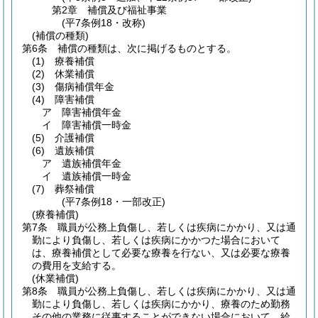
第2章
補償及び福祉事業
(平7条例18・改称)
(補償の種類)
第6条
補償の種類は、次に掲げるものとする。
(1)
療養補償
(2)
休業補償
(3)
傷病補償年金
(4)
障害補償
ア
障害補償年金
イ
障害補償一時金
(5)
介護補償
(6)
遺族補償
ア
遺族補償年金
イ
遺族補償一時金
(7)
葬祭補償
(平7条例18・一部改正)
(療養補償)
第7条
職員が公務上負傷し、若しくは疾病にかかり、又は通
勤により負傷し、若しくは疾病にかかつた場合において
は、療養補償として必要な療養を行ない、又は必要な療養
の費用を支給する。
(休業補償)
第8条
職員が公務上負傷し、若しくは疾病にかかり、又は通
勤により負傷し、若しくは疾病にかかり、療養のため勤務
その他の業務に従事することができない場合において、給