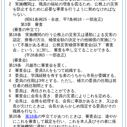
2
実施機関は、職員の福祉の増進を図るため、公務上の災害
を防止するために必要な事業を行うように努めなければな
らない。
(昭61条例25・全改、平7条例18・一部改正)
第3章
審査
(審査の申立て)
第18条
実施機関の行う公務上の災害又は通勤による災害の
認定、療養の方法、補償金額の決定その他補償の実施につ
いて不服がある者は、公務災害補償等審査会
(以下「審査
会」という。)
に対し、審査を申し立てることができる。
(平28条例3・一部改正)
(審査会)
第19条
川越市に審査会を置く。
2
審査会は、委員3人をもつて組織する。
3
委員は、学識経験を有する者のうちから市長が委嘱する。
4
委員の任期は3年とする。
ただし、補欠の委員の任期は前
任者の残任期間とする。
5
委員は、再任されることができる。
6
審査会に会長を置き、委員の互選によりこれを定める。
7
会長は、会務を総理する。
会長に事故があるとき、又は会
長が欠けたときは、会長があらかじめ指定する委員がその
職務を行なう。
第20条
第18条
の申立てがあつたときは、審査会は、速やか
にこれを審査して裁定を行い、これを本人及びその者に係
る実施機関に通知しなければならない。