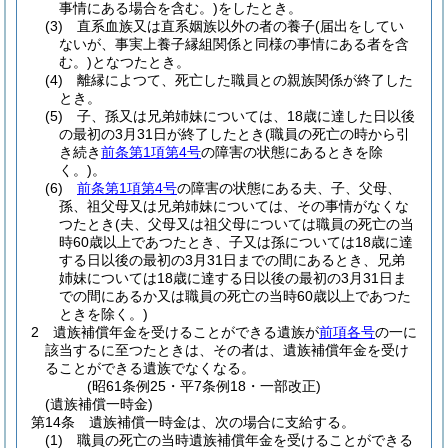
事情にある場合を含む。)
をしたとき。
(3)
直系血族又は直系姻族以外の者の養子
(届出をしてい
ないが、事実上養子縁組関係と同様の事情にある者を含
む。)
となつたとき。
(4)
離縁によつて、死亡した職員との親族関係が終了した
とき。
(5)
子、孫又は兄弟姉妹については、18歳に達した日以後
の最初の3月31日が終了したとき
(職員の死亡の時から引
き続き
前条第1項第4号
の障害の状態にあるときを除
く。)
。
(6)
前条第1項第4号
の障害の状態にある夫、子、父母、
孫、祖父母又は兄弟姉妹については、その事情がなくな
つたとき
(夫、父母又は祖父母については職員の死亡の当
時60歳以上であつたとき、子又は孫については18歳に達
する日以後の最初の3月31日までの間にあるとき、兄弟
姉妹については18歳に達する日以後の最初の3月31日ま
での間にあるか又は職員の死亡の当時60歳以上であつた
ときを除く。)
2
遺族補償年金を受けることができる遺族が
前項各号
の一に
該当するに至つたときは、その者は、遺族補償年金を受け
ることができる遺族でなくなる。
(昭61条例25・平7条例18・一部改正)
(遺族補償一時金)
第14条
遺族補償一時金は、次の場合に支給する。
(1)
職員の死亡の当時遺族補償年金を受けることができる