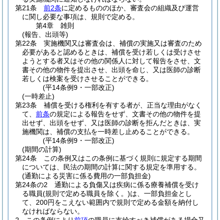
第21条
前2条
に定めるもののほか、審査会の組織及び運営
に関し必要な事項は、規則で定める。
第4章
雑則
(報告、出頭等)
第22条
実施機関又は審査会は、補償の実施又は審査のため
必要があると認めるときは、補償を受け若しくは受けさせ
ようとする者又はその他の関係人に対して報告をさせ、文
書その他の物件を提出させ、出頭を命じ、又は医師の診断
若しくは検案を受けさせることができる。
(平14条例9・一部改正)
(一時差止)
第23条
補償を受ける権利を有する者が、正当な理由がなく
て、
前条
の規定による報告をせず、文書その他の物件を提
出せず、出頭をせず、又は医師の診断を拒んだときは、実
施機関は、補償の支払を一時差し止めることができる。
(平14条例9・一部改正)
(期間の計算)
第24条
この条例又はこの条例に基づく規則に規定する期間
については、民法の期間の計算に関する規定を準用する。
(通勤による災害に係る費用の一部負担金)
第24条の2
通勤による負傷又は疾病に係る療養補償を受け
る職員
(規則で定める職員を除く。)
は、一部負担金とし
て、200円をこえない範囲内で規則で定める金額を納付し
なければならない。