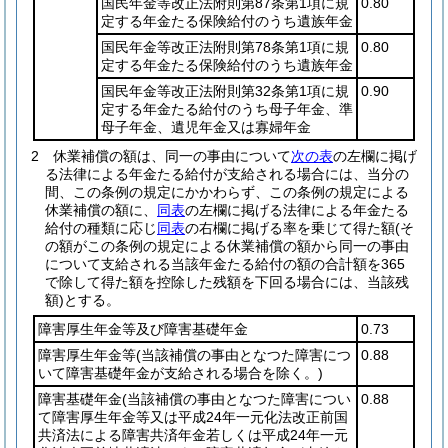
国民年金等改正法附則第87条第1項に規
0.80
定する年金たる保険給付のうち遺族年金
国民年金等改正法附則第78条第1項に規
0.80
定する年金たる保険給付のうち遺族年金
国民年金等改正法附則第32条第1項に規
0.90
定する年金たる給付のうち母子年金、準
母子年金、遺児年金又は寡婦年金
2
休業補償の額は、同一の事由について
次の表
の左欄に掲げ
る法律による年金たる給付が支給される場合には、当分の
間、この条例の規定にかかわらず、この条例の規定による
休業補償の額に、
同表
の左欄に掲げる法律による年金たる
給付の種類に応じ
同表
の右欄に掲げる率を乗じて得た額
(そ
の額がこの条例の規定による休業補償の額から同一の事由
について支給される当該年金たる給付の額の合計額を365
で除して得た額を控除した残額を下回る場合には、当該残
額)
とする。
障害厚生年金等及び障害基礎年金
0.73
障害厚生年金等
(当該補償の事由となつた障害につ
0.88
いて障害基礎年金が支給される場合を除く。)
障害基礎年金
(当該補償の事由となつた障害につい
0.88
て障害厚生年金等又は平成24年一元化法改正前国
共済法による障害共済年金若しくは平成24年一元