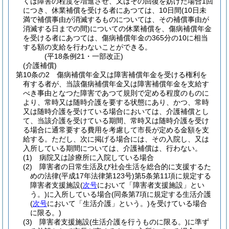
くは障害の程度を増進させ、又はその回復を妨げた場合1回
につき、休業補償を受ける者にあつては、10日間
(10日未
満で補償事由が消滅するものについては、その補償事由が
消滅する日までの間)
についての休業補償を、傷病補償年金
を受ける者にあつては、傷病補償年金の365分の10に相当
する額の支給を行わないことができる。
(平18条例21・一部改正)
(介護補償)
第10条の2
傷病補償年金又は障害補償年金を受ける権利を
有する者が、当該傷病補償年金又は障害補償年金を支給す
べき事由となつた障害であつて規則で定める程度のものに
より、常時又は随時介護を要する状態にあり、かつ、常時
又は随時介護を受けている場合においては、介護補償とし
て、当該介護を受けている期間、常時又は随時介護を受け
る場合に通常要する費用を考慮して市長が定める金額を支
給する。
ただし、次に掲げる場合には、その入院し、又は
入所している期間については、介護補償は、行わない。
(1)
病院又は診療所に入院している場合
(2)
障害者の日常生活及び社会生活を総合的に支援するた
めの法律
(平成17年法律第123号)
第5条第11項に規定する
障害者支援施設
(
次号
において「障害者支援施設」とい
う。)
に入所している場合
(同条第7項に規定する生活介護
(
次号
において「生活介護」という。)
を受けている場合
に限る。)
(3)
障害者支援施設
(生活介護を行うものに限る。)
に準ず