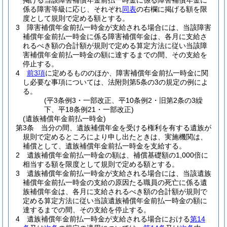
掲げる当該障害補償年金前払一時金に係る障害補償年金に
係る障害等級に応じ、それぞれ
同表
の右欄に掲げる額を限
度として規則で定める額とする。
3
障害補償年金前払一時金が支給される場合には、当該障害
補償年金前払一時金に係る障害補償年金は、各月に支給さ
れるべき額の合計額が規則で定める算定方法に従い当該障
害補償年金前払一時金の額に達するまでの間、その支給を
停止する。
4
前3項
に定めるもののほか、障害補償年金前払一時金に関
し必要な事項については、法附則第5条の3の規定の例によ
る。
(平3条例3・一部改正、平10条例2・旧第2条の3繰
下、平18条例21・一部改正)
(遺族補償年金前払一時金)
第3条
当分の間、遺族補償年金を受ける権利を有する遺族が
規則で定めるところにより申し出たときは、実施機関は、
補償として、遺族補償年金前払一時金を支給する。
2
遺族補償年金前払一時金の額は、補償基礎額の1,000倍に
相当する額を限度として規則で定める額とする。
3
遺族補償年金前払一時金が支給される場合には、当該遺族
補償年金前払一時金の支給の原因たる職員の死亡に係る遺
族補償年金は、各月に支給されるべき額の合計額が規則で
定める算定方法に従い当該遺族補償年金前払一時金の額に
達するまでの間、その支給を停止する。
4
遺族補償年金前払一時金が支給される場合における
第14