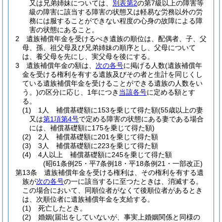
又は兄弟姉妹については、
別表第2
の第7級以上の障害等
級の障害に該当する障害の状態又は軽易な労務以外の労
務には服することができない程度の心身の故障による障
害の状態にあること。
2
遺族補償年金を受けるべき遺族の順位は、配偶者、子、父
母、孫、祖父母及び兄弟姉妹の順序とし、父母について
は、養父母を先にし、実父母を後にする。
3
遺族補償年金の額は、
次の各号
に掲げる人数
(遺族補償年
金を受ける権利を有する遺族及びその者と生計を同じくし
ている遺族補償年金を受けることができる遺族の人数をい
う。)
の区分に応じ、1年につき
当該各号
に定める額とす
る。
(1)
1人 補償基礎額に153を乗じて得た額
(55歳以上の妻
又は
第1項第4号
で定める障害の状態にある妻である場合
には、補償基礎額に175を乗じて得た額)
(2)
2人 補償基礎額に201を乗じて得た額
(3)
3人 補償基礎額に223を乗じて得た額
(4)
4人以上 補償基礎額に245を乗じて得た額
(昭61条例25・平7条例18・平18条例21・一部改正)
第13条
遺族補償年金を受ける権利は、その権利を有する遺
族が
次の各号
の一に該当するに至つたときは、消滅する。
この場合において、同順位者がなくて後順位者があるとき
は、次順位者に遺族補償年金を支給する。
(1)
死亡したとき。
(2)
婚姻
(届出をしていないが、事実上婚姻関係と同様の