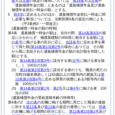
条
又は
次条
の規定の適用については、
第14条
又は
次条
中
「遺族補償年金の額」とあるのは「遺族補償年金及び遺族
補償年金前払一時金の額」とする。
5
前4項
に定めるもののほか、遺族補償年金前払一時金に関
し必要な事項については、法附則第6条の規定の例による。
(平3条例3・一部改正)
(遺族補償一時金の額の特例)
第4条
遺族補償一時金の額は、当分の間、
第14条第4項
の規
定にかかわらず、補償基礎額の400倍に相当する金額に
次
の各号
に掲げる者の区分に応じ、
当該各号
に定める率を乗
じて得た額
(
第14条第1項第2号
の場合にあつては、その額
から既に支給された遺族補償年金の額の合計額を控除した
額)
とする。
(1)
第14条第2項第3号
に該当する者
(
次号
に掲げる者を除
く。)
100分の100
(2)
第14条第2項第3号
に該当する者のうち、職員の死亡の
当時18歳未満若しくは55歳以上の3親等内の親族又は
第
12条第1項第4号
に定める障害の状態にある3親等内の親
族 100分の175
(3)
第14条第2項第1号
、
第2号
又は
第4号
に掲げる者 100
分の250
(遺族補償年金の受給資格年齢の特例等)
第4条の2
次の表
の左欄に掲げる期間に死亡した職員の遺族
に対する
第12条
及び
第13条
の規定の適用については、
同表
の左欄に掲げる期間の区分に応じ、
第12条第1項第1号
及び