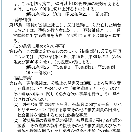
は、これを切り捨て、50円以上100円未満の端数があると
きは、これを100円に切り上げるものとする。
(昭61条例25・追加、昭62条例21・一部改正)
(葬祭補償)
第15条
職員が公務上死亡し、又は通勤により死亡した場合
においては、葬祭を行う者に対して、葬祭補償として、通
常葬祭に要する費用を考慮して規則で定める金額を支給す
る。
(この条例に定めがない事項)
第16条
この章に定めるもののほか、補償に関し必要な事項
については、法第3章
(第24条、第25条、第39条の2、第45
条及び第46条を除く。)
の規定の例による。
(昭61条例25・平3条例3・平6条例31・平23条例
16・一部改正)
(福祉事業)
第17条
実施機関は、公務上の災害又は通勤による災害を受
けた職員
(以下この条において「被災職員」という。)
及び
その遺族の福祉に関して必要な次の事業を行うように努め
なければならない。
(1)
外科後処置に関する事業、補装具に関する事業、リハ
ビリテーションに関する事業その他の被災職員の円滑な
社会復帰を促進するために必要な事業
(2)
被災職員の療養生活の援護、被災職員が受ける介護の
援護、その遺族の就学の援護その他の被災職員及びその
遺族の援護を図るために必要な資金の支給その他の事業