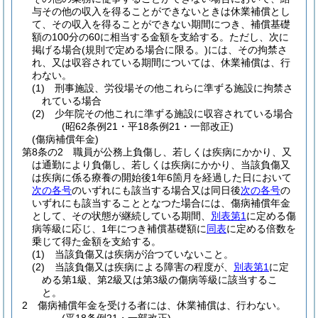
与その他の収入を得ることができないときは休業補償とし
て、その収入を得ることができない期間につき、補償基礎
額の100分の60に相当する金額を支給する。
ただし、次に
掲げる場合
(規則で定める場合に限る。)
には、その拘禁さ
れ、又は収容されている期間については、休業補償は、行
わない。
(1)
刑事施設、労役場その他これらに準ずる施設に拘禁さ
れている場合
(2)
少年院その他これに準ずる施設に収容されている場合
(昭62条例21・平18条例21・一部改正)
(傷病補償年金)
第8条の2
職員が公務上負傷し、若しくは疾病にかかり、又
は通勤により負傷し、若しくは疾病にかかり、当該負傷又
は疾病に係る療養の開始後1年6箇月を経過した日において
次の各号
のいずれにも該当する場合又は同日後
次の各号
の
いずれにも該当することとなつた場合には、傷病補償年金
として、その状態が継続している期間、
別表第1
に定める傷
病等級に応じ、1年につき補償基礎額に
同表
に定める倍数を
乗じて得た金額を支給する。
(1)
当該負傷又は疾病が治つていないこと。
(2)
当該負傷又は疾病による障害の程度が、
別表第1
に定
める第1級、第2級又は第3級の傷病等級に該当するこ
と。
2
傷病補償年金を受ける者には、休業補償は、行わない。