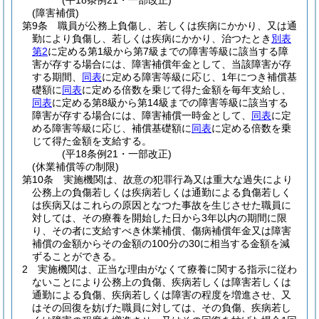
(平18条例21・一部改正)
(障害補償)
第9条
職員が公務上負傷し、若しくは疾病にかかり、又は通
勤により負傷し、若しくは疾病にかかり、治つたとき
別表
第2
に定める第1級から第7級までの障害等級に該当する障
害が存する場合には、障害補償年金として、当該障害が存
する期間、
同表
に定める障害等級に応じ、1年につき補償基
礎額に
同表
に定める倍数を乗じて得た金額を毎年支給し、
同表
に定める第8級から第14級までの障害等級に該当する
障害が存する場合には、障害補償一時金として、
同表
に定
める障害等級に応じ、補償基礎額に
同表
に定める倍数を乗
じて得た金額を支給する。
(平18条例21・一部改正)
(休業補償等の制限)
第10条
実施機関は、故意の犯罪行為又は重大な過失により
公務上の負傷若しくは疾病若しくは通勤による負傷若しく
は疾病又はこれらの原因となつた事故を生じさせた職員に
対しては、その療養を開始した日から3年以内の期間に限
り、その者に支給すべき休業補償、傷病補償年金又は障害
補償の金額からその金額の100分の30に相当する金額を減
ずることができる。
2
実施機関は、正当な理由がなくて療養に関する指示に従わ
ないことにより公務上の負傷、疾病若しくは障害若しくは
通勤による負傷、疾病若しくは障害の程度を増進させ、又
はその回復を妨げた職員に対しては、その負傷、疾病若し