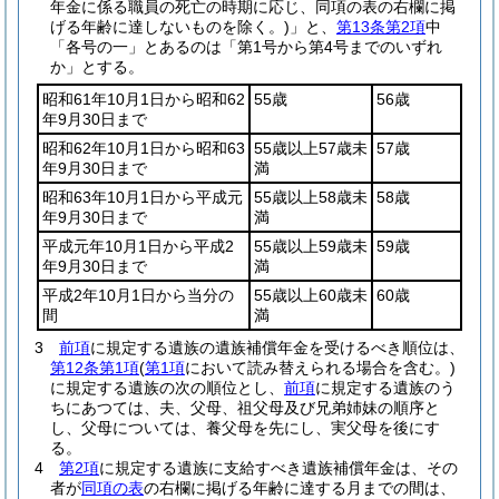
年金に係る職員の死亡の時期に応じ、同項の表の右欄に掲
げる年齢に達しないものを除く。)
」と、
第13条第2項
中
「各号の一」とあるのは「第1号から第4号までのいずれ
か」とする。
昭和61年10月1日から昭和62
55歳
56歳
年9月30日まで
昭和62年10月1日から昭和63
55歳以上57歳未
57歳
年9月30日まで
満
昭和63年10月1日から平成元
55歳以上58歳未
58歳
年9月30日まで
満
平成元年10月1日から平成2
55歳以上59歳未
59歳
年9月30日まで
満
平成2年10月1日から当分の
55歳以上60歳未
60歳
間
満
3
前項
に規定する遺族の遺族補償年金を受けるべき順位は、
第12条第1項
(
第1項
において読み替えられる場合を含む。)
に規定する遺族の次の順位とし、
前項
に規定する遺族のう
ちにあつては、夫、父母、祖父母及び兄弟姉妹の順序と
し、父母については、養父母を先にし、実父母を後にす
る。
4
第2項
に規定する遺族に支給すべき遺族補償年金は、その
者が
同項の表
の右欄に掲げる年齢に達する月までの間は、