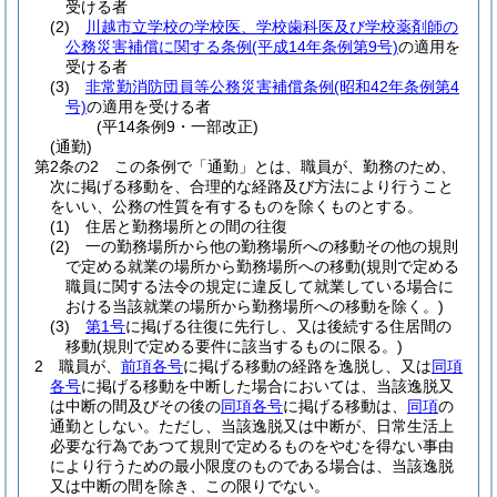
受ける者
(2)
川越市立学校の学校医、学校歯科医及び学校薬剤師の
公務災害補償に関する条例
(平成14年条例第9号)
の適用を
受ける者
(3)
非常勤消防団員等公務災害補償条例
(昭和42年条例第4
号)
の適用を受ける者
(平14条例9・一部改正)
(通勤)
第2条の2
この条例で「通勤」とは、職員が、勤務のため、
次に掲げる移動を、合理的な経路及び方法により行うこと
をいい、公務の性質を有するものを除くものとする。
(1)
住居と勤務場所との間の往復
(2)
一の勤務場所から他の勤務場所への移動その他の規則
で定める就業の場所から勤務場所への移動
(規則で定める
職員に関する法令の規定に違反して就業している場合に
おける当該就業の場所から勤務場所への移動を除く。)
(3)
第1号
に掲げる往復に先行し、又は後続する住居間の
移動
(規則で定める要件に該当するものに限る。)
2
職員が、
前項各号
に掲げる移動の経路を逸脱し、又は
同項
各号
に掲げる移動を中断した場合においては、当該逸脱又
は中断の間及びその後の
同項各号
に掲げる移動は、
同項
の
通勤としない。
ただし、当該逸脱又は中断が、日常生活上
必要な行為であつて規則で定めるものをやむを得ない事由
により行うための最小限度のものである場合は、当該逸脱
又は中断の間を除き、この限りでない。