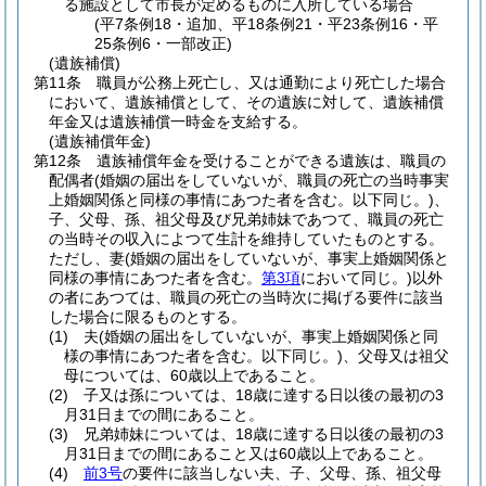
る施設として市長が定めるものに入所している場合
(平7条例18・追加、平18条例21・平23条例16・平
25条例6・一部改正)
(遺族補償)
第11条
職員が公務上死亡し、又は通勤により死亡した場合
において、遺族補償として、その遺族に対して、遺族補償
年金又は遺族補償一時金を支給する。
(遺族補償年金)
第12条
遺族補償年金を受けることができる遺族は、職員の
配偶者
(婚姻の届出をしていないが、職員の死亡の当時事実
上婚姻関係と同様の事情にあつた者を含む。以下同じ。)
、
子、父母、孫、祖父母及び兄弟姉妹であつて、職員の死亡
の当時その収入によつて生計を維持していたものとする。
ただし、妻
(婚姻の届出をしていないが、事実上婚姻関係と
同様の事情にあつた者を含む。
第3項
において同じ。)
以外
の者にあつては、職員の死亡の当時次に掲げる要件に該当
した場合に限るものとする。
(1)
夫
(婚姻の届出をしていないが、事実上婚姻関係と同
様の事情にあつた者を含む。以下同じ。)
、父母又は祖父
母については、60歳以上であること。
(2)
子又は孫については、18歳に達する日以後の最初の3
月31日までの間にあること。
(3)
兄弟姉妹については、18歳に達する日以後の最初の3
月31日までの間にあること又は60歳以上であること。
(4)
前3号
の要件に該当しない夫、子、父母、孫、祖父母