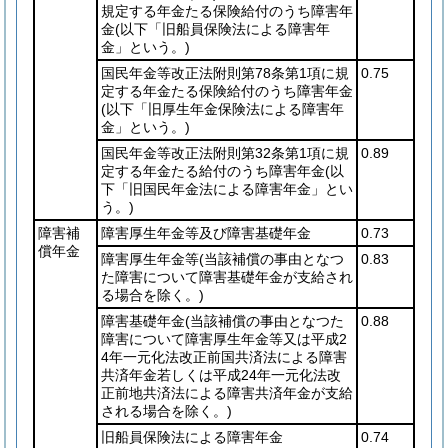
規定する年金たる保険給付のうち障害年
金
(以下「旧船員保険法による障害年
金」という。)
国民年金等改正法附則第78条第1項に規
0.75
定する年金たる保険給付のうち障害年金
(以下「旧厚生年金保険法による障害年
金」という。)
国民年金等改正法附則第32条第1項に規
0.89
定する年金たる給付のうち障害年金
(以
下「旧国民年金法による障害年金」とい
う。)
障害補
障害厚生年金等及び障害基礎年金
0.73
償年金
障害厚生年金等
(当該補償の事由となつ
0.83
た障害について障害基礎年金が支給され
る場合を除く。)
障害基礎年金
(当該補償の事由となつた
0.88
障害について障害厚生年金等又は平成2
4年一元化法改正前国共済法による障害
共済年金若しくは平成24年一元化法改
正前地共済法による障害共済年金が支給
される場合を除く。)
旧船員保険法による障害年金
0.74