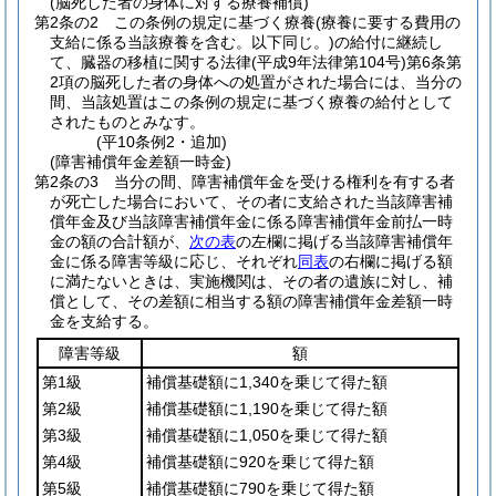
(脳死した者の身体に対する療養補償)
第2条の2
この条例の規定に基づく療養
(療養に要する費用の
支給に係る当該療養を含む。以下同じ。)
の給付に継続し
て、臓器の移植に関する法律
(平成9年法律第104号)
第6条第
2項の脳死した者の身体への処置がされた場合には、当分の
間、当該処置はこの条例の規定に基づく療養の給付として
されたものとみなす。
(平10条例2・追加)
(障害補償年金差額一時金)
第2条の3
当分の間、障害補償年金を受ける権利を有する者
が死亡した場合において、その者に支給された当該障害補
償年金及び当該障害補償年金に係る障害補償年金前払一時
金の額の合計額が、
次の表
の左欄に掲げる当該障害補償年
金に係る障害等級に応じ、それぞれ
同表
の右欄に掲げる額
に満たないときは、実施機関は、その者の遺族に対し、補
償として、その差額に相当する額の障害補償年金差額一時
金を支給する。
障害等級
額
第1級
補償基礎額に1,340を乗じて得た額
第2級
補償基礎額に1,190を乗じて得た額
第3級
補償基礎額に1,050を乗じて得た額
第4級
補償基礎額に920を乗じて得た額
第5級
補償基礎額に790を乗じて得た額