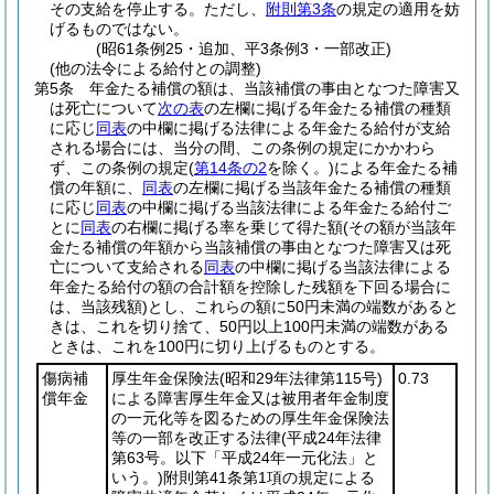
その支給を停止する。
ただし、
附則第3条
の規定の適用を妨
げるものではない。
(昭61条例25・追加、平3条例3・一部改正)
(他の法令による給付との調整)
第5条
年金たる補償の額は、当該補償の事由となつた障害又
は死亡について
次の表
の左欄に掲げる年金たる補償の種類
に応じ
同表
の中欄に掲げる法律による年金たる給付が支給
される場合には、当分の間、この条例の規定にかかわら
ず、この条例の規定
(
第14条の2
を除く。)
による年金たる補
償の年額に、
同表
の左欄に掲げる当該年金たる補償の種類
に応じ
同表
の中欄に掲げる当該法律による年金たる給付ご
とに
同表
の右欄に掲げる率を乗じて得た額
(その額が当該年
金たる補償の年額から当該補償の事由となつた障害又は死
亡について支給される
同表
の中欄に掲げる当該法律による
年金たる給付の額の合計額を控除した残額を下回る場合に
は、当該残額)
とし、これらの額に50円未満の端数があると
きは、これを切り捨て、50円以上100円未満の端数がある
ときは、これを100円に切り上げるものとする。
傷病補
厚生年金保険法
(昭和29年法律第115号)
0.73
償年金
による障害厚生年金又は被用者年金制度
の一元化等を図るための厚生年金保険法
等の一部を改正する法律
(平成24年法律
第63号。以下「平成24年一元化法」と
いう。)
附則第41条第1項の規定による