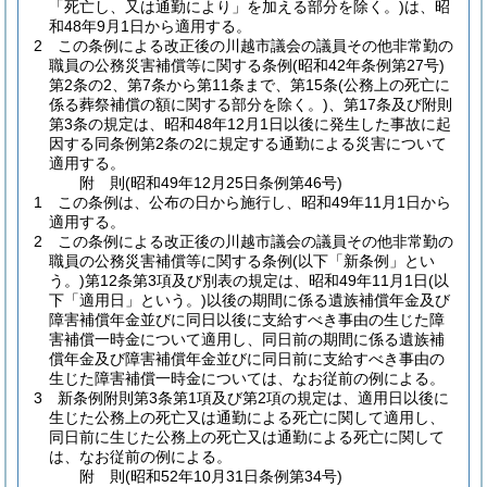
「死亡し、又は通勤により」を加える部分を除く。)
は、昭
和48年9月1日から適用する。
2
この条例による改正後の川越市議会の議員その他非常勤の
職員の公務災害補償等に関する条例
(昭和42年条例第27号)
第2条の2、第7条から第11条まで、第15条
(公務上の死亡に
係る葬祭補償の額に関する部分を除く。)
、第17条及び附則
第3条の規定は、昭和48年12月1日以後に発生した事故に起
因する同条例第2条の2に規定する通勤による災害について
適用する。
附
則
(昭和49年12月25日
条例第46号)
1
この条例は、公布の日から施行し、昭和49年11月1日から
適用する。
2
この条例による改正後の川越市議会の議員その他非常勤の
職員の公務災害補償等に関する条例
(以下「新条例」とい
う。)
第12条第3項及び別表の規定は、昭和49年11月1日
(以
下「適用日」という。)
以後の期間に係る遺族補償年金及び
障害補償年金並びに同日以後に支給すべき事由の生じた障
害補償一時金について適用し、同日前の期間に係る遺族補
償年金及び障害補償年金並びに同日前に支給すべき事由の
生じた障害補償一時金については、なお従前の例による。
3
新条例附則第3条第1項及び第2項の規定は、適用日以後に
生じた公務上の死亡又は通勤による死亡に関して適用し、
同日前に生じた公務上の死亡又は通勤による死亡に関して
は、なお従前の例による。
附
則
(昭和52年10月31日
条例第34号)