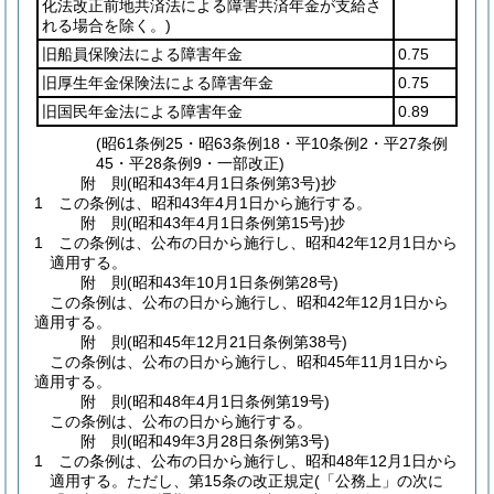
化法改正前地共済法による障害共済年金が支給さ
れる場合を除く。)
旧船員保険法による障害年金
0.75
旧厚生年金保険法による障害年金
0.75
旧国民年金法による障害年金
0.89
(昭61条例25・昭63条例18・平10条例2・平27条例
45・平28条例9・一部改正)
附
則
(昭和43年4月1日
条例第3号)
抄
1
この条例は、昭和43年4月1日から施行する。
附
則
(昭和43年4月1日
条例第15号)
抄
1
この条例は、公布の日から施行し、昭和42年12月1日から
適用する。
附
則
(昭和43年10月1日
条例第28号)
この条例は、公布の日から施行し、昭和42年12月1日から
適用する。
附
則
(昭和45年12月21日
条例第38号)
この条例は、公布の日から施行し、昭和45年11月1日から
適用する。
附
則
(昭和48年4月1日
条例第19号)
この条例は、公布の日から施行する。
附
則
(昭和49年3月28日
条例第3号)
1
この条例は、公布の日から施行し、昭和48年12月1日から
適用する。
ただし、第15条の改正規定
(「公務上」の次に