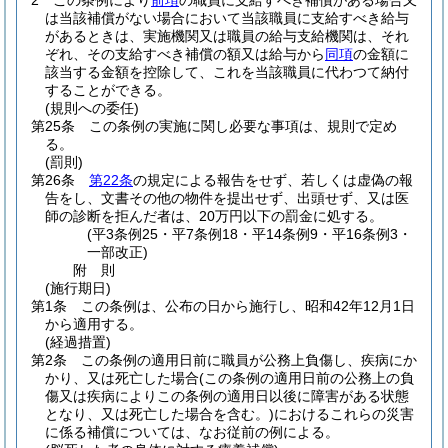
2
この条例により
前項
の職員に支給すべき補償がある場合又
は当該補償がない場合において当該職員に支給すべき給与
があるときは、実施機関又は職員の給与支給機関は、それ
ぞれ、その支給すべき補償の額又は給与から
同項
の金額に
該当する金額を控除して、これを当該職員に代わつて納付
することができる。
(規則への委任)
第25条
この条例の実施に関し必要な事項は、規則で定め
る。
(罰則)
第26条
第22条
の規定による報告をせず、若しくは虚偽の報
告をし、文書その他の物件を提出せず、出頭せず、又は医
師の診断を拒んだ者は、20万円以下の罰金に処する。
(平3条例25・平7条例18・平14条例9・平16条例3・
一部改正)
附
則
(施行期日)
第1条
この条例は、公布の日から施行し、昭和42年12月1日
から適用する。
(経過措置)
第2条
この条例の適用日前に職員が公務上負傷し、疾病にか
かり、又は死亡した場合
(この条例の適用日前の公務上の負
傷又は疾病によりこの条例の適用日以後に障害がある状態
となり、又は死亡した場合を含む。)
におけるこれらの災害
に係る補償については、なお従前の例による。