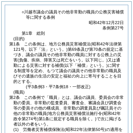
○川越市議会の議員その他非常勤の職員の公務災害補償
等に関する条例
昭和42年12月22日
条例第27号
第1章
総則
(目的)
第1条
この条例は、地方公務員災害補償法
(昭和42年法律第
121号。以下「法」という。)
第69条及び第70条の規定に基
づき、議会の議員その他非常勤の職員に対する公務上の災
害
(負傷、疾病、障害又は死亡をいう。以下同じ。)
又は通
勤による災害に対する補償
(以下「補償」という。)
に関す
る制度等を定め、もつて議会の議員その他非常勤の職員及
びその遺族の生活の安定と福祉の向上に寄与することを目
的とする。
(平3条例3・平7条例18・一部改正)
(職員)
第2条
この条例で「職員」とは、議会の議員、委員会の非常
勤の委員、非常勤の監査委員、審査会、審議会及び調査会
等の委員その他の構成員、非常勤の調査員及び嘱託員その
他の非常勤の職員
(地方公務員災害補償法施行令
(昭和42年
政令第274号)
第1条に規定する職員を除く。)
で次に掲げる
者以外の者をいう。
(1)
労働者災害補償保険法
(昭和22年法律第50号)
の適用を