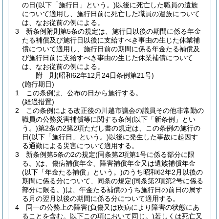
の日
(以下「施行日」という。)
以後に死亡した職員の遺族
について適用し、施行日前に死亡した職員の遺族について
は、なお従前の例による。
3
新条例附則第5条の規定は、施行日以後の期間に係る年金
たる補償及び施行日以後に支給すべき事由の生じた休業補
償について適用し、施行日前の期間に係る年金たる補償及
び施行日前に支給すべき事由の生じた休業補償について
は、なお従前の例による。
附
則
(昭和62年12月24日
条例第21号)
(施行期日)
1
この条例は、公布の日から施行する。
(経過措置)
2
この条例による改正後の川越市議会の議員その他非常勤の
職員の公務災害補償等に関する条例
(以下「新条例」とい
う。)
第2条の2第2項ただし書の規定は、この条例の施行の
日
(以下「施行日」という。)
以後に発生した事故に起因す
る通勤による災害について適用する。
3
新条例第5条の2の規定
(同条第2項第1号に係る部分に限
る。)
は、傷病補償年金、障害補償年金又は遺族補償年金
(以下「年金たる補償」という。)
のうち昭和62年2月以後の
期間に係る分について、同条の規定
(同条第2項第2号に係る
部分に限る。)
は、年金たる補償のうち施行日の前日の属す
る月の翌月以後の期間に係る分について適用する。
4
同一の公務上の障害
(負傷又は疾病により障害の状態にあ
ることを含む。以下この項において同じ。)
若しくは死亡又