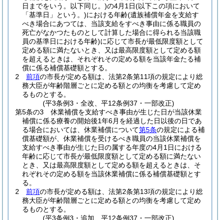
日までをいう。以下同じ。)
の4月1日
(以下この項において
「基準日」という。)
における年齢
(遺族補償年金を支給す
べき場合にあつては、当該支給をすべき事由に係る職員の
死亡がなかつたものとして計算した場合に得られる当該職
員の基準日における年齢)
に応じて市長が最低限度額として
定める額に満たないとき、又は最高限度額として定める額
を超えるときは、それぞれその定める額を当該年金たる補
償に係る補償基礎額とする。
2
前項
の市長が定める額は、法第2条第11項の規定により総
務大臣が年齢階層ごとに定める額との均衡を考慮して定め
るものとする。
(平3条例3・全改、平12条例37・一部改正)
第5条の3
休業補償を支給すべき事由が生じた日が当該休業
補償に係る療養の開始後1年6月を経過した日以後の日であ
る場合においては、休業補償について
第5条
の規定による補
償基礎額が、休業補償を受けるべき職員の当該休業補償を
支給すべき事由が生じた日の属する年度の4月1日における
年齢に応じて市長が最低限度額として定める額に満たない
とき、又は最高限度額として定める額を超えるときは、そ
れぞれその定める額を当該休業補償に係る補償基礎額とす
る。
2
前項
の市長が定める額は、法第2条第13項の規定により総
務大臣が年齢階層ごとに定める額との均衡を考慮して定め
るものとする。
(平3条例3・追加、平12条例37・一部改正)