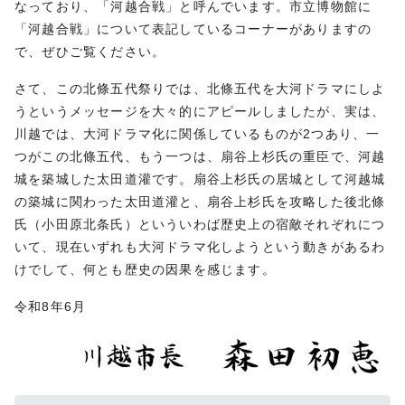
なっており、「河越合戦」と呼んでいます。市立博物館に
「河越合戦」について表記しているコーナーがありますの
で、ぜひご覧ください。
さて、この北條五代祭りでは、北條五代を大河ドラマにしよ
うというメッセージを大々的にアピールしましたが、実は、
川越では、大河ドラマ化に関係しているものが2つあり、一
つがこの北條五代、もう一つは、扇谷上杉氏の重臣で、河越
城を築城した太田道灌です。扇谷上杉氏の居城として河越城
の築城に関わった太田道灌と、扇谷上杉氏を攻略した後北條
氏（小田原北条氏）といういわば歴史上の宿敵それぞれにつ
いて、現在いずれも大河ドラマ化しようという動きがあるわ
けでして、何とも歴史の因果を感じます。
令和8年6月