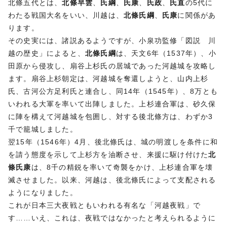
北條五代とは、
北條早雲
、
氏綱
、
氏康
、
氏政
、
氏直
の5代に
わたる戦国大名をいい、川越は、
北條氏綱
、
氏康
に関係があ
ります。
その史実には、諸説あるようですが、小泉功監修「図説 川
越の歴史」によると、
北條氏綱
は、天文6年（1537年）、小
田原から侵攻し、扇谷上杉氏の居城であった河越城を攻略し
ます。扇谷上杉朝定は、河越城を奪還しようと、山内上杉
氏、古河公方足利氏と連合し、同14年（1545年）、8万とも
いわれる大軍を率いて出陣しました。上杉連合軍は、砂久保
に陣を構えて河越城を包囲し、対する後北條方は、わずか3
千で籠城しました。
翌15年（1546年）4月、後北條氏は、城の明渡しを条件に和
を請う態度を示して上杉方を油断させ、来援に駆け付けた
北
條氏康
は、8千の精鋭を率いて奇襲をかけ、上杉連合軍を壊
滅させました。以来、河越は、後北條氏によって支配される
ようになりました。
これが日本三大夜戦ともいわれる有名な「河越夜戦」で
す……いえ、これは、夜戦ではなかったと考えられるように