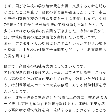
まず、国が小学校の学校給食費を大幅に支援する方針を明ら
かにしたことを受け、給食の質と量を確保したうえで、市立
小中特別支援学校の学校給食費を完全に無償化します。令和
7年度の2学期から学校給食費の半額補助を開始したところ、
多くの皆様から感謝のお言葉を頂きました。令和8年度から
は、学校給食費の完全無償化を実施したいと思います。
また、デジタルドリルや採点システムといったデジタル環境
の整備、小中学校の外壁等全面調査などにより、教育環境の
充実を図ります。
他方で、高齢者の福祉も大切にしてまいります。
老朽化が進む特別養護老人ホームが出てきている中、これか
らも高齢者やその家族が安心して施設をご利用いただけるよ
う、特別養護老人ホームの大規模修繕に対する補助制度を導
入いたします。
また、運転免許を自主返納した75歳以上の方に、交通系ICカ
ード費用1万円を補助する制度を設けます。運転に不安を感
じる高齢者が運転免許を自主返納するきっかけとするととも