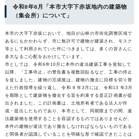
令和8年6月「本市大字下赤坂地内の建築物
（集会所）について」
本市の大字下赤坂において、地目が山林の市街化調整区域で
あるにもかかわらず、市に無許可で建物が建築され、モスク
等として利用されていた件につきましては、多くの皆さんに
多大なるご心配をおかけしています。
市としては、令和6年10月に本件の違法建築工事を覚知して
以降、「工事停止」の警告書を複数回貼るなど、工事の停止
を促しました。建物の完成後は、建物の撤去に目標を切り替
えた行政指導を繰り返し、令和 8 年3月には、令和13 年3月
を期限として建築物を撤去する旨を約束する是正計画書が提
出されました。この計画書は、土地所有者である法人が作
成・提出したものであり、本市として、同期限までの間、違
法建築物を使用することを容認するものではありませんが、
本件の建物が違法であり撤去しなければならないものである
と関係者が認識していることを明確な形で確認できたことは