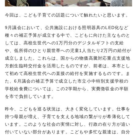
今回は、こども子育ての話題について触れたいと思います。
9月議会において、公共施設における照明器具のLED化など
種々の補正予算が成立する中で、こどもに向けた主なものと
しては、高校生世代への1万円分のデジタルギフトの支給
や、低所得のひとり親世帯への児童1人当たり2万円の給付が
成立しました。これらは、国からの物価高騰対応重点支援地
方創生臨時交付金を活用したものですが、前者は、本市とし
て初めて高校生世代への直接の給付を実施するものです。ま
た、6月議会の補正予算で成立した市立小中特別支援学校の
学校給食費については、この2学期から、実費徴収金の半額
を市で負担しています。
昨今、こどもを巡る状況は、大きく変化しています。仕事を
持つ母親が増え、子育てを支える地域の繋がりが希薄化して
います。このような社会の実情に対し、行政の在り方が追い
付いていない部分があります。こどもや多忙な親達は、自分