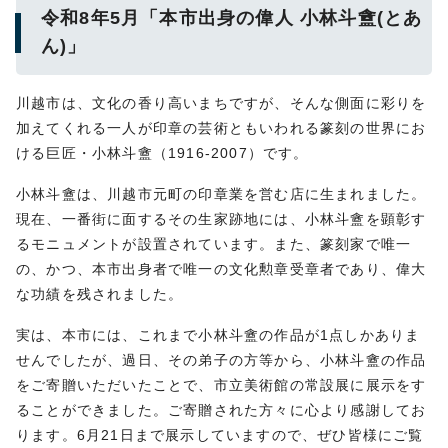
令和8年5月「本市出身の偉人 小林斗盦(とあ
ん)」
川越市は、文化の香り高いまちですが、そんな側面に彩りを
加えてくれる一人が印章の芸術ともいわれる篆刻の世界にお
ける巨匠・小林斗盦（1916-2007）です。
小林斗盦は、川越市元町の印章業を営む店に生まれました。
現在、一番街に面するその生家跡地には、小林斗盦を顕彰す
るモニュメントが設置されています。また、篆刻家で唯一
の、かつ、本市出身者で唯一の文化勲章受章者であり、偉大
な功績を残されました。
実は、本市には、これまで小林斗盦の作品が1点しかありま
せんでしたが、過日、その弟子の方等から、小林斗盦の作品
をご寄贈いただいたことで、市立美術館の常設展に展示をす
ることができました。ご寄贈された方々に心より感謝してお
ります。6月21日まで展示していますので、ぜひ皆様にご覧