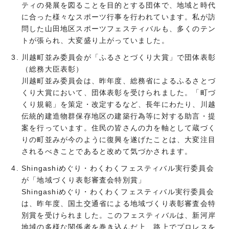
ティの発展を図ることを目的とする団体で、地域と時代
に合った様々なスポーツ行事を行われています。私が訪
問した山田地区スポーツフェスティバルも、多くのテン
トが張られ、大変盛り上がっていました。
川越町並み委員会が「ふるさとづくり大賞」で団体表彰
（総務大臣表彰）
川越町並み委員会は、昨年度、総務省によるふるさとづ
くり大賞において、団体表彰を受けられました。「町づ
くり規範」を策定・改定するなど、長年にわたり、川越
伝統的建造物群保存地区の建築行為等に対する助言・提
案を行っています。住民の皆さんの力を軸として蔵づく
りの町並みが今のように復興を遂げたことは、大変注目
されるべきことであると改めて気づかされます。
Shingashiめぐり・わくわくフェスティバル実行委員会
が「地域づくり表彰審査会特別賞」
Shingashiめぐり・わくわくフェスティバル実行委員会
は、昨年度、国土交通省による地域づくり表彰審査会特
別賞を受けられました。このフェスティバルは、新河岸
地域の多様な関係者を巻き込んだ上、路上でプロレスを