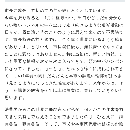
市長に就任して初めての年が終わろうとしています。
今年を振り返ると、1月に極寒の中、出口がどこだか分から
ない暗いトンネルの中を全力で走り続けるような選挙活動の
日々が、既に遠い昔のことのように思えて来るので不思議で
す。市長就任の前と後では、全く違う世界にいるような感覚
があります。とはいえ、市長就任後も、無我夢中でやってき
たことに変わりはありません。特に当初は、新しい情報、し
かも重要な情報が次から次に入ってきて、頭の中がパンパン
になっていました。もっとも、それらも徐々に消化されてき
て、この1年弱の間にだんだんと本市の課題の輪郭がはっき
り見えるようになってきた感覚があります。来年からは、そ
うした課題の解決を今年以上に着実に、実行していきたいと
思います。
法曹界からこの世界に飛び込んだ私が、何とかこの年末を前
向きな気持ちで迎えることができましたのは、ひとえに、議
員各位、職員各位、そして、市民や本市関係者の皆様のお陰