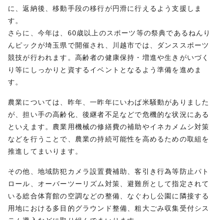
に、返納後、移動手段の移行が円滑に行えるよう支援しま
す。
さらに、今年は、60歳以上のスポーツ等の祭典であるねんり
んピックが埼玉県で開催され、川越市では、ダンススポーツ
競技が行われます。高齢者の健康保持・増進や生きがいづく
り等にしっかりと資するイベントとなるよう準備を進めま
す。
農業については、昨年、一昨年にいわば米騒動がありました
が、担い手の高齢化、後継者不足などで危機的な状況にある
といえます。農業用機械の修繕費の補助やイネカメムシ対策
などを行うことで、農業の持続可能性を高めるための取組を
推進してまいります。
その他、地域防犯カメラ設置費補助、客引き行為等防止パト
ロール、オーバーツーリズム対策、避難所として指定されて
いる総合体育館の空調などの整備、なぐわし公園に隣接する
用地における多目的グラウンド整備、粗大ごみ収集受付シス