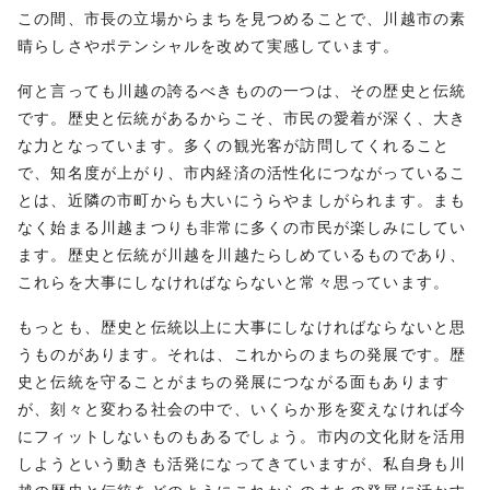
この間、市長の立場からまちを見つめることで、川越市の素
晴らしさやポテンシャルを改めて実感しています。
何と言っても川越の誇るべきものの一つは、その歴史と伝統
です。歴史と伝統があるからこそ、市民の愛着が深く、大き
な力となっています。多くの観光客が訪問してくれること
で、知名度が上がり、市内経済の活性化につながっているこ
とは、近隣の市町からも大いにうらやましがられます。まも
なく始まる川越まつりも非常に多くの市民が楽しみにしてい
ます。歴史と伝統が川越を川越たらしめているものであり、
これらを大事にしなければならないと常々思っています。
もっとも、歴史と伝統以上に大事にしなければならないと思
うものがあります。それは、これからのまちの発展です。歴
史と伝統を守ることがまちの発展につながる面もあります
が、刻々と変わる社会の中で、いくらか形を変えなければ今
にフィットしないものもあるでしょう。市内の文化財を活用
しようという動きも活発になってきていますが、私自身も川