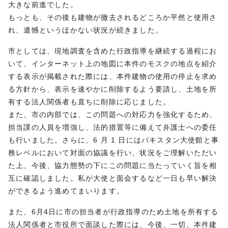
大きな前進でした。
もっとも、その後も建物が撤去されるどころか平然と使用さ
れ、遺憾というほかない状況が続きました。
市としては、現地調査を含めた行政指導を継続する過程にお
いて、インターネット上の地図に本件のモスクの地点を紹介
する表示が掲載された際には、本件建物の使用の停止を求め
る方針から、表示を速やかに削除するよう要請し、土地を所
有する法人関係者も直ちに削除に応じました。
また、市の内部では、この問題への対応力を強化するため、
担当課の人員を増強し、法的措置等に備えて弁護士への委任
も行いました。さらに、6 月 1 日にはパキスタン大使館と事
務レベルにおいて対面の協議を行い、状況をご理解いただい
た上、今後、協力態勢の下にこの問題に当たっていく旨を相
互に確認しました。私が大使と面会するなど一日も早い解決
ができるよう進めてまいります。
また、6月4日に市の担当者が行政指導のため土地を所有する
法人関係者と市役所で面談した際には、今後、一切、本件建