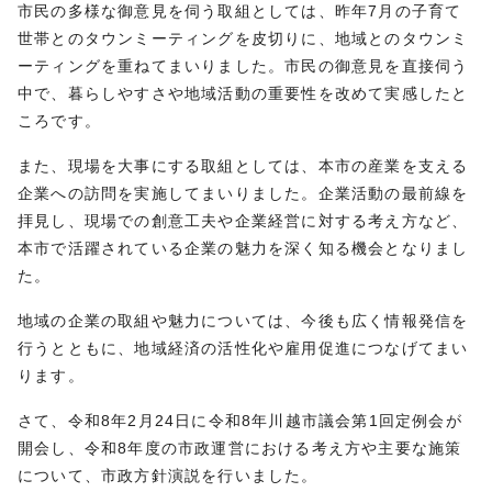
市民の多様な御意見を伺う取組としては、昨年7月の子育て
世帯とのタウンミーティングを皮切りに、地域とのタウンミ
ーティングを重ねてまいりました。市民の御意見を直接伺う
中で、暮らしやすさや地域活動の重要性を改めて実感したと
ころです。
また、現場を大事にする取組としては、本市の産業を支える
企業への訪問を実施してまいりました。企業活動の最前線を
拝見し、現場での創意工夫や企業経営に対する考え方など、
本市で活躍されている企業の魅力を深く知る機会となりまし
た。
地域の企業の取組や魅力については、今後も広く情報発信を
行うとともに、地域経済の活性化や雇用促進につなげてまい
ります。
さて、令和8年2月24日に令和8年川越市議会第1回定例会が
開会し、令和8年度の市政運営における考え方や主要な施策
について、市政方針演説を行いました。