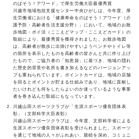
のばそう！アワード」で厚生労働大臣最優秀賞
川越市地域包括支援センター中央ひがしは、今年度、厚
生労働省における「健康寿命をのばそう！アワード（介
護予防・高齢者生活支援分野）」において、地域のお散
歩地図・ポイ活（ここえどマップ・ここえどカード）の
取組により、最優秀賞を獲得されました。お散歩地図
は、高齢者が散歩に出掛けやすいようベンチやトイレ等
の箇所を表示したものを高齢者の皆さんと共に作り上げ
たもので、ご協力者の「知恵袋」に基づき、地域の隠れ
た歴史的背景や名所を書き加えるなどのバージョンアッ
プも重ねられています。ポイントカードは、地域の店舗
を回るとポイントが貯まる仕組みであり、地域に貢献し
たいけれども何をしたらよいのか迷っているような事業
者を巻き込んだ取組にもなっています。
川越山田スポーツクラブが「生涯スポーツ優良団体表
彰」（文部科学大臣表彰）
川越山田スポーツクラブは、今年度、文部科学省による
生涯スポーツ優良団体表彰を受けられました。スポーツ
を通じて地域の人々がふれあい、親睦を深め、コミュニ