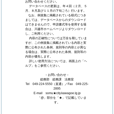
お問い合わせください。
データベースの更新は、年４回（２月、５
月、８月及び１１月の下旬ごろ）行います。
なお、例規集に掲載されている様式につき
ましては、データベースからのダウンロード
はできませんので、申請書式等を使用する場
合は、川越市ホームページよりダウンロード
し、ご利用ください。
内容の正確性については万全を期していま
すが、この例規集に掲載されている内容と実
際に公布された条例、規則等の内容とが異な
る場合は、実際に公布された条例、規則等の
内容が優先します。
詳しい使用方法については、画面上の「ヘ
ルプ」をご参照ください。
－お問い合わせ－
総務部 総務課 法務室
Tel 049-224-5550（直通）／Fax 049-225-
2895
E-mail somu★city.kawagoe.lg.jp
「@」部分を「★」で記載していま
す。