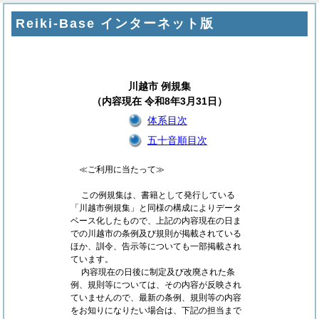
Reiki-Base インターネット版
川越市 例規集
（内容現在 令和8年3月31日）
体系目次
五十音順目次
≪ご利用に当たって≫
この例規集は、書籍として発行している
「川越市例規集」と同様の構成によりデータ
ベース化したもので、上記の内容現在の日ま
での川越市の条例及び規則が掲載されている
ほか、訓令、告示等についても一部掲載され
ています。
内容現在の日後に制定及び改廃された条
例、規則等については、その内容が反映され
ていませんので、最新の条例、規則等の内容
をお知りになりたい場合は、下記の担当まで