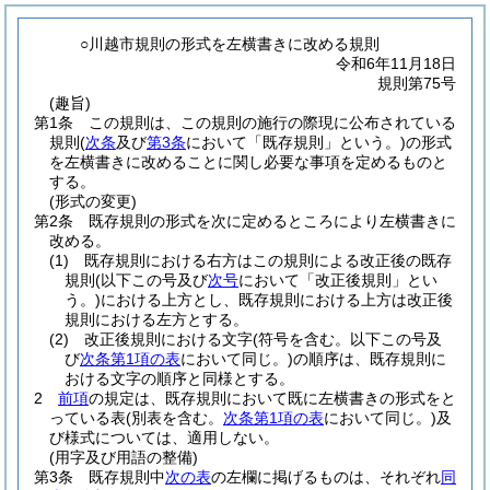
○川越市規則の形式を左横書きに改める規則
令和6年11月18日
規則第75号
(趣旨)
第1条
この規則は、この規則の施行の際現に公布されている
規則
(
次条
及び
第3条
において「既存規則」という。)
の形式
を左横書きに改めることに関し必要な事項を定めるものと
する。
(形式の変更)
第2条
既存規則の形式を次に定めるところにより左横書きに
改める。
(1)
既存規則における右方はこの規則による改正後の既存
規則
(以下この号及び
次号
において「改正後規則」とい
う。)
における上方とし、既存規則における上方は改正後
規則における左方とする。
(2)
改正後規則における文字
(符号を含む。以下この号及
び
次条第1項の表
において同じ。)
の順序は、既存規則に
おける文字の順序と同様とする。
2
前項
の規定は、既存規則において既に左横書きの形式をと
っている表
(別表を含む。
次条第1項の表
において同じ。)
及
び様式については、適用しない。
(用字及び用語の整備)
第3条
既存規則中
次の表
の左欄に掲げるものは、それぞれ
同