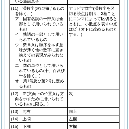
いる当該文字
(11)
漢数字
(次に掲げるもの
アラビア数字
(漢数字を区
を除く。)
切る読点は削り、3桁ごと
ア 固有名詞の一部又は全
にコンマによって区切ると
部として用いられている
ともに、小数点を表す中点
もの
はピリオドに改めるものと
イ 熟語の一部として用い
する。)
られているもの
ウ 数量又は順序を示す意
味が薄く他の数字に置き
換えての表現がみられな
いもの
エ 数の単位として用いら
れているもの
(十、百及び
千を除く。)
オ 第1号及び第2号に定め
るもの
(12)
左
(文面上の位置又は方
次
向を示すために用いられて
いるものに限る。)
(13)
同右
同上
(14)
上欄
左欄
(15)
下欄
右欄