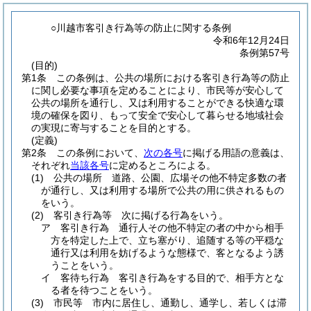
○川越市客引き行為等の防止に関する条例
令和6年12月24日
条例第57号
(目的)
第1条
この条例は、公共の場所における客引き行為等の防止
に関し必要な事項を定めることにより、市民等が安心して
公共の場所を通行し、又は利用することができる快適な環
境の確保を図り、もって安全で安心して暮らせる地域社会
の実現に寄与することを目的とする。
(定義)
第2条
この条例において、
次の各号
に掲げる用語の意義は、
それぞれ
当該各号
に定めるところによる。
(1)
公共の場所 道路、公園、広場その他不特定多数の者
が通行し、又は利用する場所で公共の用に供されるもの
をいう。
(2)
客引き行為等 次に掲げる行為をいう。
ア
客引き行為 通行人その他不特定の者の中から相手
方を特定した上で、立ち塞がり、追随する等の平穏な
通行又は利用を妨げるような態様で、客となるよう誘
うことをいう。
イ
客待ち行為 客引き行為をする目的で、相手方とな
る者を待つことをいう。
(3)
市民等 市内に居住し、通勤し、通学し、若しくは滞