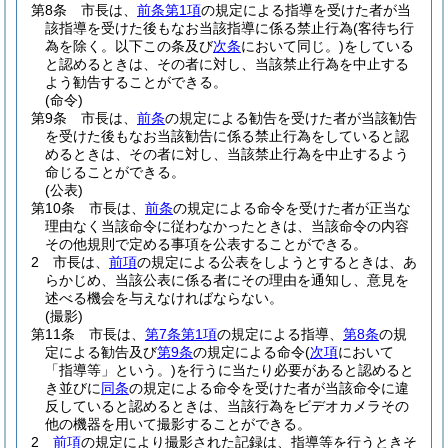
第8条
市長は、
前条第1項
の規定による指導を受けた者が当
該指導を受けた後もなお当該指導に係る禁止行為
(客待ち行
為を除く。以下この条及び
次条
において同じ。)
をしている
と認めるときは、その者に対し、当該禁止行為を中止する
よう勧告することができる。
(命令)
第9条
市長は、
前条
の規定による勧告を受けた者が当該勧告
を受けた後もなお当該勧告に係る禁止行為をしていると認
めるときは、その者に対し、当該禁止行為を中止するよう
命じることができる。
(公表)
第10条
市長は、
前条
の規定による命令を受けた者が正当な
理由なく当該命令に従わなかったときは、当該命令の内容
その他規則で定める事項を公表することができる。
2
市長は、
前項
の規定による公表をしようとするときは、あ
らかじめ、当該公表に係る者にその理由を通知し、意見を
述べる機会を与えなければならない。
(撮影)
第11条
市長は、
第7条第1項
の規定による指導、
第8条
の規
定による勧告及び
第9条
の規定による命令
(
次項
において
「指導等」という。)
を行うに当たり必要があると認めると
き並びに
同条
の規定による命令を受けた者が当該命令に違
反していると認めるときは、当該行為をビデオカメラその
他の機器を用いて撮影することができる。
2
前項
の規定により撮影された記録は、指導等を行うときそ