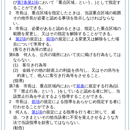
び
第7条第1項
において「重点区域」という。)
として指定す
ることができる。
2
市長は、重点区域を指定したときは、当該重点区域の範囲
その他市長が必要と認める事項を告示しなければならな
い。
3
市長は、必要があると認めるときは、指定した重点区域の
範囲を変更し、又はその指定を解除することができる。
4
第2項
の規定は、
前項
の規定による変更又は解除をした場
合について準用する。
(客引き行為等の禁止)
第6条
何人も、公共の場所において次に掲げる行為をしては
ならない。
(1)
客引き行為等
(2)
金銭その他の財産上の利益を供与し、又はその供与を
約束して、他人に客引き行為等をさせること。
(指導)
第7条
市長は、重点区域内において
前条
に規定する行為
(以
下「禁止行為」という。)
をしていると認める者に対し、当
該禁止行為を中止するよう指導することができる。
2
市長は、
前項
の規定による指導をあらかじめ指定する者に
行わせることができる。
3
何人も、
第1項
の規定による指導を行う者に対して、威
迫、つきまといその他当該者に不安を覚えさせるような方
法で当該指導を妨害してはならない。
(勧告)