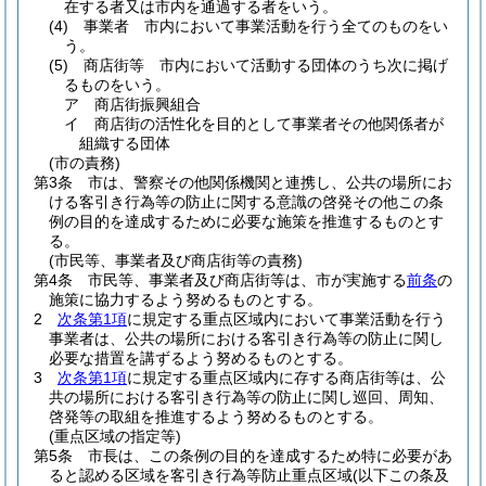
在する者又は市内を通過する者をいう。
(4)
事業者 市内において事業活動を行う全てのものをい
う。
(5)
商店街等 市内において活動する団体のうち次に掲げ
るものをいう。
ア
商店街振興組合
イ
商店街の活性化を目的として事業者その他関係者が
組織する団体
(市の責務)
第3条
市は、警察その他関係機関と連携し、公共の場所にお
ける客引き行為等の防止に関する意識の啓発その他この条
例の目的を達成するために必要な施策を推進するものとす
る。
(市民等、事業者及び商店街等の責務)
第4条
市民等、事業者及び商店街等は、市が実施する
前条
の
施策に協力するよう努めるものとする。
2
次条第1項
に規定する重点区域内において事業活動を行う
事業者は、公共の場所における客引き行為等の防止に関し
必要な措置を講ずるよう努めるものとする。
3
次条第1項
に規定する重点区域内に存する商店街等は、公
共の場所における客引き行為等の防止に関し巡回、周知、
啓発等の取組を推進するよう努めるものとする。
(重点区域の指定等)
第5条
市長は、この条例の目的を達成するため特に必要があ
ると認める区域を客引き行為等防止重点区域
(以下この条及