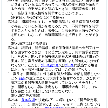
第22条
議長は、開示請求に係る保有個人情報に不開示情報
が含まれている場合であっても、個人の権利利益を保護す
るため特に必要があると認めるときは、開示請求者に対
し、当該保有個人情報を開示することができる。
(保有個人情報の存否に関する情報)
第23条
開示請求に対し、当該開示請求に係る保有個人情報
が存在しているか否かを答えるだけで、不開示情報を開示
することとなるときは、議長は、当該保有個人情報の存否
を明らかにしないで、当該開示請求を拒否することができ
る。
(開示請求に対する措置)
第24条
議長は、開示請求に係る保有個人情報の全部又は一
部を開示するときは、その旨の決定をし、開示請求者に対
し、その旨、開示する保有個人情報の利用目的及び開示の
実施に関し議長が定める事項を書面により通知しなければ
ならない。
ただし、
第5条第2号
又は
第3号
に該当する場合
における当該利用目的については、この限りでない。
2
議長は、開示請求に係る保有個人情報の全部を開示しない
とき
(
前条
の規定により開示請求を拒否するとき、及び開示
請求に係る保有個人情報を保有していないときを含む。)
は、開示をしない旨の決定をし、開示請求者に対し、その
旨を書面により通知しなければならない。
(開示決定等の期限)
第25条
前条各項
の決定
(以下この章において「開示決定等」
という。)
は、開示請求があった日から30日以内にしなけれ