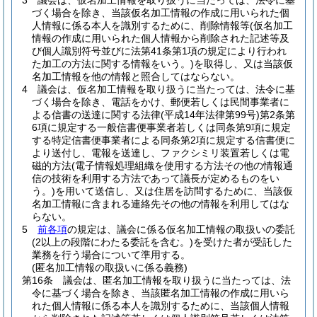
3
議会は、仮名加工情報を取り扱うに当たっては、法令に基
づく場合を除き、当該仮名加工情報の作成に用いられた個
人情報に係る本人を識別するために、削除情報等
(仮名加工
情報の作成に用いられた個人情報から削除された記述等及
び個人識別符号並びに法第41条第1項の規定により行われ
た加工の方法に関する情報をいう。)
を取得し、又は当該仮
名加工情報を他の情報と照合してはならない。
4
議会は、仮名加工情報を取り扱うに当たっては、法令に基
づく場合を除き、電話をかけ、郵便若しくは民間事業者に
よる信書の送達に関する法律
(平成14年法律第99号)
第2条第
6項に規定する一般信書便事業者若しくは同条第9項に規定
する特定信書便事業者による同条第2項に規定する信書便に
より送付し、電報を送達し、ファクシミリ装置若しくは電
磁的方法
(電子情報処理組織を使用する方法その他の情報通
信の技術を利用する方法であって議長が定めるものをい
う。)
を用いて送信し、又は住居を訪問するために、当該仮
名加工情報に含まれる連絡先その他の情報を利用してはな
らない。
5
前各項
の規定は、議会に係る仮名加工情報の取扱いの委託
(2以上の段階にわたる委託を含む。)
を受けた者が受託した
業務を行う場合について準用する。
(匿名加工情報の取扱いに係る義務)
第16条
議会は、匿名加工情報を取り扱うに当たっては、法
令に基づく場合を除き、当該匿名加工情報の作成に用いら
れた個人情報に係る本人を識別するために、当該個人情報