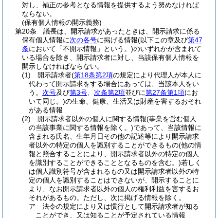
対し、補正の参考となる情報を提供するよう努めなければ
ならない。
(保有個人情報の開示義務)
第20条
議長は、開示請求があったときは、開示請求に係る
保有個人情報に
次の各号
に掲げる情報
(以下この章及び
第47
条
において「不開示情報」という。)
のいずれかが含まれて
いる場合を除き、開示請求者に対し、当該保有個人情報を
開示しなければならない。
(1)
開示請求者
(
第18条第2項
の規定により代理人が本人に
代わって開示請求をする場合にあっては、当該本人をい
う。
次号
及び
第3号
、
次条第2項
並びに
第27条第1項
にお
いて同じ。)
の生命、健康、生活又は財産を害するおそれ
がある情報
(2)
開示請求者以外の個人に関する情報
(事業を営む個人
の当該事業に関する情報を除く。)
であって、当該情報に
含まれる氏名、生年月日その他の記述等により開示請求
者以外の特定の個人を識別することができるもの
(他の情
報と照合することにより、開示請求者以外の特定の個人
を識別することができることとなるものを含む。)
若しく
は個人識別符号が含まれるもの又は開示請求者以外の特
定の個人を識別することはできないが、開示することに
より、なお開示請求者以外の個人の権利利益を害するお
それがあるもの。
ただし、次に掲げる情報を除く。
ア
法令の規定により又は慣行として開示請求者が知る
ことができ、又は知ることが予定されている情報