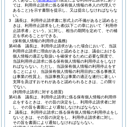
人であること
(
前条第2項
の規定による利用停止請求にあっ
ては、利用停止請求に係る保有個人情報の本人の代理人で
あること)
を示す書類を提示し、又は提出しなければならな
い。
3
議長は、利用停止請求書に形式上の不備があると認めると
きは、利用停止請求をした者
(以下この章において「利用停
止請求者」という。)
に対し、相当の期間を定めて、その補
正を求めることができる。
(保有個人情報の利用停止義務)
第40条
議長は、利用停止請求があった場合において、当該
利用停止請求に理由があると認めるときは、議会における
個人情報の適正な取扱いを確保するために必要な限度で、
当該利用停止請求に係る保有個人情報の利用停止をしなけ
ればならない。
ただし、当該保有個人情報の利用停止をす
ることにより、当該保有個人情報の利用目的に係る事務又
は事業の性質上、当該事務又は事業の適正な遂行に著しい
支障を及ぼすおそれがあると認められるときは、この限り
でない。
(利用停止請求に対する措置)
第41条
議長は、利用停止請求に係る保有個人情報の利用停
止をするときは、その旨の決定をし、利用停止請求者に対
し、その旨を書面により通知しなければならない。
2
議長は、利用停止請求に係る保有個人情報の利用停止をし
ないときは、その旨の決定をし、利用停止請求者に対し、
その旨を書面により通知しなければならない。