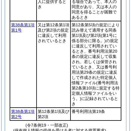
人に提供すると
る場合であって、本人の
き
同意があり、又は本人の
同意を得ることが困難で
あるとき
第38条第1項
又は第12条第1項
第12条第5項の規定により
第1号
及び第2項の規定
読み替えて適用する同条
に違反して利用
第1項及び第2項
(第1号に
されているとき
係る部分に限る。)
の規定
に違反して利用されてい
るとき、番号利用法第20
条の規定に違反して収集
され、若しくは保管され
ているとき、又は番号利
用法第29条の規定に違反
して作成された特定個人
情報ファイル
(番号利用法
第2条第10項に規定する特
定個人情報ファイルをい
う。)
に記録されていると
き
第38条第1項
第12条第1項及び
番号利用法第19条
第2号
第2項
(令7条例19・一部改正)
(保有個人情報の提供を受ける者に対する措置要求)