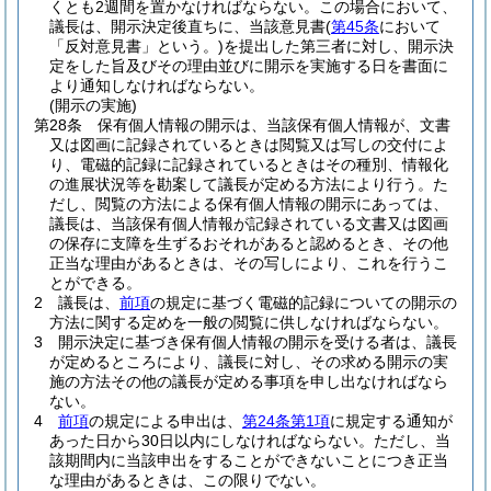
くとも2週間を置かなければならない。
この場合において、
議長は、開示決定後直ちに、当該意見書
(
第45条
において
「反対意見書」という。)
を提出した第三者に対し、開示決
定をした旨及びその理由並びに開示を実施する日を書面に
より通知しなければならない。
(開示の実施)
第28条
保有個人情報の開示は、当該保有個人情報が、文書
又は図画に記録されているときは閲覧又は写しの交付によ
り、電磁的記録に記録されているときはその種別、情報化
の進展状況等を勘案して議長が定める方法により行う。
た
だし、閲覧の方法による保有個人情報の開示にあっては、
議長は、当該保有個人情報が記録されている文書又は図画
の保存に支障を生ずるおそれがあると認めるとき、その他
正当な理由があるときは、その写しにより、これを行うこ
とができる。
2
議長は、
前項
の規定に基づく電磁的記録についての開示の
方法に関する定めを一般の閲覧に供しなければならない。
3
開示決定に基づき保有個人情報の開示を受ける者は、議長
が定めるところにより、議長に対し、その求める開示の実
施の方法その他の議長が定める事項を申し出なければなら
ない。
4
前項
の規定による申出は、
第24条第1項
に規定する通知が
あった日から30日以内にしなければならない。
ただし、当
該期間内に当該申出をすることができないことにつき正当
な理由があるときは、この限りでない。