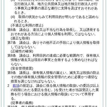
立行政法人等、地方公共団体又は地方独立行政法人が行
う事務又は事業の適正な遂行に支障を及ぼすおそれがあ
るとき。
(4)
取得の状況からみて利用目的が明らかであると認めら
れるとき。
(不適正な利用の禁止)
第6条
議会は、違法又は不当な行為を助長し、又は誘発する
おそれがある方法により個人情報を利用してはならない。
(適正な取得)
第7条
議会は、偽りその他不正の手段により個人情報を取得
してはならない。
(正確性の確保)
第8条
議会は、利用目的の達成に必要な範囲内で、保有個人
情報が過去又は現在の事実と合致するよう努めなければな
らない。
(安全管理措置)
第9条
議長は、保有個人情報の漏えい、滅失又は毀損の防止
その他の保有個人情報の安全管理のために必要かつ適切な
措置を講じなければならない。
2
前項
の規定は、議会に係る個人情報の取扱いの委託
(2以上
の段階にわたる委託を含む。)
を受けた者が当該受託した業
務を行う場合における個人情報の取扱いについて準用す
る。
(従事者の義務)