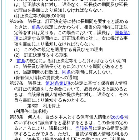
は、訂正請求者に対し、遅滞なく、延長後の期間及び延長
の理由を書面により通知しなければならない。
(訂正決定等の期限の特例)
第36条
議長は、訂正決定等に特に長期間を要すると認める
ときは、
前条
の規定にかかわらず、相当の期間内に訂正決
定等をすれば足りる。
この場合において、議長は、
同条第1
項
に規定する期間内に、訂正請求者に対し、次に掲げる事
項を書面により通知しなければならない。
(1)
この条の規定を適用する旨及びその理由
(2)
訂正決定等をする期限
2
前条
の規定による訂正決定等をしなければならない期間
に、議長及び副議長がともに欠けている期間があるとき
は、当該期間の日数は、
同条
の期間に算入しない。
(保有個人情報の提供先への通知)
第37条
議長は、
第34条第1項
の決定に基づく保有個人情報
の訂正の実施をした場合において、必要があると認めると
きは、当該保有個人情報の提供先に対し、遅滞なく、その
旨を書面により通知するものとする。
第3節
利用停止
(利用停止請求権)
第38条
何人も、自己を本人とする保有個人情報が
次の各号
のいずれかに該当すると思料するときは、この条例の定め
るところにより、議長に対し、
当該各号
に定める措置を請
求することができる。
ただし、当該保有個人情報の利用の
停止、消去又は提供の停止
(以下この章において「利用停