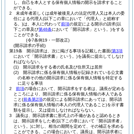
し、自己を本人とする保有個人情報の開示を請求すること
ができる。
2
未成年者若しくは成年被後見人の法定代理人又は本人の委
任による代理人
(以下この章において「代理人」と総称す
る。)
は、本人に代わって
前項
の規定による開示の請求
(以
下この章及び
第48条
において「開示請求」という。)
をする
ことができる。
(令7条例19・一部改正)
(開示請求の手続)
第19条
開示請求は、次に掲げる事項を記載した書面
(
第3項
において「開示請求書」という。)
を議長に提出してしなけ
ればならない。
(1)
開示請求をする者の氏名及び住所又は居所
(2)
開示請求に係る保有個人情報が記録されている公文書
の名称その他の開示請求に係る保有個人情報を特定する
に足りる事項
2
前項
の場合において、開示請求をする者は、議長が定める
ところにより、開示請求に係る保有個人情報の本人である
こと
(
前条第2項
の規定による開示請求にあっては、開示請
求に係る保有個人情報の本人の代理人であること)
を示す書
類を提示し、又は提出しなければならない。
3
議長は、開示請求書に形式上の不備があると認めるとき
は、開示請求をした者
(以下この章において「開示請求者」
という。)
に対し、相当の期間を定めて、その補正を求める
ことができる。
この場合において、議長は、開示請求者に