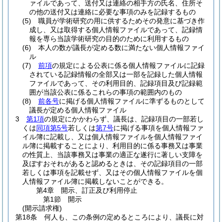
ァイルであって、送付又は連絡の相手方の氏名、住所そ
の他の送付又は連絡に必要な事項のみを記録するもの
(5)
職員が学術研究の用に供するためその発意に基づき作
成し、又は取得する個人情報ファイルであって、記録情
報を専ら当該学術研究の目的のために利用するもの
(6)
本人の数が議長が定める数に満たない個人情報ファイ
ル
(7)
前項
の規定による公表に係る個人情報ファイルに記録
されている記録情報の全部又は一部を記録した個人情報
ファイルであって、その利用目的、記録項目及び記録範
囲が当該公表に係るこれらの事項の範囲内のもの
(8)
前各号
に掲げる個人情報ファイルに準ずるものとして
議長が定める個人情報ファイル
3
第1項
の規定にかかわらず、議長は、記録項目の一部若し
くは
同項第5号
若しくは
第7号
に掲げる事項を個人情報ファ
イル簿に記載し、又は個人情報ファイルを個人情報ファイ
ル簿に掲載することにより、利用目的に係る事務又は事業
の性質上、当該事務又は事業の適正な遂行に著しい支障を
及ぼすおそれがあると認めるときは、その記録項目の一部
若しくは事項を記載せず、又はその個人情報ファイルを個
人情報ファイル簿に掲載しないことができる。
第4章
開示、訂正及び利用停止
第1節
開示
(開示請求権)
第18条
何人も、この条例の定めるところにより、議長に対