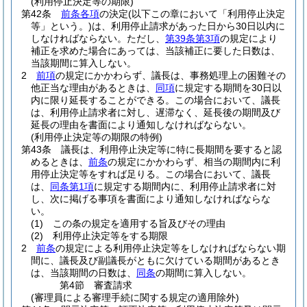
(利用停止決定等の期限)
第42条
前条各項
の決定
(以下この章において「利用停止決定
等」という。)
は、利用停止請求があった日から30日以内に
しなければならない。
ただし、
第39条第3項
の規定により
補正を求めた場合にあっては、当該補正に要した日数は、
当該期間に算入しない。
2
前項
の規定にかかわらず、議長は、事務処理上の困難その
他正当な理由があるときは、
同項
に規定する期間を30日以
内に限り延長することができる。
この場合において、議長
は、利用停止請求者に対し、遅滞なく、延長後の期間及び
延長の理由を書面により通知しなければならない。
(利用停止決定等の期限の特例)
第43条
議長は、利用停止決定等に特に長期間を要すると認
めるときは、
前条
の規定にかかわらず、相当の期間内に利
用停止決定等をすれば足りる。
この場合において、議長
は、
同条第1項
に規定する期間内に、利用停止請求者に対
し、次に掲げる事項を書面により通知しなければならな
い。
(1)
この条の規定を適用する旨及びその理由
(2)
利用停止決定等をする期限
2
前条
の規定による利用停止決定等をしなければならない期
間に、議長及び副議長がともに欠けている期間があるとき
は、当該期間の日数は、
同条
の期間に算入しない。
第4節
審査請求
(審理員による審理手続に関する規定の適用除外)