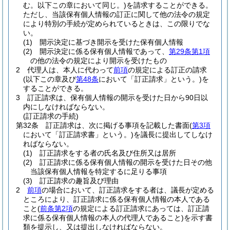
む。以下この章において同じ。)
を請求することができる。
ただし、当該保有個人情報の訂正に関して他の法令の規定
により特別の手続が定められているときは、この限りでな
い。
(1)
開示決定に基づき開示を受けた保有個人情報
(2)
開示決定に係る保有個人情報であって、
第29条第1項
の他の法令の規定により開示を受けたもの
2
代理人は、本人に代わって
前項
の規定による訂正の請求
(以下この章及び
第48条
において「訂正請求」という。)
を
することができる。
3
訂正請求は、保有個人情報の開示を受けた日から90日以
内にしなければならない。
(訂正請求の手続)
第32条
訂正請求は、次に掲げる事項を記載した書面
(
第3項
において「訂正請求書」という。)
を議長に提出してしなけ
ればならない。
(1)
訂正請求をする者の氏名及び住所又は居所
(2)
訂正請求に係る保有個人情報の開示を受けた日その他
当該保有個人情報を特定するに足りる事項
(3)
訂正請求の趣旨及び理由
2
前項
の場合において、訂正請求をする者は、議長が定める
ところにより、訂正請求に係る保有個人情報の本人である
こと
(
前条第2項
の規定による訂正請求にあっては、訂正請
求に係る保有個人情報の本人の代理人であること)
を示す書
類を提示し、又は提出しなければならない。