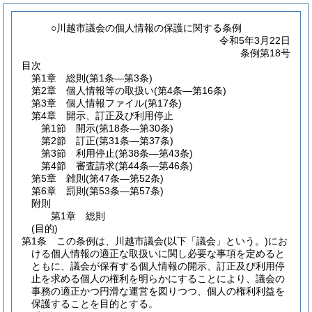
○川越市議会の個人情報の保護に関する条例
令和5年3月22日
条例第18号
目次
第1章
総則
(第1条―第3条)
第2章
個人情報等の取扱い
(第4条―第16条)
第3章
個人情報ファイル
(第17条)
第4章
開示、訂正及び利用停止
第1節
開示
(第18条―第30条)
第2節
訂正
(第31条―第37条)
第3節
利用停止
(第38条―第43条)
第4節
審査請求
(第44条―第46条)
第5章
雑則
(第47条―第52条)
第6章
罰則
(第53条―第57条)
附則
第1章
総則
(目的)
第1条
この条例は、川越市議会
(以下「議会」という。)
にお
ける個人情報の適正な取扱いに関し必要な事項を定めると
ともに、議会が保有する個人情報の開示、訂正及び利用停
止を求める個人の権利を明らかにすることにより、議会の
事務の適正かつ円滑な運営を図りつつ、個人の権利利益を
保護することを目的とする。