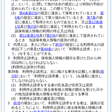
止」という。)
に関して他の法令の規定により特別の手続が
定められているときは、この限りでない。
(1)
第4条第2項
の規定に違反して保有されているとき、
第
6条
の規定に違反して取り扱われているとき、
第7条
の規
定に違反して取得されたものであるとき、又は
第12条第
1項
及び
第2項
の規定に違反して利用されているとき 当
該保有個人情報の利用の停止又は消去
(2)
第12条第1項
及び
第2項
の規定に違反して提供されてい
るとき 当該保有個人情報の提供の停止
2
代理人は、本人に代わって
前項
の規定による利用停止の請
求
(以下この章及び
第48条
において「利用停止請求」とい
う。)
をすることができる。
3
利用停止請求は、保有個人情報の開示を受けた日から90
日以内にしなければならない。
(利用停止請求の手続)
第39条
利用停止請求は、次に掲げる事項を記載した書面
(
第
3項
において「利用停止請求書」という。)
を議長に提出し
てしなければならない。
(1)
利用停止請求をする者の氏名及び住所又は居所
(2)
利用停止請求に係る保有個人情報の開示を受けた日そ
の他当該保有個人情報を特定するに足りる事項
(3)
利用停止請求の趣旨及び理由
2
前項
の場合において、利用停止請求をする者は、議長が定
めるところにより、利用停止請求に係る保有個人情報の本