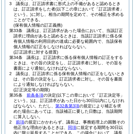
3
議長は、訂正請求書に形式上の不備があると認めるとき
は、訂正請求をした者
(以下この章において「訂正請求者」
という。)
に対し、相当の期間を定めて、その補正を求める
ことができる。
(保有個人情報の訂正義務)
第33条
議長は、訂正請求があった場合において、当該訂正
請求に理由があると認めるときは、当該訂正請求に係る保
有個人情報の利用目的の達成に必要な範囲内で、当該保有
個人情報の訂正をしなければならない。
(訂正請求に対する措置)
第34条
議長は、訂正請求に係る保有個人情報の訂正をする
ときは、その旨の決定をし、訂正請求者に対し、その旨を
書面により通知しなければならない。
2
議長は、訂正請求に係る保有個人情報の訂正をしないとき
は、その旨の決定をし、訂正請求者に対し、その旨を書面
により通知しなければならない。
(訂正決定等の期限)
第35条
前条各項
の決定
(以下この章において「訂正決定等」
という。)
は、訂正請求があった日から30日以内にしなけれ
ばならない。
ただし、
第32条第3項
の規定により補正を求
めた場合にあっては、当該補正に要した日数は、当該期間
に算入しない。
2
前項
の規定にかかわらず、議長は、事務処理上の困難その
他正当な理由があるときは、
同項
に規定する期間を30日以
内に限り延長することができる。
この場合において、議長