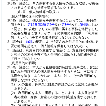
第3条
議会は、その保有する個人情報の適正な取扱いが確保
されるよう必要な措置を講ずるものとする。
第2章
個人情報等の取扱い
(個人情報の保有の制限等)
第4条
議会は、個人情報を保有するに当たっては、法令
(条
例を含む。
第12条第2項第2号
及び
第3号
並びに
第4章
におい
て同じ。)
の規定によりその権限に属する事務を遂行するた
め必要な場合に限り、かつ、その利用の目的
(以下「利用目
的」という。)
をできる限り特定しなければならない。
2
議会は、
前項
の規定により特定された利用目的の達成に必
要な範囲を超えて、個人情報を保有してはならない。
3
議会は、利用目的を変更する場合には、変更前の利用目的
と相当の関連性を有すると合理的に認められる範囲を超え
て行ってはならない。
(利用目的の明示)
第5条
議会は、本人から直接書面
(電磁的記録を含む。)
に記
録された当該本人の個人情報を取得するときは、次に掲げ
る場合を除き、あらかじめ、本人に対し、その利用目的を
明示しなければならない。
(1)
人の生命、身体又は財産の保護のために緊急に必要が
あるとき。
(2)
利用目的を本人に明示することにより、本人又は第三
者の生命、身体、財産その他の権利利益を害するおそれ
があるとき。
(3)
利用目的を本人に明示することにより、国の機関、独