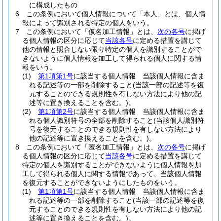
に構成したもの
6
この条例において個人情報について「本人」とは、個人情
報によって識別される特定の個人をいう。
7
この条例において「仮名加工情報」とは、
次の各号
に掲げ
る個人情報の区分に応じて
当該各号
に定める措置を講じて
他の情報と照合しない限り特定の個人を識別することがで
きないように個人情報を加工して得られる個人に関する情
報をいう。
(1)
第1項第1号
に該当する個人情報 当該個人情報に含ま
れる記述等の一部を削除すること
(当該一部の記述等を復
元することのできる規則性を有しない方法により他の記
述等に置き換えることを含む。)
。
(2)
第1項第2号
に該当する個人情報 当該個人情報に含ま
れる個人識別符号の全部を削除すること
(当該個人識別符
号を復元することのできる規則性を有しない方法により
他の記述等に置き換えることを含む。)
。
8
この条例において「匿名加工情報」とは、
次の各号
に掲げ
る個人情報の区分に応じて
当該各号
に定める措置を講じて
特定の個人を識別することができないように個人情報を加
工して得られる個人に関する情報であって、当該個人情報
を復元することができないようにしたものをいう。
(1)
第1項第1号
に該当する個人情報 当該個人情報に含ま
れる記述等の一部を削除すること
(当該一部の記述等を復
元することのできる規則性を有しない方法により他の記
述等に置き換えることを含む。)
。