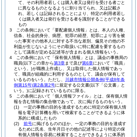
て、その利用者若しくは購入者又は発行を受ける者ごと
に異なるものとなるように割り当てられ、又は記載さ
れ、若しくは記録されることにより、特定の利用者若し
くは購入者又は発行を受ける者を識別することができる
もの
3
この条例において「要配慮個人情報」とは、本人の人種、
信条、社会的身分、病歴、犯罪の経歴、犯罪により害を被
った事実その他本人に対する不当な差別、偏見その他の不
利益が生じないようにその取扱いに特に配慮を要するもの
として議長が定める記述等が含まれる個人情報をいう。
4
この条例において「保有個人情報」とは、議会の事務局の
職員
(以下この章から
第3章
まで及び
第6章
において「職員」
という。)
が職務上作成し、又は取得した個人情報であっ
て、職員が組織的に利用するものとして、議会が保有して
いるものをいう。
ただし、
川越市情報公開条例
(平成8年条
例第15号)
第2条第2号
に規定する公文書
(以下「公文書」と
いう。)
に記録されているものに限る。
5
この条例において「個人情報ファイル」とは、保有個人情
報を含む情報の集合物であって、次に掲げるものをいう。
(1)
一定の事務の目的を達成するために特定の保有個人情
報を電子計算機を用いて検索することができるように体
系的に構成したもの
(2)
前号
に掲げるもののほか、一定の事務の目的を達成す
るために氏名、生年月日その他の記述等により特定の保
有個人情報を容易に検索することができるように体系的