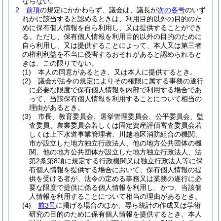
ならない。
2
前項
の規定にかかわらず、議会は、議長が
次の各号
のいず
れかに該当すると認めるときは、利用目的以外の目的のた
めに保有個人情報を自ら利用し、又は提供することができ
る。
ただし、保有個人情報を利用目的以外の目的のために
自ら利用し、又は提供することによって、本人又は第三者
の権利利益を不当に侵害するおそれがあると認められると
きは、この限りでない。
(1)
本人の同意があるとき、又は本人に提供するとき。
(2)
議会が法令の規定によりその権限に属する事務の遂行
に必要な限度で保有個人情報を内部で利用する場合であ
って、当該保有個人情報を利用することについて相当の
理由があるとき。
(3)
市長、教育委員会、選挙管理委員会、公平委員会、監
査委員、農業委員会若しくは固定資産評価審査委員会若
しくは上下水道事業管理者、川越地区消防組合の機関、
市が設立した地方独立行政法人、他の地方公共団体の機
関、他の地方公共団体が設立した地方独立行政法人、法
第2条第8項に規定する行政機関又は独立行政法人等に保
有個人情報を提供する場合において、保有個人情報の提
供を受ける者が、法令の定める事務又は業務の遂行に必
要な限度で提供に係る個人情報を利用し、かつ、当該個
人情報を利用することについて相当の理由があるとき。
(4)
前3号
に掲げる場合のほか、専ら統計の作成又は学術
研究の目的のために保有個人情報を提供するとき、本人