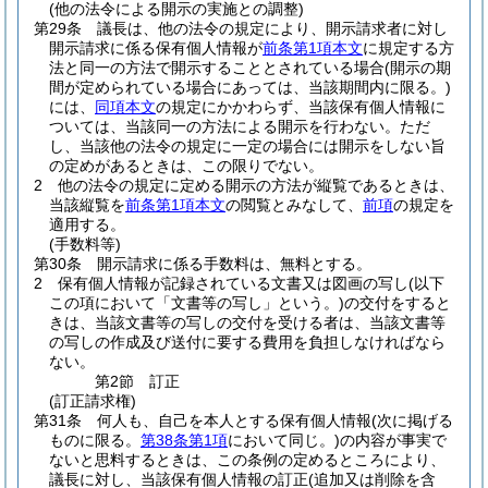
(他の法令による開示の実施との調整)
第29条
議長は、他の法令の規定により、開示請求者に対し
開示請求に係る保有個人情報が
前条第1項本文
に規定する方
法と同一の方法で開示することとされている場合
(開示の期
間が定められている場合にあっては、当該期間内に限る。)
には、
同項本文
の規定にかかわらず、当該保有個人情報に
ついては、当該同一の方法による開示を行わない。
ただ
し、当該他の法令の規定に一定の場合には開示をしない旨
の定めがあるときは、この限りでない。
2
他の法令の規定に定める開示の方法が縦覧であるときは、
当該縦覧を
前条第1項本文
の閲覧とみなして、
前項
の規定を
適用する。
(手数料等)
第30条
開示請求に係る手数料は、無料とする。
2
保有個人情報が記録されている文書又は図画の写し
(以下
この項において「文書等の写し」という。)
の交付をすると
きは、当該文書等の写しの交付を受ける者は、当該文書等
の写しの作成及び送付に要する費用を負担しなければなら
ない。
第2節
訂正
(訂正請求権)
第31条
何人も、自己を本人とする保有個人情報
(次に掲げる
ものに限る。
第38条第1項
において同じ。)
の内容が事実で
ないと思料するときは、この条例の定めるところにより、
議長に対し、当該保有個人情報の訂正
(追加又は削除を含