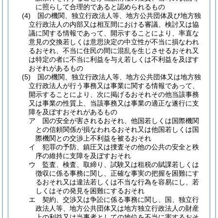
に照らして合理的であると認められるもの
(4)
国の機関、独立行政法人等、地方公共団体及び地方独
立行政法人の内部又は相互間における審議、検討又は協
議に関する情報であって、開示することにより、率直な
意見の交換若しくは意思決定の中立性が不当に損なわれ
るおそれ、不当に住民の間に混乱を生じさせるおそれ又
は特定の者に不当に利益を与え若しくは不利益を及ぼす
おそれがあるもの
(5)
国の機関、独立行政法人等、地方公共団体又は地方独
立行政法人が行う事務又は事業に関する情報であって、
開示することにより、次に掲げるおそれその他当該事務
又は事業の性質上、当該事務又は事業の適正な遂行に支
障を及ぼすおそれがあるもの
ア
国の安全が害されるおそれ、他国若しくは国際機関
との信頼関係が損なわれるおそれ又は他国若しくは国
際機関との交渉上不利益を被るおそれ
イ
犯罪の予防、鎮圧又は捜査その他の公共の安全と秩
序の維持に支障を及ぼすおそれ
ウ
監査、検査、取締り、試験又は租税の賦課若しくは
徴収に係る事務に関し、正確な事実の把握を困難にす
るおそれ又は違法若しくは不当な行為を容易にし、若
しくはその発見を困難にするおそれ
エ
契約、交渉又は争訟に係る事務に関し、国、独立行
政法人等、地方公共団体又は地方独立行政法人の財産
上の利益又は当事者としての地位を不当に害するおそ