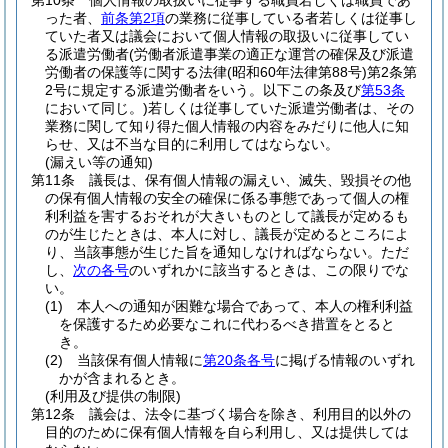
第10条
個人情報の取扱いに従事する職員若しくは職員であ
った者、
前条第2項
の業務に従事している者若しくは従事し
ていた者又は議会において個人情報の取扱いに従事してい
る派遣労働者
(労働者派遣事業の適正な運営の確保及び派遣
労働者の保護等に関する法律
(昭和60年法律第88号)
第2条第
2号に規定する派遣労働者をいう。以下この条及び
第53条
において同じ。)
若しくは従事していた派遣労働者は、その
業務に関して知り得た個人情報の内容をみだりに他人に知
らせ、又は不当な目的に利用してはならない。
(漏えい等の通知)
第11条
議長は、保有個人情報の漏えい、滅失、毀損その他
の保有個人情報の安全の確保に係る事態であって個人の権
利利益を害するおそれが大きいものとして議長が定めるも
のが生じたときは、本人に対し、議長が定めるところによ
り、当該事態が生じた旨を通知しなければならない。
ただ
し、
次の各号
のいずれかに該当するときは、この限りでな
い。
(1)
本人への通知が困難な場合であって、本人の権利利益
を保護するため必要なこれに代わるべき措置をとると
き。
(2)
当該保有個人情報に
第20条各号
に掲げる情報のいずれ
かが含まれるとき。
(利用及び提供の制限)
第12条
議会は、法令に基づく場合を除き、利用目的以外の
目的のために保有個人情報を自ら利用し、又は提供しては