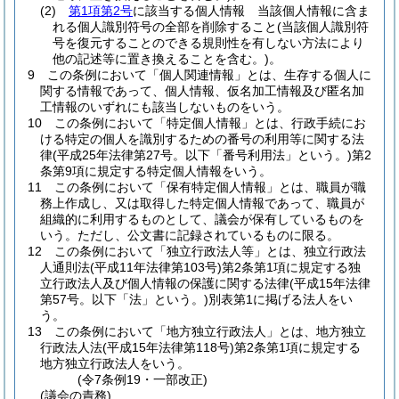
(2)
第1項第2号
に該当する個人情報 当該個人情報に含ま
れる個人識別符号の全部を削除すること
(当該個人識別符
号を復元することのできる規則性を有しない方法により
他の記述等に置き換えることを含む。)
。
9
この条例において「個人関連情報」とは、生存する個人に
関する情報であって、個人情報、仮名加工情報及び匿名加
工情報のいずれにも該当しないものをいう。
10
この条例において「特定個人情報」とは、行政手続にお
ける特定の個人を識別するための番号の利用等に関する法
律
(平成25年法律第27号。以下「番号利用法」という。)
第2
条第9項に規定する特定個人情報をいう。
11
この条例において「保有特定個人情報」とは、職員が職
務上作成し、又は取得した特定個人情報であって、職員が
組織的に利用するものとして、議会が保有しているものを
いう。
ただし、公文書に記録されているものに限る。
12
この条例において「独立行政法人等」とは、独立行政法
人通則法
(平成11年法律第103号)
第2条第1項に規定する独
立行政法人及び個人情報の保護に関する法律
(平成15年法律
第57号。以下「法」という。)
別表第1に掲げる法人をい
う。
13
この条例において「地方独立行政法人」とは、地方独立
行政法人法
(平成15年法律第118号)
第2条第1項に規定する
地方独立行政法人をいう。
(令7条例19・一部改正)
(議会の責務)