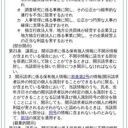
れ
オ
調査研究に係る事務に関し、その公正かつ能率的な
遂行を不当に阻害するおそれ
カ
人事管理に係る事務に関し、公正かつ円滑な人事の
確保に支障を及ぼすおそれ
キ
独立行政法人等、地方公共団体が経営する企業又は
地方独立行政法人に係る事業に関し、その企業経営上
の正当な利益を害するおそれ
(部分開示)
第21条
議長は、開示請求に係る保有個人情報に不開示情報
が含まれている場合において、不開示情報に該当する部分
を容易に区分して除くことができるときは、開示請求者に
対し、当該部分を除いた部分につき開示しなければならな
い。
2
開示請求に係る保有個人情報に
前条第2号
の情報
(開示請求
者以外の特定の個人を識別することができるものに限る。)
が含まれている場合において、当該情報のうち、氏名、生
年月日その他の開示請求者以外の特定の個人を識別するこ
とができることとなる記述等及び個人識別符号の部分を除
くことにより、開示しても、開示請求者以外の個人の権利
利益が害されるおそれがないと認められるときは、当該部
分を除いた部分は、
同号
の情報に含まれないものとみなし
て、
前項
の規定を適用する。
(裁量的開示)