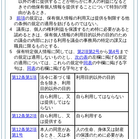
以外の者に提供することが明らかに本人の利益になると
きその他保有個人情報を提供することについて特別の理
由があるとき。
3
前項
の規定は、保有個人情報の利用又は提供を制限する他
の条例の規定の適用を妨げるものではない。
4
議長は、個人の権利利益を保護するため特に必要があると
認めるときは、保有個人情報の利用目的以外の目的のため
の議会の内部における利用を議会の事務局の特定の課又は
職員に限るものとする。
5
保有特定個人情報に関しては、
第2項第2号
から
第4号
まで
の規定は適用しないものとし、
次の表
の左欄に掲げる規定
の適用については、これらの規定中
同表
の中欄に掲げる字
句は、
同表
の右欄に掲げる字句とする。
第12条第1項
法令に基づく場
利用目的以外の目的
合を除き、利用
目的以外の目的
自ら利用し、又
自ら利用してはならない
は提供してはな
らない
第12条第2項
自ら利用し、又
自ら利用する
は提供する
第12条第2項
本人の同意があ
人の生命、身体又は財産
第1号
るとき、又は本
の保護のために必要があ