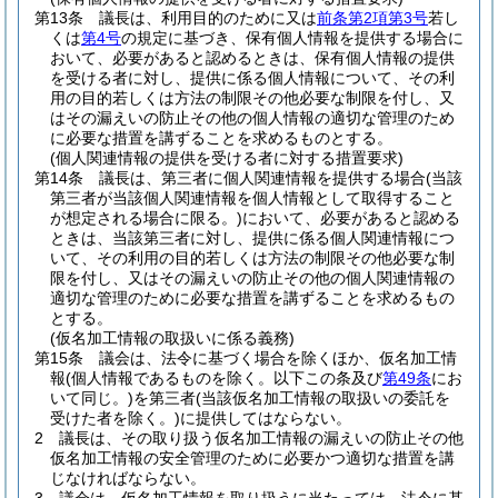
第13条
議長は、利用目的のために又は
前条第2項第3号
若し
くは
第4号
の規定に基づき、保有個人情報を提供する場合に
おいて、必要があると認めるときは、保有個人情報の提供
を受ける者に対し、提供に係る個人情報について、その利
用の目的若しくは方法の制限その他必要な制限を付し、又
はその漏えいの防止その他の個人情報の適切な管理のため
に必要な措置を講ずることを求めるものとする。
(個人関連情報の提供を受ける者に対する措置要求)
第14条
議長は、第三者に個人関連情報を提供する場合
(当該
第三者が当該個人関連情報を個人情報として取得すること
が想定される場合に限る。)
において、必要があると認める
ときは、当該第三者に対し、提供に係る個人関連情報につ
いて、その利用の目的若しくは方法の制限その他必要な制
限を付し、又はその漏えいの防止その他の個人関連情報の
適切な管理のために必要な措置を講ずることを求めるもの
とする。
(仮名加工情報の取扱いに係る義務)
第15条
議会は、法令に基づく場合を除くほか、仮名加工情
報
(個人情報であるものを除く。以下この条及び
第49条
にお
いて同じ。)
を第三者
(当該仮名加工情報の取扱いの委託を
受けた者を除く。)
に提供してはならない。
2
議長は、その取り扱う仮名加工情報の漏えいの防止その他
仮名加工情報の安全管理のために必要かつ適切な措置を講
じなければならない。