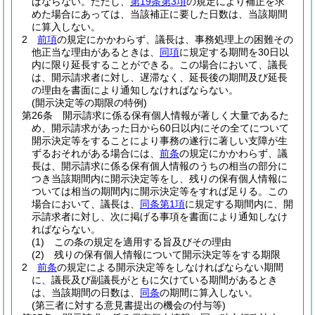
ばならない。
ただし、
第19条第3項
の規定により補正を求
めた場合にあっては、当該補正に要した日数は、当該期間
に算入しない。
2
前項
の規定にかかわらず、議長は、事務処理上の困難その
他正当な理由があるときは、
同項
に規定する期間を30日以
内に限り延長することができる。
この場合において、議長
は、開示請求者に対し、遅滞なく、延長後の期間及び延長
の理由を書面により通知しなければならない。
(開示決定等の期限の特例)
第26条
開示請求に係る保有個人情報が著しく大量であるた
め、開示請求があった日から60日以内にその全てについて
開示決定等をすることにより事務の遂行に著しい支障が生
ずるおそれがある場合には、
前条
の規定にかかわらず、議
長は、開示請求に係る保有個人情報のうちの相当の部分に
つき当該期間内に開示決定等をし、残りの保有個人情報に
ついては相当の期間内に開示決定等をすれば足りる。
この
場合において、議長は、
同条第1項
に規定する期間内に、開
示請求者に対し、次に掲げる事項を書面により通知しなけ
ればならない。
(1)
この条の規定を適用する旨及びその理由
(2)
残りの保有個人情報について開示決定等をする期限
2
前条
の規定による開示決定等をしなければならない期間
に、議長及び副議長がともに欠けている期間があるとき
は、当該期間の日数は、
同条
の期間に算入しない。
(第三者に対する意見書提出の機会の付与等)