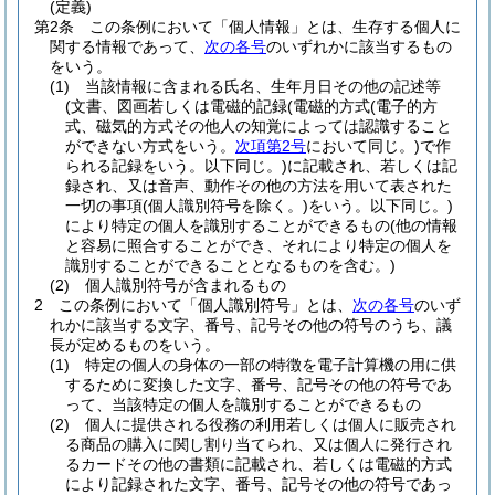
(定義)
第2条
この条例において「個人情報」とは、生存する個人に
関する情報であって、
次の各号
のいずれかに該当するもの
をいう。
(1)
当該情報に含まれる氏名、生年月日その他の記述等
(文書、図画若しくは電磁的記録
(電磁的方式
(電子的方
式、磁気的方式その他人の知覚によっては認識すること
ができない方式をいう。
次項第2号
において同じ。)
で作
られる記録をいう。以下同じ。)
に記載され、若しくは記
録され、又は音声、動作その他の方法を用いて表された
一切の事項
(個人識別符号を除く。)
をいう。以下同じ。)
により特定の個人を識別することができるもの
(他の情報
と容易に照合することができ、それにより特定の個人を
識別することができることとなるものを含む。)
(2)
個人識別符号が含まれるもの
2
この条例において「個人識別符号」とは、
次の各号
のいず
れかに該当する文字、番号、記号その他の符号のうち、議
長が定めるものをいう。
(1)
特定の個人の身体の一部の特徴を電子計算機の用に供
するために変換した文字、番号、記号その他の符号であ
って、当該特定の個人を識別することができるもの
(2)
個人に提供される役務の利用若しくは個人に販売され
る商品の購入に関し割り当てられ、又は個人に発行され
るカードその他の書類に記載され、若しくは電磁的方式
により記録された文字、番号、記号その他の符号であっ