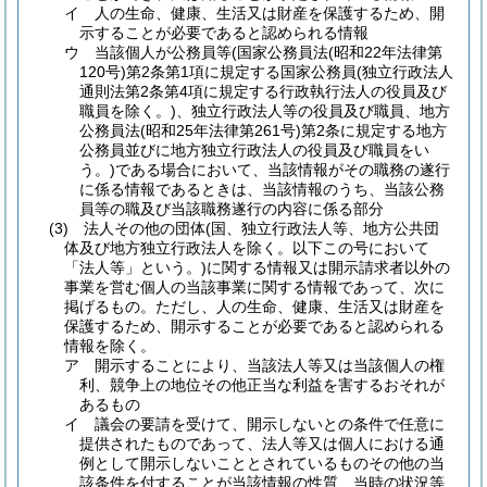
イ
人の生命、健康、生活又は財産を保護するため、開
示することが必要であると認められる情報
ウ
当該個人が公務員等
(国家公務員法
(昭和22年法律第
120号)
第2条第1項に規定する国家公務員
(独立行政法人
通則法第2条第4項に規定する行政執行法人の役員及び
職員を除く。)
、独立行政法人等の役員及び職員、地方
公務員法
(昭和25年法律第261号)
第2条に規定する地方
公務員並びに地方独立行政法人の役員及び職員をい
う。)
である場合において、当該情報がその職務の遂行
に係る情報であるときは、当該情報のうち、当該公務
員等の職及び当該職務遂行の内容に係る部分
(3)
法人その他の団体
(国、独立行政法人等、地方公共団
体及び地方独立行政法人を除く。以下この号において
「法人等」という。)
に関する情報又は開示請求者以外の
事業を営む個人の当該事業に関する情報であって、次に
掲げるもの。
ただし、人の生命、健康、生活又は財産を
保護するため、開示することが必要であると認められる
情報を除く。
ア
開示することにより、当該法人等又は当該個人の権
利、競争上の地位その他正当な利益を害するおそれが
あるもの
イ
議会の要請を受けて、開示しないとの条件で任意に
提供されたものであって、法人等又は個人における通
例として開示しないこととされているものその他の当
該条件を付することが当該情報の性質、当時の状況等