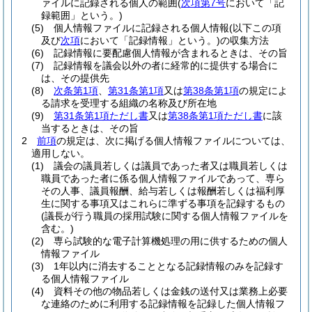
ァイルに記録される個人の範囲
(
次項第7号
において「記
録範囲」という。)
(5)
個人情報ファイルに記録される個人情報
(以下この項
及び
次項
において「記録情報」という。)
の収集方法
(6)
記録情報に要配慮個人情報が含まれるときは、その旨
(7)
記録情報を議会以外の者に経常的に提供する場合に
は、その提供先
(8)
次条第1項
、
第31条第1項
又は
第38条第1項
の規定によ
る請求を受理する組織の名称及び所在地
(9)
第31条第1項ただし書
又は
第38条第1項ただし書
に該
当するときは、その旨
2
前項
の規定は、次に掲げる個人情報ファイルについては、
適用しない。
(1)
議会の議員若しくは議員であった者又は職員若しくは
職員であった者に係る個人情報ファイルであって、専ら
その人事、議員報酬、給与若しくは報酬若しくは福利厚
生に関する事項又はこれらに準ずる事項を記録するもの
(議長が行う職員の採用試験に関する個人情報ファイルを
含む。)
(2)
専ら試験的な電子計算機処理の用に供するための個人
情報ファイル
(3)
1年以内に消去することとなる記録情報のみを記録す
る個人情報ファイル
(4)
資料その他の物品若しくは金銭の送付又は業務上必要
な連絡のために利用する記録情報を記録した個人情報フ