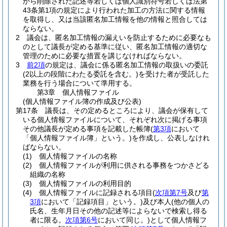
から削除された記述等若しくは個人識別符号若しくは法第
43条第1項の規定により行われた加工の方法に関する情報
を取得し、又は当該匿名加工情報を他の情報と照合しては
ならない。
2
議会は、匿名加工情報の漏えいを防止するために必要なも
のとして議長が定める基準に従い、匿名加工情報の適切な
管理のために必要な措置を講じなければならない。
3
前2項
の規定は、議会に係る匿名加工情報の取扱いの委託
(2以上の段階にわたる委託を含む。)
を受けた者が受託した
業務を行う場合について準用する。
第3章
個人情報ファイル
(個人情報ファイル簿の作成及び公表)
第17条
議長は、その定めるところにより、議会が保有して
いる個人情報ファイルについて、それぞれ次に掲げる事項
その他議長が定める事項を記載した帳簿
(
第3項
において
「個人情報ファイル簿」という。)
を作成し、公表しなけれ
ばならない。
(1)
個人情報ファイルの名称
(2)
個人情報ファイルが利用に供される事務をつかさどる
組織の名称
(3)
個人情報ファイルの利用目的
(4)
個人情報ファイルに記録される項目
(
次項第7号
及び
第
3項
において「記録項目」という。)
及び本人
(他の個人の
氏名、生年月日その他の記述等によらないで検索し得る
者に限る。
次項第6号
において同じ。)
として個人情報フ