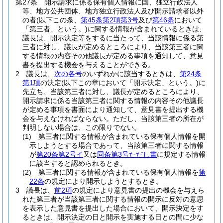
第27条
開示請求に係る保有個人情報に国、独立行政法人
等、地方公共団体、地方独立行政法人及び開示請求者以外
の者
(以下この条、
第45条第2項第3号
及び
第46条
において
「第三者」という。)
に関する情報が含まれているときは、
議長は、開示決定等をするに当たって、当該情報に係る第
三者に対し、議長が定めるところにより、当該第三者に関
する情報の内容その他議長が定める事項を通知して、意見
書を提出する機会を与えることができる。
2
議長は、
次の各号
のいずれかに該当するときは、
第24条
第1項
の決定
(以下この章において「開示決定」という。)
に
先立ち、当該第三者に対し、議長が定めるところにより、
開示請求に係る当該第三者に関する情報の内容その他議長
が定める事項を書面により通知して、意見書を提出する機
会を与えなければならない。
ただし、当該第三者の所在が
判明しない場合は、この限りでない。
(1)
第三者に関する情報が含まれている保有個人情報を開
示しようとする場合であって、当該第三者に関する情報
が
第20条第2号イ
又は
同条第3号ただし書
に規定する情報
に該当すると認められるとき。
(2)
第三者に関する情報が含まれている保有個人情報を
第
22条
の規定により開示しようとするとき。
3
議長は、
前2項
の規定により意見書の提出の機会を与えら
れた第三者が当該第三者に関する情報の開示に反対の意思
を表示した意見書を提出した場合において、開示決定をす
るときは、開示決定の日と開示を実施する日との間に少な