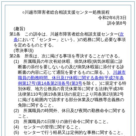
○川越市障害者総合相談支援センター処務規程
令和2年6月3日
訓令第8号
(趣旨)
第1条
この訓令は、川越市障害者総合相談支援センター
(
次
条
において「センター」という。)
の処務に関し必要な事項
を定めるものとする。
(専決事項)
第2条
所長は、次に掲げる事項を専決することができる。
(1)
所属職員の年次有給休暇、病気休暇
(病気休暇届に診
断書の添付を要しないもの及び病気休暇届に添付する診
断書の内容に応じて通院を要するものに限る。)
、
川越市
職員の勤務時間、休日及び休暇に関する条例
(平成7年条
例第17号)
第14条第2項各号
(
第3号
を除く。)
に規定する特
別休暇、地方公務員の育児休業等に関する法律
(平成3年
法律第110号)
第19条第1項の規定により同条第2項第2号
に掲げる範囲内で請求する部分休業及び職務専念義務の
免除に関すること。
(2)
所属職員の時間外、休日及び夜間の勤務命令に関する
こと。
(3)
所属職員の1日限りの旅行命令に関すること。
(4)
センターの管理に関すること。
(5)
センターで行う軽易又は定例的な事務に関すること。