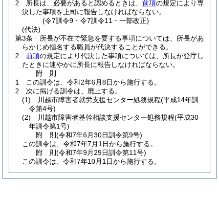
2
所長は、必要があると認めるときは、
前項
の規定により専
決した事項を上司に報告しなければならない。
(令7訓令9・令7訓令11・一部改正)
(代決)
第3条
所長が不在で緊急を要する事項については、所長があ
らかじめ指名する職員が代決することができる。
2
前項
の規定により代決した事項については、所長が登庁し
たときに速やかに所長に報告しなければならない。
附
則
1
この訓令は、令和2年6月8日から施行する。
2
次に掲げる訓令は、廃止する。
(1)
川越市障害者就労支援センター処務規程
(平成14年訓
令第4号)
(2)
川越市障害者基幹相談支援センター処務規程
(平成30
年訓令第1号)
附
則
(令和7年6月30日
訓令第9号)
この訓令は、令和7年7月1日から施行する。
附
則
(令和7年9月29日
訓令第11号)
この訓令は、令和7年10月1日から施行する。