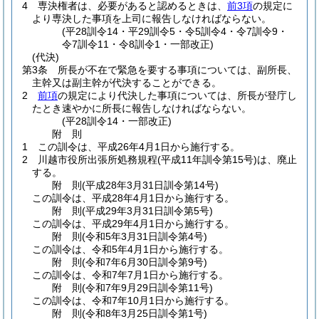
4
専決権者は、必要があると認めるときは、
前3項
の規定に
より専決した事項を上司に報告しなければならない。
(平28訓令14・平29訓令5・令5訓令4・令7訓令9・
令7訓令11・令8訓令1・一部改正)
(代決)
第3条
所長が不在で緊急を要する事項については、副所長、
主幹又は副主幹が代決することができる。
2
前項
の規定により代決した事項については、所長が登庁し
たとき速やかに所長に報告しなければならない。
(平28訓令14・一部改正)
附
則
1
この訓令は、平成26年4月1日から施行する。
2
川越市役所出張所処務規程
(平成11年訓令第15号)
は、廃止
する。
附
則
(平成28年3月31日
訓令第14号)
この訓令は、平成28年4月1日から施行する。
附
則
(平成29年3月31日
訓令第5号)
この訓令は、平成29年4月1日から施行する。
附
則
(令和5年3月31日
訓令第4号)
この訓令は、令和5年4月1日から施行する。
附
則
(令和7年6月30日
訓令第9号)
この訓令は、令和7年7月1日から施行する。
附
則
(令和7年9月29日
訓令第11号)
この訓令は、令和7年10月1日から施行する。
附
則
(令和8年3月25日
訓令第1号)