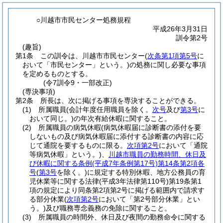
○川越市市民センター処務規程
平成26年3月31日
訓令第2号
(趣旨)
第1条
この訓令は、川越市市民センター
(
次条第1項第5号
に
おいて「市民センター」という。)
の処務に関し必要な事項
を定めるものとする。
(令7訓令9・一部改正)
(専決事項)
第2条
所長は、次に掲げる事項を専決することができる。
(1)
所属職員
(会計年度任用職員を除く。
次号
及び
第3号
に
おいて同じ。)
の年次有給休暇に関すること。
(2)
所属職員の病気休暇
(病気休暇届に診断書の添付を要
しないもの及び病気休暇届に添付する診断書の内容に応
じて通院を要するものに限る。
次項第2号
において「通院
等病気休暇」という。)
、
川越市職員の勤務時間、休日及
び休暇に関する条例
(平成7年条例第17号)
第14条第2項各
号
(
第3号
を除く。)
に規定する特別休暇、地方公務員の育
児休業等に関する法律
(平成3年法律第110号)
第19条第1
項の規定により同条第2項第2号に掲げる範囲内で請求す
る部分休業
(
次項第2号
において「第2号部分休業」とい
う。)
及び職務専念義務の免除に関すること。
(3)
所属職員の時間外、休日及び夜間の勤務命令に関する