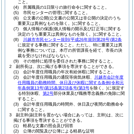
こと。
(4)
所属職員の1日限りの旅行命令に関すること。
(5)
市民センターの管理に関すること。
(6)
公文書の公開
(公文書の公開又は非公開の決定のうち
重要又は異例なものを除く。)
に関すること。
(7)
個人情報の保護
(個人情報の開示及び訂正等に関する
決定のうち重要又は異例なものを除く。)
に関すること。
(8)
川越市市民センター規則
(平成26年規則第28号)
第2条
に規定する事務に関すること。
ただし、特に重要又は異
例な事務については、本庁の所管課長を経て、市長の決
裁を受けなければならない。
(9)
その他特に処理を委任された事務に関すること。
2
副所長は、次に掲げる事項を専決することができる。
(1)
会計年度任用職員の年次有給休暇に関すること。
(2)
会計年度任用職員の通院等病気休暇、
川越市会計年度
任用職員の勤務時間、休日及び休暇に関する条例
(令和元
年条例第13号)
第15条第2項各号
(
第3号
を除く。)
に規定す
る特別休暇、
第2号
部分休業及び職務専念義務の免除に関
すること。
(3)
会計年度任用職員の時間外、休日及び夜間の勤務命令
に関すること。
3
副主幹
(副主幹を置かない場合にあっては、主幹)
は、次に
掲げる事項を専決することができる。
(1)
軽易な文書の照会及び回答
(2)
公簿の閲覧及び公簿による軽易な証明