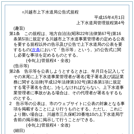
○川越市上下水道局公告式規程
平成15年4月1日
上下水道局管理規程第4号
(趣旨)
第1条
この規程は、地方自治法
(昭和22年法律第67号)
第16
条第5項に規定する川越市上下水道事業管理者の定める公表
を要する規程以外の告示及び公告で上下水道局の公表を要
するもの
(
次条
において「告示等」という。)
の公告式に関
し必要な事項を定めるものとする。
(令8(上)管規程4・全改)
(告示等)
第2条
告示等を公表しようとするときは、年月日を記入して
その末尾に上下水道事業管理者が署名
(電子署名及び認証業
務に関する法律
(平成12年法律第102号)
第2条第1項に規定
する電子署名を含む。)
をしなければならない。
上下水道事
業管理者に事故がある場合は、その代理者が署名をするも
のとする。
2
告示等の公表は、市のウェブサイトに公表の対象となる事
項を掲載することにより行うものとする。
ただし、これに
より難い場合は、川越市三久保町20番地10の上下水道局庁
舎前の掲示板に掲示して行うことができる。
(令8(上)管規程4・全改)
(細目)