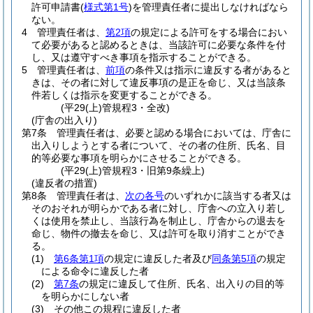
許可申請書
(
様式第1号
)
を管理責任者に提出しなければなら
ない。
4
管理責任者は、
第2項
の規定による許可をする場合におい
て必要があると認めるときは、当該許可に必要な条件を付
し、又は遵守すべき事項を指示することができる。
5
管理責任者は、
前項
の条件又は指示に違反する者があると
きは、その者に対して違反事項の是正を命じ、又は当該条
件若しくは指示を変更することができる。
(平29(上)管規程3・全改)
(庁舎の出入り)
第7条
管理責任者は、必要と認める場合においては、庁舎に
出入りしようとする者について、その者の住所、氏名、目
的等必要な事項を明らかにさせることができる。
(平29(上)管規程3・旧第9条繰上)
(違反者の措置)
第8条
管理責任者は、
次の各号
のいずれかに該当する者又は
そのおそれが明らかである者に対し、庁舎への立入り若し
くは使用を禁止し、当該行為を制止し、庁舎からの退去を
命じ、物件の撤去を命じ、又は許可を取り消すことができ
る。
(1)
第6条第1項
の規定に違反した者及び
同条第5項
の規定
による命令に違反した者
(2)
第7条
の規定に違反して住所、氏名、出入りの目的等
を明らかにしない者
(3)
その他この規程に違反した者