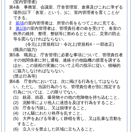
(室内管理者)
第4条
事務室、会議室、庁舎管理室、倉庫及びこれに準ずる
場所
(以下「各室」という。)
に、室内管理者を置くことが
できる。
2
前項
の室内管理者は、所管の長をもつてこれに充てる。
3
第1項
の室内管理者は、管理責任者の命を受けて、各室の
秩序の維持、整理、整頓等に努めるとともに、災害の防止
等を図らなければならない。
(令元(上)管規程12・令2(上)管規程4・一部改正)
(職員の協力)
第5条
職員は、庁舎管理に必要な事項について、管理責任者
その他関係者に対し通報、連絡その他臨機の措置を講ずる
ほか、この規程の実施について上司の指示に従い、積極的
に協力しなければならない。
(禁止行為等)
第6条
庁舎内においては、次に掲げる行為をしてはならな
い。
ただし、当該行為のうち、管理責任者が別に指定する
行為については、この限りでない。
(1)
銃器、凶器、爆発物その他の危険物を持ち込むこと。
(2)
泥酔等により他人に迷惑を及ぼす行為をすること。
(3)
庁舎を汚損し、又は損壊すること。
(4)
けん騒にわたり秩序を乱すこと。
(5)
大声をあげる等著しく静穏を害し、又は乱暴な言動を
すること。
(6)
立入りを禁止した区域に立ち入ること。