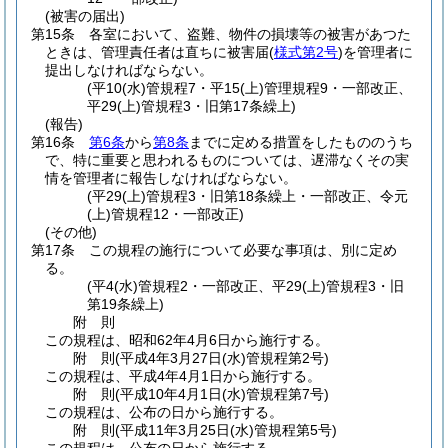
(被害の届出)
第15条
各室において、盗難、物件の損壊等の被害があつた
ときは、管理責任者は直ちに被害届
(
様式第2号
)
を管理者に
提出しなければならない。
(平10(水)管規程7・平15(上)管理規程9・一部改正、
平29(上)管規程3・旧第17条繰上)
(報告)
第16条
第6条
から
第8条
までに定める措置をしたもののうち
で、特に重要と思われるものについては、遅滞なくその実
情を管理者に報告しなければならない。
(平29(上)管規程3・旧第18条繰上・一部改正、令元
(上)管規程12・一部改正)
(その他)
第17条
この規程の施行について必要な事項は、別に定め
る。
(平4(水)管規程2・一部改正、平29(上)管規程3・旧
第19条繰上)
附
則
この規程は、昭和62年4月6日から施行する。
附
則
(平成4年3月27日
(水)管規程第2号)
この規程は、平成4年4月1日から施行する。
附
則
(平成10年4月1日
(水)管規程第7号)
この規程は、公布の日から施行する。
附
則
(平成11年3月25日
(水)管規程第5号)