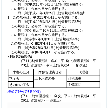
この規程は、公布の日から施行する。
附
則
(平成15年4月1日
(上)管理規程第9号)
この規程は、公布の日から施行する。
附
則
(平成28年3月25日
(上)管規程第4号)
抄
1
この規程は、平成28年4月1日から施行する。
附
則
(平成29年3月21日
(上)管規程第3号)
この規程は、公布の日から施行する。
附
則
(令和元年10月1日
(上)管規程第12号)
この規程は、公布の日から施行する。
附
則
(令和2年3月30日
(上)管規程第4号)
この規程は、令和2年4月1日から施行する。
附
則
(令和7年3月31日
(上)管規程第9号)
この規程は、令和7年4月1日から施行する。
別表
(第3条関係)
(平11(水)管規程5・追加、平15(上)管理規程9・平
28(上)管規程4・令2(上)管規程4・一部改正)
庁舎の区分
庁舎管理責任者
代理者
本庁舎
上下水道局長
財務課長
その他の庁舎
主管課長
様式第1号
(第6条関係)
(平15(上)管理規程9・全改、平28(上)管規程4・平
29(上)管規程3・一部改正)