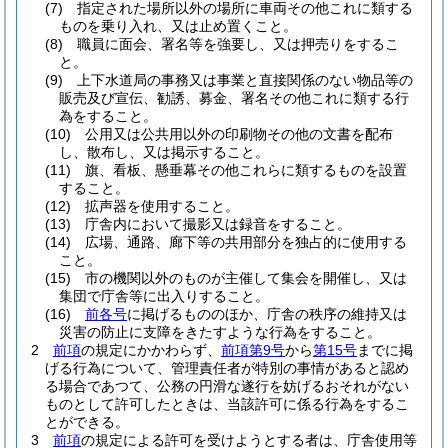
(7)
指定された場所以外の場所に車両その他これに類する
ものを乗り入れ、又は止め置くこと。
(8)
職員に面会、署名等を強要し、又は押売りをするこ
と。
(9)
上下水道局の事務又は事業と直接関係のない物品等の
販売及び宣伝、勧誘、募金、署名その他これに類する行
為をすること。
(10)
公用又は公共用以外の印刷物その他の文書を配布
し、散布し、又は掲示すること。
(11)
旗、看板、懸垂幕その他これらに類するものを設置
すること。
(12)
拡声器を使用すること。
(13)
庁舎内において撮影又は録音をすること。
(14)
広場、通路、廊下等の共用部分を独占的に使用する
こと。
(15)
市の機関以外のものが主催して集会を開催し、又は
集団で庁舎等に出入りすること。
(16)
前各号
に掲げるもののほか、庁舎の秩序の維持又は
災害の防止に支障をきたすような行為をすること。
2
前項
の規定にかかわらず、
前項第9号
から
第15号
までに掲
げる行為について、管理責任者が特別の事情があると認め
る場合であつて、公務の円滑な遂行を妨げるおそれがない
ものとして許可したときは、当該許可に係る行為をするこ
とができる。
3
前項
の規定による許可を受けようとする者は、庁舎使用等