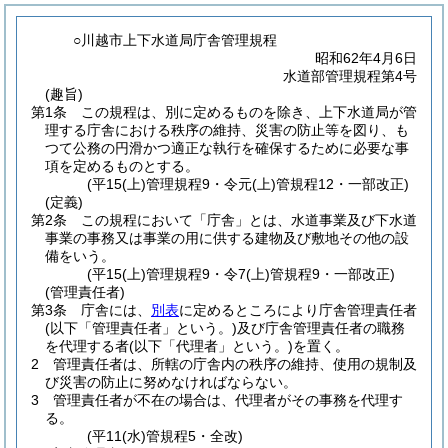
○川越市上下水道局庁舎管理規程
昭和62年4月6日
水道部管理規程第4号
(趣旨)
第1条
この規程は、別に定めるものを除き、上下水道局が管
理する庁舎における秩序の維持、災害の防止等を図り、も
つて公務の円滑かつ適正な執行を確保するために必要な事
項を定めるものとする。
(平15(上)管理規程9・令元(上)管規程12・一部改正)
(定義)
第2条
この規程において「庁舎」とは、水道事業及び下水道
事業の事務又は事業の用に供する建物及び敷地その他の設
備をいう。
(平15(上)管理規程9・令7(上)管規程9・一部改正)
(管理責任者)
第3条
庁舎には、
別表
に定めるところにより庁舎管理責任者
(以下「管理責任者」という。)
及び庁舎管理責任者の職務
を代理する者
(以下「代理者」という。)
を置く。
2
管理責任者は、所轄の庁舎内の秩序の維持、使用の規制及
び災害の防止に努めなければならない。
3
管理責任者が不在の場合は、代理者がその事務を代理す
る。
(平11(水)管規程5・全改)