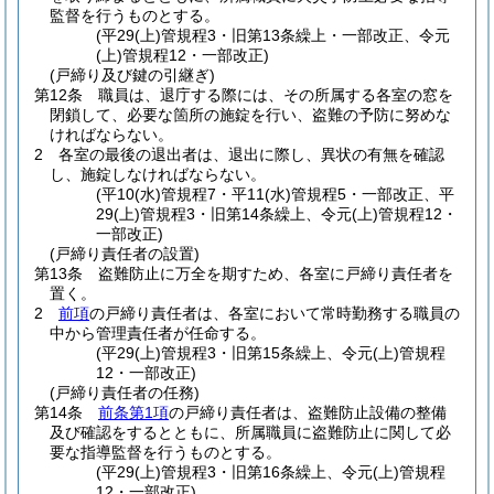
監督を行うものとする。
(平29(上)管規程3・旧第13条繰上・一部改正、令元
(上)管規程12・一部改正)
(戸締り及び鍵の引継ぎ)
第12条
職員は、退庁する際には、その所属する各室の窓を
閉鎖して、必要な箇所の施錠を行い、盗難の予防に努めな
ければならない。
2
各室の最後の退出者は、退出に際し、異状の有無を確認
し、施錠しなければならない。
(平10(水)管規程7・平11(水)管規程5・一部改正、平
29(上)管規程3・旧第14条繰上、令元(上)管規程12・
一部改正)
(戸締り責任者の設置)
第13条
盗難防止に万全を期すため、各室に戸締り責任者を
置く。
2
前項
の戸締り責任者は、各室において常時勤務する職員の
中から管理責任者が任命する。
(平29(上)管規程3・旧第15条繰上、令元(上)管規程
12・一部改正)
(戸締り責任者の任務)
第14条
前条第1項
の戸締り責任者は、盗難防止設備の整備
及び確認をするとともに、所属職員に盗難防止に関して必
要な指導監督を行うものとする。
(平29(上)管規程3・旧第16条繰上、令元(上)管規程
12・一部改正)