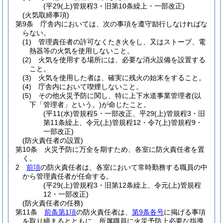
(平29(上)管規程3・旧第10条繰上・一部改正)
(火気取締事項)
第9条
庁舎内においては、次の事項を遵守励行しなければな
らない。
(1)
管理責任者の許可なくたき火をし、又はストーブ、電
熱器等の火気を使用しないこと。
(2)
火気を使用する場所には、必要な消火設備を設置する
こと。
(3)
火気を使用した者は、確実に残火の始末をすること。
(4)
庁舎内において喫煙しないこと。
(5)
その他火災予防に関し、特に上下水道事業管理者
(以
下「管理者」という。)
が命じたこと。
(平11(水)管規程5・一部改正、平29(上)管規程3・旧
第11条繰上、令元(上)管規程12・令7(上)管規程9・
一部改正)
(防火責任者の設置)
第10条
火災予防に万全を期すため、各室に防火責任者を置
く。
2
前項
の防火責任者は、各室において常時勤務する職員の中
から管理責任者が任命する。
(平29(上)管規程3・旧第12条繰上、令元(上)管規程
12・一部改正)
(防火責任者の任務)
第11条
前条第1項
の防火責任者は、
第9条各号
に掲げる事項
を取り締まるとともに、所属職員に火災予防上必要な指導