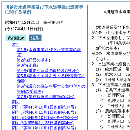
川越市水道事業及び下水道事業の設置等
に関する条例
○川越市水道
昭和41年12月21日 条例第34号
(水道事業及び下水
(令和7年4月1日施行)
第1条
生活用水そ
2
下水を排除し、
条項目次
沿革
(平14条例
本則
(経営の基本)
第1条
(水道事業及び下水道事業の設
第2条
水道事業及
置)
らない。
第2条
(経営の基本)
2
水道事業の経営
第3条
(組織)
(1)
給水区域 規
第4条
(重要な資産の取得及び処分)
(2)
給水人口 35万
第5条
(議会の同意を要する賠償責任の
(3)
1日最大給水量
免除)
3
下水道事業の経
第6条
(議会の議決を要する負担付きの
(1)
公共下水道事
寄附の受領等)
ア
処理区域 
第7条
(業務状況説明書類の提出)
イ
処理人口 29
附則
ウ
1日最大計画
附則
(昭和43年10月1日条例第37号)
(2)
農業集落排水
附則
(昭和46年11月1日条例第40号)
ア
処理区域 
附則
(昭和49年10月15日条例第38号)
イ
処理人口 3
附則
(昭和55年1月23日条例第4号)
ウ
1日最大計画
附則
(昭和61年10月1日条例第34号)