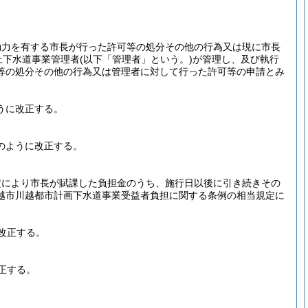
効力を有する市長が行った許可等の処分その他の行為又は現に市長
上下水道事業管理者
(以下「管理者」という。)
が管理し、及び執行
等の処分その他の行為又は管理者に対して行った許可等の申請とみ
うに改正する。
のように改正する。
定により市長が賦課した負担金のうち、施行日以後に引き続きその
越市川越都市計画下水道事業受益者負担に関する条例の相当規定に
改正する。
正する。