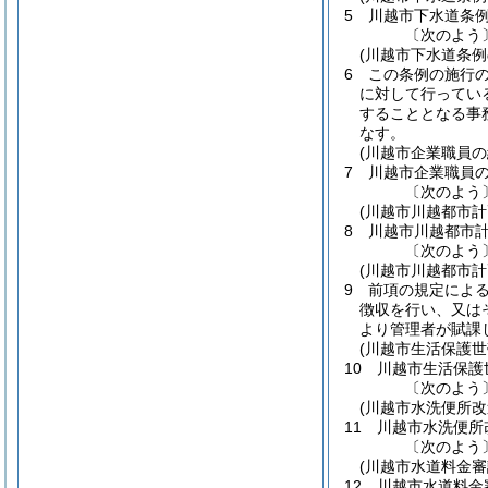
5
川越市下水道条
〔次のよう
(川越市下水道条
6
この条例の施行
に対して行ってい
することとなる事
なす。
(川越市企業職員
7
川越市企業職員
〔次のよう
(川越市川越都市
8
川越市川越都市
〔次のよう
(川越市川越都市
9
前項の規定によ
徴収を行い、又は
より管理者が賦課
(川越市生活保護
10
川越市生活保護
〔次のよう
(川越市水洗便所
11
川越市水洗便所
〔次のよう
(川越市水道料金審
12
川越市水道料金