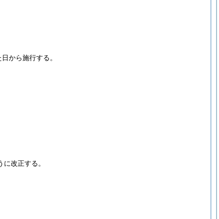
た日から施行する。
うに改正する。