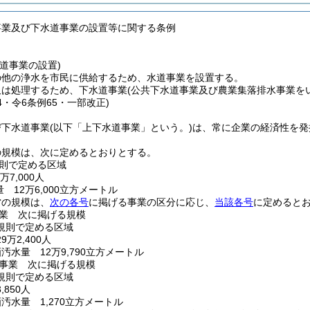
事業及び下水道事業の設置等に関する条例
道事業の設置)
の他の浄水を市民に供給するため、水道事業を設置する。
又は処理するため、下水道事業
(公共下水道事業及び農業集落排水事業を
44・令6条例65・一部改正)
び下水道事業
(以下「上下水道事業」という。)
は、常に企業の経済性を発
の規模は、次に定めるとおりとする。
則で定める区域
7,000人
 12万6,000立方メートル
営の規模は、
次の各号
に掲げる事業の区分に応じ、
当該各号
に定めると
業 次に掲げる規模
規則で定める区域
万2,400人
汚水量 12万9,790立方メートル
事業 次に掲げる規模
規則で定める区域
,850人
汚水量 1,270立方メートル