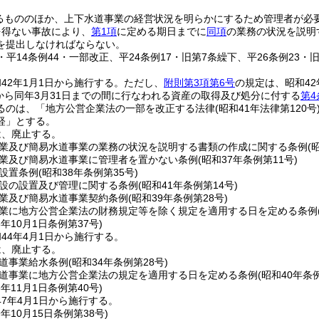
るもののほか、上下水道事業の経営状況を明らかにするため管理者が必
を得ない事故により、
第1項
に定める期日までに
同項
の業務の状況を説明
を提出しなければならない。
8・平14条例44・一部改正、平24条例17・旧第7条繰下、平26条例23・
42年1月1日から施行する。
ただし、
附則第3項第6号
の規定は、昭和42
日から同年3月31日までの間に行なわれる資産の取得及び処分に付する
第4
るのは、「地方公営企業法の一部を改正する法律
(昭和41年法律第120号
経」とする。
は、廃止する。
業及び簡易水道事業の業務の状況を説明する書類の作成に関する条例
(
業及び簡易水道事業に管理者を置かない条例
(昭和37年条例第11号)
設置条例
(昭和38年条例第35号)
設の設置及び管理に関する条例
(昭和41年条例第14号)
業及び簡易水道事業契約条例
(昭和39年条例第28号)
業に地方公営企業法の財務規定等を除く規定を適用する日を定める条例
3年10月1日
条例第37号)
44年4月1日から施行する。
は、廃止する。
道事業給水条例
(昭和34年条例第28号)
道事業に地方公営企業法の規定を適用する日を定める条例
(昭和40年条
6年11月1日
条例第40号)
7年4月1日から施行する。
9年10月15日
条例第38号)