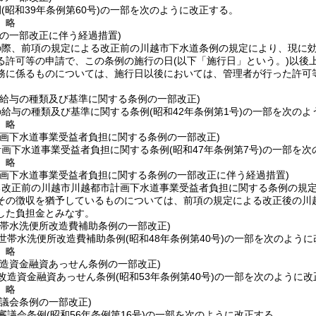
例
(昭和39年条例第60号)
の一部を次のように改正する。
〕略
例の一部改正に伴う経過措置)
の際、前項の規定による改正前の川越市下水道条例の規定により、現に
る許可等の申請で、この条例の施行の日
(以下「施行日」という。)
以後
務に係るものについては、施行日以後においては、管理者が行った許可
の給与の種類及び基準に関する条例の一部改正)
の給与の種類及び基準に関する条例
(昭和42年条例第1号)
の一部を次のよ
〕略
計画下水道事業受益者負担に関する条例の一部改正)
計画下水道事業受益者負担に関する条例
(昭和47年条例第7号)
の一部を次
〕略
計画下水道事業受益者負担に関する条例の一部改正に伴う経過措置)
る改正前の川越市川越都市計画下水道事業受益者負担に関する条例の規
その徴収を猶予しているものについては、前項の規定による改正後の川
した負担金とみなす。
世帯水洗便所改造費補助条例の一部改正)
世帯水洗便所改造費補助条例
(昭和48年条例第40号)
の一部を次のように
〕略
改造資金融資あっせん条例の一部改正)
改造資金融資あっせん条例
(昭和53年条例第40号)
の一部を次のように改
〕略
議会条例の一部改正)
審議会条例
(昭和56年条例第16号)
の一部を次のように改正する。