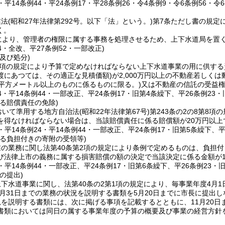
0・平14条例44・平24条例17・平28条例26・令4条例9・令6条例56・令
業法
(昭和27年法律第292号。以下「法」という。)
第7条ただし書の規定
く。
により、管理者の権限に属する事務を処理させるため、上下水道局を置
44・全改、平27条例52・一部改正)
及び処分)
2項の規定により予算で定めなければならない上下水道事業の用に供す
渡にあつては、その適正な見積価額)
が2,000万円以上の不動産若しく
00平方メートル以上のものに係るものに限る。)
又は不動産の信託の受益
34・平14条例44・一部改正、平24条例17・旧第4条繰下、平26条例23・
る賠償責任の免除)
おいて準用する地方自治法
(昭和22年法律第67号)
第243条の2の8第8
を得なければならない場合は、当該賠償責任に係る賠償額が20万円以上
8・平14条例24・平14条例44・一部改正、平24条例17・旧第5条繰下、
する負担付きの寄附の受領等)
の業務に関し法第40条第2項の規定により条例で定めるものは、負担付
び法律上市の義務に属する損害賠償の額の決定で当該決定に係る金額が1
8・平14条例44・一部改正、平24条例17・旧第6条繰下、平26条例23・
の提出)
下水道事業に関し、法第40条の2第1項の規定により、毎事業年度4月1日
3月31日までの業務の状況を説明する書類を5月20日までに市長に提出
を説明する書類には、次に掲げる事項を記載するとともに、11月20日
書類においては同日の属する事業年度の予算の概要及び事業の経営方針