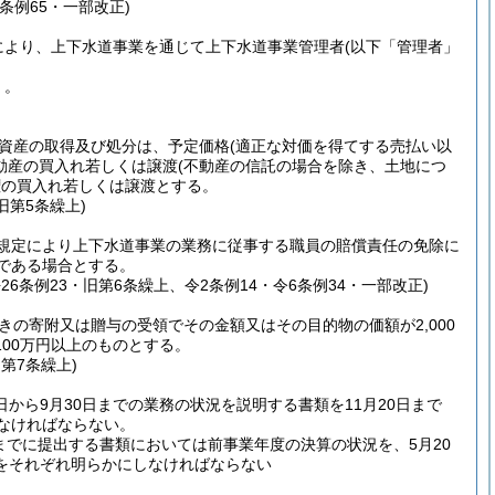
6条例65・一部改正)
により、上下水道事業を通じて上下水道事業管理者
(以下「管理者」
く。
る資産の取得及び処分は、予定価格
(適正な対価を得てする売払い以
は動産の買入れ若しくは譲渡
(不動産の信託の場合を除き、土地につ
権の買入れ若しくは譲渡とする。
旧第5条繰上)
項の規定により上下水道事業の業務に従事する職員の賠償責任の免除に
である場合とする。
平26条例23・旧第6条繰上、令2条例14・令6条例34・一部改正)
きの寄附又は贈与の受領でその金額又はその目的物の価額が2,000
00万円以上のものとする。
旧第7条繰上)
から9月30日までの業務の状況を説明する書類を11月20日まで
しなければならない。
までに提出する書類においては前事業年度の決算の状況を、5月20
をそれぞれ明らかにしなければならない