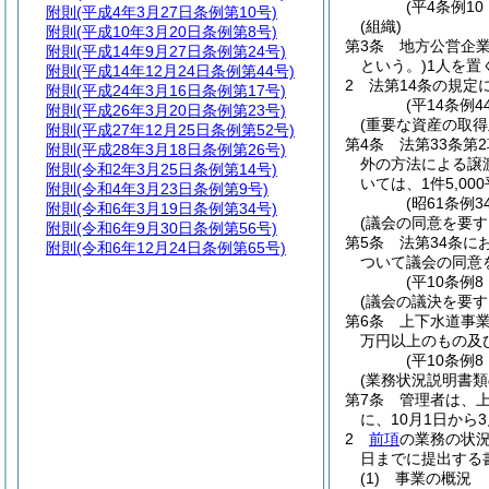
(平4条例1
附則
(平成4年3月27日条例第10号)
(組織)
附則
(平成10年3月20日条例第8号)
第3条
地方公営企
附則
(平成14年9月27日条例第24号)
という。)
1人を置
附則
(平成14年12月24日条例第44号)
2
法第14条の規定
附則
(平成24年3月16日条例第17号)
(平14条例
附則
(平成26年3月20日条例第23号)
(重要な資産の取得
附則
(平成27年12月25日条例第52号)
第4条
法第33条第
附則
(平成28年3月18日条例第26号)
外の方法による譲
附則
(令和2年3月25日条例第14号)
いては、1件5,0
附則
(令和4年3月23日条例第9号)
(昭61条例
附則
(令和6年3月19日条例第34号)
(議会の同意を要す
附則
(令和6年9月30日条例第56号)
第5条
法第34条に
附則
(令和6年12月24日条例第65号)
ついて議会の同意
(平10条例
(議会の議決を要
第6条
上下水道事業
万円以上のもの及
(平10条例
(業務状況説明書類
第7条
管理者は、上
に、10月1日から
2
前項
の業務の状況
日までに提出する
(1)
事業の概況