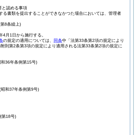
要と認める事項
する書類を提出することができなかつた場合においては、管理者
旧第8条繰上)
年4月1日から施行する。
条
の規定の適用については、
同条
中「法第33条第2項の規定により
)
附則第2条第3項の規定により適用される法第33条第2項の規定に
昭和36年条例第15号)
(昭和37年条例第9号)
例第18号)