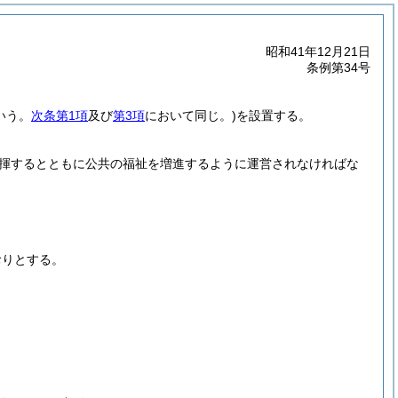
昭和41年12月21日
条例第34号
いう。
次条第1項
及び
第3項
において同じ。)
を設置する。
揮するとともに公共の福祉を増進するように運営されなければな
おりとする。