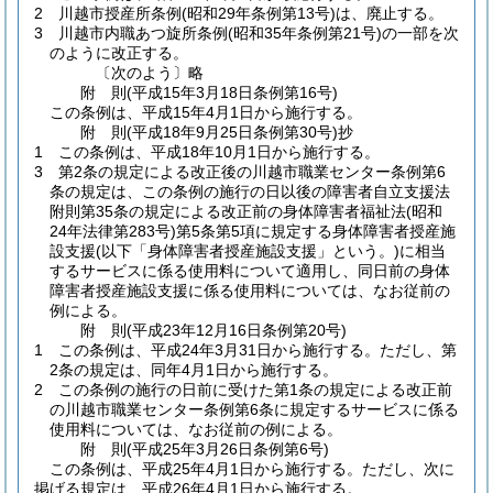
2
川越市授産所条例
(昭和29年条例第13号)
は、廃止する。
3
川越市内職あつ旋所条例
(昭和35年条例第21号)
の一部を次
のように改正する。
〔次のよう〕略
附
則
(平成15年3月18日
条例第16号)
この条例は、平成15年4月1日から施行する。
附
則
(平成18年9月25日
条例第30号)
抄
1
この条例は、平成18年10月1日から施行する。
3
第2条の規定による改正後の川越市職業センター条例第6
条の規定は、この条例の施行の日以後の障害者自立支援法
附則第35条の規定による改正前の身体障害者福祉法
(昭和
24年法律第283号)
第5条第5項に規定する身体障害者授産施
設支援
(以下「身体障害者授産施設支援」という。)
に相当
するサービスに係る使用料について適用し、同日前の身体
障害者授産施設支援に係る使用料については、なお従前の
例による。
附
則
(平成23年12月16日
条例第20号)
1
この条例は、平成24年3月31日から施行する。
ただし、第
2条の規定は、同年4月1日から施行する。
2
この条例の施行の日前に受けた第1条の規定による改正前
の川越市職業センター条例第6条に規定するサービスに係る
使用料については、なお従前の例による。
附
則
(平成25年3月26日
条例第6号)
この条例は、平成25年4月1日から施行する。
ただし、次に
掲げる規定は、平成26年4月1日から施行する。