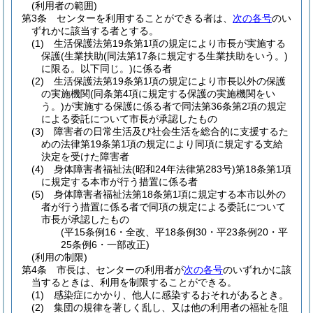
(利用者の範囲)
第3条
センターを利用することができる者は、
次の各号
のい
ずれかに該当する者とする。
(1)
生活保護法第19条第1項の規定により市長が実施する
保護
(生業扶助
(同法第17条に規定する生業扶助をいう。)
に限る。以下同じ。)
に係る者
(2)
生活保護法第19条第1項の規定により市長以外の保護
の実施機関
(同条第4項に規定する保護の実施機関をい
う。)
が実施する保護に係る者で同法第36条第2項の規定
による委託について市長が承認したもの
(3)
障害者の日常生活及び社会生活を総合的に支援するた
めの法律第19条第1項の規定により同項に規定する支給
決定を受けた障害者
(4)
身体障害者福祉法
(昭和24年法律第283号)
第18条第1項
に規定する本市が行う措置に係る者
(5)
身体障害者福祉法第18条第1項に規定する本市以外の
者が行う措置に係る者で同項の規定による委託について
市長が承認したもの
(平15条例16・全改、平18条例30・平23条例20・平
25条例6・一部改正)
(利用の制限)
第4条
市長は、センターの利用者が
次の各号
のいずれかに該
当するときは、利用を制限することができる。
(1)
感染症にかかり、他人に感染するおそれがあるとき。
(2)
集団の規律を著しく乱し、又は他の利用者の福祉を阻