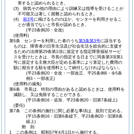
害すると認められるとき。
(3)
病気その他の理由により訓練又は指導を受けることが
不可能又は著しく困難と認められるとき。
(4)
前3号
に掲げるもののほか、センターを利用させるこ
とが適当でないと市長が認めるとき。
(平23条例20・全改)
(使用料)
第5条
センターを利用した者のうち
第3条第3号
に該当する
ものは、障害者の日常生活及び社会生活を総合的に支援す
るための法律第29条第1項に規定する指定障害福祉サービ
スを受けたときは、市長の指定する日までに同条第3項第1
号に規定する主務大臣が定める基準により算定した費用の
額に相当する額を使用料として納付しなければならない。
(平23条例20・全改・一部改正、平25条例6・令5条
例3・一部改正)
(使用料の減免)
第6条
市長は、特別の理由があると認めるときは、使用料を
減額し、又は免除することができる。
(平15条例16・追加、平23条例20・旧第7条繰上)
(委任)
第7条
この条例の施行に関し必要な事項は、規則で定める。
(平15条例16・旧第6条繰下、平23条例20・旧第8条
繰上)
附
則
1
この条例は、昭和57年4月1日から施行する。