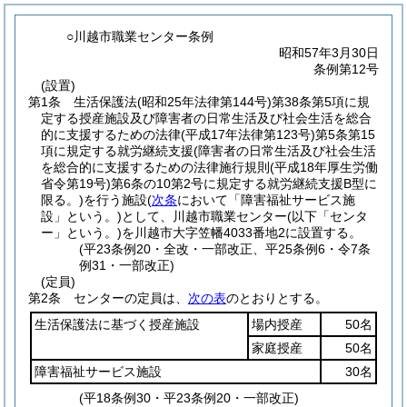
○川越市職業センター条例
昭和57年3月30日
条例第12号
(設置)
第1条
生活保護法
(昭和25年法律第144号)
第38条第5項に規
定する授産施設及び障害者の日常生活及び社会生活を総合
的に支援するための法律
(平成17年法律第123号)
第5条第15
項に規定する就労継続支援
(障害者の日常生活及び社会生活
を総合的に支援するための法律施行規則
(平成18年厚生労働
省令第19号)
第6条の10第2号に規定する就労継続支援B型に
限る。)
を行う施設
(
次条
において「障害福祉サービス施
設」という。)
として、川越市職業センター
(以下「センタ
ー」という。)
を川越市大字笠幡4033番地2に設置する。
(平23条例20・全改・一部改正、平25条例6・令7条
例31・一部改正)
(定員)
第2条
センターの定員は、
次の表
のとおりとする。
生活保護法に基づく授産施設
場内授産
50名
家庭授産
50名
障害福祉サービス施設
30名
(平18条例30・平23条例20・一部改正)