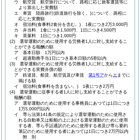
ウ 航空賃 航空旅行について、路程に応じ旅客運賃等に
より算出した実費額
エ 車賃 陸路旅行
(鉄道旅行を除く。)
について、路程に
応じた実費額
オ 宿泊料
(食事料2食分を含む。)
1夜につき2万3,000円
カ 弁当料 1食につき1,500円、1日につき4,500円
キ 茶菓料 1日につき1,000円
(2)
選挙運動のために使用する労務者1人に対し支給するこ
とができる報酬の額
ア 基本日額 1万円以内
イ 超過勤務手当1日につき基本日額の5割以内
(3)
選挙運動のために使用する労務者1人に対し支給するこ
とができる実費弁償の額
ア 鉄道賃、船賃、航空賃及び車賃
第1号ア
から
エ
までに
掲げる額
イ 宿泊料
(食事料を含まない。)
1夜につき2万円
(4)
選挙運動に従事する者1人に対し支給することができる
報酬の額
ア 選挙運動のために使用する事務員にあつては1日につき
1万5,000円以内
イ 専ら法第141条の規定により選挙運動のために使用さ
れる自動車又は船舶の上における選挙運動のために使用
する者、専ら手話通訳のために使用する者及び専ら要約
筆記のために使用する者にあつては1日につき2万円以内
附
則