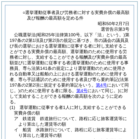
○選挙運動従事者及び労務者に対する実費弁償の最高額
及び報酬の最高額を定める件
昭和50年2月7日
選管告示第3号
公職選挙法
(昭和25年法律第100号。以下「法」という。)
第
197条の2第1項及び第2項の規定に基づき、市の議会の議員及
び長の選挙における選挙運動に従事する者に対し支給するこ
とができる実費弁償の最高額、選挙運動のために使用する労
務者に対し、支給することができる報酬及び実費弁償の最高
額並びに選挙運動に従事する者
(選挙運動のために使用する事
務員、専ら法第141条の規定により選挙運動のために使用さ
れる自動車又は船舶の上における選挙運動のために使用する
者、専ら手話通訳のために使用する者及び専ら要約筆記
(法第
197条の2第2項に規定する要約筆記をいう。
第4号
において同
じ。)
のために使用する者に限る。
第4号
において同じ。)
に対
して支給することができる報酬の最高額を次のように定め
る。
(1)
選挙運動に従事する者1人に対し支給することができる
実費弁償の額
ア 鉄道賃 鉄道旅行について、路程に応じ旅客運賃等に
より算出した運賃等の額
イ 船賃 水路旅行について、路程に応じ旅客運賃等によ
り算出した運賃等の額