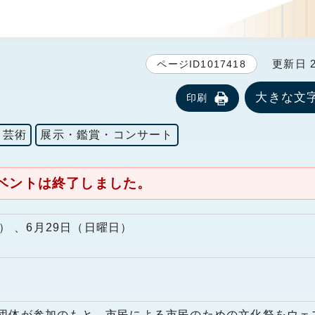
更新日 20
ページID1017418
大きな文
印刷
・芸術
展示・鑑賞・コンサート
ベントは終了しました。
日） 、6月29日（日曜日）
団体が参加のもと、市民による市民のための文化祭をウェ