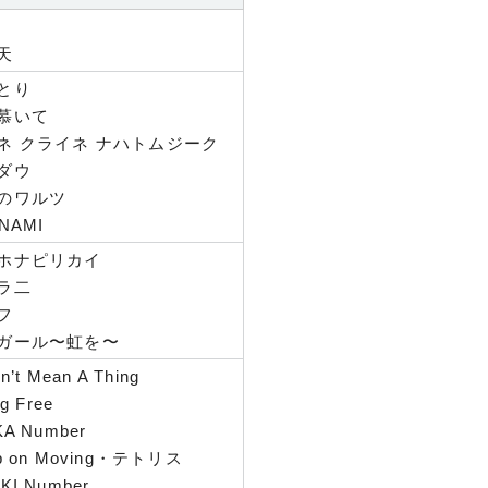
天
とり
慕いて
ネ クライネ ナハトムジーク
ダウ
のワルツ
NAMI
ホナピリカイ
ラ二
フ
ガール〜虹を〜
on’t Mean A Thing
ng Free
KA Number
p on Moving・テトリス
KI Number