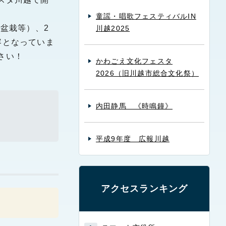
童謡・唱歌フェスティバルIN
盆栽等）、2
川越2025
容となっていま
さい！
かわごえ文化フェスタ
2026（旧川越市総合文化祭）
内田静馬 《時鳴鐘》
平成9年度 広報川越
アクセスランキング