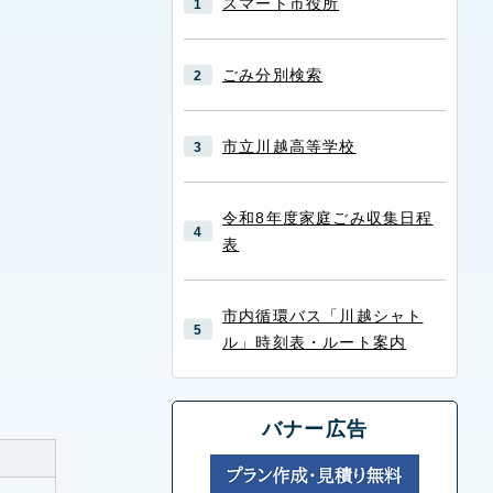
スマート市役所
ごみ分別検索
市立川越高等学校
令和8年度家庭ごみ収集日程
表
市内循環バス「川越シャト
ル」時刻表・ルート案内
バナー広告