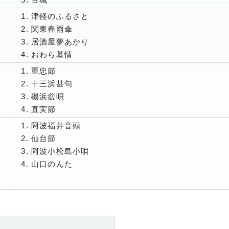
津軽のふるさと
関東春雨傘
居酒屋夢あかり
おわら慕情
重忠節
十三浜甚句
磯浜盆唄
直実節
阿波福井音頭
仙台節
阿波小松島小唄
山口のんた