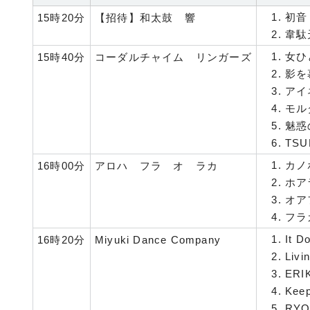
初音
15時20分
【招待】和太鼓 響
韋駄
女ひ
15時40分
コーダルチャイム リンガーズ
影を
アイ
モル
魅惑
TSU
カノ
16時00分
アロハ フラ オ ラカ
ホア
オア
フラ
It D
16時20分
Miyuki Dance Company
Livi
ERI
Kee
RYO